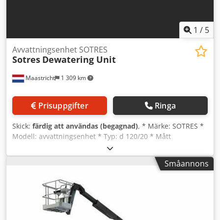
1
/
5
Avvattningsenhet SOTRES
Sotres
Dewatering Unit
Maastricht
1 309 km
Prisuppgifter
Ringa
Skick:
färdig att användas (begagnad)
, * Märke: SOTRES *
Modell: avvattningsenhet * Typ: d 120/20 * Mått
avvattningssikt: 1800 x 1000 mm * Med: två
vibrationsmotorer på 2 kW vardera. Dcodpfx Akoywngajqjk
Småannons
* Cyklon: 2 stycken * 1x: längd 1600 mm x ⌀ 500 mm * 1x:
längd 800 mm x ⌀ 250 mm * 2 pumpar: Warman Schabaver
* 1x typ: 100 f inkl. 22 kW elmotor * 1x typ: 40 f inkl. 5,5 kW
elmotor * Inkluderar: stålkonstruktion och elskåp * I lager:
1 enhet.