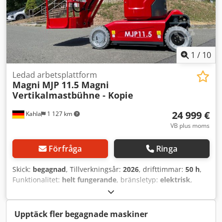
1
/
10
Ledad arbetsplattform
Magni
MJP 11.5 Magni
Vertikalmastbühne - Kopie
24 999 €
Kahla
1 127 km
VB plus moms
Förfråga
Ringa
Skick:
begagnad
, Tillverkningsår:
2026
, drifttimmar:
50 h
,
Funktionalitet:
helt fungerande
, bränsletyp:
elektrisk
,
lyfthöjd:
11 200 mm
, masttyp:
teleskopisk
, byggnadshöjd:
1 990 mm
, drivtyp:
Elektro
, lastkapacitet:
200 kg
, Ledbar
arbetsplattform Masttyp: teleskop Tekniskt skick: mycket
Upptäck fler begagnade maskiner
bra Dodpfxozf Sdps Akqjck Framdäck typ: polyuretan