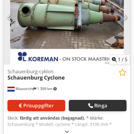
1
/
5
Schauenburg-cyklon
Schauenburg
Cyclone
Maastricht
1 309 km
Prisuppgifter
Ringa
Skick:
färdig att användas (begagnad)
, * Märke:
Schauenburg * Modell: cyclone * Längd: 3100 mm *
Diameter: 880 mm * I lager: 3 stycken. Dcedpfx