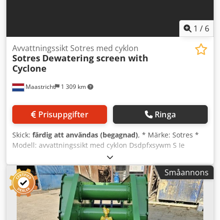
1
/
6
Avvattningssikt Sotres med cyklon
Sotres
Dewatering screen with
Cyclone
Maastricht
1 309 km
Prisuppgifter
Ringa
Skick:
färdig att användas (begagnad)
, * Märke: Sotres *
Modell: avvattningssikt med cyklon Dsdpfxsywm S Ie
Akqsck * Siktens yta: 4300 x 1200 mm * Utrustad med: två
vibrationsmotorer om 4 kW vardera * Cyklonmått: längd
Småannons
3800 mm, diameter 1000 mm. * Inkluderar: Warman-
pump, typ 10/8 med 75 kW elmotor. * Inkluderar:
stålkonstruktion.