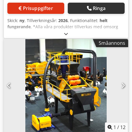
Prisuppgifter
Ringa
Skick:
ny
, Tillverkningsår:
2026
, Funktionalitet:
helt
fungerande
, *Alla våra produkter tillverkas med omsorg
och levereras med 1 års garanti! *Installation och
operatörsutbildning INGÅR GRATIS En avvattningssikt är en
Småannons
vibrerande sikt som används inom industrier som
gruvdrift, sand och grus samt byggnation för att avlägsna
fukt från en slamblandning. Genom att separera fasta
partiklar från vatten ger avvattningssikten ett effektivt sätt
att bearbeta material samtidigt som vattenförbrukningen
minskar och kvaliteten på slutprodukten förbättras.
Dcedpfoyzw Eyex Akqok • Modell: FABO DSHC-1635 Typ –
Avvattningssikt - Kapacitet: 80-120 ton/timme - Storlek:
1650 x 3500 mm - Siktdukar: 1 däck, 0,250 mikron
polyuretansikt - Siktarea: 5,60 m² - Siktdriftsmotor: 2 x 7,5
kW, 1000 varv/min Vibro-motor - Siktlutningsvinkel: 8° -
Slaglängd: 6-9 mm - Sidoplåt sikt: ERD A1-kvalitet, 12 mm -
Utloppsrör: 219 x 10 mm installationsrör - Vikt: 7 500 kg
FÖR MER INFORMATION, VÄNLIGEN KONTAKTA OSS!
1
/
12