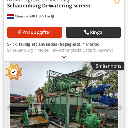
Schauenburg
Dewatering screen
Maastricht
1 309 km
Prisuppgifter
Ringa
Skick:
färdig att användas (begagnad)
, * Märke:
Schauenburg * Modell: avvattningssikt Dsdpfx Aeywmx
Iskqock * Yta: 2500 x 1000 mm – 1 däck * Drivning: 5,5 kW
elmotor.
Småannons