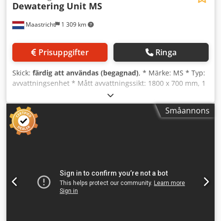
Dewatering Unit MS
Maastricht
1 309 km
Prisuppgifter
Ringa
Skick:
färdig att användas (begagnad)
, * Märke: MS * Typ:
avvattningsenhet * Mått avvattningssikt: 1800 x 700 mm, 1
däck. * Drivenhet: 2 stycken vibrationsmotorer à 1,6 kW
vardera Djdpfjy R Tlhex Akqock * Ingår: cyklon,
Småannons
uppsamlingstank och pump.