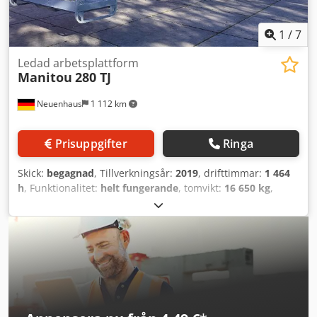
1
/
7
Ledad arbetsplattform
Manitou
280 TJ
Neuenhaus
1 112 km
Prisuppgifter
Ringa
Skick:
begagnad
, Tillverkningsår:
2019
, drifttimmar:
1 464
h
, Funktionalitet:
helt fungerande
, tomvikt:
16 650 kg
,
bränsletyp:
diesel
, lyfthöjd:
27 730 mm
, drivtyp:
Diesel
,
konstruktionsbredd:
2 480 mm
, Ledad arbetsplattform
Tekniskt skick: mycket bra Djdpfxovgh S Ns Akqsck
Framdäck typ: massivgummi Framdäck skick: 80 - 100%
Bakdäck typ: massivgummi Bakdäck skick: 80 - 100%
Batteriets skick: 80 - 100% CE-certifikat, Klättringsförmåga:
40% Körhastighet - transportläge: 4,50 km/h Körhastighet -
arbetsläge: 0,80 km/h Tillåten lutning i arbetsläge: 4°