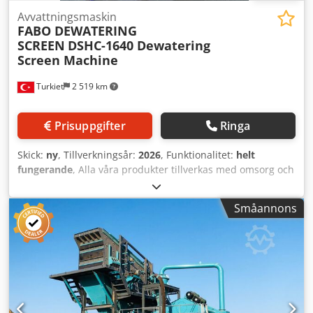
Avvattningsmaskin
FABO DEWATERING
SCREEN
DSHC-1640 Dewatering
Screen Machine
Turkiet
2 519 km
Prisuppgifter
Ringa
Skick:
ny
, Tillverkningsår:
2026
, Funktionalitet:
helt
fungerande
, Alla våra produkter tillverkas med omsorg och
omfattas av 1 års garanti! Installation och
operatörsutbildning är GRATIS. En dräneringssil är en
Småannons
vibrerande sikt som används inom industrier som
gruvdrift, sand och grus samt byggnation för att avlägsna
fukt från slamblandningar. Genom att separera fasta
partiklar från vatten säkerställer dräneringssiktar en
effektiv materialhantering, minskar vattenförbrukningen
och förbättrar slutproduktens kvalitet. • Modell: FABO
DSHC-1640 Typ - Dräneringssikt Dsdpfoyzw Hdsx Akqsck -