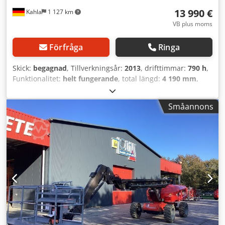
13 990 €
Kahla
1 127 km
VB plus moms
Förfråga
Ringa
Skick:
begagnad
, Tillverkningsår:
2013
, drifttimmar:
790 h
,
Funktionalitet:
helt fungerande
, total längd:
4 190 mm
,
bränsletyp:
elektrisk
, lyfthöjd:
12 520 mm
, drivtyp:
Elektro
, lastkapacitet:
227 kg
, konstruktionsbredd:
1 470
Småannons
mm
, Ledbar arbetsplattform Masthöjd: Ingen Dcedpfxeymt
Awo Akqjk Tekniskt skick: gott Beskrivning: ny UVV-
besiktning och service