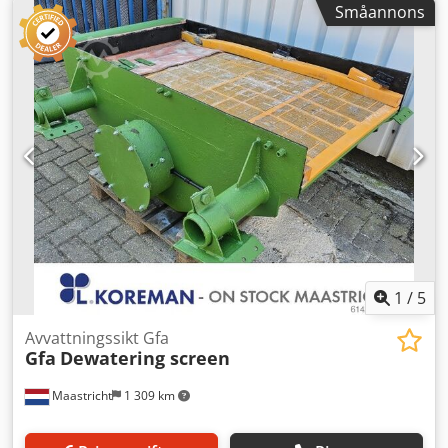
Småannons
1
/
5
Avvattningssikt Gfa
Gfa
Dewatering screen
Maastricht
1 309 km