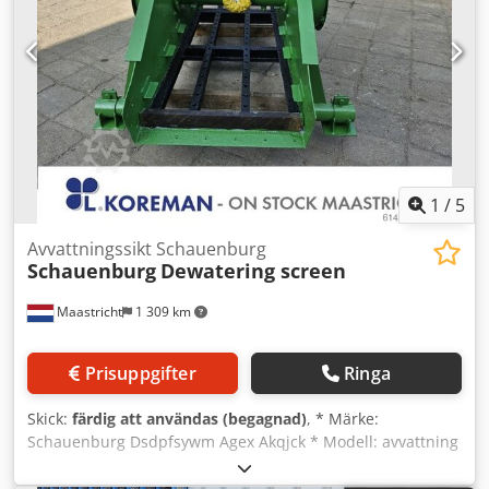
1
/
5
Avvattningssikt Schauenburg
Schauenburg
Dewatering screen
Maastricht
1 309 km
Prisuppgifter
Ringa
Skick:
färdig att användas (begagnad)
, * Märke:
Schauenburg Dsdpfsywm Agex Akqjck * Modell: avvattning
* Yta: 3200 x 800 mm – 1 däck * Drivning: 2 st el-motorer à
5,5 kW