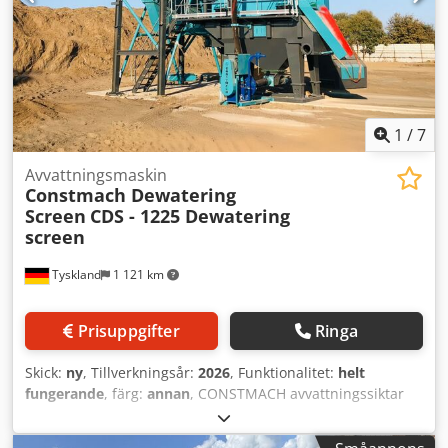
Kapacitet: 150 t/h - Storlek: 1600 x 4000 mm - Siktdäck: 1
däck, polyuretansikt 0,250 / 0,500 mikron - Siktarea: 6,4 m2
- Siktdrift/rotation: 2 x 8,4 kW, 1000 rpm Vibro Motor -
Siktens lutningsvinkel: 8° - Slaglängd: 6–9 mm - Sido-plåt:
ERD A1 kvalitet, 12 mm - Utloppsrör: 219 x 10 mm
installationsrör - Vattenförbrukning: 300–450 m³/h - Vikt: 13
000 kg FÖR MER INFORMATION, VÄNLIGEN KONTAKTA
1
/
7
OSS!
Avvattningsmaskin
Constmach Dewatering
Screen
CDS - 1225 Dewatering
screen
Tyskland
1 121 km
Prisuppgifter
Ringa
Skick:
ny
, Tillverkningsår:
2026
, Funktionalitet:
helt
fungerande
, färg:
annan
, CONSTMACH avvattningssiktar
och hydrocyklonsystem är särskilt utformade för
producenter som eftersträvar hög effektivitet och kvalitet