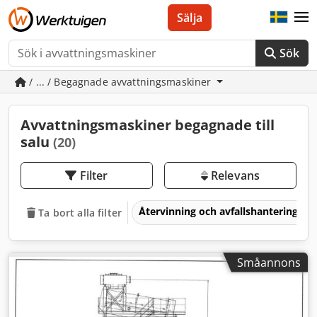
Sälja
Sök
/ ... / Begagnade avvattningsmaskiner
Avvattningsmaskiner begagnade till
salu
(20)
Filter
Relevans
Återvinning och avfallshantering
Ta bort alla filter
Småannons