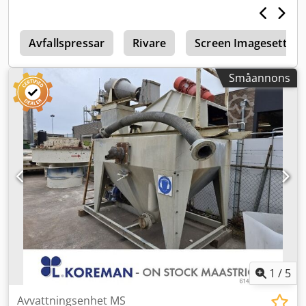
Bakdäck typ: polyuretan Batteri volt: 24V
Avfallspressar
Rivare
Screen Imagesetter
Småannons
1
/
5
Avvattningsenhet MS