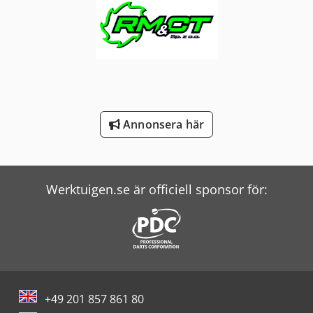
Windmöller & Hölscher Maskiner För Påsar
Witzig & Frank Överföringsmaskiner
Wolf Filter
Zander Filter
Annonsera här
Werktuigen.se är officiell sponsor för:
+49 201 857 861 80