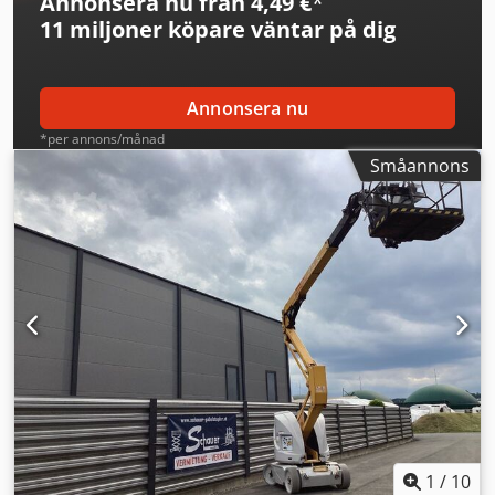
Annonsera nu från 4,49 €
*
Hydraultryck: 400 bar
11 miljoner köpare
väntar på dig
Annonsera nu
*per annons/månad
Småannons
1
/
10