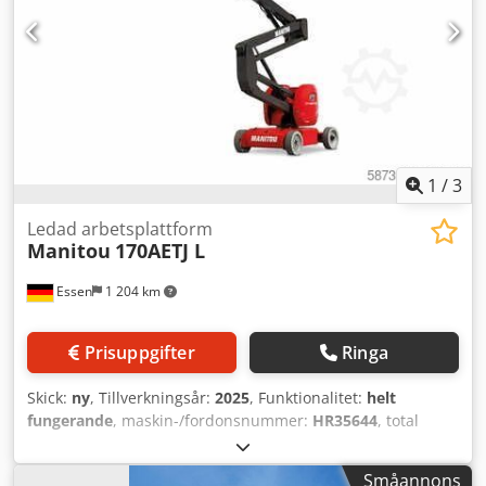
1
/
3
Ledad arbetsplattform
Manitou
170AETJ L
Essen
1 204 km
Prisuppgifter
Ringa
Skick:
ny
, Tillverkningsår:
2025
, Funktionalitet:
helt
fungerande
, maskin-/fordonsnummer:
HR35644
, total
längd:
6 840 mm
, tomvikt:
7 225 kg
, bränsletyp:
elektrisk
,
byggnadshöjd:
2 004 mm
, drivtyp:
Elektro
, lastkapacitet:
Småannons