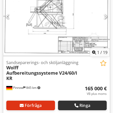
1
/
19
Sandseparerings- och sköljanläggning
Wolff
Aufbereitungssysteme
V24/60/I
KR
165 000 €
Pinnow
845 km
VB plus moms
Förfråga
Ringa