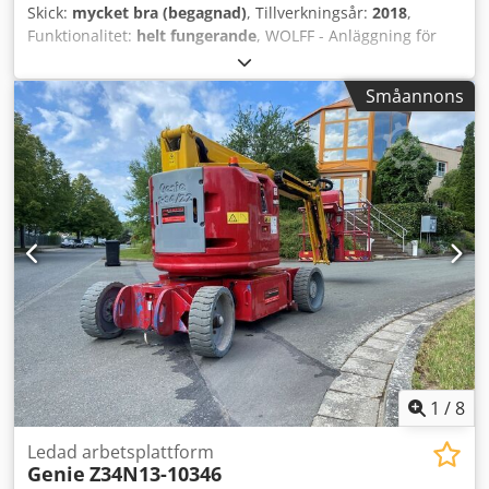
Skick:
mycket bra (begagnad)
, Tillverkningsår:
2018
,
Funktionalitet:
helt fungerande
, WOLFF - Anläggning för
sandseparering och spolning Dedpfx Akjy N Rtysqock
Småannons
1
/
8
Ledad arbetsplattform
Genie
Z34N13-10346