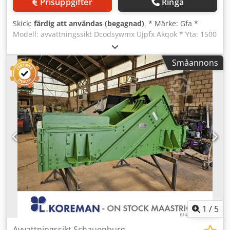
Prisuppgifter
Ringa
Skick:
färdig att användas (begagnad)
, * Märke: Gfa *
Modell: avvattningssikt Dcodsywmx Ujpfx Akqok * Yta: 1500
x 800 mm – 1 däck * Drivning: 5,5 kW elmotor.
Småannons
1
/
5
Avvattningssikt Schauenburg