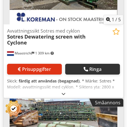
1
/
5
Avvattningssikt Sotres med cyklon
Sotres
Dewatering screen with
Cyclone
Maastricht
1 309 km
Prisuppgifter
Ringa
Skick:
färdig att användas (begagnad)
, * Märke: Sotres *
Modell: avvattningssikt med cyklon. * Siktens yta: 2800 x
1100 mm * Siktöppning: 12 x 1 mm Djdpfx Akoywmv
Heqock * Med: två vibrationsmotorer à 2 kW vardera *
Småannons
Inkluderar: fjädrar. * Cyklonens dimensioner: längd 3500
mm, diameter 1100 mm. * Inkluderar: stålkonstruktion *
Inkluderar: tank * Inkluderar: Warman-pump med elmotor,
typ 8/6.