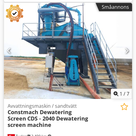
Akjywmptsqok
Småannons
1
/
7
Avvattningsmaskin / sandtvätt
Constmach Dewatering
Screen
CDS - 2040 Dewatering
screen machine