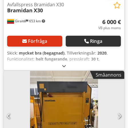
Avfallspress Bramidan X30
Bramidan
X30
6 000 €
Giraitė
653 km
VB plus moms
Förfråga
Ringa
Skick:
mycket bra (begagnad)
, Tillverkningsår:
2020
,
Funktionalitet:
helt fungerande
, presskraft:
30 t
,
Utrustning:
dokumentation / manual
, Testad och fullt
utrustad. Fungerar bra, ny olja. Dedpfx Ajztgn Sjf Ajck
Småannons