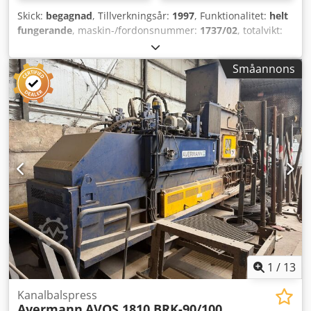
Skick:
begagnad
, Tillverkningsår:
1997
, Funktionalitet:
helt
fungerande
, maskin-/fordonsnummer:
1737/02
, totalvikt:
1 995 kg
, Denna flersektionsbalpress komprimerar en
mängd olika material. Denna toppmatande press är
Småannons
idealisk för papper, plast, metallburkar och
plastförpackningar. Dedpozr Hxzsfx Af Aeck
1
/
13
Kanalbalspress
Avermann
AVOS 1810 BRK-90/100