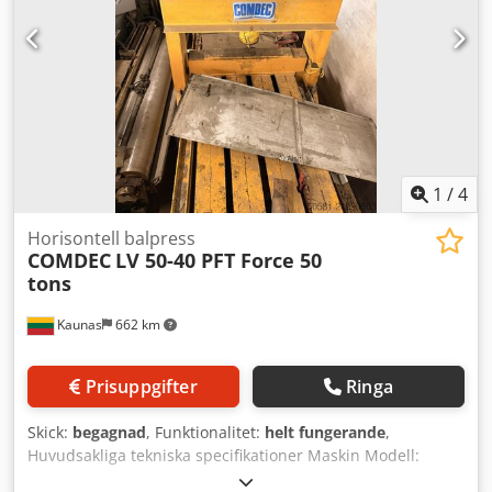
1
/
4
Horisontell balpress
COMDEC
LV 50-40 PFT Force 50
tons
Kaunas
662 km
Prisuppgifter
Ringa
Skick:
begagnad
, Funktionalitet:
helt fungerande
,
Huvudsakliga tekniska specifikationer Maskin Modell:
COMDEC LV 50-40 PFT horisontell balpress Presskraft: 50