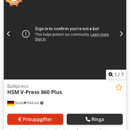
Inmatningsöppning: 1500 x 651 mm Inmatningshöjd: 1129
mm Balmått: ca 1500 x 1200 x 780 mm Dcsdpfx Aszqr Rgef
Aek Balevikt: 550 kg Balförbindning: manuell Teoretisk
cykeltid utan belastning: 25 s Teoretisk presskapacitet:
32,5 m³/h Dimensioner: 2099 x 1245 x 2985 mm (BxDxH)
Vikt: 2340 kg Material: folie, papper, kartong Kommentar:
Pressen är i mycket gott skick. Vänligen observera: Alla
tekniska data hänvisar till tillverkarens uppgifter. Vi tar
inget ansvar för riktigheten i dessa uppgifter eller
eventuella fel. Erbjudandena är utan förbindelse,
mellanförsäljning och återkallande förbehålles. Visning
möjlig enligt överenskommelse. Försäljning sker från
lokationen, utan garanti eller ansvar. Våra
1
/
7
betalningsvillkor: 100% förskottsbetalning.
Balkpress
HSM
V-Press 860 Plus
Stuhr
994 km
Prisuppgifter
Ringa