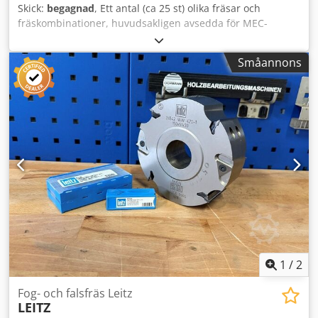
Skick:
begagnad
, Ett antal (ca 25 st) olika fräsar och
fräskombinationer, huvudsakligen avsedda för MEC-
matning eller utan märkning. Tekniska data: - Märkning:
Utan eller MEC - Håldiameter: 40 mm Dcodpjzryn Ajfx Af
Småannons
Aok - Vikt: ~100 kg
1
/
2
Fog- och falsfräs Leitz
LEITZ