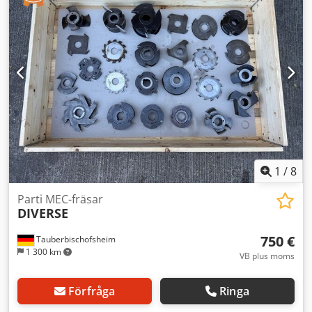
1
/
8
Parti MEC-fräsar
DIVERSE
750 €
Tauberbischofsheim
1 300 km
VB plus moms
Förfråga
Ringa