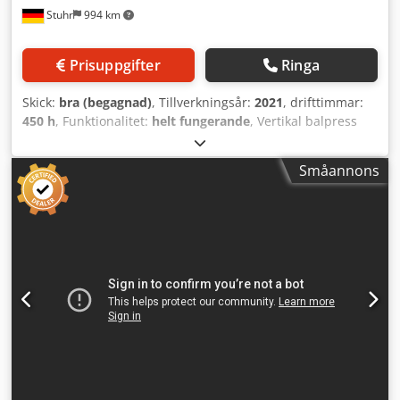
Stuhr
994 km
Prisuppgifter
Ringa
Skick:
bra (begagnad)
, Tillverkningsår:
2021
, drifttimmar:
450 h
, Funktionalitet:
helt fungerande
, Vertikal balpress
HSM V-Press 860 plus, tillverkningsår 2021 Tekniska data:
Tillverkare: HSM Modell: V-Press 860 plus Dcjdpfozqr Irsx
Småannons
Af Ajk Tillverkningsår: 2021 Drifttimmar: 450 Presskraft: 60
t Drivkraft: 4 kW Påfyllningsöppning: 1195 x 645 mm
Påfyllningshöjd: 1114 mm Balstorlek: ca 1200 x 1200 x 780
mm Balvikt: 480 kg Bindning: manuell Teoretisk cykeltid vid
tomgång: 25 s Teoretisk presskapacitet: 12 m³/h Mått: 1800
x 1253 x 2990 mm (B x D x H) Vikt: 2213 kg Material:
Plastfilm, papper, kartong Anmärkning: Pressen är i gott
skick. Den är kontrollerad och testad av oss. En video finns
på vår webbplats eller YouTube-kanal. Observera: Alla
tekniska uppgifter baseras på tillverkarens information. Vi
ansvarar inte för felaktiga angivelser eller eventuella
misstag. Erbjudandena är ej bindande, mellanförsäljning