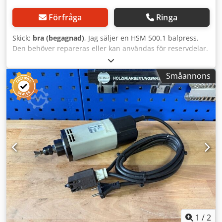
Förfråga
Ringa
Skick:
bra (begagnad)
, Jag säljer en HSM 500.1 balpress.
Den behöver repareras eller kan användas för reservdelar.
Dodpfsv Alacjx Af Aeck
Småannons
1
/
2