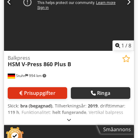
1
/
8
Balkpress
HSM
V-Press 860 Plus B
Stuhr
994 km
Prisuppgifter
Ringa
Skick:
bra (begagnad)
, Tillverkningsår:
2019
, drifttimmar:
119 h
, Funktionalitet:
helt fungerande
, Vertikal balpress
HSM V-Press 860 plus B, tillverkningsår 2019 Tekniska data:
Tillverkare: HSM Typ: V-Press 860 plus B Tillverkningsår:
Småannons
2019 Drifttimmar: 119 Presskraft: 60 t Drivkraft: 4 kW