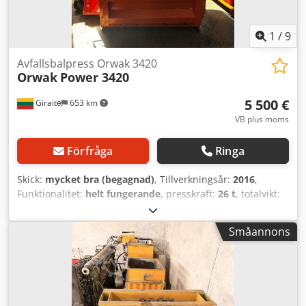
1
/
9
Avfallsbalpress Orwak 3420
Orwak
Power 3420
5 500 €
Giraitė
653 km
VB plus moms
Förfråga
Ringa
Skick:
mycket bra (begagnad)
, Tillverkningsår:
2016
,
Funktionalitet:
helt fungerande
, presskraft:
26 t
, totalvikt:
1 080 kg
, Utrustning:
dokumentation / manual
, I perfekt
skick, testad och fullt utrustad. Nya hydraulslangar, ny
Småannons
olja, nya gasfjädrar till dörrarna. Dcodpfx Aeztgnxjf Ask