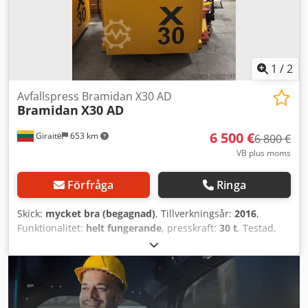
1
/
2
Avfallspress Bramidan X30 AD
Bramidan
X30 AD
6 500 €
Giraitė
653 km
6 800 €
VB plus moms
Förfråga
Ringa
Skick:
mycket bra (begagnad)
, Tillverkningsår:
2016
,
Funktionalitet:
helt fungerande
, presskraft:
30 t
, Testad,
rengjord, full service utförd. Fullt utrustad, redo att
användas! Djdpsyizpqofx Af Aock