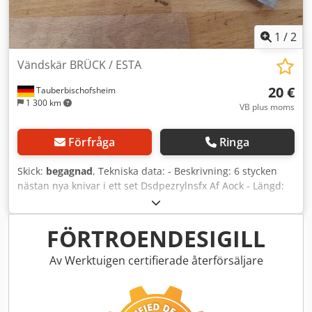
1
/
2
Vändskär BRÜCK / ESTA
20 €
Tauberbischofsheim
1 300 km
VB plus moms
Förfråga
Ringa
Skick:
begagnad
, Tekniska data: - Beskrivning: 6 stycken
nästan nya knivar i ett set Dsdpezrylnsfx Af Aock - Längd:
300 mm - Bredd: 18,4 mm - Tjocklek: 1 mm
FÖRTROENDESIGILL
Av Werktuigen certifierade återförsäljare