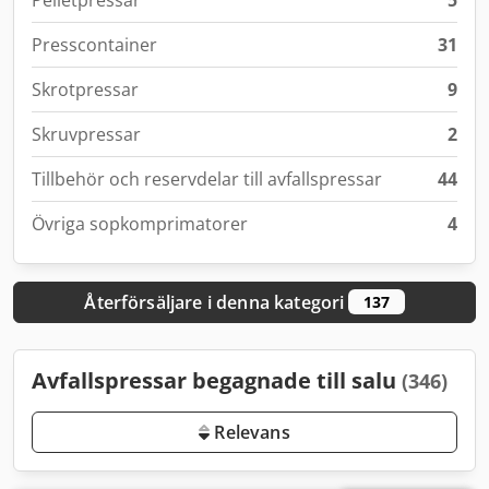
Pelletpressar
5
Presscontainer
31
Skrotpressar
9
Skruvpressar
2
Tillbehör och reservdelar till avfallspressar
44
Övriga sopkomprimatorer
4
Återförsäljare i denna kategori
137
Avfallspressar begagnade till salu
(346)
Relevans