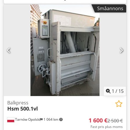
ARJES ZWS 110, med transportband. Den kan dock även
Småannons
säljas separat. AMIS Tillverkare: AMIS Modell: ZBP 400
Tillverkningsår: 2013 Skick: begagnad Maskintyp:
Briketteringspress Forst Flismaskin ZWS 1100 Med 30 kW
motor Sikt: 20 mm Med elektrisk styrning Med
segmentbotten och skjutlucka Dcsdpfx Afjzp Eyfo Ajk Med
tagglist Skjutlucka med rullstyrning Förberedd för
transportbandstransport Vinklat transportband Horisontell
längd: 1700 mm Vertikal längd: 4500 mm Bandbredd: 580
mm Med PVC-band Med metallfri zon Med 1,5 kW-drift Om
du har några frågor eller behöver mer information, skriv
gärna ett meddelande till oss eller ring oss.
1
/
15
Balkpress
Hsm
500.1vl
1 600 €
Tarnów Opolski
1 064 km
2 500 €
Fast pris plus moms