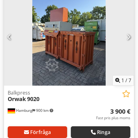
stålvals som säkerställer en komprimeringsgrad på upp till
9:1. Den komprimerar genom en växlande rotation åt
höger/vänster av specialvalsen, vilket kontinuerligt håller
påfyllningsmaterialet under tryck. Den möjliggör
kontinuerlig påfyllning – det komprimerade avfallet
hamnar i en genomskinlig PE-påse.
Komprimeringsstationen kan placeras direkt där avfallet
uppstår, i lokalerna. Den är också idealisk för kontinuerlig
påfyllning via schakt eller transportband och är enkel att
använda. CE-standarder. Den är särskilt underhållsfri.
1
/
7
Balkpress
Orwak
9020
3 900 €
Hamburg
900 km
Fast pris plus moms
Förfråga
Ringa