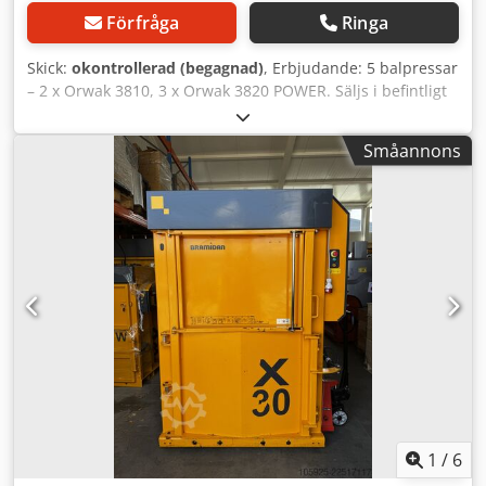
Förfråga
Ringa
Skick:
okontrollerad (begagnad)
, Erbjudande: 5 balpressar
– 2 x Orwak 3810, 3 x Orwak 3820 POWER. Säljs i befintligt
skick – inte våra! Dsdpfszquqvex Af Aeck
Småannons
1
/
6