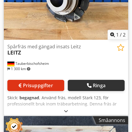
1
/
2
Spårfräs med gängad insats Leitz
LEITZ
Tauberbischofsheim
1 300 km
Prisuppgifter
Ringa
Skick:
begagnad
, Använd fräs, modell Stark 123, för
professionellt bruk inom träbearbetning. Denna fräs är
lämplig för vanliga bearbetningsuppgifter för den här
typen av maskin och kan inspekteras efter
Småannons
överenskommelse. Ytterligare tekniska data och det exakta
skicket lämnas gärna på begäran. Dsdpjzryn Nsfx Af Aeck