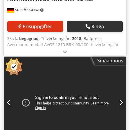
Stuhr
994 km
Prisuppgifter
Ringa
Skick:
begagnad
, Tillverkningsår:
2018
, Ballpress
Avermann, modell AVOS 1810 BRK-90/100, tillverkningsår
2018, korsbunden Tekniska data: Tillverkare: Avermann
Modell: AVOS 1810 BRK-90/100 Tillverkningsår: 2018
Småannons
Presskraft: 100 ton Drivningskapacitet: 2 x 45 kW
Dcsdpfxezqc Nge Af Aek Mått på inmatningsschakt: 1 800 x
1 000 mm Genomströmning vid 35 kg/m³: 15,0 t/h
Genomströmning vid 60 kg/m³: 20,0 t/h Genomströmning
vid 100 kg/m³: 29,0 t/h Ballmått: 1 100 x 750 mm (B x H),
längd variabel Ballvikt: upp till 650 kg, beroende på
material Bindning: 5-faldigt vertikalt, 3-faldigt horisontellt,
automatiskt Maskinmått: ca 11 200 x 2 400 x 3 900 mm (L x
B x H) Maskinvikt: ca 29 000 kg Vänligen notera: All teknisk
data avser uppgifter från tillverkaren. Vi ansvarar inte för
de angivna uppgifterna eller eventuella fel. Erbjudandet är
icke-bindande, förbehåll för mellanförsäljning och kan