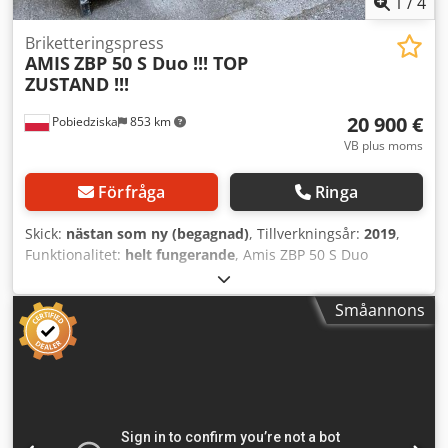
1
/
4
Briketteringspress
AMIS
ZBP 50 S Duo !!! TOP
ZUSTAND !!!
20 900 €
Pobiedziska
853 km
VB plus moms
Förfråga
Ringa
Skick:
nästan som ny (begagnad)
, Tillverkningsår:
2019
,
Funktionalitet:
helt fungerande
, Amis ZBP 50 S Duo
sågspånsbrikettpress Tillverkningsår: 2019 Bärförmåga
beroende på material upp till 140 kg Dsdpfx Aoumwm Ssf
Småannons
Asck 3 800 driftstimmar Briketter Ø 50 mm Behållare med
en kapacitet på 1,2 m³ Rulle med matare Förpressning
Skruvtransportör Hydraulpumpar, vardera 7,5 kW
Fläktkylning Nivåsensor för sågspån i behållaren
Hydrauloljetank 100 l SIEMENS-styrsystem Mått (L x B x H):
3 000 x 2 400 x 1 700 mm Vikt: 2 000 kg Nytt pris för
maskinen: 39 800 euro