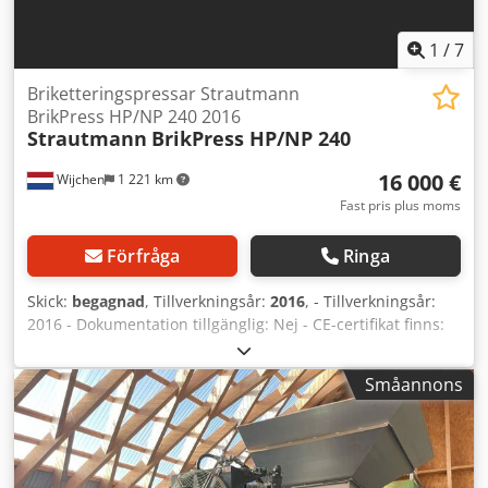
återkallas när som helst. Visningar är möjliga efter
överenskommelse. Försäljningen sker mot
1
/
7
förskottsbetalning från fabriken, utan garanti.
Briketteringspressar Strautmann
BrikPress HP/NP 240 2016
Strautmann
BrikPress HP/NP 240
16 000 €
Wijchen
1 221 km
Fast pris plus moms
Förfråga
Ringa
Skick:
begagnad
, Tillverkningsår:
2016
, - Tillverkningsår:
2016 - Dokumentation tillgänglig: Nej - CE-certifikat finns:
Nej Finansiell information Moms: Det angivna priset är
exklusive moms. Moms/marginalbeskattning: Momsen är
Småannons
avdragsgill för företag. Leverans och inbyte är möjligt när
som helst för alla produkter inom industrisektorn. Yorick
Diebels Djdpezry S Uofx Af Aock