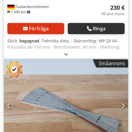
230 €
Tauberbischofsheim
1 300 km
VB plus moms
Förfråga
Ringa
Skick:
begagnad
, Tekniska data: - Skärverktyg: WP Z4 V4 -
Fräsradie (ø): 150 mm - Borrdiameter: 40 mm - Märkning:
BG-test Dcjdpfxjzrynps Af Ask - Längd: 51 mm - Material:
Stål
Småannons