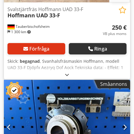
Svalstjärtfräs Hoffmann UAD 33-F
Hoffmann
UAD 33-F
250 €
Tauberbischofsheim
1 300 km
VB plus moms
Förfråga
Ringa
Skick:
begagnad
, Svanhalsfräsmaskin Hoffmann, modell
UAD 33-F Djdpfx Aezryq Dof Aock Tekniska data: - Effekt: 1
000 W - Varvtal: 33 000 varv/min
Småannons