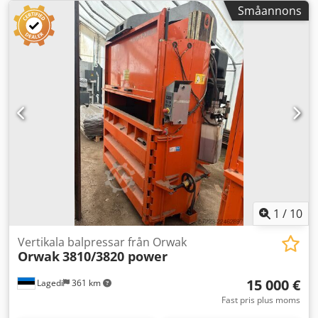
Småannons
1
/
10
Vertikala balpressar från Orwak
Orwak
3810/3820 power
15 000 €
Lagedi
361 km
Fast pris plus moms