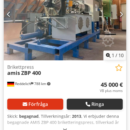
1
/
10
Brikettpress
amis
ZBP 400
45 000 €
Reddelich
788 km
VB plus moms
Förfråga
Ringa
Skick:
begagnad
, Tillverkningsår:
2013
, Vi erbjuder denna
begagnade AMIS ZBP 400 briketteringspress, tillverkad år
2013. Dessutom erbjuder vi en Forst-flismaskin, modell