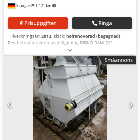
Stuttgart
1 401 km
Prisuppgifter
Ringa
Tillverkningsår:
2012
, skick:
helrenoverad (begagnad)
,
Restbetonåtervinningsanläggning BIBKO RAM 20/
begagnad Tillverkare: Bibko Modell: RAM 20
Tillverkningsår: 2012 Tvättkapacitet ca 12 m³/h System:
Småannons
Trågbricka, tråglängd 2500 mm Separationsstorlek: 0,25
mm med utmatarskruv (förnyad) renoverad, dvs.
fullständigt överarbetad - Växellåda renoverad och tätad -
Lager utbytta Crsdpfsdvuurjx Amvsf - Skopor och skrapor
riktade Anläggningen är helt rengjord och grundmålad.
Slutlig lackering sker enligt kundens önskemål. Mot
tilläggsavgift: - 1 st inmatningstratt / begagnad - 1 st
sköljvattenomrörare med konsol / begagnad - 1 st styrning
för restbetonåtervinningsanläggning / begagnad För
helautomatisk styrning av hela återvinningsanläggningen.
- 1 st spolbom / begagnad Plats: Södra Tyskland
Erbjudandet och priser avser netto ex. plats