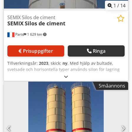
1
/
14
SEMIX Silos de ciment
SEMIX
Silos de ciment
Paris
1 629 km
Prisuppgifter
Ringa
Tillverkningsår:
2023
, skick:
ny
, Med hjälp av bultade,
svetsade och horisontella typer används silon för lagring
av cement, flygaska, bentonit och andra bulkvaror.
Cedpsgau U Rjfx Amvjrf Svetsade silon Svetsade silon är att
Småannons
föredra för mindre lagringskapacitet. De kan monteras och
tas i drift inom 2 timmar med hjälp av en kran. De är att
föredra för lokala lösningar där transportkostnader kan
försummas. Semix kan tillverka svetsade silon med
kapaciteter från 50 till 150 ton. Bultade silon Bultade silon
föredras på grund av deras kompakthet vid transport. De
kan fraktas i containrar för att minimera
transportkostnader. Tack vare sin modularitet kan Semix