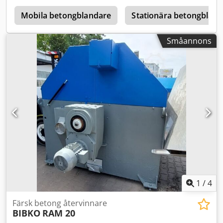
Mobila betongblandare
Stationära betongblan
Småannons
1
/
4
Färsk betong återvinnare
BIBKO
RAM 20