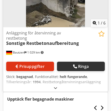
1
/
6
Anläggning för återvinning av
restbetong
Sonstige
Restbetonaufbereitung
Bautzen
1 029 km
Prisuppgifter
Ringa
Skick:
begagnad
, Funktionalitet:
helt fungerande
,
Tillverkningsår:
1994
, Restbetongåtervinningsanläggning
Materiellmatning med skruvtransportör Crodpfxsywn U Rs
Amvef Pumpar Omrörare
Upptäck fler begagnade maskiner