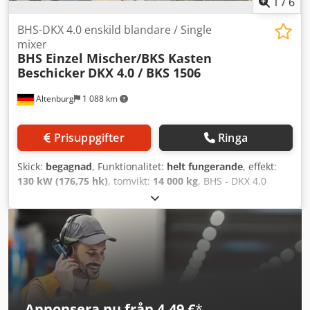
1
/
6
BHS-DKX 4.0 enskild blandare / Single
mixer
BHS Einzel Mischer/BKS Kasten
Beschicker
DKX 4.0 / BKS 1506
Altenburg
1 088 km
Prisuppgifter
Ringa
Skick:
begagnad
, Funktionalitet:
helt fungerande
, effekt:
130 kW (176,75 hk)
, tomvikt:
14 000 kg
, BHS - DKX 4.0
singelblandare i mycket gott skick för betong, rullbetong,
cementbaserade vägmaterial, slam etc. Tack vare
bottenluckorna kan även svårhanterliga, kohesiva eller
grova material blandas. Motoreffekt 130 kW, tomvikt 14
ton, kapacitet ca. 400 ton/timme. Styrning och elskåp (nya)
finns också tillgängliga. Pris på förfrågan. Händle
Kastenutfodrare BKS 1506 med stålkedjetransportör, stora
påsatser (25 m³) och två separat drivna rivaxlar för svårt
Annonsera nu från 4,49 €
*