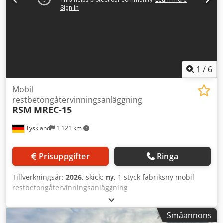
1
/
6
Mobil
restbetongåtervinningsanläggning
RSM
MREC-15
Tyskland
1 121 km
Prisuppgifter
Ringa
Tillverkningsår:
2026
, skick:
ny
, 1 styck fabriksny mobil
restbetongåtervinningsanläggning
ÅTERVINNINGSANLÄGGNING för bearbetning av
färskbetongsrester MREC 15 - MOBILT UTFÖRANDE
Småannons
Tillverkare: RSM Typ: MREC 15 Tillverkningsår: fabriksny