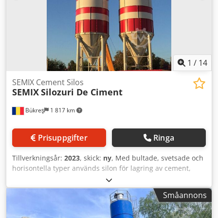
tillverka bultade silon i kapaciteter från 100 till 2000 ton.
Semix tillhandahåller en mekanisk supervisor för korrekt
montering av bultade silon. Semix har framgångsrikt
installerat bultade silon i Peru, Israel, Tyskland och
Storbritannien.
1
/
14
SEMIX Cement Silos
SEMIX
Silozuri De Ciment
Bükreş
1 817 km
Prisuppgifter
Ringa
Tillverkningsår:
2023
, skick:
ny
, Med bultade, svetsade och
horisontella typer används silon för lagring av cement,
flygaska, bentonit och andra bulkvaror. Crodpfx Amjgau U
Asvsf Svetsade silon Svetsade silon föredras vid mindre
Småannons
lagringskapaciteter och kan monteras och tas i drift inom 2
timmar med en kran. De är lämpliga för lokala lösningar