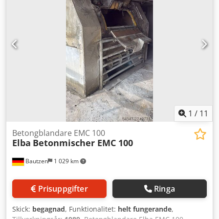
1
/
11
Betongblandare EMC 100
Elba
Betonmischer EMC 100
Bautzen
1 029 km
Prisuppgifter
Ringa
Skick:
begagnad
, Funktionalitet:
helt fungerande
,