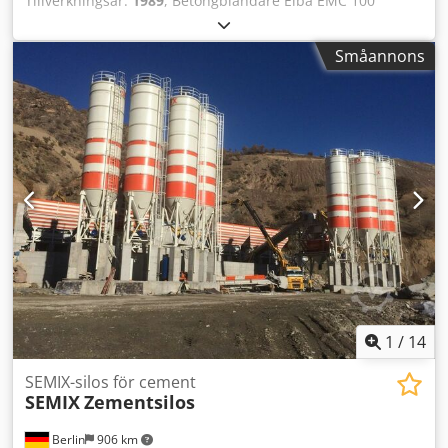
Tillverkningsår:
1989
, Betongblandare Elba EMC 100
Cedpfx Aozrwqusmvorf Tillverkningsår 1989 -fullständigt
renoverad 2024 -axel/lager ... nytt
Småannons
1
/
14
SEMIX-silos för cement
SEMIX
Zementsilos
Berlin
906 km