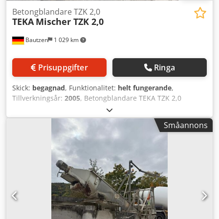
Betongblandare TZK 2,0
TEKA
Mischer TZK 2,0
Bautzen
1 029 km
Prisuppgifter
Ringa
Skick:
begagnad
, Funktionalitet:
helt fungerande
,
Tillverkningsår:
2005
, Betongblandare TEKA TZK 2,0
Blandningskapacitet: 2 m³ Codsywn T Tepfx Amvsrf
Keramisk invändig beklädnad Ännu inte demonterad
Småannons