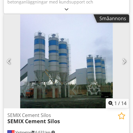
betonganläggningar med kundsupport och
eftermarknadsservice dygnet runt. GRATIS MONTERING &
UTBILDNING INGÅR. ENKEL TRANSPORT & SNABB
Småannons
MONTERING (2 timmar). *MINIMAL INVESTERING FÖR
MARKARBETEN ALLMÄNNA TEKNISKA SPECIFIKATIONER
Anläggningstyp: Mobil betongblandaranläggning –
PLANETÄRBLANDARE Anläggningskapacitet: 30 m³/timme
nypressad betong Blandarkapacitet: 750/500 l (0,5 m³
komprimerad betong) Elektronisk utrustning: Siemens
Övrig utrustning & tillbehör: Italienska leverantörer
Obegränsat antal användare & fjärråtkomst Crjdpfx
Amehzu N Isvef
1
/
14
SEMIX Cement Silos
SEMIX
Cement Silos
Vaşington
6 633 km