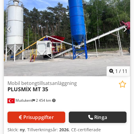
där transportkostnader kan försummas. Semix kan tillverka
svetsade silon i ett spann från 50 till 150 ton. Bultade silon
Bultade silon föredras tack vare sin kompakta design som
förenklar transport. De kan transporteras i containrar för
att minska fraktkostnaderna. På grund av sin modularitet
kan Semix tillverka bultade silon i kapaciteter mellan 100
och 2000 ton. Semix tillhandahåller en mekanisk
arbetsledare för korrekt montering av bultad silo. Semix
har framgångsrikt installerat bultade silon med kapacitet
över 500 ton i bland annat Peru, Israel, Tyskland, Dubai
och Storbritannien.
1
/
11
Mobil betongtillsatsanläggning
PLUSMİX MT 35
Mutlukent
2 454 km
Prisuppgifter
Ringa
Skick:
ny
, Tillverkningsår:
2026
, CE-certifierade