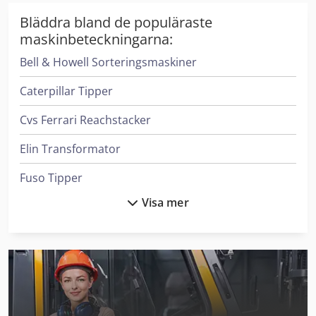
Bläddra bland de populäraste
maskinbeteckningarna:
Bell & Howell Sorteringsmaskiner
Caterpillar Tipper
Cvs Ferrari Reachstacker
Elin Transformator
Fuso Tipper
Visa mer
Hanomag Bulldozers
Haver & Boecker System För Fyllning Av Behållare
Heidenreich & Harbeck Maskiner För Djuphålsborrning
Ingersoll Rand Kompressorer