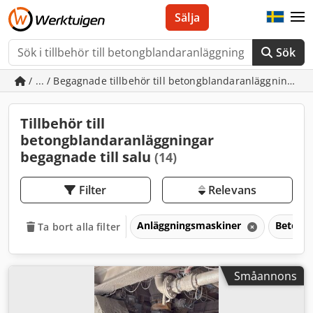
Sälja
Sök
/ ... / Begagnade tillbehör till betongblandaranläggningar
Tillbehör till
betongblandaranläggningar
begagnade till salu
(14)
Filter
Relevans
Anläggningsmaskiner
Betongt
Ta bort alla filter
Småannons