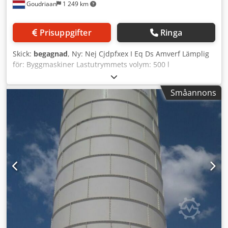
Goudriaan
1 249 km
Prisuppgifter
Ringa
Skick:
begagnad
, Ny: Nej Cjdpfxex I Eq Ds Amverf Lämplig
för: Byggmaskiner Lastutrymmets volym: 500 l
Småannons