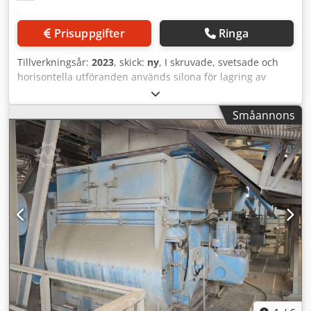
Prisuppgifter
Ringa
Tillverkningsår:
2023
, skick:
ny
, I skruvade, svetsade och
horisontella utföranden används silona för lagring av
cement, flygaska, bentonit och andra bulkvaror. Svetsade
silos Svetsade silos föredras vid mindre lagringskapacitet;
Småannons
de kan monteras och tas i drift med en kran inom 2
timmar. De används främst för lokala lösningar där
transportkostnaderna inte spelar någon större roll. Semix
kan tillverka svetsade silos med kapacitet mellan 50 och
150 ton. Credegau U Hjpfx Amvof Skruvade silos Skruvade
silos föredras på grund av deras kompakta
transportformat. Dessa kan transporteras i containrar för
att undvika extra transportkostnader. Tack vare deras
modularitet kan Semix tillverka skruvade silos med
kapacitet från 100 till 2 000 ton. Semix tillhandahåller en
mekanisk expert för korrekt montering av de skruvade
silosarna. Semix har redan installerat skruvade silos i Peru,
Israel, Tyskland och Storbritannien.