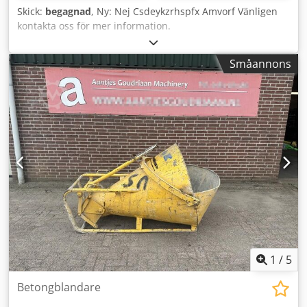
Skick:
begagnad
, Ny: Nej Csdeykzrhspfx Amvorf Vänligen
kontakta oss för mer information.
Småannons
1
/
5
Betongblandare