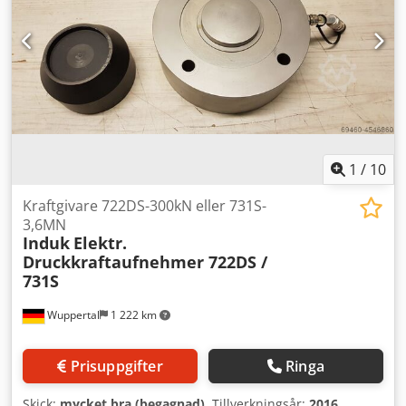
1
/
10
Kraftgivare 722DS-300kN eller 731S-
3,6MN
Induk
Elektr.
Druckkraftaufnehmer 722DS /
731S
Wuppertal
1 222 km
Prisuppgifter
Ringa
Skick:
mycket bra (begagnad)
, Tillverkningsår:
2016
,