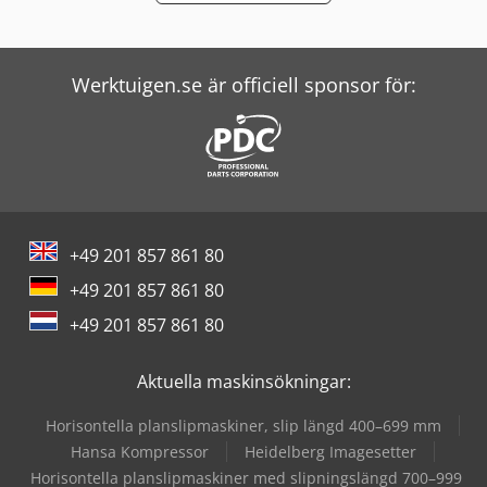
Mercedes Benz Tipper
Putzmeister Pump
Werktuigen.se är officiell sponsor för:
Renault Tipper
Scania Tipper
Schneider Controller
Screen Imagesetter
+49 201 857 861 80
Vw Tipper
+49 201 857 861 80
Windmöller & Hölscher Maskiner För Påsar
+49 201 857 861 80
Witzig & Frank Överföringsmaskiner
Aktuella maskinsökningar:
Horisontella planslipmaskiner, slip längd 400–699 mm
Hansa Kompressor
Heidelberg Imagesetter
Horisontella planslipmaskiner med slipningslängd 700–999