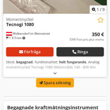
1
/
9
Momentnyckel
Tecnogi
1080
350 €
Wolkersdorf im Weinviertel
1 315 km
EXW Fast pris plus moms
Förfråga
Ringa
Skick:
begagnad
, Funktionalitet:
helt fungerande
, Analog
momentnyckel Tecnogi 1080 Mätområde 140 - 800 Nm
Csdsytqlijpfx Acdorf
Spara sökning
Begagnade kraftmätningsinstrument