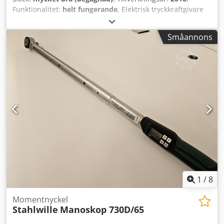
Funktionalitet:
helt fungerande
, Elektrisk tryckkraftgivare
722DS-300kN med belastningsknapp, tryckstycke och 10
cm fast ansluten kabel med kontakt Crodefm Elpjpfx Acdof
Småannons
Mätområde: 0...300kN Max dynamisk belastning upp till
225kN Känslighet: 2mV/V Sammansatt fel:
1
/
8
Momentnyckel
Stahlwille
Manoskop 730D/65