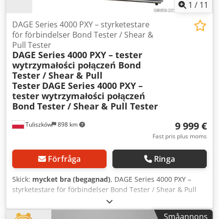
50/60 Hz Effekt: 250 VA Styrning via joystick och
1
/
11
tangentbord Precist XY-positioneringsbord Kräver tryckluft:
4 bar (oljefri) Anslutning för vakuum Mycket gott skick. Det
DAGE Series 4000 PXY – styrketestare
erbjudna setet överensstämmer med bilderna och
för förbindelser Bond Tester / Shear &
inkluderar alla synliga komponenter, inklusive det extra
Pull Tester
DAGE Series 4000 PXY – tester
PCI-styrkortet.
wytrzymałości połączeń Bond
Tester / Shear & Pull
Tester
DAGE Series 4000 PXY –
tester wytrzymałości połączeń
Bond Tester / Shear & Pull Tester
9 999 €
Tuliszków
898 km
Fast pris plus moms
Förfråga
Ringa
Skick:
mycket bra (begagnad)
, DAGE Series 4000 PXY –
styrketestare för förbindelser Bond Tester / Shear & Pull
Tester Codpjzma Skefx Acdsrf
Småannons