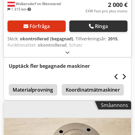
2 000 €
Wolkersdorf im Weinviertel
1 315 km
EXW Fast pris plus moms
Förfråga
Ringa
Skick:
okontrollerad (begagnad)
, Tillverkningsår:
2015
,
Funktionalitet:
okontrollerad
, Schatz
vridmomentupptagning 2000 Nm Csdpfx Acszfxqpjdjrf i
trälåda, otestad
Upptäck fler begagnade maskiner
g
Materialprovning
Koordinatmätmaskiner
Småannons