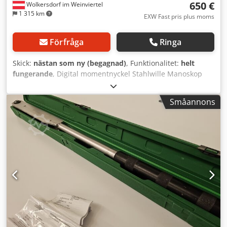
650 €
Wolkersdorf im Weinviertel
1 315 km
EXW Fast pris plus moms
Förfråga
Ringa
Skick:
nästan som ny (begagnad)
, Funktionalitet:
helt
fungerande
, Digital momentnyckel Stahlwille Manoskop
730D/65, mätområde 65 - 650 Nm Credpfeytqhwox Acdjf
Småannons