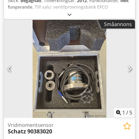
Skick:
begagnad
, Tillverkningsår:
2012
, Funktionalitet:
helt
fungerande
, Till salu: ventilprovningsbänk EFCO
Maschinenbau PS 15. Bänken är begagnad och fungerar
utmärkt. Den är för närvarande uppkopplad – inspektion
Småannons
och test är möjligt på plats. Provningsbänkar i EFCO PS-
serien är avsedda för tryck- och täthetsprovning av olika
ventiler. Lämpliga för stängnings-, reglerings- och
säkerhetsventiler. Specifikation: Modell: EFCO PS 15
Vertikal provningsbänk Presskraft: 15 t Avsedd för provning
av: stängningsventiler, reglerventiler, säkerhetsventiler
Arbetsområde: DN 50–600 DN 2″–24″ Arbetsområdet kan
utökas med extern testning Testtryck: Med vatten upp till
1380 bar (20000 psi) Luft/kväve upp till 300 bar (4350 psi)
Snabb fastspänning av teststycke Crsdpoy R N A Aofx Acdjf
Säker och enkel hantering Robust industriram Mer
information: EFCO PS 15 Professionell tysk utrustning,
lämplig för verkstäder, energi-, olje-, gas- och
industriföretag. Vid frågor, kontakta oss gärna.
1
/
5
Vridmomentsensor
Schatz
90383020