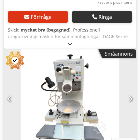
Fast pris plus moms
Förfråga
Ringa
Skick:
mycket bra (begagnad)
, Professionell
dragprovningsmaskin för sammanfogningar, DAGE Series
4000 Bond Tester, avsedd för utförande av dragprovningar
(Bond Pull) och skjuvhållfasthetsprov (Die Shear) inom
Småannons
halvledar- och elektronikindustrin. Enheten används i
kvalitetskontrolllaboratorier, forsknings- och
utvecklingsavdelningar samt vid tillverkning av
mikroelektroniska komponenter. Exemplaret är utrustat
med ett precist positioneringsbord, joystickstyrning, en
panel med numeriskt tangentbord och arbetsbelysning. I
paketet ingår även ett original PCI-styrkort (Baldor
NextMove PCI-2 Motion Control Card) samt ytterligare
elektroniska komponenter som syns på bilderna, vilket
utgör ett värdefullt komplement till setet. Tekniska data:
Tillverkare: DAGE (Nordson DAGE) Modell: DAGE Series
4000 Bond Tester Tillverkningsår: 2010 Strömförsörjning:
110 / 230 V AC, enfas Crodpfszma Tbjx Acdof Frekvens: