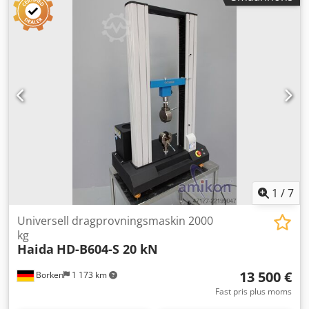
1
/
7
Universell dragprovningsmaskin 2000
kg
Haida
HD-B604-S 20 kN
13 500 €
Borken
1 173 km
Fast pris plus moms