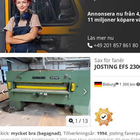
Annonsera nu från 4,
11 miljoner köpare
vä
Läs mer nu
+49 201 857 861 80
Sax för fanér
JOSTING
EFS 230
Bitburg
1 366 km
1
/
13
Skick:
mycket bra (begagnad)
, Tillverkningsår:
1994
, Josting fanerp
Årsmodell 1994 Snittlängd: 2.300 mm Max instickshöjd: 80 mm Säker