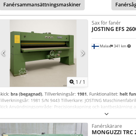
Fanérsammansättningsmaskiner
Fanérså
mm Användbar kaplängd (enkel giljotin): 3550 mm Pressslag: 100
kapbredd: 18 mm Största kapbredd: 530 mm Spilljusteringsområde:
programmerare för att ställa in antal snitt och respektive bredd. Per
Sax för fanér
13,9 kW Arbetstryck: 6/7 bar Yttermått: 5 200 × 1 700 × 1 800 mm (H) 
JOSTING
EFS 260
Malax
341 km
Begär fle
1
/
1
Skick:
bra (begagnad)
, Tillverkningsår:
1981
, Funktionalitet:
helt fu
Tillverkningsår: 1981 S/N 9443 Tillverkare: JOSTING Maschinenfabr
skick Användningsområde: Precisionskapning och kantbeskärning a
data: Snittlängd: 2 600 mm (effektiv skärbredd) Snittgodstjocklek: 
och skick) Drivning: Elektrisk motor med rem- och excenteraxel Skärp
Fanérskärare
fast underkniv (giljotinsnitt) Knivar: Högkvalitativt snabbstål (HSS)
MONGUZZI
TRC 
eller valfritt pneumatisk/hydraulisk, beroende på utförande Bords