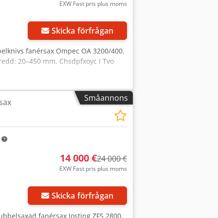
EXW Fast pris plus moms
Skicka förfrågan
bbelknivs fanérsax Ompec OA 3200/400.
bredd: 20–450 mm. Chsdpfxoyc I Tvo
Småannons
sax
m
14 000 €
24 000 €
EXW Fast pris plus moms
Skicka förfrågan
 dubbelsaxad fanérsax Josting ZFS 2800.