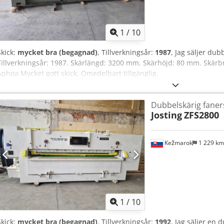
1
/
10
Skick:
mycket bra (begagnad)
, Tillverkningsår:
1987
, Jag säljer du
Tillverkningsår: 1987. Skärlängd: 3200 mm. Skärhöjd: 80 mm. Skär
Aphoa Mycket gott skick. Omedelbart tillgänglig.
Dubbelskärig faner
Josting
ZFS2800
Kežmarok
1 229 k
1
/
10
Skick:
mycket bra (begagnad)
, Tillverkningsår:
1992
, Jag säljer en