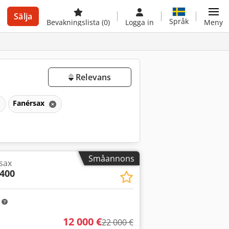
Sälja
Språk
Bevakningslista
(0)
Logga in
Meny
Relevans
Fanérsax
Småannons
sax
400
m
12 000 €
22 000 €