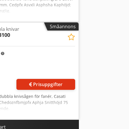
0 mm. Cedpfx Asvxli Asphsha Kaphöjd:
nglig.
Småannons
la knivar
3100
m
Prisuppgifter
 dubbla knivsågen för fanér, Casati
 Chedoznfbmjpfx Aphja Snitthöjd 75
ende.
art