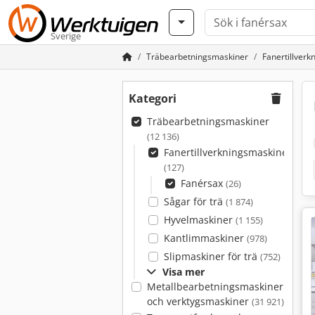
Sverige
Träbearbetningsmaskiner
Fanertillver
Kategori
Träbearbetningsmaskiner
(12 136)
Fanertillverkningsmaskiner
(127)
Fanérsax
(26)
Sågar för trä
(1 874)
Hyvelmaskiner
(1 155)
Kantlimmaskiner
(978)
Slipmaskiner för trä
(752)
Visa mer
Metallbearbetningsmaskiner
och verktygsmaskiner
(31 921)