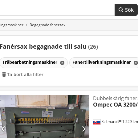
Sök
kningsmaskiner
Begagnade fanérsax
Fanérsax begagnade till salu
(26)
Träbearbetningsmaskiner
Fanertillverkningsmaskiner
Ta bort alla filter
Dubbelskärig faner
Ompec
OA 3200/
Kežmarok
1 229 k