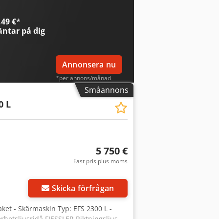
49 €
*
ntar på dig
Annonsera nu
*per annons/månad
Småannons
0 L
5 750 €
Fast pris plus moms
Skicka förfrågan
aket - Skärmaskin Typ: EFS 2300 L -
hetsljusridå FIESSLER Riktningsljus