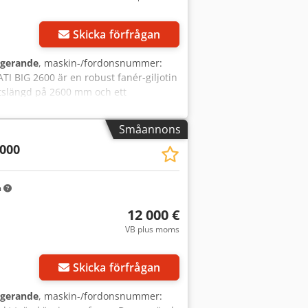
Skicka förfrågan
ngerande
, maskin-/fordonsnummer:
ATI BIG 2600 är en robust fanér-giljotin
etslängd på 2600 mm och ett
 av materialet samtidigt. Maskinen är
 tillförlitlighet krävs vid
Småannons
2000
m
12 000 €
VB plus moms
Skicka förfrågan
ngerande
, maskin-/fordonsnummer: