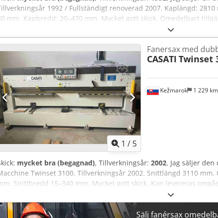
Tillverkningsår 1992 / Fullständigt renoverad 2007. Kaplängd: 281
80 mm. Kapbredd: 20–470 mm. Mycket gott skick. Omedelbart tillgä
Fanersax med dubb
CASATI
Twinset 
Kežmarok
1 229 k
1
/
5
Skick:
mycket bra (begagnad)
, Tillverkningsår:
2002
, Jag säljer den
Macchine Twinset 3100. Tillverkningsår 2002. Snittlängd 3110 mm.
mm. Snittbredd 15–340 mm. Mycket gott skick. Kan levereras omgå
Sälj fanérsax omedelb