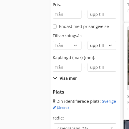
Pris:
-
Endast med prisangivelse
Tillverkningsår:
-
Kaplängd (max) [mm]:
-
Visa mer
Plats
Din identifierade plats:
Sverige
(ändra)
radie:
Obegränsad
(26)