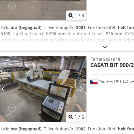
1
/
3
Skick:
bra (begagnad)
, Tillverkningsår:
2001
, Funktionalitet:
helt fu
10108
, kaplängd (max):
2 900 mm
, klippbredd (max.):
530 mm
, CAS
avsedd för exakt kapning och riktning av fanérbuntar. Med en arb
tvåknivssystem möjliggör den rena och exakta snitt från båda sidor
lämplig för möbel-, dörr- och snickeriproduktion där hög precision och
Fanérskärare
förberedelse av fanérsammansättningar. Chodpeum Rpgjfx Aphsa
CASATI
BIT 900/
Chrudim 1
1 147 k
1
/
6
Skick:
bra (begagnad)
, Tillverkningsår:
2002
, Funktionalitet:
helt fu