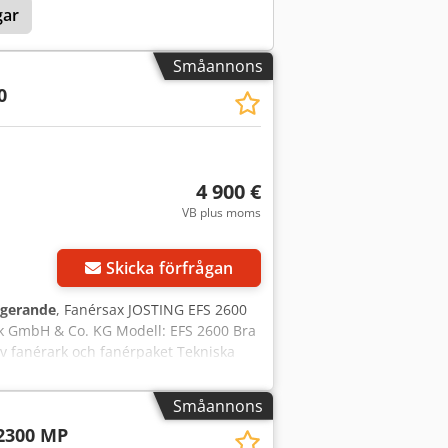
gar
 mm Pressbredd: 550 mm Minsta
 0–50 mm Fotoceller Elektronisk
imeterskydd Installerad total effekt:
Småannons
Vikt: 9 000 kg
0
4 900 €
VB plus moms
r bilder
Skicka förfrågan
ngerande
, Fanérsax JOSTING EFS 2600
ik GmbH & Co. KG Modell: EFS 2600 Bra
v fanérark och fanérpaket Tekniska
upp till ca 3 mm (beroende på fanértyp
rincip: Överkniv rör sig vertikalt mot
Småannons
, slipat och utbytbart Matning: Manuell
2300 MP
höjd: ca 850 mm (ergonomisk för