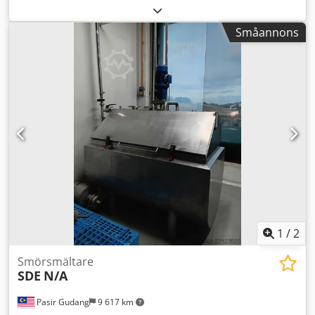
Livsmedel TANKEN ÄR RENGJORD! Artikelnummer: 10247
Volym: ca 400L Typ: Stående på ben Material
Småannons
(medieberörda ytor): 1.4301 / AISI304 Utförande:
Dubbelmantel Botten: Klöpperbotten Topplock: Plattlock
med vikbart lock Driftstryck enl. typskylt: ATM Mått tank:
tankdiameter: 930 mm Dkedpfx Aod A Tt Aomxor
Cylinderhöjd: 450 mm Totalhöjd: ca 1220 mm Benhöjd: 480
mm Material: Invändigt: 1.4301 / AISI 304 Utvändigt: 1.4301
/ AISI 304 Utrustning: Dubbelmantel runt cylinder och
botten Diverse anslutningar Vikbart lock
Omrörarinfästning Typskylt
1
/
2
Smörsmältare
SDE
N/A
Pasir Gudang
9 617 km