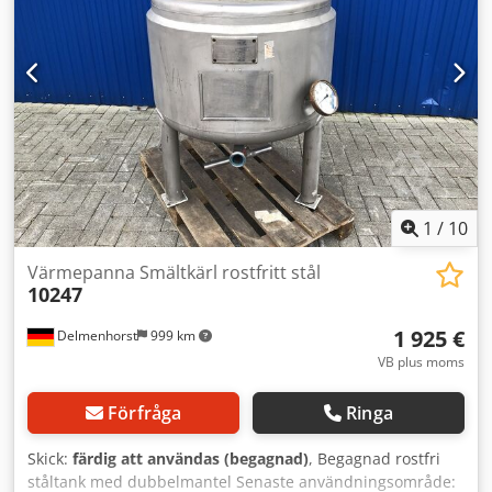
1
/
10
Värmepanna Smältkärl rostfritt stål
10247
1 925 €
Delmenhorst
999 km
VB plus moms
Förfråga
Ringa
Skick:
färdig att användas (begagnad)
, Begagnad rostfri
ståltank med dubbelmantel Senaste användningsområde: