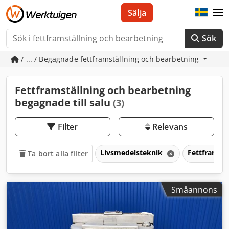
Sälja
Sök
/ ... / Begagnade fettframställning och bearbetning
Fettframställning och bearbetning
begagnade till salu
(3)
Filter
Relevans
Livsmedelsteknik
Fettframstä
Ta bort alla filter
Småannons