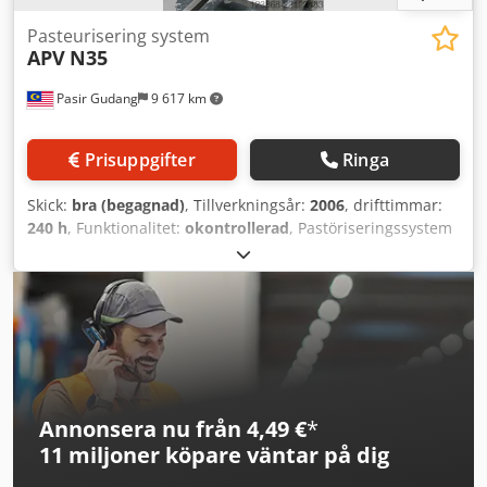
Pasteurisering system
APV
N35
Pasir Gudang
9 617 km
Prisuppgifter
Ringa
Skick:
bra (begagnad)
, Tillverkningsår:
2006
, drifttimmar:
240 h
, Funktionalitet:
okontrollerad
, Pastöriseringssystem
Dodpfezdf T Nox Amxskr
Annonsera nu från 4,49 €
*
11 miljoner köpare
väntar på dig