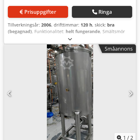
Prisuppgifter
Ringa
Tillverkningsår:
2006
, drifttimmar:
120 h
, skick:
bra
(begagnad)
, Funktionalitet:
helt fungerande
, Smältsmör
med överföringspump (märke Technica Pompe)
Dkodpfszdgadox Amxer
Småannons
1
/
2