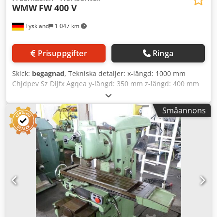
WMW
FW 400 V
Tyskland
1 047 km
Prisuppgifter
Ringa
Skick:
begagnad
, Tekniska detaljer: x-längd: 1000 mm
Chjdpev Sz Dijfx Agqea y-längd: 350 mm z-längd: 400 mm
Avstånd mellan stativ och bords kant: min. 150 / max. 550
mm Varvtalsområde: 28 - 1400 varv/min / 18 steg
Småannons
Verktygsfäste: SK40 Spindelhuvud vridbart vänster och
höger: 90° samt framåt/bakåt: 45° Matning X/Y-axel: 16 -
800 mm/min / 18 steg Bordstorlek: 1600 x 400 mm Fästyta
på bordet: 1400 x 330 mm Totalt effektbehov: 14,5 kW Vikt
ca: 4000 kg Maskinens mått LxBxH: ca 2,0 x 2,4 x 1,85 m
Horisontal fräsmaskin, ombyggd med vertikalfräshuvud