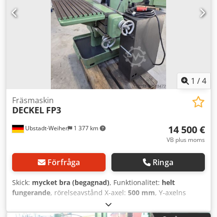
1
/
4
Fräsmaskin
DECKEL
FP3
14 500 €
Ubstadt-Weiher
1 377 km
VB plus moms
Förfråga
Ringa
Skick:
mycket bra (begagnad)
, Funktionalitet:
helt
fungerande
, rörelseavstånd X-axel:
500 mm
, Y-axelns
rörelse:
300 mm
, rörelseavstånd Z-axel:
380 mm
,
spindelhastighet (max):
2 000 varv/min
, spindelhastighet