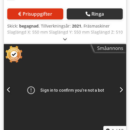
Prisuppgifter
Ringa
Skick:
begagnad
, Tillverkningsår:
2021
, Fräsmaskiner
Slaglängd X: 550 mm Slaglängd Y: 550 mm Slaglängd Z: 510
mm HSC-maskin Antal axlar: 3 Fräsmaskin /
bearbetningscenter Styrsystem: Siemens Sinumerik 828D
Småannons
Spindelmontering: SK40 DIN 69871 Spindelhastighet: 10
000 varv/min Hastighetsområde från: 20 varv/min
Hastighetsområde till: 10 000 varv/min Bordsstorlek X: 850
mm Bordsstorlek Y: 650 mm Max. arbetsstycksvikt: 600 kg
Verktygsbytare: 24 platser Drivkraft: 13 kW Vridmoment: 64
Nm Snabbmatning: 24 m/min Chsdpfx Agjzrvgueqsa
Matningshastighet: 24 000 mm/min Spindelkyllning
Spåntransportör Styrsystem Siemens 3 axlar Infraröd
Mätningsteknik Verktygsmätningssystem