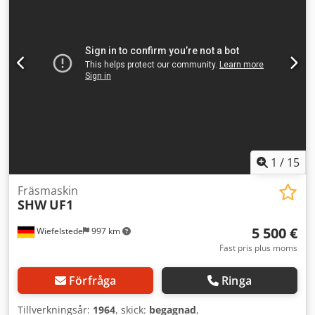
verktygshållare, se bilder -Varvtal: från 63 - 3150 varv/min -
Matning X/Y: 16–800 mm/min -Matning Z: 8–400 mm/min -
Pinoldrag: 100 mm -Snabbbförflyttning X/Y: 2000 mm/min
Cedpfx Agjxvraxsqeha -Snabbbförflyttning Z: 1000 mm/min
-Kylsystem: ja -Mått: 1740/1670/H1940 mm -Vikt: 2200 kg
1
/
15
Fräsmaskin
SHW
UF1
5 500 €
Wiefelstede
997 km
Fast pris plus moms
Förfråga
Ringa
Tillverkningsår:
1964
, skick:
begagnad
,