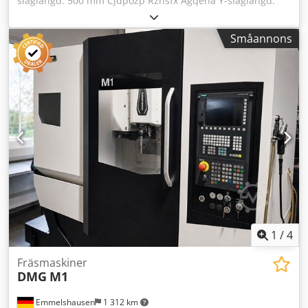
slaglängd: 500 mm Cjdpozp Rzhsfx Agqeha Y-slaglängd:
380 mm Z-slaglängd: 350 mm Total effektbehov: 8 kW Driv
effekt – huvuddrift: 2,2 kW Bordsstorlek: 800 x 360 mm
Småannons
Verktygsfäste: SK 40 Maskinvikt, ca: 1,8 ton Till försäljning
erbjuds en universell verktygsfräsmaskin, MAHO MH 500
M. Maskinen är utrustad med en Heidenhain-3-axlig digital
display, en sluten skyttkabin, kylmedelsanläggning samt
automatisk matning i X-, Y- och Z-axlarna. Den är idealisk
för verktygs- och formtillverkning, tillverkning av enstaka
detaljer samt reparations- och precisionsarbeten.
1
/
4
Fräsmaskiner
DMG
M1
Emmelshausen
1 312 km