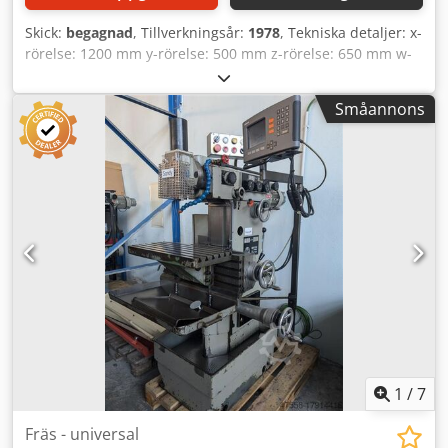
Skick:
begagnad
, Tillverkningsår:
1978
, Tekniska detaljer: x-
rörelse: 1200 mm y-rörelse: 500 mm z-rörelse: 650 mm w-
axel: 90° höger/vänster Bordstorlek: 1600x500 mm Varvtal:
24 - 1600 / 12 steg varv/min Verktygshållare: SK 50 Avstånd
Småannons
spindelnos-bord min/max: 150/800 mm Avstånd
spindelcentrum-stativ min/max: 200/800 mm Bordets
uppspänningsyta: 1200 x 520 mm Totalt effektbehov: ca 25
kW Maskinvikt ca: 5600 kg Chsdpfeu Nc Rvsx Agqoa
Maskinens mått LxBxH: ca 2,4 x 3,0 x 2,4 m Styrskåpets
mått LxBxH: 1,1 x 0,5 x 1,8 m Maskinen finns i
teknikavdelningen! Vänligen beakta leveranstillgänglighet.
Ytterligare tekniska egenskaper: - Horisontalspindel:
Varvtal 25 - 1200 varv/min i 12 steg, hållare SK50 -
Manövrering via manöverpanel - Inkl. kylsystem - Utrustad
med längdmätssystem från Millvision i.D.
1
/
7
Fräs - universal