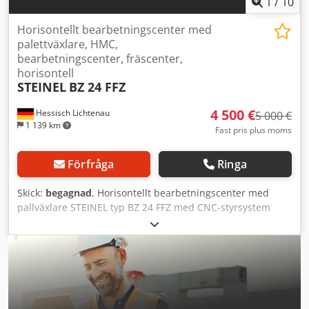
1
/
10
Horisontellt bearbetningscenter med
palettväxlare, HMC,
bearbetningscenter, fräscenter,
horisontell
STEINEL
BZ 24 FFZ
4 500 €
Hessisch Lichtenau
5 000 €
1 139 km
Fast pris plus moms
Förfråga
Ringa
Skick:
begagnad
, Horisontellt bearbetningscenter med
pallväxlare STEINEL typ BZ 24 FFZ med CNC-styrsystem
SIEMENS Sinumerik 850 M Fabr.nr 77 Tillverkningsår 1990
Rörelseområde X: 630 mm, Y: 500 mm, Z: 500 mm
Bordstorlek per pall 400 x 400 mm Pallrotation B-axel
Spindelvarvtal max 7100 varv/min, steglöst Verktygsfäste
ISO 40 Nätanslutning 380 Volt, 50 Hz, 80 Amp. -
Verktygsväxlare med 60 verktygsplatser och
dubbelarmsgripare - Pallväxlare med 4 pallar - Horisontellt