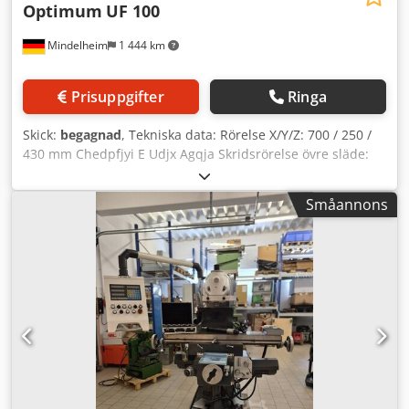
Optimum
UF 100
Mindelheim
1 444 km
Prisuppgifter
Ringa
Skick:
begagnad
, Tekniska data: Rörelse X/Y/Z: 700 / 250 /
430 mm Chedpfjyi E Udjx Agqja Skridsrörelse övre släde:
630 mm Spindelvarvtal: 45 - 1660 varv/min
Spindelupptagning: SK 40 Styrning: konventionell Matning
Småannons
bord: 24 - 402 mm/min Fräshuvud vridbart: 360°
Bordstorlek: 1120 x 260 mm Spindeldrift: 2,2 kW Totalt
effektbehov: 2,4 kVA Mått (BxDxH), ca.: 1600 x 1700 x 1700
mm Vikt, ca.: 1200 kg Utrustning: - Digital avläsning -
Maskinlampa - Kylvätskesystem - Maskinfötter