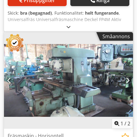
Prisuppgifter
Ringa
Centralsmörjning inkl. behållare - Original bruksanvisning
Skick:
bra (begagnad)
, Funktionalitet:
helt fungerande
,
Universalfräs Universalfräsmaschine Deckel FP4M Aktiv
Tillverkare: Deckel Modell: FP4M Skick: begagnad, bra
Digitalavläsning: 3-axlig digital display Heidenhain
Småannons
Rörelsebanor: X-axel: ca. 500 mm Y-axel: ca. 400 mm Z-
axel: ca. 400 mm Bordets uppspänningsyta: ca. 700 x 400
mm Varvtalsområde: ca. 50–2500 varv/min Verktygsfäste:
ISO 40 Verktygslåsning hydraulisk Drivmotor: ca. 6,0 kW
Matning & snabbmatning: på alla 3 axlar Matningsområde:
ca. 8–630 mm/min Snabbmatning: ca. 3,0 m/min
Chsdpfszgvmdjx Agqoa L x B x H: ca. 2300 x 1800 x 1800
mm Vikt: ca. 1750 kg Maskinlampa Spindelskydd Ingår i
leveransen: – 10x verktygshållare – Allmatic
högtrycksskruvstycke – Dokumentation – Spindelskydd
1
/
2
Fräsmaskin - Horisontell