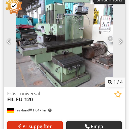
Spindelhuvudjustering: svängbar 90° höger/vänster
Spindelhuvudjustering Y-rörelse: 175 mm Bordets
uppspänningsyta: 600 x 285 mm Avstånd spindelnos till
bord: min./max.: 50 / 400 mm Avstånd spindelcentrum till
stativ: min./max.: 170 / 345 mm Totalt effektbehov: 1,6 kW
Csdeu T Navepfx Agqjha Maskinvikt ca: 0,8 t Maskinens
mått ca LxBxH: 1,4 x 1,1 x 1,7 m Spindel vertikal
Verktygsfäste SK 40 Pinoldrift 60 mm Varvtal 40 - 2000
varv/min i 18 steg Spindel horisontell Verktygsfäste SK 40
Varvtal 40 - 2000 varv/min i 18 steg Utrustning: 3-axlig
digital avläsning Heidenhain Kylvätskeanläggning
1
/
4
Fräs - universal
FIL
FU 120
Tyskland
1 047 km
Prisuppgifter
Ringa