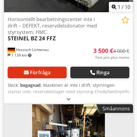
1
/
10
Horisontellt bearbetningscenter inte i
drift – DEFEKT, reservdelsdonator med
styrsystem, HMC.
STEINEL
BZ 24 FFZ
3 500 €
Hessisch Lichtenau
4 000 €
1 139 km
Fast pris plus moms
Förfråga
Ringa
Skick:
begagnad
, Maskinen är inte i drift, styrningen
startar inte, reservdelslager med styrning Chsdpfxedzqmfo
Agqea Horisontellt bearbetningscenter med palettväxlare
STEINEL, modell BZ 24 FFZ med CNC-styrning SIEMENS
Småannons
Sinumerik 850 M Fabriksnummer 58, tillverkningsår 1990
Slaglängd X: 630 mm, Y: 500 mm, Z: 500 mm Bordsstorlek
per palett: 400 x 400 mm Palettsvängning: B-axel
Spindelhastighet: max. 7100 varv/min, steglöst
Verktygsfäste: ISO 40 Nätanslutning: 380 volt, 50 Hz, 80