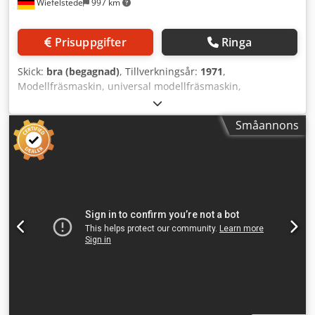
Wiefelstede
997 km
Prisuppgifter
Ringa
Skick:
bra (begagnad)
, Tillverkningsår:
1971
,
Modellfräsmaskin, universal modellfräsmaskin,
fräsmaskin, universalfräs, verktygsfräs, borr- och
fräsmaskin, modellfräs, vertikalfräs -Tillverkare: Steinel,
Småannons
vertikalfräs typ SV 4 -Uppspänningsbord: 740 x 200 mm -
Korsbord: 620 x 130 mm -Rörelsevägar: X/Y/Z 340/100/300
mm -Spindelinfästning: MK2 -Varvtal: 112 - 2240 varv/min
höger/vänster Chjdpfxst E D D Ij Agqoa -Matning: 0,10 -
0,71 mm/min -Pinolgraf: 100 mm -Kylvätskeanläggning -
Mått: 1000/950/H1830 mm -Vikt: 650 kg