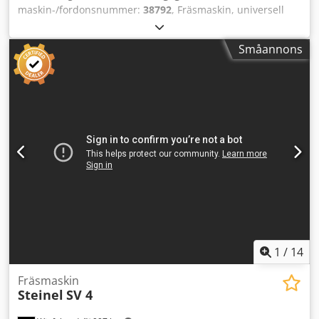
maskin-/fordonsnummer:
38792
, Fräsmaskin, universell
fräsmaskin, verktygsfräsmaskin, borr- och fräsmaskin -
Spännbord: 705 x 310 mm - Spännbord:
Småannons
vridbart/lutbart/svängbart - Rörelse X/Y/Z: 550/340/420 mm
- Spindelupptagning: SK40 - Varvtal: från 46 till 2110 v/min
- Matning: 12 till 254 mm/min - Pinolslag: 80 mm -
Snabbmatning: mm/min - Kylvätskesystem: - Mått:
1620/1700/H1810 mm - Vikt: 1768 kg Codpfsfgrpnsx
Agqoha
1
/
14
Fräsmaskin
Steinel
SV 4