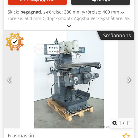
som verktyg etc. samtidigt - På begäran kan vi montera
ytterligare tillbehör som säkerhetsutrustning etc. - Vi kan
Skick:
begagnad
, z-rörelse: 380 mm y-rörelse: 400 mm x-
gärna ombesörja transporten och/eller installationen.
rörelse: 500 mm Cjdpjcxxmqofx Agqsha Verktygshållare: SK
40 Vertikalhuvud, svängbart: båda sidor 90 grader
Bordstorlek (LxB): 700x425 mm Platsbehov ca.: 2x2x2 m
Småannons
Pinolslag: 60 mm Spårbredd: 14H7 mm Spåravstånd: 63
mm Maskinvikt ca.: 2 t Total effektbehov: 10 kW
Varvtalsområde för drivna verktyg: 5 - 3000 varv/min
Maximal last: 250 kg Fastspänningsspår: 6 Drivkraft -
frässpindel: 5,5 kW
1
/
11
Fräsmaskin