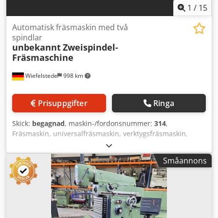
1
/
15
Automatisk fräsmaskin med två
spindlar
unbekannt
Zweispindel-
Fräsmaschine
Wiefelstede
998 km
Prisuppgifter
Ringa
Skick:
begagnad
, maskin-/fordonsnummer:
314
,
Fräsmaskin, universalfräsmaskin, verktygsfräsmaskin,
dubbspindelfräsmaskin, fräsautomat -Fräsautomat:
Dubbspindelfräsmaskin för smådelar -Mått: se bilder -
Småannons
Drivning: respektive 0,37 kW -Kylvätskesystem Cjdjhyut
Rspfx Agqoha -Mått: 1000/850/H1360 mm -Vikt: 352 kg