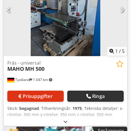
Maskindimension (LxBxH) ca.: 1,7 x 1,5 x 1,7 m Chodpfx
Ageu Nc Uuoqoa - Avstånd spindelcentrum /
inspänningsyta vertikalt: min/max: 50 / 350 mm - Avstånd
spindelspets / inspänningsyta horisontellt: min/max: 0 /
350 mm - Rörelseområde för fräshållarbalk: 600 mm - utan
mothåll - inklusive maskinskruvstycke *
1
/
5
Fräs - universal
MAHO
MH 500
Tyskland
1 047 km
Prisuppgifter
Ringa
Skick:
begagnad
, Tillverkningsår:
1975
, Tekniska detaljer: x-
rörelse: 300 mm y-rörelse: 350 mm z-rörelse: 350 mm
Vertikal pinoldrift: 60 mm Varvtal: 40 - 2000 varv/min
Matning: 12,5 - 500 / 18 steg mm/min Verktygsfäste: SK 40
Småannons