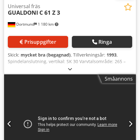
Universal fräs
GUALDONI
C 61 Z 3
Dortmund
1 180 km
Prisuppgifter
Ringa
Skick:
mycket bra (begagnad)
, Tillverkningsår:
1993
,
Spindelanslutning, vertikal: SK 30 Varvtalsområde: 265 –
3000 varv/min Drivningseffekt: 1,5 / 2 hk
Spindelanslutning, horisontell: SK 30 Varvtalsområde: 50 –
Småannons
1500 varv/min Drivningseffekt: 3 / 4,2 hk Bordets
uppspänningsyta: 800 x 200 mm Longitudinell rörelse X-
axel, automatisk: ca 550 mm Tvärgående rörelse Y-axel,
automatisk: ca 175 mm Vertikal rörelse Z-axel, automatisk:
ca 400 mm Avstånd mellan bord och frässpindel: 300 mm
Matningshastigheter, steglöst: 30 - 340 mm/min
Snabbmatning: ja Mått L x B x H: ca 1300 x 1200 x 2050 mm
Vikt: ca 900 kg Tillbehör / Särskilda egenskaper:
Chsdszbikmspfx Agqea • 3-axlig digitalindikator ELESTA