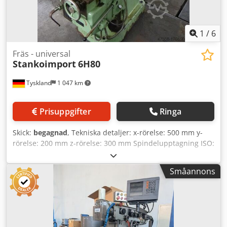
1
/
6
Fräs - universal
Stankoimport
6H80
Tyskland
1 047 km
Prisuppgifter
Ringa
Skick:
begagnad
, Tekniska detaljer: x-rörelse: 500 mm y-
rörelse: 200 mm z-rörelse: 300 mm Spindelupptagning ISO:
MK 4 Vertikal pinolrörelse: 60 mm Spindelhuvud svängbart
vänster och höger: 45° Avstånd spindelspets till
Småannons
inspänningsyta vertikalt: min./max.: 50 / 350 mm Utskjut
vertikalt: 250 mm Bordets fastspänningsyta: 710 x 200 mm
Bord svängbart ca.: 45° höger/vänster Varvtalsområde: 50 -
2 240 / 24 steg varv/min Matning: 25 - 1 120 / 24 steg
mm/min Totalt effektbehov: 3,2 kW Vikt ca.: 1390 kg