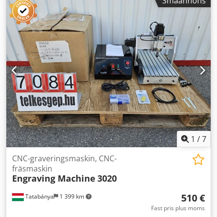
Småannons
WINGRAED och WINSMAT
1
/
7
CNC-graveringsmaskin, CNC-
fräsmaskin
Engraving Machine
3020
510 €
Tatabánya
1 399 km
Fast pris plus moms