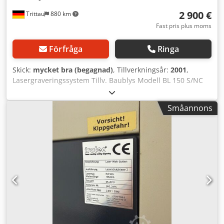
2 900 €
Trittau
880 km
Fast pris plus moms
Förfråga
Ringa
Skick:
mycket bra (begagnad)
, Tillverkningsår:
2001
,
Lasergraveringssystem Tillv. Baublys Modell BL 150 S/NC
500 År: 2001 Tekniska data Tillverkare: Baublys Modell: BL
150 S/NC 500 Tillverkningsår: 2001 Laser: 150 Watt
Småannons
Lasertyp: Q-switchad pulserad fastkroppslaser
Lasermedium: Nd:YAG Våglängd: 1064 nm Stråldiameter:
ca. 1,2–1,3 mm efter utkopplingsspegel vid TEM00
Stråldivergens: 5 mrad TEM00 Pulsvaraktighet: CW / 90 ns
Max. uteffekt: 65 W multimode 16 W monomode
Pulsenergi: 16 mJ vid 3 kHz Strålavledningssystem:
Galvanometersystem Linjebredd (mixed mode): ca. 0,12
mm Avledningshastighet: 3 m/s, motsvarar 200 tecken/s
vid 1,5 mm höjd och ensradigt teckensnitt Mått: ca. Vikt:
ca. Elanslutning Spänning: 400 V, trefas 50 Hz, 3 faser,
högerroterande fält Anslutning: 5-polig CEE-kontakt 16 A