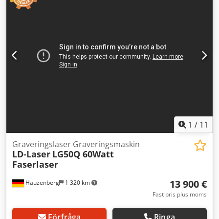
500 x 600 x 600 mm (bxdxh) - Fixturyta med fästhål i 50 mm
rutnät - LED-arbetsbelysning - 50 mm röranslutning för
rökgasutsug - Graveringsområde ca 150x150 / 200x200 /
300x300 mm (växlande) - 3D-scanner för märkning av fritt
formade ytor - Inkl. fotpedal för start av
graveringsprocessen Försäljning sker uteslutande till
kommersiella kunder. Leverans / rådgivning / försäljning
endast i Tyskland / Österrike / Schweiz Tänk även på våra
förmånliga leasing-/avbetalningserbjudanden.
Maskindimensioner ca: Bredd: 800 mm Höjd: 1800 mm
Djup: 1000 mm Vikt: ca 180 kg
1
/
11
Graveringslaser Graveringsmaskin
LD-Laser
LG50Q 60Watt
Faserlaser
13 900 €
Hauzenberg
1 320 km
Fast pris plus moms
Förfråga
Ringa