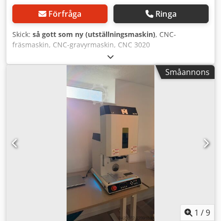
Förfråga
Ringa
Skick:
så gott som ny (utställningsmaskin)
, CNC-
fräsmaskin, CNC-gravyrmaskin, CNC 3020
bordsgravyrmaskin / miniatyr-CNC-fräsmaskin –
arbetsområde 200 × 300 mm, begagnad maskin Tillverkare
Småannons
Gravyrmaskin Modell 3020 Totala mått Bredd: 400 mm
Djup: 530 mm Höjd: 400 mm Styrenhetens mått Bredd: 290
mm Djup: 325 mm Höjd: 175 mm Mått för transport 500 ×
400 × 390 mm 410 × 345 × 280 mm Tekniska specifikationer
Maskintyp: Gravyrmaskin / miniatyr-CNC-fräsmaskin
Modell: 3020 Serienummer: 2501053020CZ12-11 Effektivt
arbetsområde: Dodjzka R Uopfx Ai Njkr X-axel: 200 mm Y-
axel: 300 mm Z-axel: 50 mm Strömförsörjning: AC 200–240
V, 50 Hz (fungerar med en standard 230 V
hushålls-/verkstadsströmkälla) Tillverkarens information
Tillverkare: Changzhou Huajiang Electrical Co., Ltd. (Kina)
Europeisk importör / distributör: CNCworld Group Sp. z
o.o. (Jednia-Letnisko, Polen) Certifieringar CE RoHS FCC
1
/
9