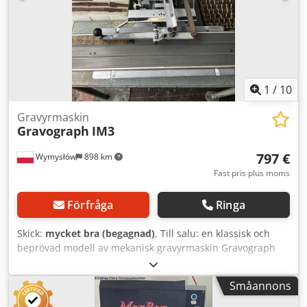
produktionsmärkningar Märkning av stål, aluminium och
andra metaller Ingår i paketet Märkmaskin FlyMarker XL
Strömförsörjning Kablar Allt på bilderna ingår Frakt eller
avhämtning möjlig. Vid frågor, vänligen kontakta mig.
1
/
10
Gravyrmaskin
Gravograph
IM3
797 €
Wymysłów
898 km
Fast pris plus moms
Förfråga
Ringa
Skick:
mycket bra (begagnad)
, Till salu: en klassisk och
beprövad modell av mekanisk gravyrmaskin Gravograph
IM3 – idealisk för märkbrickor, skyltar, industriella
märkningar eller smycken. • Modell: Gravograph IM3 •
Småannons
Tillverkare: GRAVOGRAPH GMBH, Umkirch (Tyskland) •
Motorn i gott skick, rena styrskenor Djdpfx Ajun U Ucoi