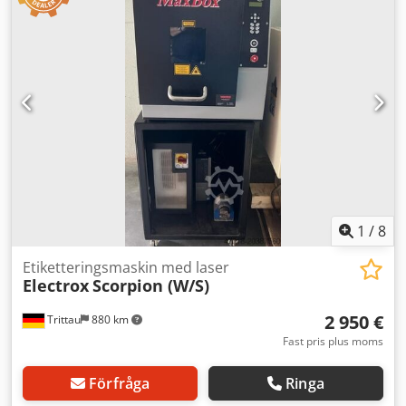
Nekr • Levereras med komplett uppsättning typsnitt och
symboler • Stabil konstruktion i gjutgods •
Precisionsstyrning med pantograf • Robust arbetsbord
med linjär styrning Begagnat skick, tekniskt felfritt. Lämplig
både för verkstad och för dekorativa eller reklamändamål.
1
/
8
Etiketteringsmaskin med laser
Electrox
Scorpion (W/S)
2 950 €
Trittau
880 km
Fast pris plus moms
Förfråga
Ringa