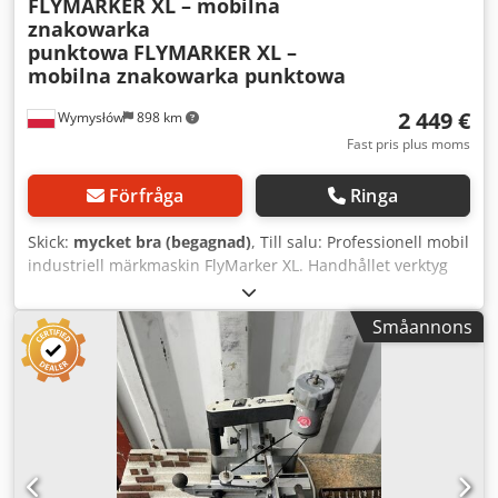
FLYMARKER XL – mobilna
znakowarka
punktowa
FLYMARKER XL –
mobilna znakowarka punktowa
2 449 €
Wymysłów
898 km
Fast pris plus moms
Förfråga
Ringa
Skick:
mycket bra (begagnad)
, Till salu: Professionell mobil
industriell märkmaskin FlyMarker XL. Handhållet verktyg
för permanent märkning av metalldelar med
punktmetoden dot peen. Modell FlyMarker XL
Småannons
Strömförsörjning 24 V DC Styrning via inbyggd skärm och
tangentbord Självständig drift utan behov av
datoranslutning Tillverkad i Tyskland Dsdpfx Asyhnu Dsi
Njkr Tekniskt skick bra, enheten startar och fungerar.
Skärm och tangentbord fungerar. Visuellt skick: begagnad,
normala spår av användning. Användningsområden
Märkning av serienummer Tekniska och