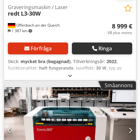
Graveringsmaskin / Laser
redt
L3-30W
8 999 €
Offenbach an der Queich
1 387 km
VB plus moms
Förfråga
Ringa
Skick:
mycket bra (begagnad)
, Tillverkningsår:
2022
,
Funktionalitet:
helt fungerande
, laseffekt:
30 W
, typ av
kylning:
luft
, total bredd:
404 mm
, total höjd:
590 mm
,
total längd:
556 mm
, totalvikt:
35 kg
, bordshöjd:
100 mm
,
Småannons
bordlängd:
350 mm
, bordbredd:
170 mm
, krävd bredd:
404 mm
, höjdkrav:
590 mm
, arbets höjd:
100 mm
,
platskrav längd:
556 mm
, arbetsbredd:
350 mm
,
Professionell lasergravyrmaskin Magic L3 30W – ett
utmärkt tillfälle! Vi säljer vår högkvalitativa Magic L3
lasergravyrmaskin med 30W fiberlaser. TEKNISKA DATA: •
Modell: Magic L3 30W (Red Technology) • Lasertyp: 30W
fiberlaser • Nypris: 15 490 EUR (se tillverkarens webbplats)