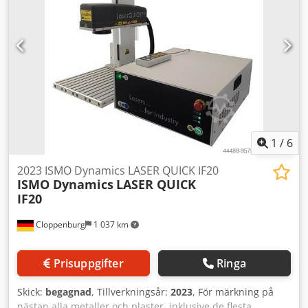
1
/
6
2023 ISMO Dynamics LASER QUICK IF20
ISMO Dynamics
LASER QUICK
IF20
Cloppenburg
1 037 km
Prisuppgifter
Ringa
Skick:
begagnad
, Tillverkningsår:
2023
, För märkning på
nästan alla metaller och plaster, inklusive de flesta