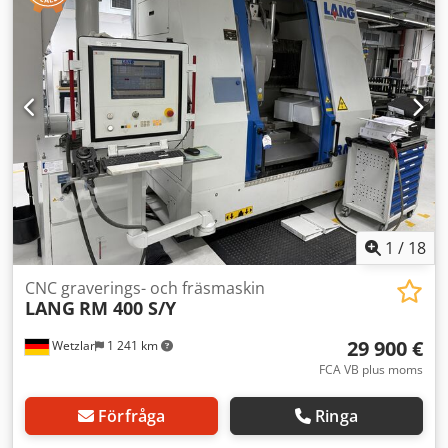
vakuumpump ventil för kylsprej Ingår: olika klämmhylsor
och fräsar – NYA
1
/
18
CNC graverings- och fräsmaskin
LANG
RM 400 S/Y
29 900 €
Wetzlar
1 241 km
FCA VB plus moms
Förfråga
Ringa