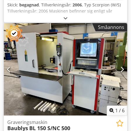
Skick:
begagnad
, Tillverkningsår:
2006
, Typ Scorpion (W/S)
Tillverkningsår: 2006 Maskinen befinner sig enligt vår
bedömning i gott begagnat skick och kan ses under ström
efter överenskommelse. Dkodpoxrg Dkefx Ai Nsr Tillbehör,
Småannons
avbildade verktyg och spännelement ingår endast i
leveransen om detta anges i tilläggsinformationen.
Ändringar och fel i tekniska data samt mellanförsäljning
förbehålles!
1
/
6
Graveringsmaskin
Baublys
BL 150 S/NC 500