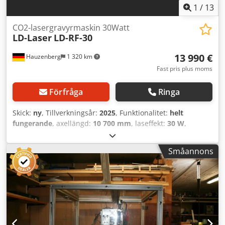
1
/
13
CO2-lasergravyrmaskin 30Watt
LD-Laser
LD-RF-30
13 990 €
Hauzenberg
1 320 km
Fast pris plus moms
Förfråga
Ringa
Skick:
ny
, Tillverkningsår:
2025
, Funktionalitet:
helt
fungerande
, axellängd:
10 700 mm
, laseffekt:
30 W
,
Lasergraveringsmaskin med 30 watt laserstyrka - Laser
källa: 30 watt CO2 metallrör Demonstrationsmaskin med
Småannons
minimala driftstimmar - Inkl. Windows 10 Pro 64-bit PC-
system - Inkl. 22" bildskärm - Allt färdiginstallerat och
justerat - Graveringsprogram på tyska - Mycket lätt att
använda - Starta och kör direkt - CO2-laserkälla med 30
watt för högkontrast och snabb märkning med extremt hög
upplösning - Djupgravyr möjlig - Wobble-funktion - För
gravyr på t.ex. trä, plast, anodiserade ytor m.m. - Kraftig