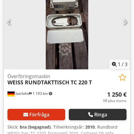
bearbetningsoperationer eller framåtriktade
bearbetningsoperationer på båda sidor. Cedpfxoznnpmj
Afdjha
1
/
3
Överföringsmaskin
WEISS RUNDTAKTTISCH
TC 220 T
1 250 €
Iserlohn
1 193 km
VB plus moms
Förfråga
Ringa
Skick:
bra (begagnad)
, Tillverkningsår:
2010
, Rundbord
WEISS Typ: TC 220T årsmodell 2010. Cedpexr Dh Hjfx