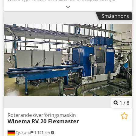
Afdsha
Småannons
1
/
8
Roterande överföringsmaskin
Winema
RV 20 Flexmaster
Tyskland
1 121 km