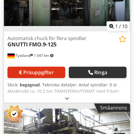
1
/
10
Automatisk chuck för flera spindlar
GNUTTI
FMO.9-125
Tyskland
1 047 km
Prisuppgifter
Ringa
Skick:
begagnad
, Tekniska detaljer: Antal spindlar: 9 st
Maskinvikt ca: 10,2 ton TRANSFERAUTOMAT med 9 borr-
och frässpindlar - höger: 2x borr- och frässpindel samt 1x
gängspindel med 9 steg - vänster: 2x borr- och frässpindel
Småannons
samt 1x gängspindel med 9 steg, samt radiellt 2x flexibla
borr- och frässpindlar och 1x flexibel gängspindel med 9
steg, i.D. Cedpfeu Idwnjx Afdeha