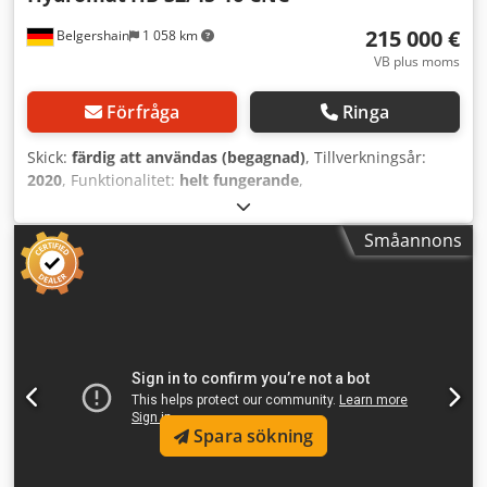
215 000 €
Belgershain
1 058 km
VB plus moms
Förfråga
Ringa
Skick:
färdig att användas (begagnad)
, Tillverkningsår:
2020
, Funktionalitet:
helt fungerande
,
maskin-/fordonsnummer:
HB32-305
, Hydromat HB32/16,
dubbelcykel, tillverkningsår 2020, plats: LOGA
Småannons
Präzisionsteile GmbH, Himmelreich 4-6, 78554 Aldingen.
Styrsystem Bosch MTX, HME-operatörsgränssnitt
Kylmedelsanläggning Knoll (olja), vakuumrotationsfilter,
lågtrycks- och högtryckspump för verktygsintern kylning
Maskinbord med 8x spännhylshållare och 8x tvåbackiga
spännchuckar 1x Stäubli-robot för överföring av
arbetsstycken från första till andra uppspänningen 1x
laddmagasin 4,2 m 1x kapenhet VE 40/80 8x
matningsenhet VE 36/100 eller VE 35/60 5x CNC 50/100
Spara sökning
svarvenhet Chodpfx Afjy Nkhdsdja 2x 3-axliga CNC-
fräsenhet Nordmann verktygsövervakning