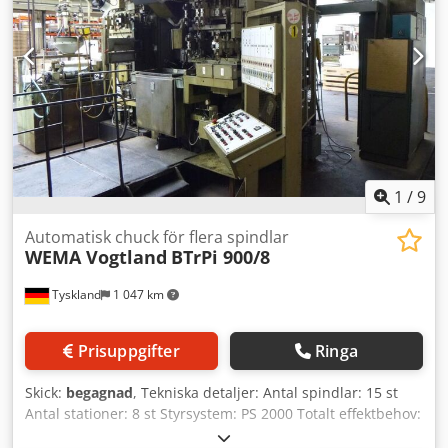
1
/
9
Automatisk chuck för flera spindlar
WEMA Vogtland
BTrPi 900/8
Tyskland
1 047 km
Prisuppgifter
Ringa
Skick:
begagnad
, Tekniska detaljer: Antal spindlar: 15 st
Antal stationer: 8 st Styrsystem: PS 2000 Totalt effektbehov:
83,0 kW Maskinvikt ca.: 17,0 t Platsbehov ca.: LxBxH: 5,0 x