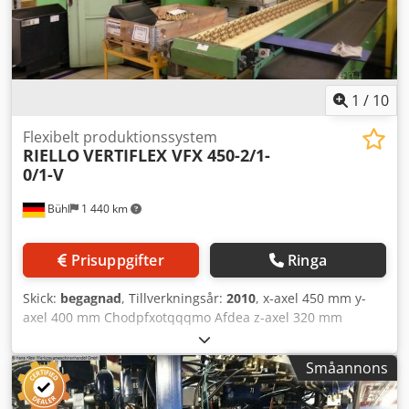
1
/
10
Flexibelt produktionssystem
RIELLO
VERTIFLEX VFX 450-2/1-
0/1-V
Bühl
1 440 km
Prisuppgifter
Ringa
Skick:
begagnad
, Tillverkningsår:
2010
, x-axel 450 mm y-
axel 400 mm Chodpfxotqqqmo Afdea z-axel 320 mm
Verktygshållare HSK 63 Spindelvarvtal 0 - 10 000 varv/min
Snabbgång 30 m/min Styrsystem GE FANUC Series 16 i
Småannons
Anläggning för bearbetning av armaturer, ventilhus,
kopplingar m.m. Består av: 1 st begagnad flexibel