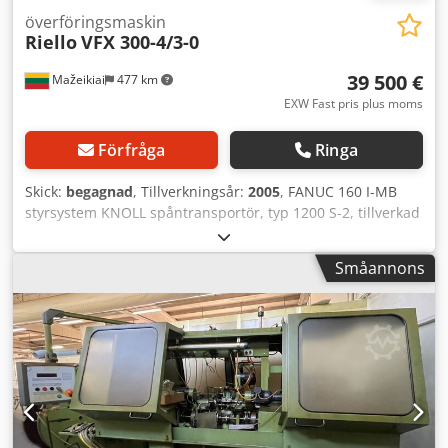
överföringsmaskin
Riello
VFX 300-4/3-0
39 500 €
Mažeikiai
477 km
EXW Fast pris plus moms
Förfråga
Ringa
Skick:
begagnad
, Tillverkningsår:
2005
, FANUC 160 I-MB
styrsystem KNOLL spåntransportör, typ 1200 S-2, tillverkad
2012 4 arbetsstationer Chsdpfx Aofxgiyefdoa
Småannons