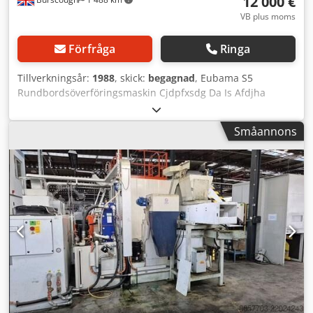
12 000 €
VB plus moms
Förfråga
Ringa
Tillverkningsår:
1988
, skick:
begagnad
, Eubama S5
Rundbordsöverföringsmaskin Cjdpfxsdg Da Is Afdjha
Serienummer 5531 Årsmodell 1988 I nyskick Ej använd på
15 år
Småannons