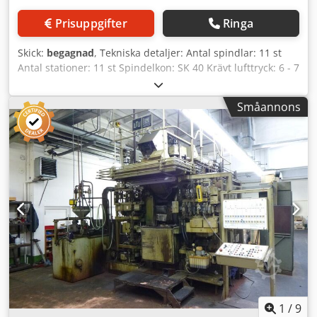
Prisuppgifter
Ringa
Skick:
begagnad
, Tekniska detaljer: Antal spindlar: 11 st
Antal stationer: 11 st Spindelkon: SK 40 Krävt lufttryck: 6 - 7
bar Cedpfx Afju Idw Iodjha Total effektbehov: 13 kW
Maskinvikt ca: 10,2 t Platsbehov ca: 4,0 x 4,0 x 3,4 m
Småannons
Maskinens mått: 3,4 x 3,45 x 2,9 m Styrskåpsmått: 2,1 x 0,4
x 1,9 m Gängskärnings- och borrmaskin med 11 borr- och
frässpindlar Tillbehör finns som tillval. Kontakta oss för
mer information! - Arbetsstyckestrumma Ø 1000 mm med
arbetsstyckeshållare med 8 spännstationer,
självcentrerande spännbackar 260 mm mellan backarna,
max 20 mm öppningsväg (olje-pneumatiskt system) - 11
arbetsstationer med SK 40 spindelupptag - Höger sida: 4x
borr-/frässpindel och vänster sida: 4x borr-/frässpindel
samt 3x radiella borr-/frässpindlar - Borrenhet: spindelslag
125 mm, matning 0 - 2 m/min, varvtal 164 - 1005 varv/min i
12 steg - Gängskärningsenheter: arbetsslag 125 mm,
höger-/vänstergång, varvtal 31,5 - 194 varv/min i 12 steg -
Motstående borrenheter, 8 st med SK 40 upptag -
1
/
9