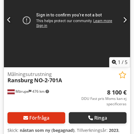
1
/
5
Målningsutrustning
Ransburg
NO-2-701A
8 100 €
Mārupe
476 km
DDU Fast pris Moms kan ej
specificeras
Förfråga
Ringa
Skick:
nästan som ny (begagnad)
, Tillverkningsår:
2023
,