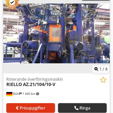
1
/
4
Roterande överföringsmaskin
RIELLO
AZ.21/104/10-V
Bühl
1 440 km
Prisuppgifter
Ringa