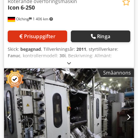
Roterande överföringsmaskin
Icon
6-250
OIching
1 406 km
Prisuppgifter
Ringa
Skick:
begagnad
, Tillverkningsår:
2011
, styrtillverkare:
Fanuc
, kontrollermodell:
30i
, Beskrivning: Allmänt:
Tillverkningsår: 2011 Styrsystem: Fanuc 30i Max.
bordbelastning: 100 kg Rörelseområde X/Y/Z: 300/300/370
Småannons
mm Installationsvikt: ca 33 000 kg Bearbetningsstation I
(X/Y/Z/B): Teknologi: 1 x vertikalspindel Varvtal: 8 000
varv/min Verktygshållare: HSK-A 63 Effekt: 31 kW
Vridmoment: 197 Nm Verktygsväxlare: 12 stationer B-axel:
0,001°, pneumatisk indexering, klämkraft
Verktygsdiameter/längd: 125/250 mm Bearbetningsstation
II (X/Y/Z/B): Teknologi: 1 x vertikalspindel + 1 x
horisontalspindel Varvtal: 8 000 varv/min Verktygshållare:
HSK-A 63 Effekt: 31 kW Vridmoment: 197 Nm
Verktygsväxlare: 12 stationer B-axel: 0,001°, pneumatisk