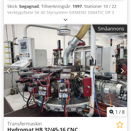
Skick:
begagnad
, Tillverkningsår:
1997
, Stationer 10 / 22
Verktygsfäste SK 40 Styrsystem SIEMENS SIMATIC OP 3
Totalt effektbehov ca 130 kW = Transfermaskin
Kamtrumma med 10 arbetsstycksstationer, 22
Småannons
bearbetningsenheter (Borrning 10 enheter, borrning och
gängning 5 enheter; borrning och försänkning 3 enheter;
borrning, försänkning och gängning 1 enhet, gängning 3
enheter), Verktygsfäste SK 40 på varje enhet, motoreffekt
för de enskilda enheterna Codpotqqlrsfx Afdoha mellan
4,5 och 5,5 kW, SIEMENS-styrsystem SIMATIC OP 3,
påmatningsrobot ABB Tillbehör: Spännhylsa (utan backar),
spånhanterare, kylvätskesystem
1
/
8
Transfermaskin
Hydromat
HB 32/45-16 CNC