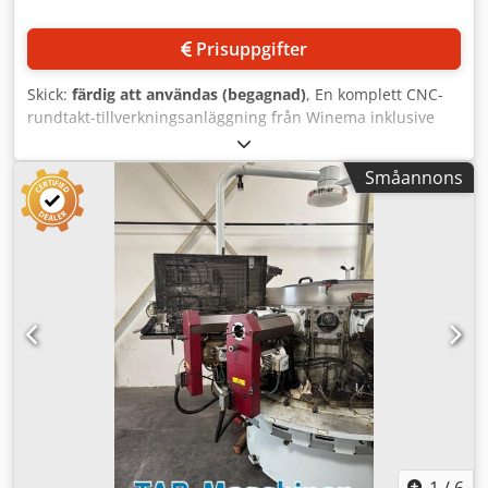
Prisuppgifter
Skick:
färdig att användas (begagnad)
, En komplett CNC-
rundtakt-tillverkningsanläggning från Winema inklusive
sammankoppling, kringutrustning och en tvättanläggning
finns tillgänglig. 1) Rundtaktbearbetningscenter Winema
Småannons
RV20 Flexmaster, stationer: 6, bearbetningspositioner: 12,
max. materialgenomföring: 42 mm, invändig gänga 1:
M16x1,5, invändig gänga 2: M20x1,5, borrning: 8,7 mm/15
mm/17 mm/18 mm, brotschning: 9 mm/15 mm/18 mm,
cykeltid: ca 7 sek, kapacitet: ca 500 delar/h, styrsystem:
Siemens Sinumerik 840D. 2) Stångladdningsmagasin
Winema, rörstöd: 800 mm, max. godstjocklek: 2 mm, max.
stånglängd: 3200 mm. 3) Kylmedelsreningssystem Knoll
Turbofilter, smutstankvolym: 500 l, rentankvolym: 150 l,
filterfinhet: 50 µm. 4) Kylanläggning Knoll, kyleffekt: 15 kW,
max. oljetemperatur: 30°C. 5)
Oljedimavskiljningsanläggning UAS, separationsgrad:
96%-98%. 6) Integrerad genomloppstvättanläggning med
automatisk detaljöverföring. 7) Hydraulikanläggning. 8)