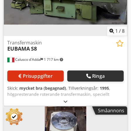
1
/
8
Transfermaskin
EUBAMA
S8
Calusco d'Adda
1 717 km
Prisuppgifter
Ringa
Skick:
mycket bra (begagnad)
, Tillverkningsår:
1995
,
högpresterande roterande transfermaskin, speciellt
utformad för massproduktion av medelstora och stora
detaljer. Tack vare korta produktionstider, hög precision
Småannons
och driftsäkerhet bidrar den till ökad effektivitet inom
maskinbearbetningsindustrin: upp till 15
bearbetningsoperationer, tvärgående