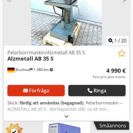
1
/
20
Pelarborrmaskin/Alzmetall AB 35 S
Alzmetall
AB 35 S
4 990 €
Bruchsal
1 386 km
Fast pris plus moms
Förfråga
Ringa
Skick:
färdig att användas (begagnad)
, Pelarborrmaskin –
ALZMETALL AB 35 S - Borrkapacitet stål, ca 45 mm -
Borrkapacitet gjutjärn, ca 48 mm - Spindelkon MK 4 -
Utskjutning, ca 350 mm - Borrslaglängd, ca 180 mm -
Småannons
Spindelvarvtal / 2 steg / 65–1450 varv/min (STEGLÖST) -