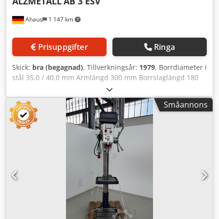
ALZMETALL
AB 3 ESV
Ahaus
1 147 km
Prisuppgifter
Ringa
Skick:
bra (begagnad)
, Tillverkningsår:
1979
, Borrdiameter i
stål 35,0 / 40,0 mm Armlängd 300 mm Borrslaglängd 180
mm Varvtal 110–1450 varv/min Bordsdiameter Ø 455 mm
Pelardiameter 155 mm Matningshastighet 0,1 / 0,2 / 0,3
Småannons
m/min Spindelkona MK 4 Motorstyrka 1,5 kW Vikt 450 kg
Mått L-B-H 800 x 650 x 1850 mm Utrustning: - robust
pelarborrmaskin (kilrem) - automatisk spindelmata -
steglös hastighetsreglering - justerbart borrdjupsstopp -
runt maskinbord med T-spår * höjdjusterbart med
handvev Chedpozl E Tkjfx Ad Sja * roterbart -
nödstoppsknapp fram - kylsystem med separat behållare -
bruksanvisning