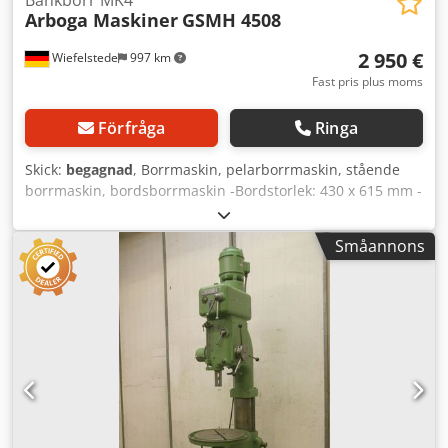
Bänkborr MK4
Arboga Maskiner
GSMH 4508
2 950 €
Wiefelstede
997 km
Fast pris plus moms
Förfråga
Ringa
Skick:
begagnad
, Borrmaskin, pelarborrmaskin, stående
borrmaskin, bordsborrmaskin -Bordstorlek: 430 x 615 mm -
Spindelupptagning: MK4 -Avstånd mellan spindel och
pelare: 365 mm -Varvtal: 63-800 varv/min -Spindelslag: 195
Småannons
mm -Växellåda Chododyb Htjpfx Ad Sja -Matning: 0,1-0,4
mm/varv -Vattenskyld -Mått: 730/1040/H2640 mm -Vikt:
1026 kg