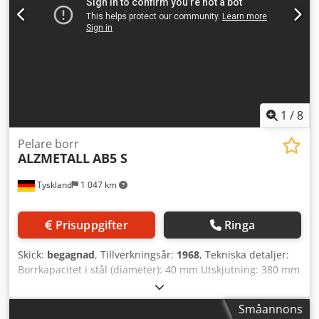
1
/
8
Pelare borr
ALZMETALL
AB5 S
Tyskland
1 047 km
Prisuppgifter
Ringa
Skick:
begagnad
, Tillverkningsår:
1968
, Tekniska detaljer:
Borrkapacitet i stål (diameter): 40 mm Utskjutning: 380 mm
Borrdjup: 240 mm Spindelinfästning MK: MK 5
Spindelvarvtal: ej angivet varv/min Matning: 0,1 / 0,14 / 0,2
Småannons
/ 0,28 / 0,4 (manuell + automatisk) mm/varv Spindel-till-