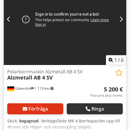
1
/
6
Pelarborrmaskin Alzmetall AB 4 SV
Alzmetall
AB 4 SV
5 200 €
Gütersloh
1 113 km
Fast pris plus moms
Förfråga
Ringa
Skick:
begagnad
, Verktygsfäste MK 4 Borrkapacitet upp till
40 mm stål Höger- och vänstergång Steglös