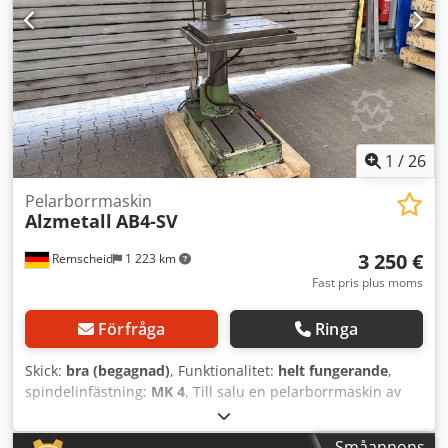
1
/
26
Pelarborrmaskin
Alzmetall
AB4-SV
3 250 €
Remscheid
1 223 km
Fast pris plus moms
Förfråga
Ringa
Skick:
bra (begagnad)
, Funktionalitet:
helt fungerande
,
spindelinfästning:
MK 4
, Till salu en pelarborrmaskin av
märket Alzmetall i gott, begagnat skick, som visas på
bilderna. Tekniska data: • Tillverkare: Alzmetall • Modell:
Småannons