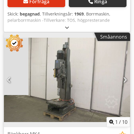
Förfråga
Ringa
Skick:
begagnad
, Tillverkningsår:
1969
, Borrmaskin,
pelarborrmaskin -Tillverkare: TOS, högpresterande
pelarborrmaskin typ 40 TF/C -Motor: MEZ 2,2 kW -Varvtal:
56 - 2240 varv/min Chedpehck U Isfx Ad Sja -Bordstorlek:
Småannons
400 x 315 mm, vandringsväg 600 mm -Spindelupptagning:
MK4 -Spindelslag: 165 mm -Utligg: 290 mm -Pelarens Ø:
140 mm -Mått: 1200/650/H1990 mm -Vikt: 602 kg
1
/
10