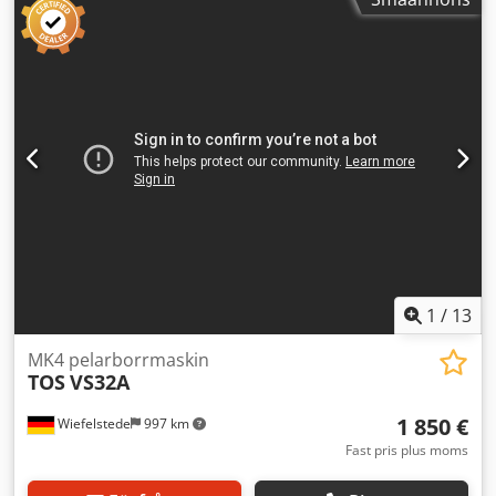
AB4-SV • Varvtal: ca 60–765 varv/min • Slaglängd: ca 180
mm • Matningshastigheter: 0,15 / 0,2 / 0,3 / 0,36 mm/varv •
Bordsstorlek: ca 600 x 450 mm • Utrustad med
kylvätskepump • Anslutning: 16A CEE-kontakt • Skick:
Begagnad, fullt funktionell Chedozqnuuspfx Ad Sja
Maskinen kan inspekteras och testas när som helst!
Fraktkostnad via transportföretag: ca 190 €. Internationella
köpare är välkomna! Du får en faktura med specificerad
moms. Inspektion/avhämtning är möjligt efter
överenskommelse i 42855 Remscheid. Försäljning från
platsen 42855 Remscheid, lastning ingår. Med reservation
för fel i tekniska data och mellanförsäljning.
1
/
13
MK4 pelarborrmaskin
TOS
VS32A
1 850 €
Wiefelstede
997 km
Fast pris plus moms