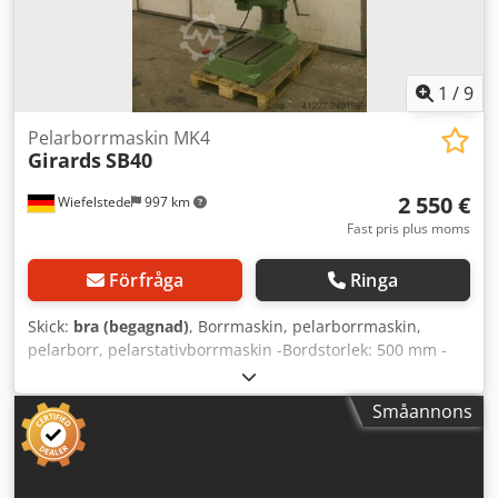
1
/
9
Pelarborrmaskin MK4
Girards
SB40
2 550 €
Wiefelstede
997 km
Fast pris plus moms
Förfråga
Ringa
Skick:
bra (begagnad)
, Borrmaskin, pelarborrmaskin,
pelarborr, pelarstativborrmaskin -Bordstorlek: 500 mm -
Spindelanslutning: MK4 -Utliggning: 400 mm -Varvtal: 38–
750 varv/min -Matning: 0,08–0,13 mm/varv -Pelare: Ø 220
Småannons
mm -Spindelslag: 235 mm -Växellåda: -Mått:
640/1020/H2730 mm Chedecpbwbopfx Ad Sja -Vikt: 965 kg