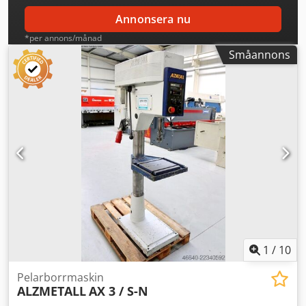
Annonsera nu
*per annons/månad
Småannons
1
/
10
Pelarborrmaskin
ALZMETALL
AX 3 / S-N