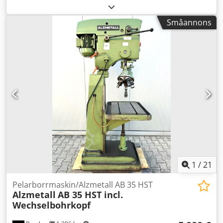
varvtalsreglering med display Automatisk matning
Chsdszh Ivyjpfx Ad Soa
Småannons
1
/
21
Pelarborrmaskin/Alzmetall AB 35 HST
Alzmetall
AB 35 HST incl.
Wechselbohrkopf