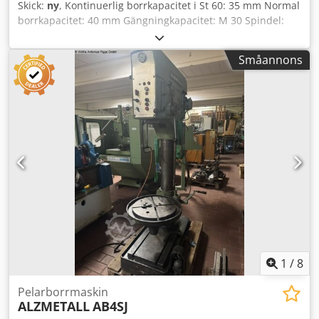
Skick:
ny
, Kontinuerlig borrkapacitet i St 60: 35 mm Normal
borrkapacitet: 40 mm Gängningkapacitet: M 30 Spindel:
MK 4 Steglös matning: 20 - 400 mm/min Programmerbart
borrdjup: 175 mm Utskjutning: 300 mm Avstånd
Småannons
spindel/bord: 70 till 830 mm Bordsyta: 550 x 400 mm
Pelardiameter: 120 mm Total höjd: 1.980 mm Vikt: 450 kg
Polomkopplingsbar motor: 1,5 / 3,0 kW Steglöst justerbara
spindelvarvtal område A: 120 - 2.500 varv/min Cjdpjb
Nbvgjfx Ad Sjha Steglöst justerbara spindelvarvtal område
B: 60 - 1.200 varv/min
1
/
8
Pelarborrmaskin
ALZMETALL
AB4SJ