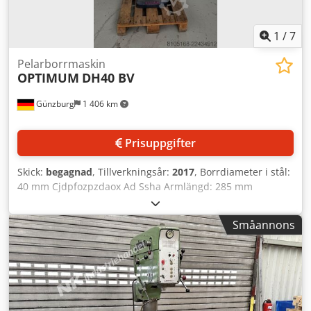
1
/
7
Pelarborrmaskin
OPTIMUM
DH40 BV
Günzburg
1 406 km
Prisuppgifter
Skick:
begagnad
, Tillverkningsår:
2017
, Borrdiameter i stål:
40 mm Cjdpfozpzdaox Ad Ssha Armlängd: 285 mm
Borrslag: 160 mm Spindelhastighet: 150–2 000 varv/min
Spindelkon: MK4 Pelardiameter: 115 mm Total effektbehov:
Småannons
1,5/2,2 kW Maskinvikt: ca 275 kg Utrymmesbehov: ca
1000x700x1900 mm