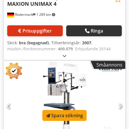
MAXION
UNIMAX 4
Rödermark
1 289 km
Prisuppgifter
Ringa
Skick:
bra (begagnad)
, Tillverkningsår:
2007
,
maskin-/fordonsnummer:
400.079
, Erbjudande 26144
Tekniska data: - Borrkapacitet i stål ST 60: 40 mm -
Borrkapacitet upp till: 45 mm - Gängskärningskapacitet
Småannons
upp till: M36 - Steglöst justerbara matarhastigheter -
Spindelupptagning: MK 4 - Programmerbart spindellyft
upp till: 175 mm - Steglösa spindelhastigheter: 30 – 2400
varv/min - Utligg: 300 mm - Bord med 2 T-spår: 600 x 500
mm - Höjdjusterbart bord via kuggräls med handvev - Min.
- max. avstånd bord – spindel: 70 – 830 mm - Drift: 400 V /
7,5 kW - Platsbehov ca.: B 600 x H 1980 x D 950 mm Cedpfx
Adszcn Ite Sjha - Vikt ca.: 500 kg
Spara sökning