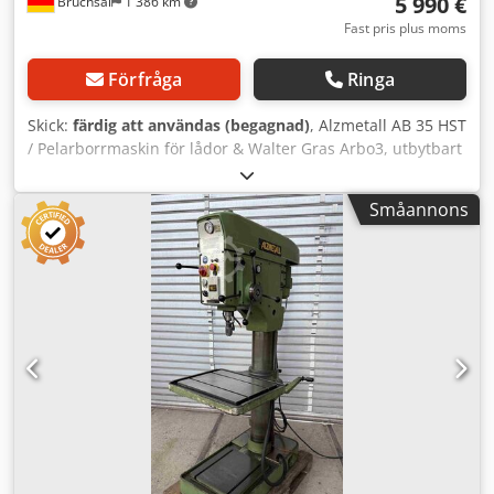
5 990 €
Bruchsal
1 386 km
Fast pris plus moms
Förfråga
Ringa
Skick:
färdig att användas (begagnad)
, Alzmetall AB 35 HST
/ Pelarborrmaskin för lådor & Walter Gras Arbo3, utbytbart
borrchuck -Borrdiameter / stål, ca 40 mm -Borrdiameter /
gjutjärn, ca 45 mm -Gängskärning, max. M25 -Spindelkon
Småannons
MK 4 -Spindelvandring 180 mm -Varvtalsområde
(STEGLÖST) 65–1750 varv/min -Omkopplingsbart
varvtalsområde 130–480 / 480–1750 varv/min -Automatisk
matning 0,1–0,2–0,3 mm/varv -Borrdjup justerbart via
djupmätare -Varvtalsmätare -Höger-/vänstergång -
Svängbart borrhuvud med verktyg -Höjdjusterbart
arbetsbord via handvev -Kylmedelsanordning -Nödstopp /
Avstängning -Arbetslampa Chodjzn Unvspfx Ad Sja Mått: L
x B x H 1 x 0,8 x 2,1 meter / Vikt ca 1200 kg Med reservation
för fel och ändringar