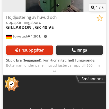
1
/
5
Höjdjustering av huvud och
uppspänningsbord
GILLARDON ,
GK 40 VE
Schwabach
1 296 km
Prisuppgifter
Ringa
Skick:
bra (begagnad)
, Funktionalitet:
helt fungerande
,
Bottenram under panel, huvud justerbar upp till 600 mm
Codpfx Aozixglod Seha Borrkapacitet 40 mm 2
varvtalsområden, steglös 60–1600 varv/min 3 matningar:
Småannons
0,1 / 0,16 / 0,25 mm/varv Fäste: MK 4 Utsprång ca. 330 mm
Spindellyft 220 mm Vikt uppskattad till 1 ton (Här som
exempel: 1-axligt bord med tvärrörelse 250 mm, spännyta
600 x 240 mm)