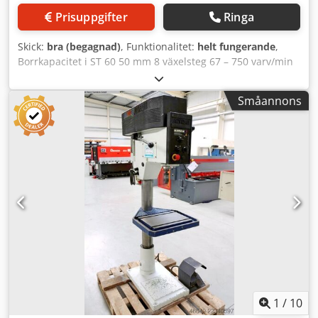
Prisuppgifter
Ringa
Skick:
bra (begagnad)
, Funktionalitet:
helt fungerande
,
Borrkapacitet i ST 60 50 mm 8 växelsteg 67 – 750 varv/min
Spindelmotor 2,5 / 3,3 kW 4 borrningsmatningar 0,1 / 0,2 /
0,3 / 0,40 mm/varv Utliggning ca. 355 mm Chedpozrzl Aefx
Småannons
Ad Soa Bordsyta 500 x 620 mm (mätt utan kant) Spindelns
slaglängd 250 mm Spindelkon MK 5
1
/
10