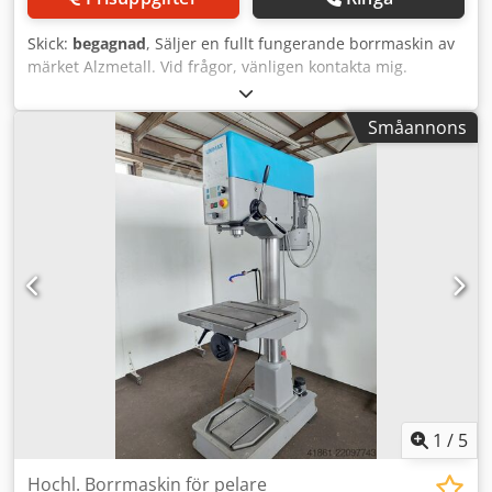
Skick:
begagnad
, Säljer en fullt fungerande borrmaskin av
märket Alzmetall. Vid frågor, vänligen kontakta mig.
Cjdezcg Rtopfx Ad Soha
Småannons
1
/
5
Hochl. Borrmaskin för pelare