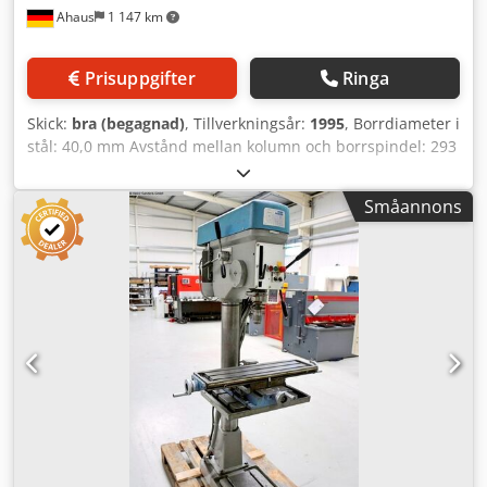
Ahaus
1 147 km
Prisuppgifter
Ringa
Skick:
bra (begagnad)
, Tillverkningsår:
1995
, Borrdiameter i
stål: 40,0 mm Avstånd mellan kolumn och borrspindel: 293
mm Borrvandring: 140 mm Morsekon: MK 3, kort spindel
Bord: 420 x 350 mm Varvtal: 160–2250 varv/min Codpfx
Småannons
Aozl E Uujd Seha Kolumndiameter: 115 mm Avstånd
mellan kolumn och borrspindel: 293 mm Avstånd mellan
spindel och bord, min: 117 mm, max: 701 mm T-spår: 2 x
14 x 224 Total effektbehov: 1,45 / 1,90 kW Vikt: 370 kg
Utrymmesbehov: ca 1200 x 800 x 1840 mm Aktuellt nypris:
~12 500 euro Specialpris på förfrågan Utrustning: - Robust
pelarborrmaskin (kilrem) - Steglös varvtalsreglering -
Varvtalsomkopplingsbar drivmotor - Höjdjusterbart
arbetsbord * med 2 T-spår - Höger-/vänstergång för
borrspindeln (omkopplare) - Huvudströmbrytare med
motorskyddsbrytare - Tryckknapp (med låsning) för
nödstopp - Bruksanvisning (PDF)