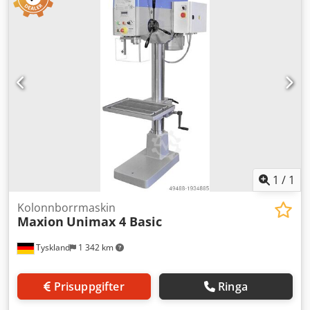
Automatiska matningar 0,1–0,2–0,3–0,4 mm/varv -
Borrdjupsstopp - Bordets yta för fastsättning, ca 600x460
mm - Bordets justeringsområde, ca 600 mm - Bordet
höjdjusterbart via vev - Pelarens diameter, ca 200 mm -
Motoreffekt, ca 3,5 kW - Kylmedelsanordning -
Arbetsbelysning Cjdpfx Aeznlf Eed Soha - Varvtalsmätare
Mått: L x B x H 1,1 x 0,7 x 2,1 meter / Vikt, ca 1200 kg Med
reservation för fel och slarv.
1
/
1
Kolonnborrmaskin
Maxion
Unimax 4 Basic
Tyskland
1 342 km
Prisuppgifter
Ringa