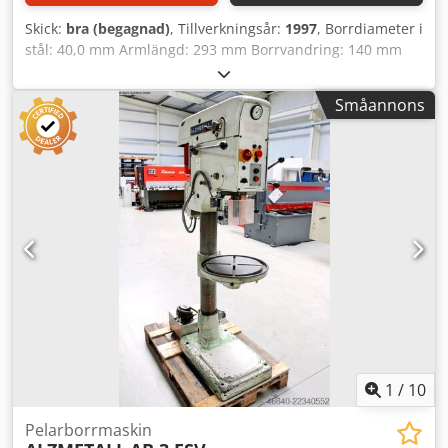
Skick:
bra (begagnad)
, Tillverkningsår:
1997
, Borrdiameter i
stål: 40,0 mm Armlängd: 293 mm Borrvandring: 140 mm
Morsekona: 3 MK Bord: 415 x 350 mm Varvtal: 160–2 250
varv/min Pelardiameter: 115 mm Codezl E T Repfx Ad Sjha
Småannons
Total effektbehov: 1,45 / 1,90 kW Vikt: 285 kg Mått (L x B x
H): 500 x 800 x 1920 mm Utrustning: - robust
pelarborrmaskin - steglös varvtalsreglering (kilenrem) -
motor med omkopplingsbar rotationsriktning - justerbart
borrdjup - maskinbord med 2 T-spår * höjdjusterbart med
handvev - tryckknapp (låsbar) för NÖDSTOPP - omkopplare
för höger- och vänstergång - bruksanvisning (PDF)
1
/
10
Pelarborrmaskin