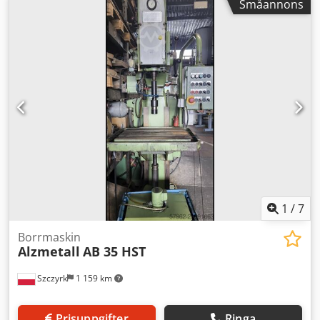
Småannons
1
/
7
Borrmaskin
Alzmetall
AB 35 HST
Szczyrk
1 159 km
Prisuppgifter
Ringa