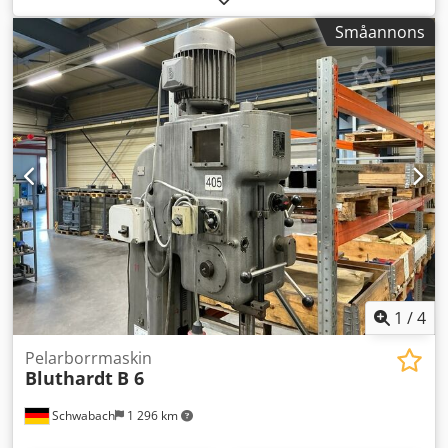
2 120 mm
, Utrustning:
dokumentation / manual
,
Småannons
Borrdiameter i ST 60: Ø40 mm Spindelmontering: MK-4
Cedezqugwspfx Ad Soha Borrdjup: 160 mm Bordets yta:
590 x 450 mm Minsta spindelhastighet: 700 varv/min
Maximal spindelhastighet: 1400 varv/min Längd: 1096 mm
Bredd: 637 mm Höjd: 2120 mm Vikt: 470 kg Om du har
några frågor om maskinen eller vill boka en tid för att
besöka oss, kontakta oss gärna per telefon eller e-post. Du
är välkommen att titta på våra andra annonser för att få en
fullständig överblick över vårt lager.
1
/
4
Pelarborrmaskin
Bluthardt
B 6
Schwabach
1 296 km