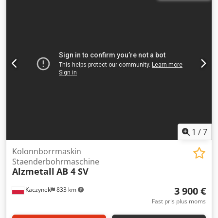
bord avstånd max: 200 - 800 mm Bordets
uppspänningsyta: 540 x 730 mm Bordet vridbart: 360 °
Bordjustering: 600 (manuell) mm Pelardiameter: Ø 220 mm
Uppspänningsyta, basplatta: B: 510 x L: 510 mm Total
effektförbrukning: 4,0 kW Maskinvikt ca: 1300 kg
Maskinmått ca LxBxH: 1,2 x 0,95 x 2,35 m Chsdpfxsvpfzye
Ad Sja Manövrering via styrpanel och/eller fotpedal
Gängskärning mekanisk Inkl. skruvstycke
1
/
7
Kolonnborrmaskin
Staenderbohrmaschine
Alzmetall
AB 4 SV
3 900 €
Kaczynek
833 km
Fast pris plus moms