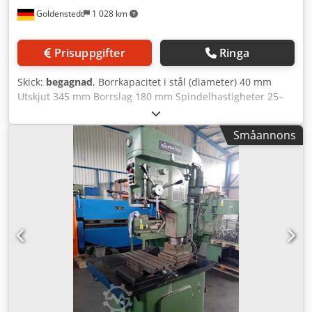
Goldenstedt
1 028 km
Prisuppgifter
Ringa
Skick:
begagnad
, Borrkapacitet i stål (diameter) 40 mm
Utskjut 345 mm Borrslag 180 mm Spindelhastigheter 25–
640 varv/min Pelardiameter 180 mm Bordstorlek Ø ca 560
mm Spännarea Ø 445 mm Chodpox Iwgqefx Ad Ssa
Småannons
Matningar 0,1; 0,2; 0,3 mm/varv Spindelupptagning MK 4
Maskinvikt ca 1 ton Mått ca 650 x 1000 x 2100 mm med
gängskärningsanordning Fotpedal med kylvätskeanordning
i foten Steglösa varvtal, 2 växellågssteg och 2
motorhastigheter