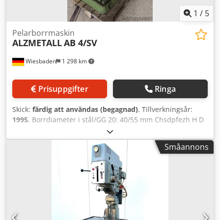
1
/
5
Pelarborrmaskin
ALZMETALL
AB 4/SV
Wiesbaden
1 298 km
Prisuppgifter
Ringa
Skick:
färdig att användas (begagnad)
, Tillverkningsår:
1995
, Borrdiameter i stål/GG 20: 40/55 mm Chsdpfezh H D
Nex Ad Sja Spindelupptagning: MK 4 Frammatning: 345
mm Bordstorlek: 450 x 600 mm Största avstånd mellan
Småannons
bord och borrspindel: 785 mm Spindelslag: 180 mm
Spindelhastigheter i 4 grupper via polomkopplingsbar
motor och växellåda samt steglöst justerbart: 160 - 1540
varv/min 4 automatiska matningar: 0,09; 0,12; 0,18 och
0,22 mm/varv Drivmotor: 380 V, 2,6/3,2 kW Vikt: 640 kg
Platsbehov: 700 x 1150 x 2000 mm