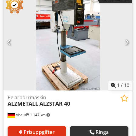
bordshöjden - kryssbord 730 x 210 mm ... med digital
display - bearbetad basplatta med T-spår - automatisk
spindelmatning - justerbart borrdjupsstopp - steglös
hastighetsjustering - motor med möjlighet till
rotationsriktningsändring - gängskärningsanordning -
snabbspänningsborrchuck med konisk borr -
bruksanvisning (PDF)
1
/
10
Pelarborrmaskin
ALZMETALL
ALZSTAR 40
Ahaus
1 147 km
Prisuppgifter
Ringa