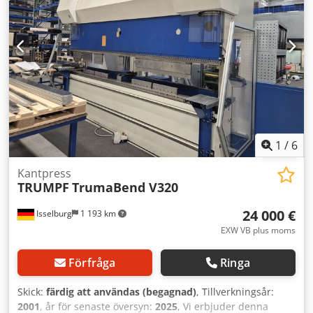
1
/
6
Kantpress
TRUMPF
TrumaBend V320
24 000 €
Isselburg
1 193 km
EXW VB plus moms
Förfråga
Ringa
Skick:
färdig att användas (begagnad)
, Tillverkningsår:
2001
, år för senaste översyn:
2025
, Vi erbjuder denna