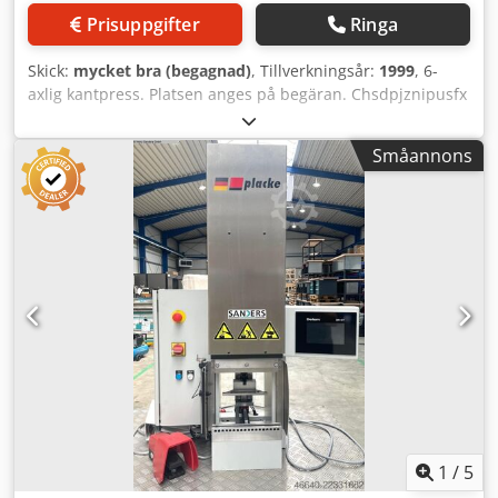
Prisuppgifter
Ringa
Skick:
mycket bra (begagnad)
, Tillverkningsår:
1999
, 6-
axlig kantpress. Platsen anges på begäran. Chsdpjznipusfx
Afqsa
Småannons
1
/
5