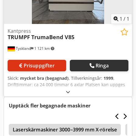
1
/
1
Kantpress
TRUMPF
TrumaBend V85
Tyskland
1 121 km
Prisuppgifter
Ringa
Skick:
mycket bra (begagnad)
, Tillverkningsår:
1999
,
Drifttimmar: ca 24 000 timmar 6 axlar Platsen kan uppges
på förfrågan. Codpfeznip Ijx Afqsha
Upptäck fler begagnade maskiner
Laserskärmaskiner 3000–3999 mm X-rörelse
Ka