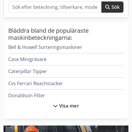
Sök
Bläddra bland de populäraste
maskinbeteckningarna:
Bell & Howell Sorteringsmaskiner
Case Minigrävare
Caterpillar Tipper
Cvs Ferrari Reachstacker
Donaldson Filter
Visa mer
Elin Transformator
Flux Pump
Haver & Boecker System För Fyllning Av Behållare