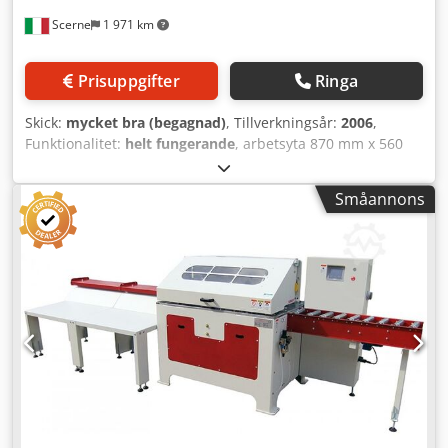
Scerne
1 971 km
Prisuppgifter
Ringa
Skick:
mycket bra (begagnad)
, Tillverkningsår:
2006
,
Funktionalitet:
helt fungerande
, arbetsyta 870 mm x 560
mm Spindeldiameter 35 mm maximalt verktygsdiameter
180 mm Dkedpfjznllrex Ab Esr spindelns överhäng från
Småannons
arbetsytan 155 mm matningsmekanism med 3 valsar
trefas