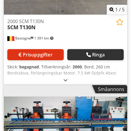
1
/
5
2000 SCM T130N
SCM
T130N
Bastogne
1 391 km
Prisuppgifter
Ringa
Skick:
begagnad
, Tillverkningsår:
2000
, Bord, 260 cm
Bordsskiva, förlängningsbar Motor, 7,5 kW Djdpfx Abezi
Ewws Eskr Digital positionering 5 hastigheter 380 V
Småannons