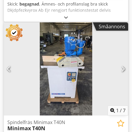
Skick:
begagnad
, Ämnes- och profilanslag bra skick
Dkjdpfezkvyrox Ab Ejr rengjort funktionstestat delvis
renoverat Tillverkare: Festo Typ: UP 65 Maskinnummer:
771226 Antal spindlar: 1 Spindeldiameter mm: 40
Småannons
Spännhöjd/bredd mm: 200 Arbetsbredd mm: 200
Profilhöjd mm: 65 Fräshöjd mm: 110 Verktygsdiameter mm:
250 Varvtal rpm: 4300 Bordsstorlek mm: 660x350 Lyftbord
pneumatiskt Profilanslag Ämnesfixering pneumatiskt Motor
kW: 7,5 Dammuppsamlingsanslutning mm: 100
Utrymmesbehov ca. L x B x H mm: 1300x700x1200 Total
anslutningseffekt: 7,5 Lagerplats 97447 Gerolzhofen, fritt
lastat, oemballerat Överlämnas i befintligt skick, som det
besiktigats utan garanti och några som helst utfästelser
1
/
7
Spindelfräs Minimax T40N
Minimax
T40N