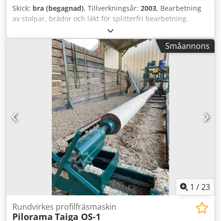
Skick:
bra (begagnad)
, Tillverkningsår:
2003
, Bearbetning
av stolpar, brädor och läkt för splitterfri bearbetning.
Dksdpfx Asgmt Erob Eor Med magasin som arbetar
självständigt. Två frässpindlar rör sig automatiskt från
Småannons
utsidan mot mitten för att undvika flisning.
1
/
23
Rundvirkes profilfräsmaskin
Pilorama
Taiga OS-1