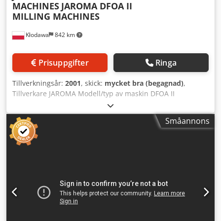
MACHINES
JAROMA DFOA II
MILLING MACHINES
Kłodawa
842 km
Prisuppgifter
Ringa
Tillverkningsår:
2001
, skick:
mycket bra (begagnad)
,
Tillverkare JAROMA Modell/typ av maskin DFOA II
Tillverkningsår 2001 Maskinkategori: Spindelfräsar med
nedre spindel Plats: Gorzów Wlkp. Leveransvillkor:
Småannons
Avhämtning Leveranskostnad: Betalas av kunden Driftstart:
Enligt överenskommelse Beskrivning/anmärkningar:
Kantfräs JAROMA DFOA finns i lager – Polsktillverkad –
Tillverkningsår 2001 – Ommålad: Nej Dedpfsh S Uhfsx Ab
Eokr DFOA-II fräsen är avsedd för fräsning av
överskjutande kantlist till tjockleken på rak- eller böjda
arbetsstycken. Den kantlistade sidan måste vara vinkelrät
mot ytan, men kan också bearbetas i en vinkel mellan 0–
45° eller med en rundad radie (R 15 till 20).