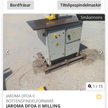
Bordfräsar
Tiltslipsspindelmaskin
Småannons
1
/
15
JAROMA DFOA II
BOTTENSPINDELFORMARE
JAROMA DFOA II MILLING