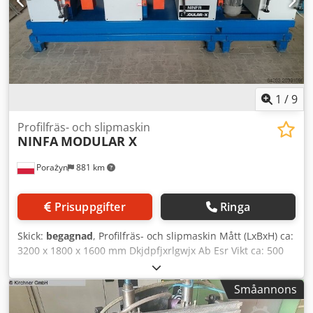
1
/
9
Profilfräs- och slipmaskin
NINFA
MODULAR X
Porażyn
881 km
Prisuppgifter
Ringa
Skick:
begagnad
, Profilfräs- och slipmaskin Mått (LxBxH) ca:
3200 x 1800 x 1600 mm Dkjdpfjxrlgwjx Ab Esr Vikt ca: 500
kg 3 spindlar, 1. frässpindel, 2-3. slip- och frässpindel,
Matningsband ca 100 mm brett, Total arbetslängd ca 3000
Småannons
mm, Utdragbart arbetsstycksunderlag.