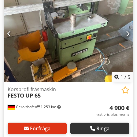
1
/
5
Korsprofilfräsmaskin
FESTO
UP 65
4 900 €
Gerolzhofen
1 253 km
Fast pris plus moms
Förfråga
Ringa