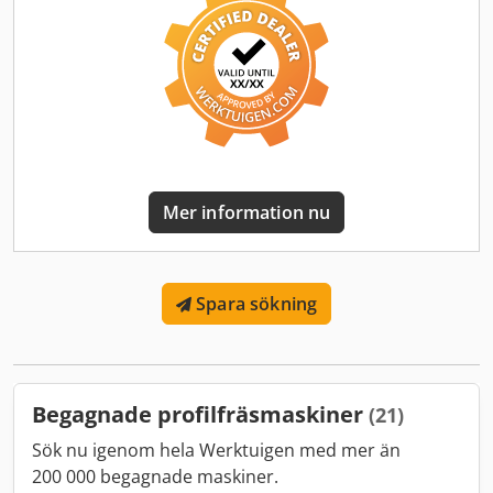
rundstocksbearbetningsmaskin, rundstocksprofilfräs,
blockhustimmerfräs, trästockfräs, rundstockprofilfräs,
rundstocksbearbetningsmaskin, blockhusmaskin,
rundstocksbearbetningsmaskin, palissadfräs.
Mer information nu
Spara sökning
Begagnade profilfräsmaskiner
(21)
Sök nu igenom hela Werktuigen med mer än
200 000 begagnade maskiner.