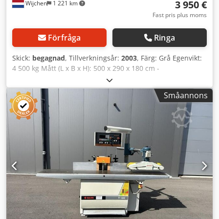
3 950 €
Wijchen
1 221 km
Fast pris plus moms
Förfråga
Ringa
Skick:
begagnad
, Tillverkningsår:
2003
, Färg: Grå Egenvikt:
4 500 kg Mått (L x B x H): 500 x 290 x 180 cm -
Tillverkningsår: 2003 - Dokumentation tillgänglig: Nej - CE-
certifikat finns: Nej - Serienummer: 6574 - Max.
Småannons
arbetsbredd [mm]: 2800 - Transportmått: 5000 mm x 2900
mm x 1800 mm (l x b x h) Dodpfxezi U T Is Ab Eskr -
Transportvikt [kg]: 4500 kg - Transportförpackningar [st]: 1
Finansiell information Moms: Det angivna priset är
exklusive moms. Moms/marginalbeskattning: Moms kan
dras av för företag. Leverans och inbyte är möjligt när som
helst för alla produkter inom industrisektorn. Yorick
Diebels