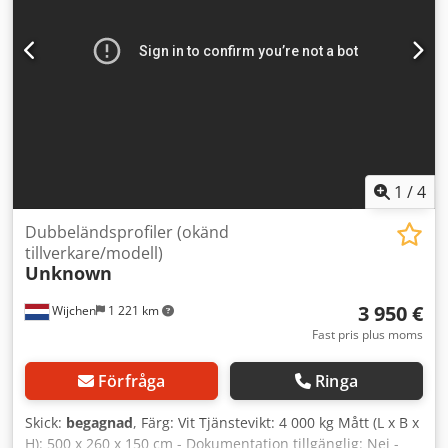
avdragsgill för företag. Leverans och inbyte är möjligt när
som helst för alla produkter inom industriområdet. Yorick
Diebels Dedpfszln Nzsx Ab Eokr
1
/
4
Dubbeländsprofiler (okänd
tillverkare/modell)
Unknown
3 950 €
Wijchen
1 221 km
Fast pris plus moms
Förfråga
Ringa
Skick:
begagnad
, Färg: Vit Tjänstevikt: 4 000 kg Mått (L x B x
H): 500 x 260 x 150 cm - Dokumentation tillgänglig: Nej -