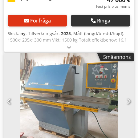
Fast pris plus moms
Förfråga
Ringa
Skick:
ny
, Tillverkningsår:
2025
, Mått (längd/bredd/höjd):
1500x1295x1300 mm Vikt: 1500 kg Totalt effektbehov: 16,1
kW Not- och fjäderprofileringsmaskin END MATCHER
PROFILER 400 - Snabbgående not- och
Småannons
fjäderprofileringsmaskin - Arbetsbredd: 40–400 mm -
Arbetsstyckets tjocklek: 10–35 mm - Minsta
arbetsstyckslängd: 270 mm - Maximal arbetsstyckslängd:
obegränsad - Max. arbetsstycksvikt: 15 kg - Max.
matningshastighet: 90 m/min - Matningshastighet steglöst
reglerbar via frekvensomriktare - Skärhastighet: 24 m/min -
Fräsmotor: 2 x 7,5 kW - Fräsvarvtal: 7500 v/min -
Matningsmotor: 0,75 kW - Matningsbordsmotor: 0,75 kW -
Styrspänning: 24 V - Spänning: 400 V / 50 Hz -
Totalanslutning: 16,1 kW - Pneumatiska klämmor uppifrån
och från sidan - Spindel Ø 40 mm - Max. verktygsdiameter:
160 mm - Inkl. vändskärsfräs utrustad med HM-vändskär
(V): 14*14*2 mm x 12 st. + 11,8*33,85 mm x 4 st. (H):