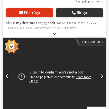
Fast pris plus moms
Förfråga
Ringa
Skick:
mycket bra (begagnad)
, KATALOGNUMMER 7227
TEKNISKA DATA - Arbetsbredd: 40–300 mm -
Materialtjocklek: 10–35 mm - Min. materiallängd: 270 mm
Dkedpfx Abszrvcco Esr - Max. materiallängd: obegränsad -
Småannons
Max. matningshastighet: 90 m/min - Matningshastighet
steglöst justerbar via frekvensomriktare från styrpanelen -
Kapningshastighet: 24 m/min - Fräsmotoreffekt: 2x4 kW -
Fräsvarvtal: 7500 varv/min - Matningsmotor: 0,75 kW -
Pneumatiska pressar uppifrån och från sidorna -
Spindeldiameter: 40 mm - Motoriserad
inmatningsrullbana, längd 1130 mm - Manuell/automatisk
styrning - PLC-styrenhet med pekskärm för enkel
användning - Pneumatikanslutning: 8 bar -
Spånsugsanslutning diameter: 150 mm - Mått (L/B/H):
2550x1200x1400 mm - Vikt: 1100 kg FÖRDELAR – Tillverkad i
Tyskland – Teknisk dokumentation DTR – Maskin för
profilfräsning, spont/fjäder – Komplett uppsättning med