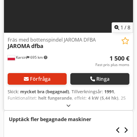
1
/
8
Fräs med bottenspindel JAROMA DFBA
JAROMA
dfba
1 500 €
Karsin
695 km
Fast pris plus moms
Förfråga
Ringa
Skick:
mycket bra (begagnad)
, Tillverkningsår:
1991
,
Funktionalitet:
helt fungerande
, effekt:
4 kW (5,44 hk)
, 25
mm spindel Utbytbart spindel Övre styrpanel 4 varvtal:
2800-4000-5000-8000 rpm Dkodpfxoqwgvde Ab Eor 4 kW
motor
Upptäck fler begagnade maskiner