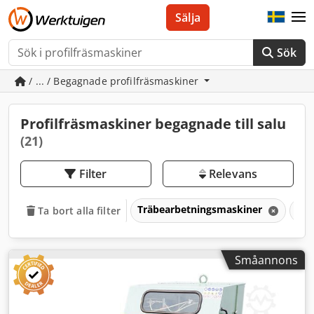
Sälja
Sök
/ ... / Begagnade profilfräsmaskiner
Profilfräsmaskiner begagnade till salu
(21)
Filter
Relevans
Träbearbetningsmaskiner
Frä
Ta bort alla filter
Småannons