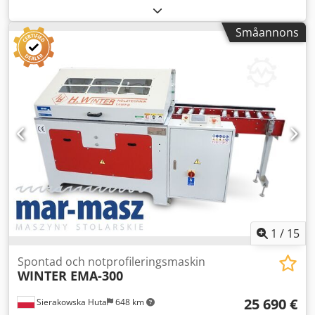
bearbetningshöjd: 160 mm - spindelns arbetslängd: 250
mm - spindeldiameter: 40 mm - max verktygsdiameter: 220
Småannons
mm - arbetsbord längd/bredd: 410x1000 mm - motor: 11
kW - 2 pneumatiska materialklämmor - suganslutningens
diameter: 160 mm - mått längd/bredd/höjd:
1070x1260x1400 mm - vikt: 650 kg Dksdpfxoztaq Ts Ab Eor
FÖRDELAR – tillverkad i Tyskland – extra sats fräsar + mall
ingår – ej omlackerad – begagnad fräsmaskin, mycket gott
skick Nettopris: 33.900 PLN Nettopris: 8.070 EUR beroende
på en kurs på 4,2 EUR (Priser kan ändras vid större
kursfluktuationer)
1
/
15
Spontad och notprofileringsmaskin
WINTER EMA-300
25 690 €
Sierakowska Huta
648 km