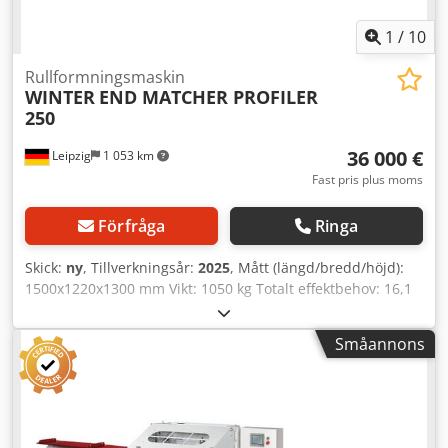
1
/
10
Rullformningsmaskin
WINTER
END MATCHER PROFILER
250
36 000 €
Leipzig
1 053 km
Fast pris plus moms
Förfråga
Ringa
Skick:
ny
, Tillverkningsår:
2025
, Mått (längd/bredd/höjd):
1500x1220x1300 mm Vikt: 1050 kg Totalt effektbehov: 16,1
kW Spontfräs-/profilmaskin END MATCHER PROFILER 250 -
Snabbgående spontfräs-/profilmaskin - Arbetsbredd: 40 -
Småannons
250 mm - Arbetsstyckestjocklek: 10 - 35 mm - Minsta
arbetsstyckeslängd: 270 mm - Maximal arbetsstyckeslängd:
obegränsad - Maximal matningshastighet: 90 m/min
Dkjdpfxovz Ef Ae Ab Esr - Matningshastighet steglöst
reglerbar via frekvensomformare - Skärhastighet: 24