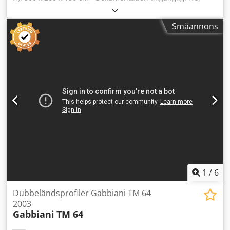
CE-certifikat finns: Nej - Max. arbetsbredd [mm]: 2700 -
Transportmått: 5000 mm x 2600 mm x 1500 mm (l x b x h) -
Småannons
Transportvikt [kg]: 4000 kg - Transportförpackningar [st]: 1
Finansiell information Moms: Det angivna priset är
exklusive moms. Moms/marginalbeskattning: Moms kan
dras av för företag. Dkodpfx Abozi U Ufj Eor Leverans och
inbyte är möjligt när som helst för alla produkter inom
industrisektorn. Yorick Diebels
1
/
6
Dubbeländsprofiler Gabbiani TM 64
2003
Gabbiani
TM 64