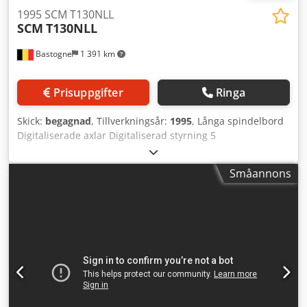
1995 SCM T130NLL
SCM
T130NLL
Bastogne
1 391 km
Prisuppgifter
Ringa
Skick:
begagnad
, Tillverkningsår:
1995
, Långa spindelbord
Digitaliserade axlar Digitaliserad styrning 5
rotationshastigheter Motor, 7,5 hk Dedjztk D Dspfx Ab Eokr
380 V Förlängningsbart bord, placerat framför Trädiameter
Småannons
50 mm Nya lager för spindel och motor Ny motorbroms
Träningsanordning med 4 rullar