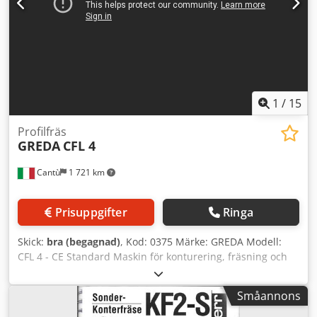
1
/
15
Profilfräs
GREDA
CFL 4
Cantù
1 721 km
Prisuppgifter
Ringa
Skick:
bra (begagnad)
, Kod: 0375 Märke: GREDA Modell:
CFL 4 - CE Standard Maskin för konturering, fräsning och
slipning för bearbetning på två motsatta sidor av ett
trästycke, såsom stolar, fåtöljer, soffor, gevärskolvar och
Småannons
liknande – CE-standard. Dksdpjy Iwvrefx Ab Esr Tekniska
data: - 2 fräsenheter - 2 fräs- och slipenheter - 4 motorer