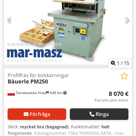
1
/
15
Profilfräs för kolskärningar
Bäuerle
PM250
8 070 €
Sierakowska Huta
648 km
Fast pris plus moms
Förfråga
Ringa
Skick:
mycket bra (begagnad)
, Funktionalitet:
helt
fungerande
, Katalognummer 7364 TEKNISKA DATA - max