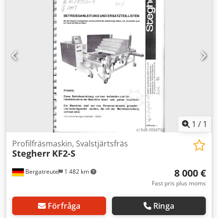
på 7,5 hk vardera - 4 varvväxlingar - Max
bearbetningslängd: 2500 mm - Max bearbetningshöjd: 180
mm - Min/max bearbetningsbredd: 20/320 mm -
Axeldiameter för fräsenhet: 35 mm - Max verktygsmått:
diameter 160 mm – höjd 180 mm - Vagndrift: 30 m/min -
Vagnens retur: 30 m/min - Automatisk bordavmattning
med stopp - Slipbandslängd: 2500 mm - Automatisk
positioner - 6 ställbara pressar - Total installerad effekt: 36
hk - Tryckluft: 6 bar - Yttermått: 6700 x 2200 x 1800 mm (H)
- Vikt: 3600 kg
1
/
1
Profilfräsmaskin, Svalstjärtsfräs
Stegherr
KF2-S
8 000 €
Bergatreute
1 482 km
Fast pris plus moms
Förfråga
Ringa