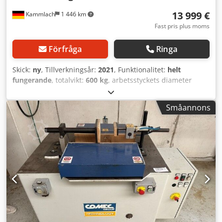
13 999 €
Kammlach
1 446 km
Fast pris plus moms
Förfråga
Ringa
Skick:
ny
, Tillverkningsår:
2021
, Funktionalitet:
helt
fungerande
, totalvikt:
600 kg
, arbetsstyckets diameter
(max):
40 mm
, Rundstocksprofilfräs | Blockhustimmerfräs
| Stockfräs Till salu: Rundstocksprofilfräs för bearbetning
Småannons
av timmerstockar. Maskinen – även känd som
rundstocksfräs eller stockfräs – möjliggör tillverkning av
rundstockskomponenter för timmerhus,
trädgårdskonstruktioner och kreativa träprojekt.
Beskrivning Dkodpfsyr E Ezjx Ab Esr Till försäljning står en
rundstocksprofilfräs för bearbetning av timmerstockar för
timmerhusbyggnation och avancerade träkonstruktioner.
Maskinen möjliggör exakt bearbetning av rundvirke i flera
samordnade arbetssteg. Detta skapar måttanpassade
komponenter för naturstamshus, blockhus eller
konstruktiva träbyggnadsprojekt. Bearbetningssteg