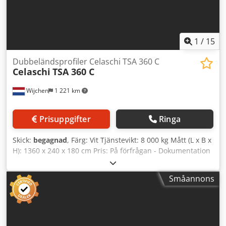
1
/
15
Dubbeländsprofiler Celaschi TSA 360 C
Celaschi
TSA 360 C
Wijchen
1 221 km
Prisuppgifter
Ringa
Skick:
begagnad
, Färg: Vit Tjänstevikt: 8 000 kg Mått (L x B x
H): 1360 x 240 x 180 cm Pris: På förfrågan - Dokumentation
tillgänglig: Nej - CE-certifikat finns: Nej - Serienummer:
3652 - Antal spindlar [st]: 10 - Minsta arbetsbredd [mm]:
Småannons
200 - Maximala arbetsbredd [mm]: 3500 - Transportmått:
13 600 mm x 2 400 mm x 1 800 mm (l x b x h) -
Transportvikt [kg]: 8 000 kg - Transportpaket [st]: 3
Finansiell information Moms: Det angivna priset är
exklusive moms. Moms/marginalbeskattning: Moms är