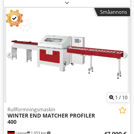
kW Spont- och fjäderprofilmaskin END MATCHER PROFILER
300 Dksdpfjvz Elpox Ab Eer - Högvarvig spont- och
Småannons
fjäderprofilmaskin - Arbetsbredd: 40 - 300 mm -
Arbetsstyckets tjocklek: 10 - 35 mm - Minsta
arbetsstyckeslängd: 270 mm - Maximal arbetsstyckeslängd:
obegränsad - Maximal matningshastighet: 90 m/min -
Matningshastighet steglöst justerbar via frekvensomriktare
- Skärhastighet: 24 m/min - Motorspindel (fräs): 2 x 7,5 kW -
Spindelhastighet (fräs): 7500 varv/min - Matningsmotor:
0,75 kW - Styrspänning: 24 V - Nätspänning: 400 V / 50 Hz -
Total anslutning: 16,1 kW - Pneumatiska klämanordningar
uppifrån och från sidan - Spindeldiameter: 40 mm -
Inkluderar vändskärverktyg - Manuell/automatisk styrning -
PLC-styrning med pekskärm för enkel användning -
Tryckluftsanslutning: 8 bar - Inkl. 3,5 m motoriserad
inmatningsrullbana - Inkl. 2,2 m utmatningsrullbana -
1
/
10
Dimensioner: L=1500, B=1295, H=1300 mm - Vikt: 1150 kg
Rullformningsmaskin
WINTER
END MATCHER PROFILER
400
47 000 €
Leipzig
1 053 km