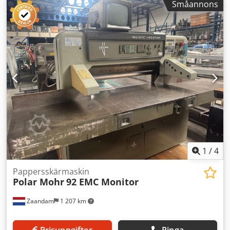
Småannons
1
/
4
Pappersskärmaskin
Polar Mohr
92 EMC Monitor
Zaandam
1 207 km
Prisuppgifter
Ringa