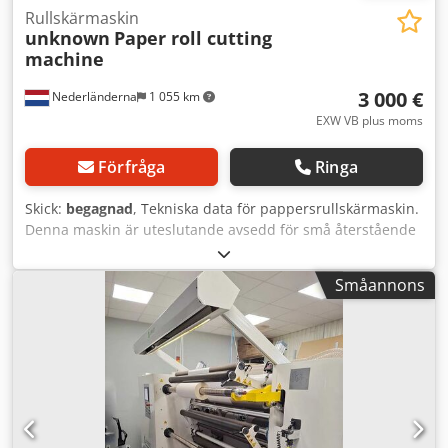
Rullskärmaskin
unknown
Paper roll cutting
machine
3 000 €
Nederländerna
1 055 km
EXW VB plus moms
Förfråga
Ringa
Skick:
begagnad
, Tekniska data för pappersrullskärmaskin.
Denna maskin är uteslutande avsedd för små återstående
rullar med en maximal diameter på 400 mm, för att
automatiskt avveckla dessa rester, skära papperet i remsor
Småannons
och därigenom underlätta pressningen till balar.
Dkedpfxou Tg Spe Al Rjr Tillverkare: Okänd Modell: Okänd
Tillverkningsår: Okänt Mått matarbord för rullmaterial:
Invändig bredd för rullupptagning: 2.195 mm Invändig
höjd för rullupptagning: 465 mm Transportmått matarbord
totalt: 2.650 x 1.300 x 2.150 mm (B x H x D) Mått rullskärare:
Invändig bredd för skärvals: 2.250 mm Transportmått
rullskärare totalt: 3.050 x 1.550 x 550 mm (B x H x D)