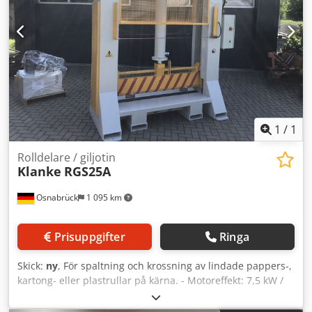
1
/
1
Rolldelare / giljotin
Klanke
RGS25A
Osnabrück
1 095 km
Prisuppgifter
Ringa
Skick:
ny
, För spaltning och krossning av lindade pappers-,
kartong- eller plast­rullar på kärna. - Motoreffekt: 7,5 kW /
32 ampere / 5-polig – 50 Hz, 3LNPE - Styrning: PLC-styrd,
med tvåhands säkerhetsmanövrering - Klippkraft: 30 ton -