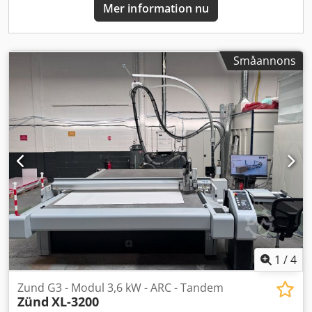
Mer information nu
Småannons
1
/
4
Zund G3 - Modul 3,6 kW - ARC - Tandem
Zünd
XL-3200