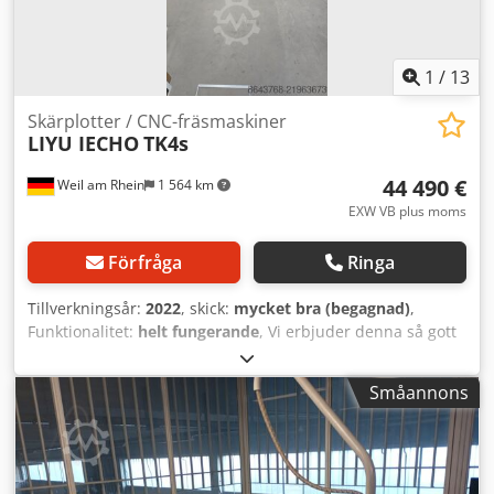
1
/
13
Skärplotter / CNC-fräsmaskiner
LIYU IECHO
TK4s
44 490 €
Weil am Rhein
1 564 km
EXW VB plus moms
Förfråga
Ringa
Tillverkningsår:
2022
, skick:
mycket bra (begagnad)
,
Funktionalitet:
helt fungerande
, Vi erbjuder denna så gott
som nya LIYU IECHO TK4s skärplotter / CNC-fräsmaskin,
årsmodell 2022, till försäljning. Tillverkare: LIYU IECHO
Småannons
Modell: TK4s Årsmodell: 2022 Skick: som ny Dkjdpfx Asy Tk
R Hol Rer Maskintyp: Skärplotter / CNC-fräsmaskin
PLATINUM Q-CUT 3532 planbordsskärmaskin med kamera
och fräsmotor 1,8 kW Inklusive mjukvara, bildskärm och
dator. Mycket lite använd och i toppskick. Arbetsområde på