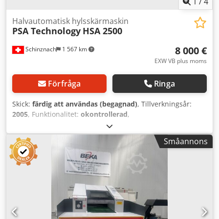
1
/
4
Halvautomatisk hylsskärmaskin
PSA Technology
HSA 2500
8 000 €
Schinznach
1 567 km
EXW VB plus moms
Förfråga
Ringa
Skick:
färdig att användas (begagnad)
, Tillverkningsår:
2005
, Funktionalitet:
okontrollerad
,
maskin-/fordonsnummer:
325
, totalvikt:
350 kg
, bränsletyp:
elektrisk
, färg:
vit
, PSA HSA2500, halvautomatisk maskin
Småannons
för att skära kartongrör Funktioner: Manuell påskjutning av
röret Automatisk spänning Automatisk inmatning Dksdsy
Nyb Topfx Al Ror Automatisk längdmätning Automatisk
skärprocess PLC-styrning med display Lagring av upp till
50 olika rörlängder och 3 styckantal Lämplig för:
Pappersrör Plaströr