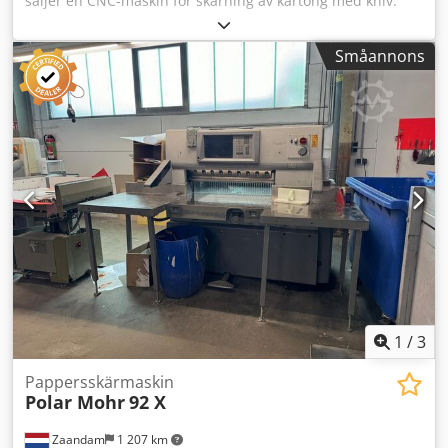
säljer en CNC-maskin för skärning av kartong med kniv.
Maskinen är i gott skick, nyligen översedd och omarbetad
för produktion. Kan säljas omedelbart. Dksdpfx Alsd I N Ete
Småannons
Rjr
1
/
3
Pappersskärmaskin
Polar Mohr
92 X
Zaandam
1 207 km