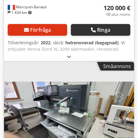
120 000 €
Marcq-en-Barœul
1 434 km
VB plus moms
Förfråga
Ringa
Tillverkningsår:
2022
, skick:
helrenoverad (begagnad)
, Vi
erbjuder denna Zünd XL-3200 skärmaskin, renoverad,
tillverkningsår 2022. Märke: Zünd Produkt: G3 Cutter Typ:
XL-3200 Serienummer: G30XL321524 Tillverkningsår: 2022
Småannons
Ursprungsland: Schweiz Spänning: 208/400 V AC 3~ Ström:
max. 32 A Frekvens: 50–60 Hz Dodpjzd Sipjfx Al Rekr Tillval:
- 3,6 kWh modul - ARC - Tandem - UCT - Kiss-cut Om du
har frågor eller behöver mer information, tveka inte att
kontakta oss via meddelande eller telefon.