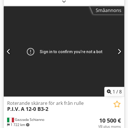
M16155
, Plotter/skärmaskin för tillverkning av
uppgifter lämnas utan förbindelse. Med reservation för
förpackningslösningar, komplett med server och CAD-
Småannons
ändringar, fel och misstag. Vid frågor eller om du behöver
programvara (ARTIOSCAD). Dodpszkbadsfx Al Rokr
mer information, skriv gärna ett meddelande eller ring oss.
Arbetsområde: 1300 x 1600 mm.
1
/
8
Roterande skärare för ark från rulle
P.I.V.
A 12-0 B3-2
10 500 €
Gazzada Schianno
1 722 km
VB plus moms