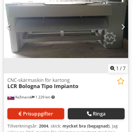
mekanisk hastighet: 500 m/min, max banbelastning: 153 N,
knivpositioneringsnoggrannhet: +/-0,3 mm, tryckvalsbredd:
1600 mm, max produktvikt: 150 g/m², max produktjocklek:
220 µm, drifttimmar: ca 9850 h. Dokumentation tillgänglig.
En inspektion på plats är möjlig. Djdpfezhnupox Al Rskr
1
/
7
CNC-skärmaskin för kartong
LCR Bologna
Tipo Impianto
Kežmarok
1 229 km
Prisuppgifter
Ringa
Tillverkningsår:
2004
, skick:
mycket bra (begagnad)
, Jag