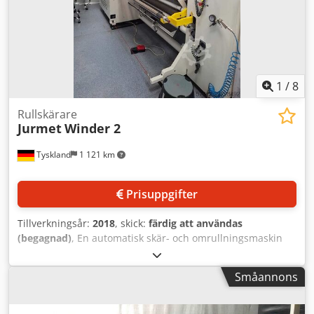
Anmärkningar: Inga ytterligare data eller dokumentationer
finns tillgängliga. Besiktning kan ordnas efter
överenskommelse. Vi tar inget ansvar för tekniska
uppgifter eller eventuella felaktigheter.
1
/
8
Rullskärare
Jurmet
Winder 2
Tyskland
1 121 km
Prisuppgifter
Tillverkningsår:
2018
, skick:
färdig att användas
(begagnad)
, En automatisk skär- och omrullningsmaskin
(slitter-rewinder) från Jurmet finns tillgänglig. Total
körsträcka: ca 8900 km, max arbetsbredd: 1600 mm, min
Småannons
moderrullbredd: 300 mm, max moderrulldiameter: 1000
mm, moderrullens kärninnerdiameter: 76 mm/152 mm,
färdigrullens kärninnerdiameter: 25,4 mm/76 mm, max