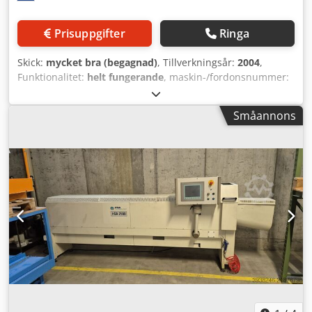
Prisuppgifter
Ringa
Skick:
mycket bra (begagnad)
, Tillverkningsår:
2004
,
Funktionalitet:
helt fungerande
, maskin-/fordonsnummer:
7411231
, Storlek 92 cm, program, reservkniv, stora
sidobord Maskinnummer: 7411231 Djdpfx Alownqwce Rskr
Småannons