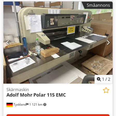
sjöcontainer, på vår bekostnad.
Småannons
1
/
2
Skärmaskin
Adolf Mohr
Polar 115 EMC
Tyskland
1 121 km