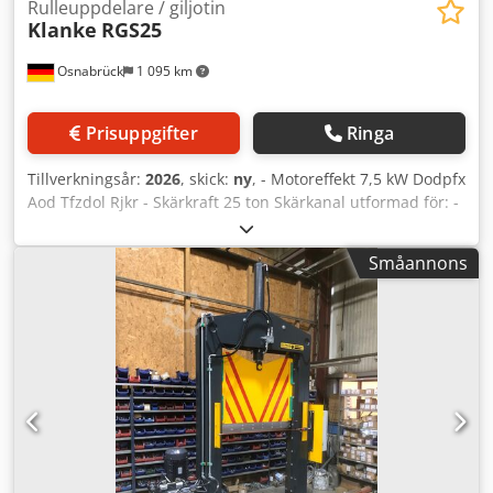
Rulleuppdelare / giljotin
Klanke
RGS25
Osnabrück
1 095 km
Prisuppgifter
Ringa
Tillverkningsår:
2026
, skick:
ny
, - Motoreffekt 7,5 kW Dodpfx
Aod Tfzdol Rjkr - Skärkraft 25 ton Skärkanal utformad för: -
max. rullängd 1500 mm - max. rulldiameter 800 mm -
Maskinvikt ca 3000 kg - Tankvolym ca 110 liter -
Småannons
Handskyddsgaller vid kontrollpanelen och på motsatta
sidan - Klyvbord i rakt utförande - Dokumentation 2x tyska
(1x textform, 1x CD) - Färg RAL 5012 – ljusblå
Skyddsgaller/knivbalk RAL 1028 melon-gul Maskin på lager
– omedelbart tillgänglig Pris och mer information på
förfrågan