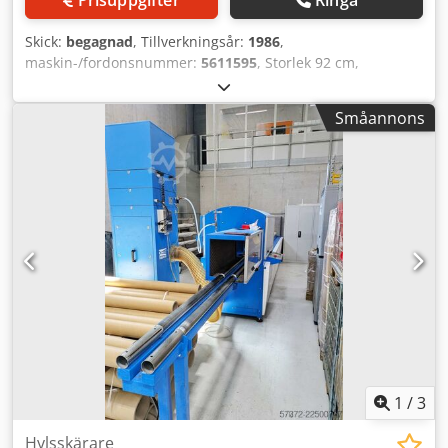
Skick:
begagnad
, Tillverkningsår:
1986
,
maskin-/fordonsnummer:
5611595
, Storlek 92 cm,
bildskärm. Dkodpfx Aleztaq Hs Rsr
Småannons
1
/
3
Hylsskärare