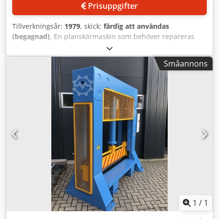
Prisuppgifter
Tillverkningsår:
1979
, skick:
färdig att användas
(begagnad)
, En planskärmaskin som behöver repareras
erbjuds. Skärbredd: 1150 mm, inmatningsdjup: 1150 mm,
max. stapelhöjd: 165 mm, max. skärhöjd: 165 mm,
Småannons
bordshöjd: ca 900 mm, max. hastighet för bakre anslag: ca
300 mm/s, positioneringsnoggrannhet för bakre anslag:
0,01 mm. Minsta skärbredd utan falsplatta: ca 25 mm,
minsta skärbredd med falsplatta: ca 90 mm,
presskraftområde: ca 150 daN–4500 daN,
säkerhetspresskraft: 30 daN, max. antal knivslag: ca 45
slag/min. Maskinens mått X/Y/Z: ca 2600 mm/2500
mm/1650 mm, vikt: ca 3200 kg. Mätenheten är defekt.
Besiktning är möjlig efter överenskommelse. Dkjdpfx
Aezklfkjl Ror
1
/
1