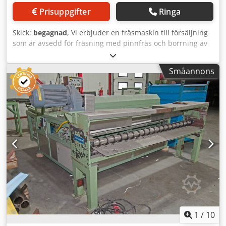
Prisuppgifter
Ringa
Skick:
begagnad
, Vi erbjuder en fräsmaskin till försäljning
som är avsedd för fräsning med pinnfräs och borrning av
träbaserade material (MDF, spånskiva, OSB).
Arbetsbordsområde: Y=4000 mm X=2100 mm.
Småannons
Dedpezfirdsfx Al Rekr
1
/
10