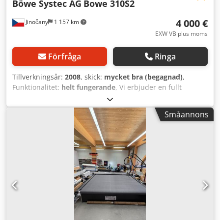
Böwe Systec AG
Bowe 310S2
4 000 €
Jinočany
1 157 km
EXW VB plus moms
Förfråga
Ringa
Tillverkningsår:
2008
, skick:
mycket bra (begagnad)
,
Funktionalitet:
helt fungerande
, Vi erbjuder en fullt
fungerande skärare Bowe 310S2 i mycket gott skick.
Tillverkare: Böwe Systec GmbH Modell: Bowe 310S2
Småannons
Tillverkningsår: 2008 Dkedszdkh Rjpfx Al Ror Skick: mycket
gott Pris: EUR 4 000,- inkl. moms • Läsning: Streckkod och
OMR • Skick: fullt fungerande, testad vid full hastighet 3
m/s Om du har några frågor eller behöver ytterligare
information, tveka inte att kontakta oss.