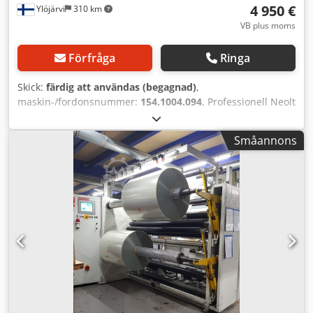
4 950 €
Ylöjärvi
310 km
VB plus moms
Förfråga
Ringa
Skick:
färdig att användas (begagnad)
,
maskin-/fordonsnummer:
154.1004.094
, Professionell Neolt
Electro Foam Trim Plus 310 horisontell skärmaskin för
skumskivor, PVC, kartong och liknande material. Detta är
Småannons
en högkvalitativ italiensk industriskärare med en maximal
arbetsbredd på 310 cm, lämplig för skyltproduktion,
tryckeri och tillverkningsmiljöer. Dkedpfxoywpcps Al Rer
Huvudegenskaper: • Tillverkare: Neolt (Italien) • Modell:
Electro Foam Trim Plus 310 • Arbetsbredd: 310 cm •
Elektriskt skärsystem • Hög precision vid kapning • Lämplig
för skumskivor, PVC, kartong och liknande material • Flera
bladhållare: 5 mm, 10 mm, 20 mm och 30 mm • Reservblad
medföljer • Original manual • Elektriska reservdelar
(kretskort m.m.) • Ytterligare tillbehör och komponenter
Skick: Maskinen är i gott skick och fullt fungerande.
Skärnoggrannheten är mycket bra. Huvudenheten är ren