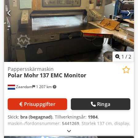
1
/
2
Pappersskärmaskin
Polar Mohr
137 EMC Monitor
Zaandam
1 207 km
Prisuppgifter
Ringa
Skick:
bra (begagnad)
, Tillverkningsår:
1984
,
maskin-/fordonsnummer:
5441269
, Storlek 137 cm, display,
integrerad hydraulisk lyftanordning, inget sidobord.
Dodjztcwvopfx Al Rskr