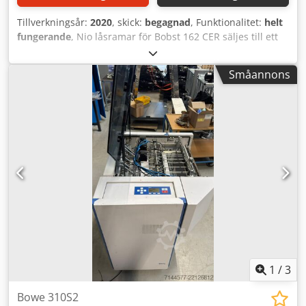
Tillverkningsår:
2020
, skick:
begagnad
, Funktionalitet:
helt
fungerande
, Nio låsramar för Bobst 162 CER säljes till ett
förmånligt pris. Dsdpfjy U Itujx Al Rokr
Småannons
1
/
3
Bowe 310S2