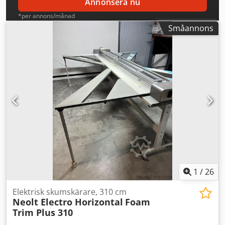
Annonsera nu
*per annons/månad
Småannons
1
/
26
Elektrisk skumskärare, 310 cm
Neolt Electro Horizontal
Foam
Trim Plus 310