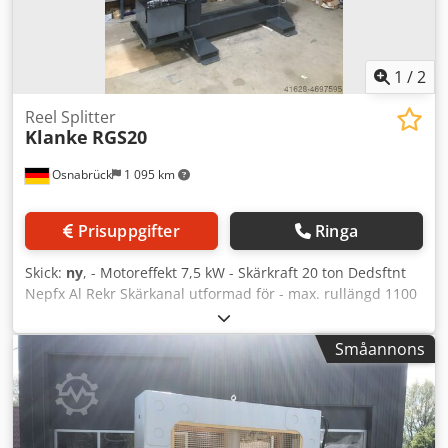
1
/
2
Reel Splitter
Klanke
RGS20
Osnabrück
1 095 km
Prisuppgifter
Ringa
Skick:
ny
, - Motoreffekt 7,5 kW - Skärkraft 20 ton Dedsftnt
Nepfx Al Rekr Skärkanal utformad för - max. rullängd 1100
mm - max. rulldiameter 900 mm - Maskinvikt ca. 2500 kg -
Tankvolym ca. 100 liter - Skyddsgaller vid styrpanelen och
Småannons
på motsatt sida - Färg på maskinkroppen enligt önskemål
(RAL) Skyddsgaller/knivbalk RAL 1028 melon-gul
Beställningsvara Pris och ytterligare information på
begäran