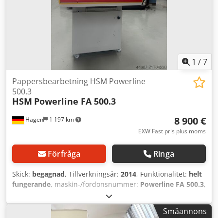
1
/
7
Pappersbearbetning HSM Powerline
500.3
HSM
Powerline FA 500.3
8 900 €
Hagen
1 197 km
EXW Fast pris plus moms
Förfråga
Ringa
Skick:
begagnad
, Tillverkningsår:
2014
, Funktionalitet:
helt
fungerande
, maskin-/fordonsnummer:
Powerline FA 500.3
,
HSM Powerline 500.3 Toppmodellen bland HSM Powerline
högkapacitet dokumentförstörare. Denna kraftfulla maskin
Småannons
är perfekt för förstöring av stora volymer i arkiv eller