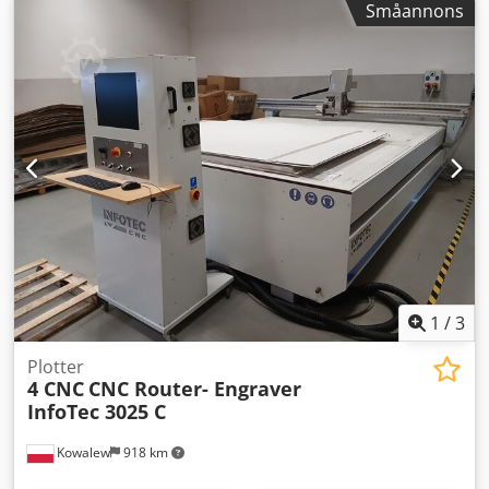
Småannons
Klipphastighet: 17,3 mm/sek Dsdpsf S Ir Uefx Al Rekr
Klippkanal anpassad för: - Max. rullängd: 1500 mm - Max.
rull­diameter: 1200 mm - Maskinvikt: ca 3000 kg - Färg:
RAL5012 – ljusblå Ytterligare information och pris på
förfrågan Beställningsvara
1
/
3
Plotter
4 CNC
CNC Router- Engraver
InfoTec 3025 C
Kowalew
918 km