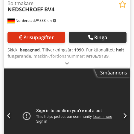
Boltmakare
NEDSCHROEF
BV4
Norderstedt
883 km
Prisuppgifter
Ringa
Skick:
begagnad
, Tillverkningsår:
1990
, Funktionalitet:
helt
fungerande
, maskin-/fordonsnummer:
M10E/9139
,
Erbjudandenummer: M10E/9139 Maskintyp: Bultmaskin
Info: slutet kniv Fabrikat: NEDSCHROEF Dcedpfx Asy Dc
Småannons
Huonkek Typ: BV4 Tillverkningsår: 1990 Diameterområde:
15 mm Antal matriser: 4 Antal steg: 7 Axellängd under
huvud: 125 mm Klippstyckets längd: 150 mm Kapacitet -
styck/min: 180 Max. gänglängd: 75 mm Bultdiameter: M12
Max. nyckelvidd: 22 mm Plats: I Europa