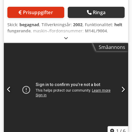
Prisuppgifter
Ringa
Skick:
begagnad
, Tillverkningsår:
2002
, Funktionalitet:
helt
fungerande
, maskin-/fordonsnummer:
M14L/9004
,
Erbjudandenummer: M14L/9004 Maskintyp: Gängvals med
plana backar Info: Vibrationsmatare Fabrikat: HILGELAND
Småannons
Typ: FN10/12-80 Tillverkningsår: 2002/2024
Diameterområde: 6–12 mm Skaftlängd under huvud: 180
mm Max. gänglängd: 80 mm Kapacitet – st/min: 100–330
Plats: På vårt lager Djdpfswi T U Tex Anksck
1
/
6