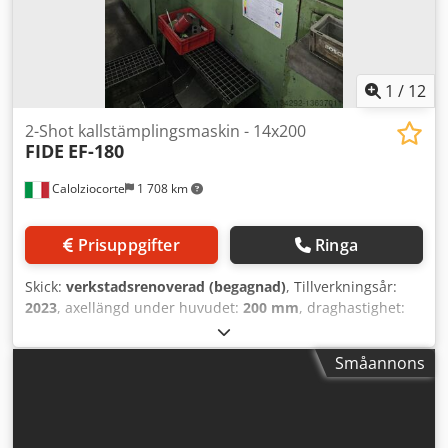
1
/
12
2-Shot kallstämplingsmaskin - 14x200
FIDE
EF-180
Calolziocorte
1 708 km
Prisuppgifter
Ringa
Skick:
verkstadsrenoverad (begagnad)
, Tillverkningsår:
2023
, axellängd under huvudet:
200 mm
, draghastighet:
75 mm/s
, skivdiameter:
14 mm
, Tvåslags kallhuvudmaskin.
Dcedpfxsqagpxj Ankek FIDE EF-180 för produktion av långa
Småannons
skruvar Kapacitet: Diameter 14x200 mm. Slag per minut:
75 Totalrenoverad av HBR srl