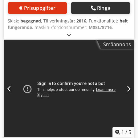
Prisuppgifter
Ringa
Skick:
begagnad
, Tillverkningsår:
2016
, Funktionalitet:
helt
fungerande
, maskin-/fordonsnummer:
M08L/8716
,
Offertnummer: M08L/8716 Maskintyp: 7 matriser - 7 slag
varmformningsmaskin Info: slutet kniv Fabrikat: NATIONAL
Småannons
FORMAX PLUS Typ: FXP57S WF Tillverkningsår: 2016 Djdowi
Sulopfx Ankeck Diameterområde: 8,5-22 mm Antal
matriser: 7 Antal steg: 8 Snittlängd: 4-67 mm Skaftlängd
under huvud: 4-75 mm Kapacitet - styck/min: 175
Presskraft: 200(126) t Max. yttre diameter på rund del: 42
mm Slaglängd: 150 mm Plats: Hos oss på lager
1
/
5