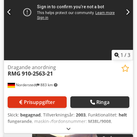
1
/
3
Dragande anordning
RMG
910-2563-21
Norderstedt
883 km
Prisuppgifter
Ringa
Skick:
begagnad
, Tillverkningsår:
2003
, Funktionalitet:
helt
fungerande
, maskin-/fordonsnummer:
M38L/9008
,
Offertnummer: M38L/9008 Maskintyp: Draganordning
Tillverkare: RMG Typ: 910-2563-21 Dodpfxowxdk Do Anksck