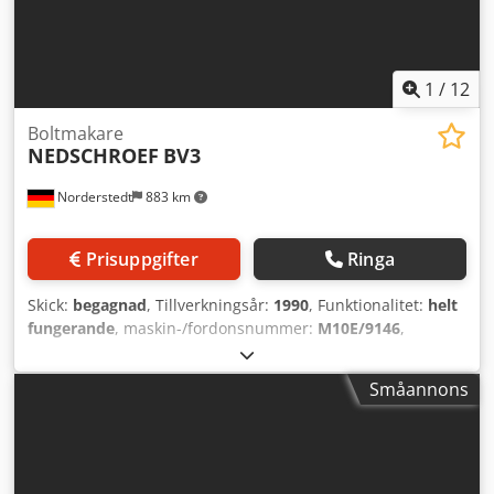
1
/
12
Boltmakare
NEDSCHROEF
BV3
Norderstedt
883 km
Prisuppgifter
Ringa
Skick:
begagnad
, Tillverkningsår:
1990
, Funktionalitet:
helt
fungerande
, maskin-/fordonsnummer:
M10E/9146
,
Offertnummer: M10E/9146 Dcodpfx Anjy Dc Hnokjk
Maskintyp: Bulttillverkningsmaskin (Boltmaker) Info: slutet
Småannons
skär Fabrikat: NEDSCHROEF Typ: BV3 Tillverkningsår: 1990
Diameterintervall: 12,5 mm Antal matriser: 4 Antal steg: 7
Skaftlängd under huvud: 100 mm Klippningslängd: 130
mm Kapacitet – styck/min: 210 Max. gänglängd: 60 mm
Max. nyckelvidd: 17 mm Bultdiameter: M10 Plats: I Europa