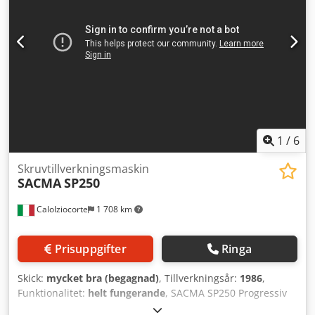
1
/
6
Skruvtillverkningsmaskin
SACMA
SP250
Calolziocorte
1 708 km
Prisuppgifter
Ringa
Skick:
mycket bra (begagnad)
, Tillverkningsår:
1986
,
Funktionalitet:
helt fungerande
, SACMA SP250 Progressiv
pressmaskin 4 matriser - Begagnad - Fullt fungerande