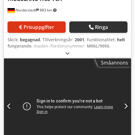
Norderstedt
883 km
Prisuppgifter
Ringa
Skick:
begagnad
, Tillverkningsår:
2001
, Funktionalitet:
helt
fungerande
, maskin-/fordonsnummer:
M06L/9056
,
Erbjudandenummer: M06L/9056 Maskintyp:
Rotationspress Fabrikat: HILGELAND Dcodpfjxcx Dkjx Ankek
Småannons
Typ: HC5-70A Tillverkningsår: 2001 Diameterområde: 5 mm
Skaftlängd under huvud: 70 mm Maximal avsnittslängd: 88
mm Kapacitet styck/min: 500 Plats: I vårt lager