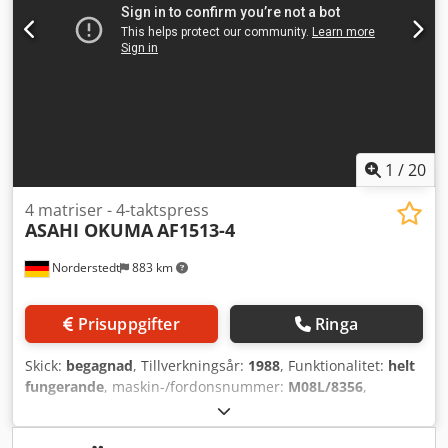
1
/
20
4 matriser - 4-taktspress
ASAHI OKUMA
AF1513-4
Norderstedt
883 km
Prisuppgifter
Ringa
Skick:
begagnad
, Tillverkningsår:
1988
, Funktionalitet:
helt
fungerande
, maskin-/fordonsnummer:
M08L/8356
,
Erbjudandenummer: M08L/8356 Maskintyp: 4-matrisers -
4-slagspress Info: slutet skär Fabrikat: ASAHI OKUMA Typ: