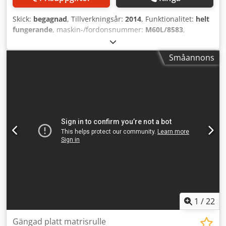
Skick:
begagnad
, Tillverkningsår:
2014
, Funktionalitet:
helt
fungerande
, maskin-/fordonsnummer:
M60L/8583
,
Offertnummer: M60L/8583 Maskintyp:
Skruvtvättanläggning Djdpfswi Swyox Anksck Fabrikat:
Småannons
MOC DANNER Modell: Shark 100 Tillverkningsår: 2014
Kapacitet: 250 kg Plats: I vårt lager
1
/
22
Gängad platt matrisrulle