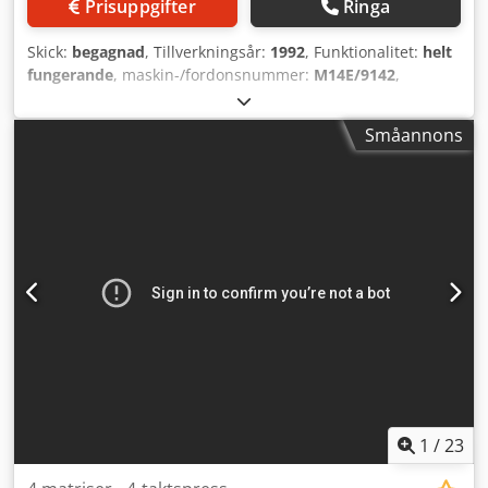
Prisuppgifter
Ringa
Skick:
begagnad
, Tillverkningsår:
1992
, Funktionalitet:
helt
fungerande
, maskin-/fordonsnummer:
M14E/9142
,
Anbudnummer: M14E/9142 Maskintyp: Gängvals med
plattbackar Info: med skivmatning Fabrikat: TLM Typ: RP10
Småannons
Tillverkningsår: 1992 Diameterområde: 10 mm Skaftlängd
under huvud: 100 mm Max. gänglängd: 60 mm Kapacitet -
styck/min: 320 Dcjdpfxey Dc Eko Anksk Plats: I Europa
1
/
23