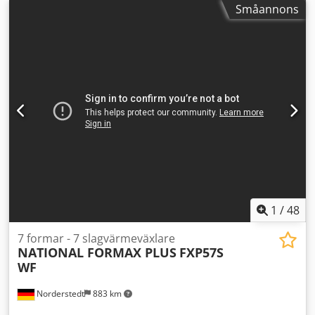
Småannons
1
/
48
7 formar - 7 slagvärmeväxlare
NATIONAL FORMAX PLUS
FXP57S
WF
Norderstedt
883 km