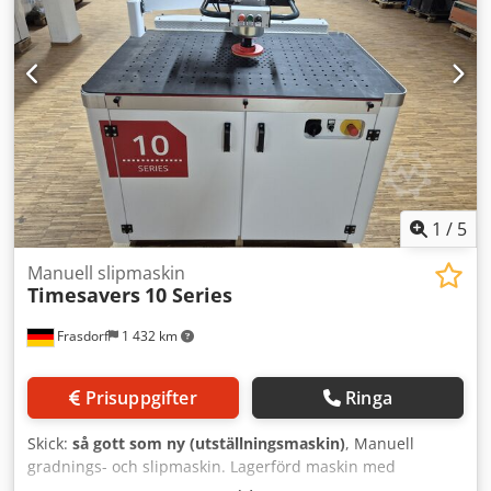
kg
1
/
5
Manuell slipmaskin
Timesavers
10 Series
Frasdorf
1 432 km
Prisuppgifter
Ringa
Skick:
så gott som ny (utställningsmaskin)
, Manuell
gradnings- och slipmaskin. Lagerförd maskin med
utsugshuvar för bättre dammuppfångning. Codpfx Aswvt