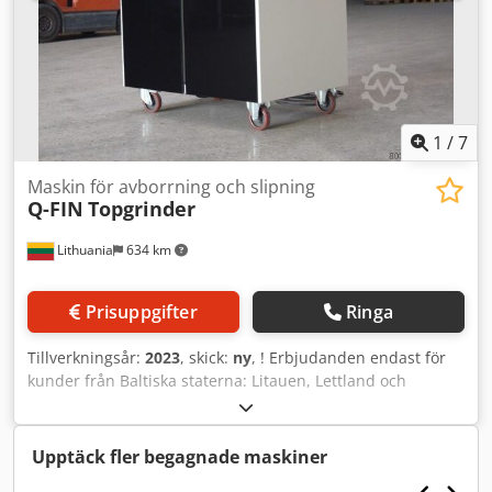
1
/
7
Maskin för avborrning och slipning
Q-FIN
Topgrinder
Lithuania
634 km
Prisuppgifter
Ringa
Tillverkningsår:
2023
, skick:
ny
, ! Erbjudanden endast för
kunder från Baltiska staterna: Litauen, Lettland och
Estland. - Mobil och kompakt konstruktion Cedjixz Hdopfx
Am Rorf - Standard med vakuumsystem 2,2 kW - Tillval
med 2 eller 4 elektromagneter - Utrustad med 2
Upptäck fler begagnade maskiner
sliphuvuden - Konsol med dubbelhandsmanövrering (CE-