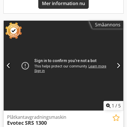
Mer information nu
Småannons
1
/
5
Plåtkantavgradningsmaskin
Evotec
SRS 1300