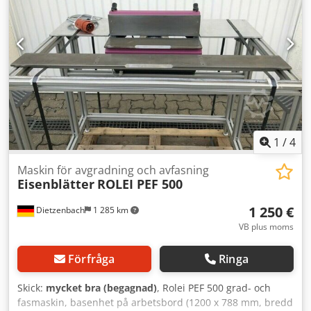
1
/
4
Maskin för avgradning och avfasning
Eisenblätter
ROLEI PEF 500
1 250 €
Dietzenbach
1 285 km
VB plus moms
Förfråga
Ringa
Skick:
mycket bra (begagnad)
, Rolei PEF 500 grad- och
fasmaskin, basenhet på arbetsbord (1200 x 788 mm, bredd