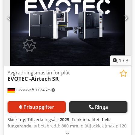
senaste teknologin uppfyller våra maskiner alla relevanta
CE-direktiv och garanterar högsta säkerhetsstandard.
Användarvänlighet kombinerat med en robust
konstruktion möjliggör smidig integration i dina
produktionsprocesser. Crsdpfxswzv E Ee Am Ref Med vår
slip- och gradmaskin optimerar du inte bara
bearbetningstiderna, utan ökar även precision och
livslängd på dina produkter. Dra nytta av högkvalitativ
bearbetning och öka din produktionseffektivitet.
1
/
3
Avgradningsmaskin för plåt
EVOTEC -Airtech
SR
Lübbecke
1 064 km
Prisuppgifter
Ringa
Skick:
ny
, Tillverkningsår:
2025
, Funktionalitet:
helt
fungerande
, arbetsbredd:
800 mm
, plåttjocklek (max.):
120
mm
, arbetsstyckets höjd (max.):
120 mm
, slipbredd:
800