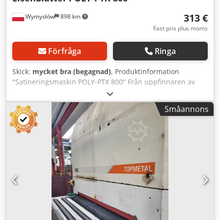
313 €
Wymysłów
898 km
Fast pris plus moms
Förfråga
Ringa
Skick:
mycket bra (begagnad)
, Produktinformation
"Satineringsmaskin POLY-PTX 800" Från uppfinnaren av
längdslipmaskinen. Vår multifunktionella längdslipmaskin
med 1750 W effekt, variabel hastighetskontroll, ergonomisk
Småannons
design och mångsidighet – även för arbetsbredder upp till
150 mm. Högt vridmoment och kraftreserver säkerställer
professionell, kontinuerlig drift och högre lönsamhet.
Egenskaper: - Steglös varvtalsreglering från 1000 till 3800
min⁻¹ med tacho-generator som garanterar konstant
hastighet även under belastning. - Slipar från grovt till
finaste finish. - Balanserad, enkel manuell styrning utan
stödrullar. Det möjliggör fri rörelse (oscillationseffekt).
Garanterar skuggfria, sömlösa, mycket dekorativa ytor i
satin-, matt- och industriutförande. - Sidenmattar, polerar
till spegelglans och förädlar ytor av rostfritt stål, stål, icke-