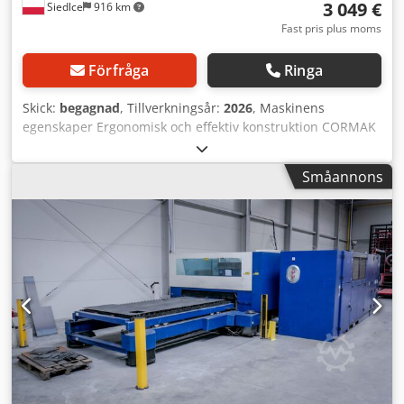
3 049 €
Siedlce
916 km
Fast pris plus moms
Förfråga
Ringa
Skick:
begagnad
, Tillverkningsår:
2026
, Maskinens
egenskaper Ergonomisk och effektiv konstruktion CORMAK
SZLIFMASTER-E är en modern maskin avsedd för
avgratning, slipning och polering av plåt. Ett mobilt huvud
Småannons
med två fästen gör det möjligt att använda två olika typer
av slipborstar samtidigt, vilket avsevärt ökar
bearbetningseffektiviteten. Ett justerbart arm gör det
möjligt att anpassa tryckkraften efter användarens behov,
vilket effektiviserar och påskyndar bearbetningsprocessen
jämfört med manuella metoder. Avancerade funktioner för
maximal precision Maskinen är utrustad med justerbar
rotationshastighet för huvudet i intervallet 0–2500
varv/min, vilket gör det möjligt att anpassa
driftsparametrarna till olika material. Ett vakuumsystem
säkerställer stabil fixering av de bearbetade
komponenterna, vilket ökar säkerheten och precisionen i