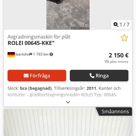
1
/
7
Avgradningsmaskin för plåt
ROLEI
00645-KKE"
2 150 €
Iserlohn
1 193 km
VB plus moms
Förfråga
Ringa
Skick:
bra (begagnad)
, Tillverkningsår:
2011
, Kanter och
konturer – gradborttagningsmaskin ROLEI Typ: 00645-
KKE2, årsmodell 2011. Crsdewnpflspfx Am Rof
Småannons