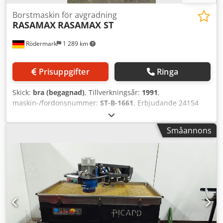
Borstmaskin för avgradning
RASAMAX
RASAMAX ST
Rödermark
1 289 km
Prisuppgifter
Ringa
Skick:
bra (begagnad)
, Tillverkningsår:
1991
,
maskin-/fordonsnummer:
ST-B-1661
, Erbjudande 24154
Tekniska data: - Borstdiameter 250 mm - Borstbredd 60
mm - Skivhastighet 1500 / 3000 varv/min - Drivning 400 V /
Småannons
1,0 / 1,4 kW - Arbets­höjd 900 mm - Utrymmesbehov ca. B
650 x H 1150 x D 450 mm Cjdpjtwmv Ejfx Am Rsrf - Vikt ca.
100 kg