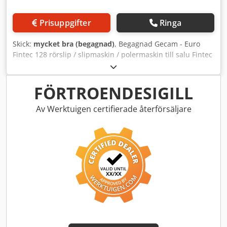
Prisuppgifter
Ringa
Skick:
mycket bra (begagnad)
, Begagnad Gecam - Euro
Fintec 128 rörslip / slipmaskin / polermaskin till salu Fintec
128 rörbearbetningsmaskin till salu Crodowbh Dyopfx Am
Ref Kan demonstreras under drift med era stålrör
FÖRTROENDESIGILL
Av Werktuigen certifierade återförsäljare