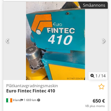
mm
, totalvikt:
4 650 kg
, passagebredd:
1 300 mm
,
Småannons
TEKNISKA DETALJER Aggregat: 1 x roterande slipband,
borstband Csdpfjzkr Rtex Am Rsrf Bord: 2 st förflyttbara
bord med gummibeläggning/transportband
Materialtjocklek: 0,8 till 100 mm Passagebredd: max 1 300
mm Arbetsstyckets mått: min 180 x 100 mm Arbetsstyckets
vikt: max 250 kg/m Matningshastighet: 0,2 till 6 m/min
MASKINDETALJER Drifttimmar: ca 1 500 timmar Mått och
vikt Mått: 2 200 x 2 900 x 2 200 mm Maskinvikt: ca 4 650 kg
UTRUSTNING Bearbetning: på båda sidor, torrbearbetning
1
/
14
Plåtkantavgradningsmaskin
Euro Fintec
Fintec 410
650 €
Irland
1 669 km
VB plus moms