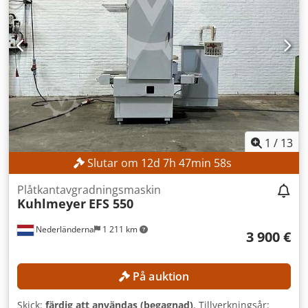
1
/
13
Slutar om
12
d
7
h
47
min
56
s
Plåtkantavgradningsmaskin
Kuhlmeyer
EFS 550
Nederländerna
1 211 km
3 900 €
På auktion
Skick:
färdig att användas (begagnad)
, Tillverkningsår: