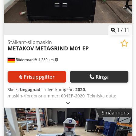
1
/
11
Stålkant-slipmaskin
METAKOV
METAGRIND M01 EP
Rödermark
1 289 km
Prisuppgifter
Ringa
Skick:
begagnad
, Tillverkningsår:
2020
,
maskin-/fordonsnummer:
031EP-2020
, Tekniska data:
Credpfjvazz Dox Am Rjf - Slipmedelsdiameter: 150 mm -
Slipaggregat svängbart på ledarm - Svängradie sliparm:
Småannons
2000 mm - Motoriserad dammutsugning - Skivhastighet
steglöst justerbar: 800 – 2200 rpm - Bordsmått: 1500 x 880
mm - Bordshöjd ca: 920 mm - Drift: 400 V / 3,6 kW -
Platsbehov ca: B 1600 x H 1600 x D 1600 mm - Vikt ca: 250