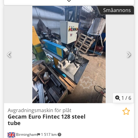
Sfjm Rjrf
Småannons
1
/
6
Avgradningsmaskin för plåt
Gecam Euro Fintec
128 steel
tube
Birmingham
1 517 km