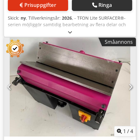
Prisuppgifter
Ringa
Skick:
ny
, Tillverkningsår:
2026
, - TFON Lite SURFACER®-
serien möjliggör samtidig bearbetning av flera delar och
erbjuder oslagbar flexibilitet tack vare ett urval av olika
förbrukningsmaterial och ett effektivt vakuumbordssystem.
Småannons
Maskinen är utformad för enkel användning med snabba
borstbyten och möjligheten att montera två olika borstar
anpassade efter era specifika tillämpningar. Csdpfx
Aeqzxhysm Rjrf - Med borstar monterade parallellt med
bordet garanterar systemet en felfri slipningsprestanda
varje gång. Ergonomiskt konstruerad vilar motorns vikt på
maskinramen, vilket avsevärt minskar operatörens trötthet
och ökar säkerheten på arbetsplatsen. - Med TFON:s
beprövade garanti erbjuder SURFACER®-serien en optimal
balans mellan låga driftkostnader och högsta ytfinish.
Viktiga specifikationer: – Minsta materialstorlek: 80 × 80
mm. – Materialtjocklek: 3–200 mm. – Maximal
materialbredd: 800 mm. – Maximal materiallängd: 500
mm.
1
/
4