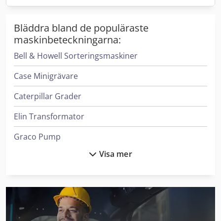
Bläddra bland de populäraste
maskinbeteckningarna:
Bell & Howell Sorteringsmaskiner
Case Minigrävare
Caterpillar Grader
Elin Transformator
Graco Pump
Visa mer
Hanomag Bulldozers
Haver & Boecker System För Fyllning Av Behållare
Heidenreich & Harbeck Maskiner För Djuphålsborrning
Hp Skrivare