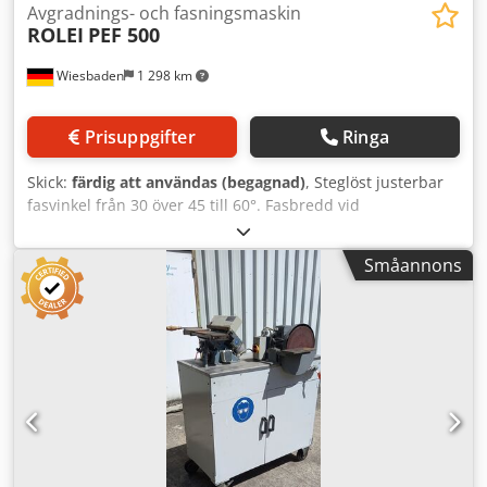
Avgradnings- och fasningsmaskin
ROLEI
PEF 500
Wiesbaden
1 298 km
Prisuppgifter
Ringa
Skick:
färdig att användas (begagnad)
, Steglöst justerbar
fasvinkel från 30 över 45 till 60°. Fasbredd vid
arbetsstyckestjocklekar från 2,5 mm: 0 - 10 mm.
Verktygsdiameter: 170 mm. Varvtal: 2800 varv/min.
Småannons
Drivmotor: 380 V, 550 W. Utrymmesbehov: 500 x 390 x 370
mm. Crjdpfeuriv Aex Am Rjf