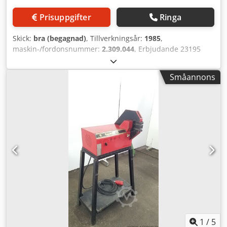
Prisuppgifter
Ringa
Skick:
bra (begagnad)
, Tillverkningsår:
1985
,
maskin-/fordonsnummer:
2.309.044
, Erbjudande 23195
Precisions-gradnings- och fasfräsmaskin / Kantfräsmaskin
Codpfenvdtcex Am Rjrf Tekniska data: - Bearbetning av
Småannons
stål, rostfritt stål, aluminium och plast - Gradnings- och
fasningsprocess utförs med fräs - Fasvinkel: 45° - Fasbredd
steglöst justerbar - Ledarlistens längd: 500 mm - Arbets­
höjd: 750 mm - Varvtal: 2750 rpm - Drift: 400 V / 0,7 kW -
Utrymmesbehov ca.: B 500 x D 400 x H 850 mm - Vikt ca.: 30
kg
1
/
5