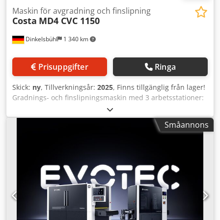
Maskin för avgradning och finslipning
Costa
MD4 CVC 1150
Dinkelsbühl
1 340 km
Prisuppgifter
Ringa
Skick:
ny
, Tillverkningsår:
2025
, Finns tillgänglig från lager!
Gradnings- och finslipningsmaskin med 3 arbetsstationer:
Slipband – borststation – slipband Effektiv maximal
arbetsbredd: 1150 mm Standard arbetsstyckestjocklek: 0,8
Småannons
– 150 mm Digital visning av arbetsstyckestjocklek på
styrpanelen, noggrannhet 0,1 mm Justerbara tryckvalsar
före och efter arbetsstationerna Slipbandsinmatning från
vänster Codpfopwh Tfjx Am Rorf Slipbandscentrering via
elektroniskt styrd fotocell, nödstop vid snedgång eller
bandbrott Steglöst justerbar matningshastighet på
matningsmattan inkl. följande tillval: Förberedelse av
maskinbas för trucklastning Utsugskollektor i galvaniserad
plåt för maskin med 3 bearbetningsenheter plus 1 extern