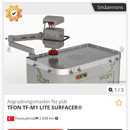
mm
, Slip- och gradmaskinen erbjuder en effektiv lösning
Småannons
för bearbetning av laser- och plasmaskurna delar. Dessa
högkvalitativa maskiner säkerställer utmärkt finish genom
att avrunda kanter och ta bort grader, vilket resulterar i en
avsevärt förbättrad ytkvalitet. Genom användning av den
senaste teknologin uppfyller våra maskiner alla relevanta
CE-direktiv och garanterar högsta säkerhetsstandard.
Användarvänlighet kombinerat med en robust
konstruktion möjliggör smidig integration i dina
produktionsprocesser. Med vår slip- och gradmaskin
optimerar du inte bara bearbetningstiderna, utan ökar
även precision och livslängd på dina produkter. Dra nytta
av högkvalitativ bearbetning och öka din
produktionseffektivitet. Cedpfx Amjulauvs Rorf
1
/
3
Avgradningsmaskin för plåt
TFON
TF-M1 LITE SURFACER®
Fevziçakmak
2 658 km