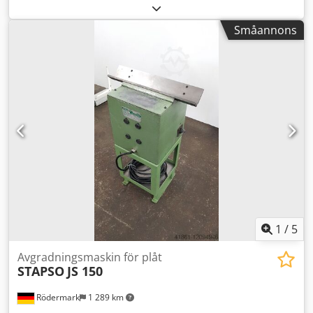
x djup) tillverkad av aluminiumprofiler med yta i rostfritt
stål. Pris UTAN "arbetsbord": 950 € Cjdpfegkwcksx Am Rsrf
Småannons
1
/
5
Avgradningsmaskin för plåt
STAPSO
JS 150
Rödermark
1 289 km