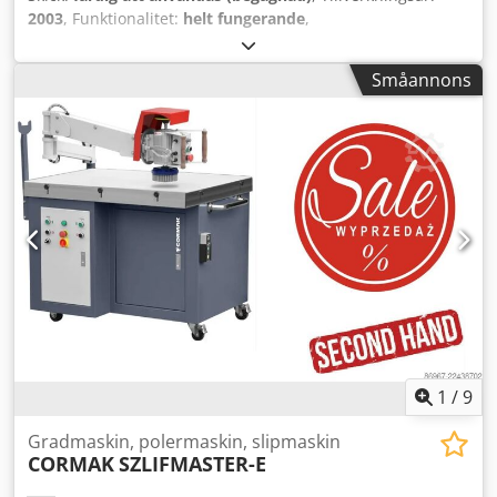
2003
, Funktionalitet:
helt fungerande
,
maskin-/fordonsnummer:
0312101
, arbetsbredd:
550 mm
,
totalvikt:
3 000 kg
, effekt:
32 kW (43,51 hk)
, TEKNISKA
Småannons
DETALJER Antal stationer: 1 st Stationstyp: Bandslipmaskin
Maximal arbetsbredd: 550 mm MASKINDETALJER Effekt: 32
kW Styrning: Konventionell Bearbetningsmetod:
Torrslipning Cjdpfxszrmqqs Am Rorf Mått och vikt Mått (L x
B x H): 1 700 x 2 700 x 2 900 mm Vikt (utan last): 3 000 kg
Transportförpackningar: 2 st UTRUSTNING CE-märkning
1
/
9
Gradmaskin, polermaskin, slipmaskin
CORMAK
SZLIFMASTER-E