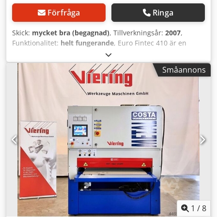
Förfråga
Ringa
Skick:
mycket bra (begagnad)
, Tillverkningsår:
2007
,
Funktionalitet:
helt fungerande
, Euro Fintec 410 är en
maskin för avgradning som har ett 25 mm brett band.
Bandaggregatet kan enkelt justeras för att passa komplexa
Småannons
avgradningsprocesser. Maskinen levereras komplett med
en påse för uppsamling av damm, vilket säkerställer en
säker drift. Den är i utmärkt skick och levereras komplett
med ett antal avgradningsband. Cedpfx Aezmafqjm Rerf
1
/
8