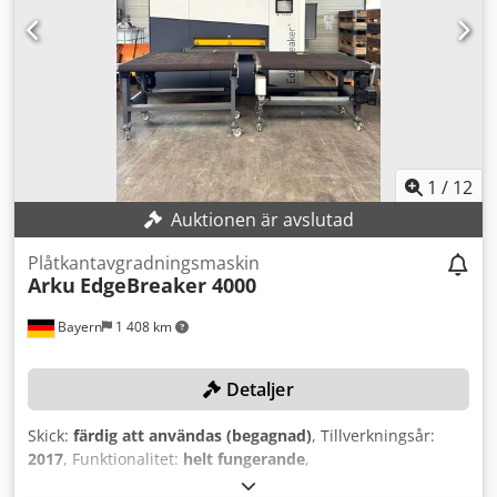
registreringsnummer: DE 51395731 Varvtal/min: 1000–3800
1
/
12
Auktionen är avslutad
Plåtkantavgradningsmaskin
Arku
EdgeBreaker 4000
Bayern
1 408 km
Detaljer
Skick:
färdig att användas (begagnad)
, Tillverkningsår:
2017
, Funktionalitet:
helt fungerande
,
maskin-/fordonsnummer:
M704025
, plåttjocklek (max.):
100