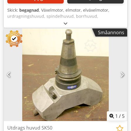
Skick:
begagnad
, Växelmotor, elmotor, elväxelmotor,
urdragningshuvud, spindelhuvud, borrhuvud,
spårborrhuvud, spårhuvud, spindelborrhuvud,
upprymningshuvud, spindelverktyg, vridanordning,
Småannons
behållarvridanordning Djdpfxetz Huzo Acgswa -
Spindelhuvud: 7,4 varv/min -Växel: Typ Z 8 i = 386 -Motor:
Groschopp MDM 100.70 0,25 kW -Axel: Ø 18 mm -Mått:
510/185/H240 mm -Vikt: 12,3 kg
1
/
5
Utdrags huvud SK50