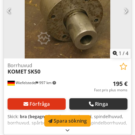
1
/
4
Borrhuvud
KOMET
SK50
195 €
Wiefelstede
997 km
Fast pris plus moms
Förfråga
Ringa
Skick:
bra (begagnad)
, Utdragningshuvud, spindelhuvud,
Spara sökning
borrhuvud, spårborrhuvud, spårhuvud, spindelborrhuvud,
uppluckringshuvud, spindelverktyg Dsdpfx Acjb A Rllsgowa