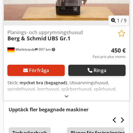
1
/
9
Planings- och upprymningshuvud
Berg & Schmid
UBS Gr.1
450 €
Wiefelstede
997 km
Fast pris plus moms
Förfråga
Ringa
Skick:
mycket bra (begagnad)
, Utsvarvningshuvud,
spindelhuvud, borrhuvud, spårborrhuvud, spårhuvud,
spindelborrhuvud, urtragningshuvud, universalborrhuvud,
utsvarvningsverktyg, planhuvud Dedpfx Acerzvwwsgowa -
Tillverkare: Schmid, plan- och utsvarvningshuvud -Typ:
Upptäck fler begagnade maskiner
UBS Gr.1 -Spindelupptagning: SK40 -
Inställningsnoggrannhet: 0,02 och 0,01 mm -Tillbehör: se
bilder -Mått på koffert: 240/125/H100 mm -Total vikt: 4,0 kg