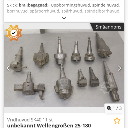
Skick:
bra (begagnad)
, Uppborrningshuvud, spindelhuvud,
borrhuvud, spårborrhuvud, spårhuvud, spindelborrhuvud,
upprymningshuvud, spindelverktyg, spårapparat,
cirkelskärare - Tillverkare: Marchner, spårapparat,
Småannons
uppborrningshuvud, cirkelskärare - Fäste: MK3 -
Diameterräckvidd: 33 - 85 mm Dedpjx H Rwtofx Acgswa -
Transportmått: 340/165/H100 mm - Vikt: 5,3 kg
1
/
3
Vridhuvud SK40 11 st
unbekannt
Wellengrößen 25-180