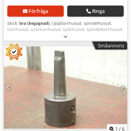
Förfråga
Ringa
Skick:
bra (begagnad)
, Uppborrhuvud, spindelhuvud,
borrhuvud, spårborrhuvud, spårhuvud, spindelborrhuvud,
upprymningshuvud, universalborrhuvud,
upprymningsverktyg, planhuvud -Tillverkare: Schmid,
Småannons
plan- och uppborrhuvud -Typ: S.AdK 6 -Fäste: SK50 -
Inställningsnoggrannhet: 0,01 mm -Mått: 175/150/H305
mm -Vikt: 24 kg Dwsdpfx Acjxdwx Asgoa
1
/
6