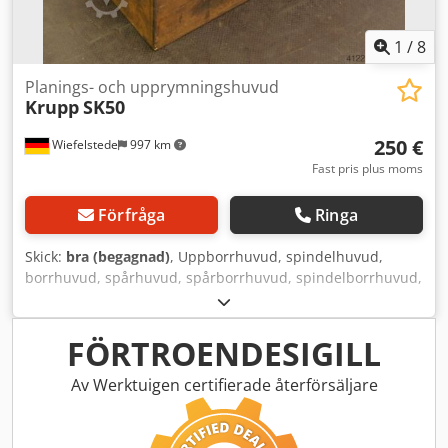
1
/
8
Planings- och upprymningshuvud
Krupp
SK50
250 €
Wiefelstede
997 km
Fast pris plus moms
Förfråga
Ringa
Skick:
bra (begagnad)
, Uppborrhuvud, spindelhuvud,
borrhuvud, spårhuvud, spårborrhuvud, spindelborrhuvud,
uppborrningshuvud - Fattning: SK50 - Min.
borrningsdiameter: 95 mm - Max. borrningsdiameter: 115
mm - Väska - Mått: 400/170/H140 mm Dwjdpfsb A Ncqjx
FÖRTROENDESIGILL
Acgsa - Vikt: 12 kg
Av Werktuigen certifierade återförsäljare