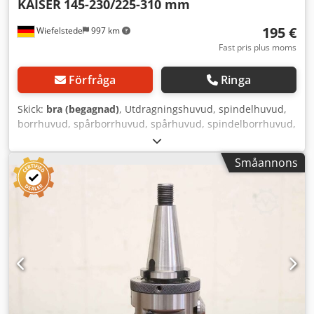
KAISER
145-230/225-310 mm
195 €
Wiefelstede
997 km
Fast pris plus moms
Förfråga
Ringa
Skick:
bra (begagnad)
, Utdragningshuvud, spindelhuvud,
borrhuvud, spårborrhuvud, spårhuvud, spindelborrhuvud,
urholkningshuvud, spindelverktyg -Antal: 2x spindelverktyg
Dwjdpfx Acsb A Hvpegsa -Fäste: SK50 -Spindelmått: 145-
Småannons
230/225-310 mm -Pris: komplett -Vikt: 14 kg/st