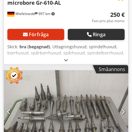
microbore
Gr-610-AL
250 €
Wiefelstede
997 km
Fast pris plus moms
Förfråga
Ringa
Skick:
bra (begagnad)
, Uttagningshuvud, spindelhuvud,
borrhuvud, spårborrhuvud, spårhuvud, spindelborrhuvud,
upprymningshuvud, spindelverktyg Dwjdpfjb Eu Shjx
Acgsa - Spindelverktyg - Fäste: SK50 - Lämplig för
Småannons
verktygsväxlare - Spindelmått - Mått: 290/120/H320 mm -
Vikt: 12 kg