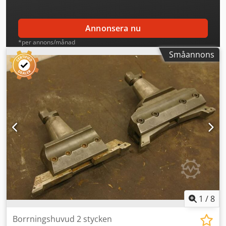
Annonsera nu
*per annons/månad
Småannons
1
/
8
Borrningshuvud 2 stycken