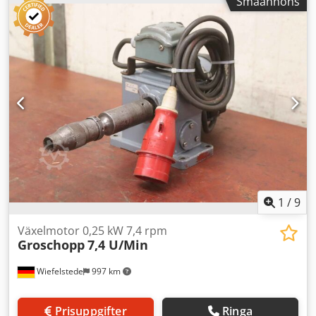
Småannons
SK50, 2 stycken -Verktygsfäste: se bilder -Axelstorlek: Ø 99
x 150 mm / Ø 79 x 130 mm -Pris/leverans: komplett -
Transportmått: 300/210/H100 mm Dodovahfcspfx Acgswa -
Vikt totalt: 19,1 kg
1
/
9
Växelmotor 0,25 kW 7,4 rpm
Groschopp
7,4 U/Min
Wiefelstede
997 km
Prisuppgifter
Ringa