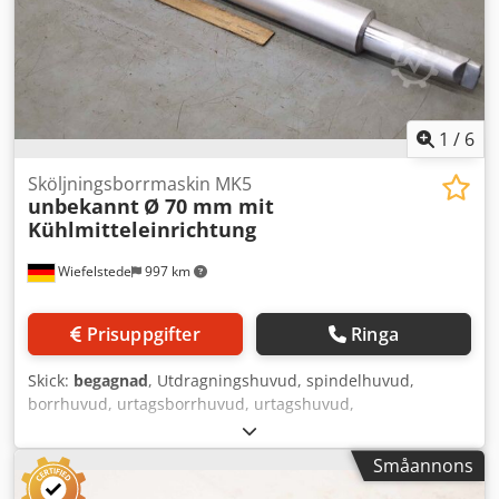
1
/
6
Sköljningsborrmaskin MK5
unbekannt
Ø 70 mm mit
Kühlmitteleinrichtung
Wiefelstede
997 km
Prisuppgifter
Ringa
Skick:
begagnad
, Utdragningshuvud, spindelhuvud,
borrhuvud, urtagsborrhuvud, urtagshuvud,
spindelborrhuvud, upprymmarhuvud, spindelverktyg,
skalborr, skärhuvud - Skalborr: Borrhuvud/skärhuvud med
Småannons
kylmedelsanordning Dwsdok Hdtmepfx Acgoa -
Borrdiameter: 70 mm - Fäste: MK5 - Mått: 825/65/70 mm -