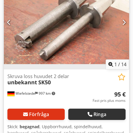
1
/
14
Skruva loss huvudet 2 delar
unbekannt
SK50
95 €
Wiefelstede
997 km
Fast pris plus moms
Förfråga
Ringa
Skick:
begagnad
, Uppborrhuvud, spindelhuvud,
borrhuvud, spårborrhuvud, spårhuvud, spindelborrhuvud,