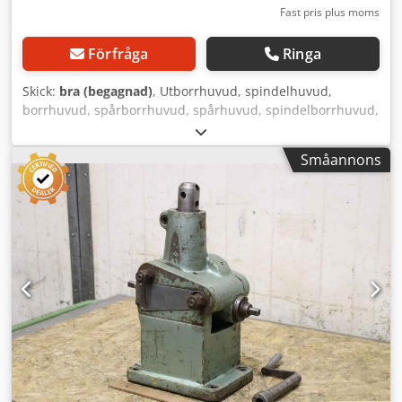
Fast pris plus moms
Förfråga
Ringa
Skick:
bra (begagnad)
, Utborrhuvud, spindelhuvud,
borrhuvud, spårborrhuvud, spårhuvud, spindelborrhuvud,
upprymningshuvud, spindelverktyg, plan- och
utborrhuvud - Utborrhuvud: MK6-fäste, 4 stycken Dodpsxc
Småannons
Uz Sofx Acgowa - Verktygshållare: 16x16 mm / 11x11 mm,
mått enligt foton - Utlämning/pris: komplett -
Transportmått: 570/270/H65 mm - Vikt totalt: 28,2 kg