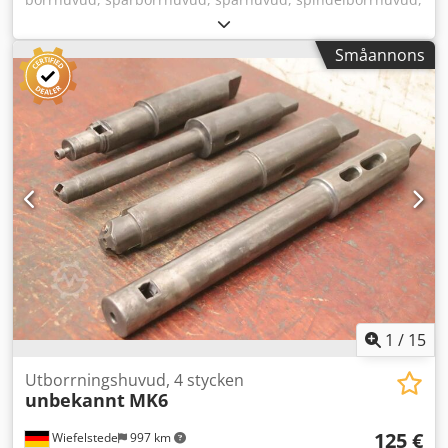
urfräsningshuvud, spindelverktyg, plan- och
uppborrhuvud - Uppborrhuvud: Fäste SK50 2 stycken -
Småannons
Verktygsfäste: se bilder Dsdpfx Aovahczocgjwa -
Axeldimensioner: Ø 35 x 250 mm / Ø 49 x 250 mm -
Pris/leverans: komplett - Transportmått: 410/200/H100 mm
- Vikt totalt: 10,8 kg
1
/
15
Utborrningshuvud, 4 stycken
unbekannt
MK6
125 €
Wiefelstede
997 km