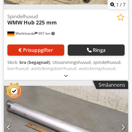
1
/
7
Spindelhuvud
WMW
Hub 225 mm
Wiefelstede
997 km
Prisuppgifter
Ringa
Skick:
bra (begagnad)
, Utsvarvningshuvud, spindelhuvud,
borrhuvud, avstickningsborrhuvud, avstickningshuvud,
spindelborrhuvud, upprymningshuvud, spindelverktyg -
Spindelhuvud: Spindelverktyg för bordborrverk,
Småannons
plansvarvverk, lutningsbar - Slaglängd: 225 mm - Axel: Ø
50 mm Dsdpfx Acokkzx Tegewa - Mått: 330/170/H415 mm -
Vikt: 48 kg