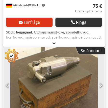
75 €
Wiefelstede
997 km
Fast pris plus moms
Förfråga
Ringa
Skick:
begagnad
, Utdragsmunstycke, spindelhuvud,
borrhuvud, spårborrhuvud, spårhuvud, spindelborrhuvud,
upprymningshuvud, spindelverktyg, skalborr - Skalborr: Ø
69 mm Dwodpfx Aceinwu Aogea - Fäste: MK3 - Styrning: Ø
Småannons
56,5 mm - Mått: 355/70/57 mm - Vikt: 2,3 kg