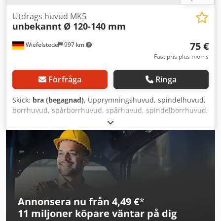
Utdrags huvud MK5
unbekannt
Ø 120-140 mm
75 €
Wiefelstede
997 km
Fast pris plus moms
Förfråga
Ringa
Skick:
bra (begagnad)
, Upprymningshuvud, spindelhuvud,
borrhuvud, spårborrhuvud, spårhuvud, spindelborrhuvud,
upprymningshuvud, spindelverktyg, plansvarv- och
upprymningshuvud - Upprymningshuvud: fäste MK5 -
Spindelmått: Ø 120-140 mm - Dimensioner: Ø 124 x 253
mm - Vikt: 8,4 kg Dodpfxoxc U H Uj Acgewa
Annonsera nu från 4,49 €
*
11 miljoner köpare
väntar på dig