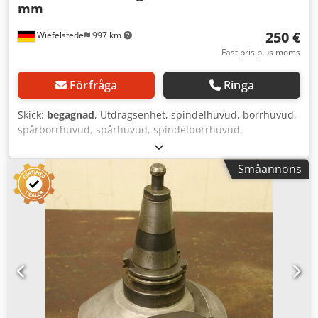
mm
250 €
Wiefelstede
997 km
Fast pris plus moms
Förfråga
Ringa
Skick:
begagnad
, Utdragsenhet, spindelhuvud, borrhuvud,
spårborrhuvud, spårhuvud, spindelborrhuvud,
upprymningshuvud, spindelverktyg -Antal: 11 x
spindelverktyg -Infästning: SK40 -Delvis med: CNC-
Småannons
dragbultar -Olika axelstorlekar: 25–180 mm -Pris: komplett
-Vikt: 42 kg Dwsdpfxec Innqe Acgja