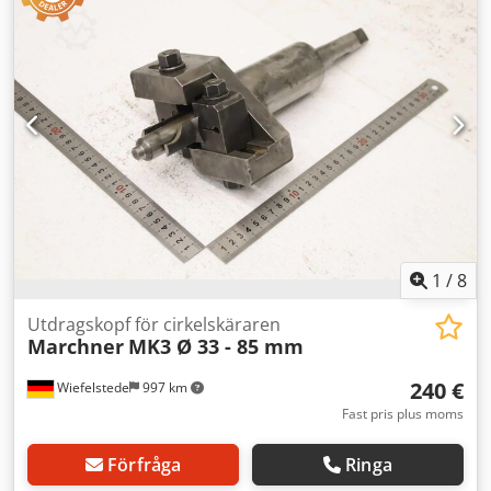
Vikt: 18 kg
1
/
8
Utdragskopf för cirkelskäraren
Marchner
MK3 Ø 33 - 85 mm
240 €
Wiefelstede
997 km
Fast pris plus moms
Förfråga
Ringa