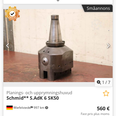
Spindelverktyg: svarvchuckar, 3 stycken Dwjdpfx Acjzta I
Småannons
Ssgsa -Storlek: Ø 50/57/70 mm -Mått/Typ: se bilder -
Leverans/Pris: komplett -Transportmått: 180/60/H155 mm -
Vikt: 3,3 kg
1
/
7
Planings- och upprymningshuvud
Schmid**
S.AdK 6 SK50
560 €
Wiefelstede
997 km
Fast pris plus moms