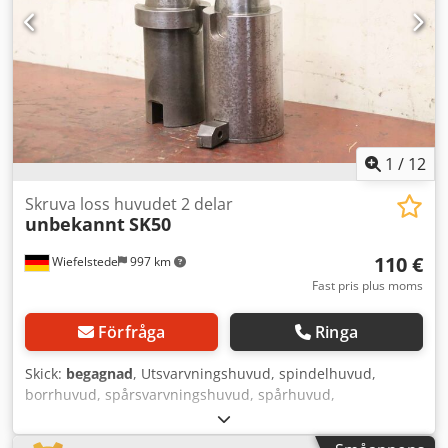
1
/
12
Skruva loss huvudet 2 delar
unbekannt
SK50
110 €
Wiefelstede
997 km
Fast pris plus moms
Förfråga
Ringa
Skick:
begagnad
, Utsvarvningshuvud, spindelhuvud,
borrhuvud, spårsvarvningshuvud, spårhuvud,
spindelborrhuvud, upprymningshuvud, spindelverktyg,
plan- och utsvarvningshuvud -Utsvarvningshuvud: Fäste