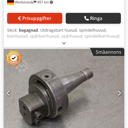
Wiefelstede
997 km
Prisuppgifter
Ringa
Skick:
begagnad
, Utdragsbart huvud, spindelhuvud,
borrhuvud, spårborrhuvud, spårhuvud, spindelborrhuvud,
upprymningshuvud, spindelverktyg, skalborr, skärhuvud
Dwodpsk Hdtxjfx Acgja - Skalborr: Borrhuvud/skärhuvud
Småannons
med kylmedelsanordning - Borrdiameter: 62 mm - Fäste:
MK4 - Mått: 740/76/107 mm - Vikt: 5,4 kg