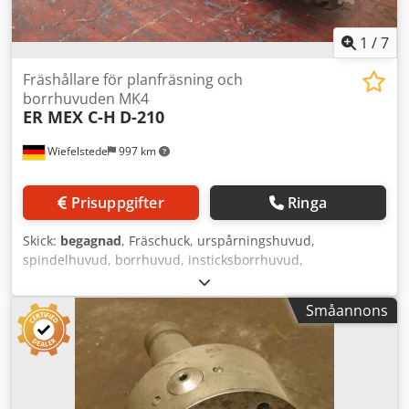
1
/
7
Fräshållare för planfräsning och
borrhuvuden MK4
ER MEX C-H
D-210
Wiefelstede
997 km
Prisuppgifter
Ringa
Skick:
begagnad
, Fräschuck, urspårningshuvud,
spindelhuvud, borrhuvud, insticksborrhuvud,
instickshuvud, spindelborrhuvud, upprymningshuvud,
universalborrhuvud, upprymningsverktyg, planhuvud,
Småannons
plan- och upprymningshuvuden -Tillverkare: ER MEX C-H,
fräschuck plan- och upprymningshuvud MK4 Dsdju S Tc
Eepfx Acgewa -Typ: D-210 -Mått: Ø 96 x 385 mm -Vikt: 8,3
kg