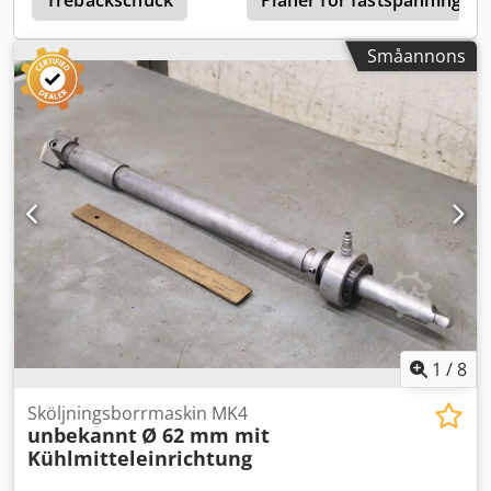
Trebackschuck
Planer för fastspänning
Småannons
1
/
8
Sköljningsborrmaskin MK4
unbekannt
Ø 62 mm mit
Kühlmitteleinrichtung