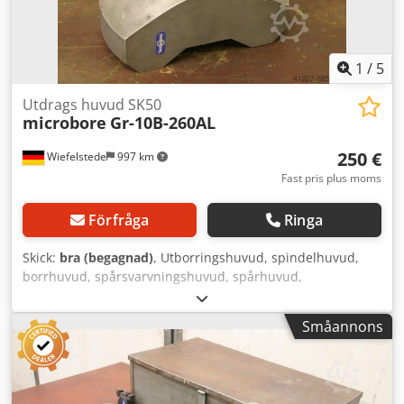
1
/
5
Utdrags huvud SK50
microbore
Gr-10B-260AL
250 €
Wiefelstede
997 km
Fast pris plus moms
Förfråga
Ringa
Skick:
bra (begagnad)
, Utborringshuvud, spindelhuvud,
borrhuvud, spårsvarvningshuvud, spårhuvud,
spindelborrhuvud, upprymningshuvud, spindelverktyg -
Spindelverktyg Djdpfx Aeb Eu Specgewa -Infästning: SK50 -
Småannons
Lämplig för verktygsväxlare -Spindelmått -Mått:
240/120/H320 mm -Vikt: 10 kg