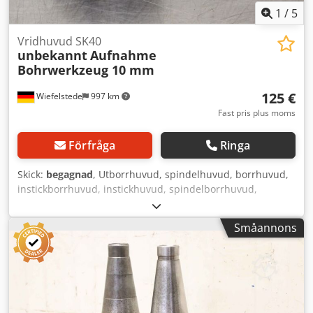
1
/
5
Vridhuvud SK40
unbekannt
Aufnahme
Bohrwerkzeug 10 mm
125 €
Wiefelstede
997 km
Fast pris plus moms
Förfråga
Ringa
Skick:
begagnad
, Utborrhuvud, spindelhuvud, borrhuvud,
instickborrhuvud, instickhuvud, spindelborrhuvud,
urborrhuvud, spindelverktyg - Infästning: SK40 Dwjdpfx
Aec Ih Rtocgea - Infästning för borrverktyg: 10 mm - Antal:
Småannons
1x spindelverktyg tillgängligt - Vikt: 3 kg