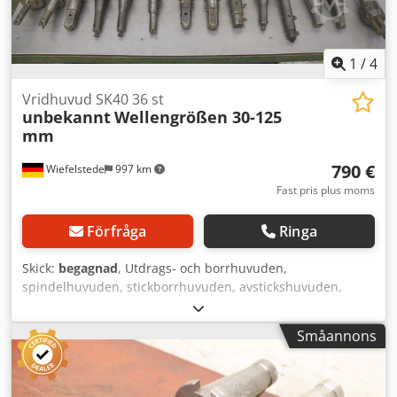
1
/
4
Vridhuvud SK40 36 st
unbekannt
Wellengrößen 30-125
mm
790 €
Wiefelstede
997 km
Fast pris plus moms
Förfråga
Ringa
Skick:
begagnad
, Utdrags- och borrhuvuden,
spindelhuvuden, stickborrhuvuden, avstickshuvuden,
spindelborrhuvuden, upprymningsverktyg, spindelverktyg
Dwedpfxjc Innro Acgsa - Antal: 36 st. spindelverktyg -
Småannons
Fäste: SK40 - med CNC-dragbultar - olika axelstorlekar: 30-
125 mm - Pris: komplett - Vikt: 86 kg