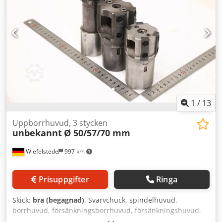
1
/
13
Uppborrhuvud, 3 stycken
unbekannt
Ø 50/57/70 mm
Wiefelstede
997 km
Prisuppgifter
Ringa
Skick:
bra (begagnad)
, Svarvchuck, spindelhuvud,
borrhuvud, försänkningsborrhuvud, försänkningshuvud,
spindelborrhuvud, utvidgningshuvud, spindelverktyg -