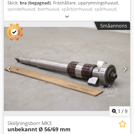
Skick:
bra (begagnad)
, Fräshållare, upprymningshuvud,
spindelhuvud, borrhuvud, spårborrhuvud, spårhuvud,
spindelborrhuvud, upprymningshuvud,
universalborrhuvud, upprymningsverktyg, planhuvud,
Småannons
plan- och upprymningshuvuden -Tillverkare: Komet
microbore twinbore, fräshållare plan- och
upprymningshuvuden med sänkverktyg Dwjdpfx Acsu S
Tbhjgoa -Typ: olika utföranden, se bilder -Komet: Typ
AB/VD 80 / AB/V 63x85 / AB/FZ 63 / AB/FZ 40 / AB/FZ 25 / FZ
32-100-3 / 2x AB/ISO 40x63x50 -Komet: Typ AB/VD 63 /
AB/VD 40 / AB/FZ 80 / AB/V 40x60 / AB/VD 50 / AB/V 25x60 /
AB/VD 25 ... -twinbore: microbore MTP-75-1 / MTP-75-80 ...
-Pris/utlämning: komplett -Mått transportlåda:
715/365/H210 mm -Vikt totalt: 72 kg
1
/
9
Sköljningsborr MK3
unbekannt
Ø 56/69 mm