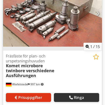
1
/
15
Fräsfäste för plan- och
urspetsningshuvuden
Komet microbore
twinbore
verschiedene
Ausführungen
Wiefelstede
997 km
Prisuppgifter
Ringa