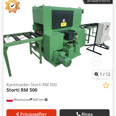
Småannons
850 mm - arbetsbordsbredd: 660 mm -
anslutningsdiameter för utsug: 1x160 mm, 1x170 mm -
totala mått (l/b/h): 5500x2100x1600 mm Dedpozf Ixpofx Ag
Tswa - vikt: ca 2500 kg FÖRDELAR – för kantning av brädor
– begagnad såg, mycket gott skick Nettopris: 29 900 PLN
Nettopris: 7 119 EUR enligt växlingskurs 4,20 EUR (Priser
kan ändras vid större växelkursförändringar)
1
/
12
Kantmaskin Storti RM 500
Storti
RM 500
Miechucino
645 km
Prisuppgifter
Ringa