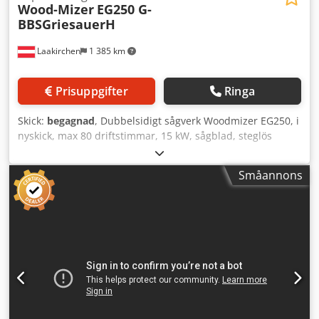
Wood-Mizer
EG250 G-
BBSGriesauerH
Laakirchen
1 385 km
Prisuppgifter
Ringa
Skick:
begagnad
, Dubbelsidigt sågverk Woodmizer EG250, i
nyskick, max 80 driftstimmar, 15 kW, sågblad, steglös
matning. Dwsdjzqqn Dopfx Ag Toa
Småannons