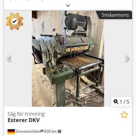
Småannons
1
/
5
Såg för trimning
Esterer
DKV
Grevesmühlen
830 km