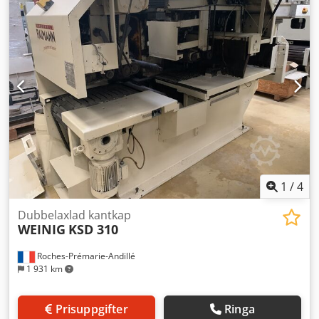
2-14 Kvarnmaskin (trumma) - 2-15 Kvarnmaskinens
transportörer: skruvtransportör, hinktransportör,
kedjetransportörer (walking floor för lastbilsfyllning) 3.
Kompletterande maskiner: - 3-1 E. Gillet klingbandsåg med
tillhörande transportörer, manipulator och matarverk - 3-2
Snickarbandsåg (800 mm) - 3-3 Pallkloss-kapsåg
(stjärnmagasin) - 3-4 SOCOLEST Valdoi dubbelsidigt
kantsåg, transportörer, kaprondell - 3-5 VEB STANDARD
enaxlig formatsåg - 3-6 STVO enaxlig formatsåg
1
/
4
Dubbelaxlad kantkap
WEINIG
KSD 310
Roches-Prémarie-Andillé
1 931 km
Prisuppgifter
Ringa