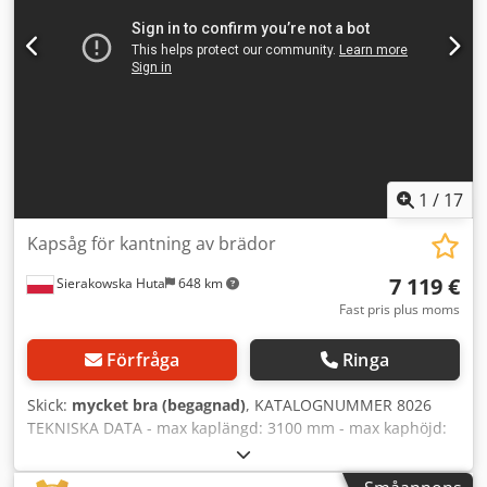
1
/
17
Kapsåg för kantning av brädor
7 119 €
Sierakowska Huta
648 km
Fast pris plus moms
Förfråga
Ringa
Skick:
mycket bra (begagnad)
, KATALOGNUMMER 8026
TEKNISKA DATA - max kaplängd: 3100 mm - max kaphöjd:
80 mm - max kapbredd: 570 mm - huvudsågens
motoreffekt: 10 kW - klingdiameter: 450 mm - arbetshöjd: