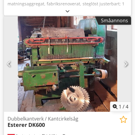
matningsaggregat, fabriksrenoverat, steglöst justerbart; 1
styck för KME 2/BM – högerutförande – utan extra pump –
Typ 56-009 Dodeirmulopfx Ag Tswa
Småannons
1
/
4
Dubbelkantverk / Kantcirkelsåg
Esterer
DK600