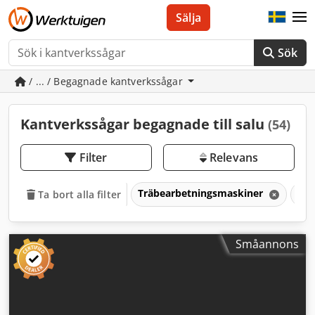
Sälja
Sök
/ ... / Begagnade kantverkssågar
Kantverkssågar begagnade till salu
(54)
Filter
Relevans
Träbearbetningsmaskiner
Såg
Ta bort alla filter
Småannons