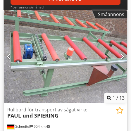
*per annons/månad
Småannons
1
/
13
Rullbord för transport av sågat virke
PAUL und SPIERING
Scheeßel
954 km