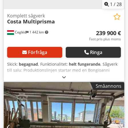
1
/
28
Komplett sågverk
Costa Multiprisma
239 900 €
Cegléd
1 442 km
Fast pris plus moms
Förfråga
Ringa
Skick:
begagnad
, Funktionalitet:
helt fungerande
, Sågverk
till salu: Produktionslinjen startar med en Bongioanni
bandsågmaskin och en Costa Multiprisma sågmaskin.
Genom sin konstruktion är de lämpliga för bearbetning av
Småannons
både mjuka och hårda lövträslag. Priset inkluderar
maskinlinjerna, kompletterande maskiner
(dammsugsanläggning, återvinningsmaskiner), samt
nödvändiga sågblad och reservdelar. Sågverket kan
besiktigas i Cegléd, Ungern, efter överenskommelse. 1.
Maskinlinje: - 1-1 Stockförråd med enkelmatning - 1-2
Costa Multiprisma: 280 tvåaxlig prismasåg med