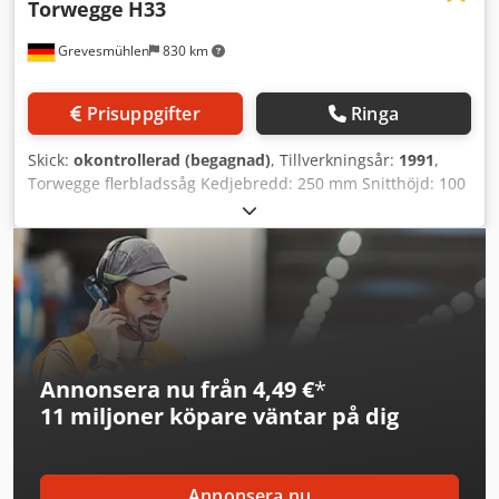
Torwegge
H33
Grevesmühlen
830 km
Prisuppgifter
Ringa
Skick:
okontrollerad (begagnad)
, Tillverkningsår:
1991
,
Torwegge flerbladssåg Kedjebredd: 250 mm Snitthöjd: 100
mm Dwedpfoucnukjx Ag Tsa Total anslutningseffekt: 39 kW
Annonsera nu från 4,49 €
*
11 miljoner köpare
väntar på dig
Annonsera nu