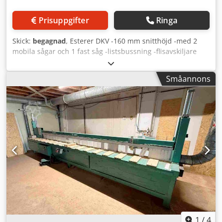
Prisuppgifter
Ringa
Skick:
begagnad
, Esterer DKV -160 mm snitthöjd -med 2
mobila sågar och 1 fast såg -listsbussning -flisavskiljare
Dsdpfx Aowtclisg Tjwa
Småannons
1
/
4