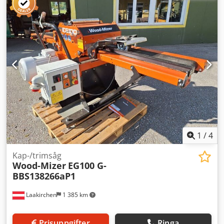
CTR-EGL Sågbladstyrning, elektriskt justerbar CTR-KV Kabel
förlängning för en extra sektion CTR-Pumpe-EA
Bevattningspump med automatisk start CTR-SSP
Sågbladspännanordning Dedjzqrrqopfx Ag Tjwa CTR-ZSP
Extra styrstation för hydraulik
1
/
4
Kap-/trimsåg
Wood-Mizer
EG100 G-
BBS138266aP1
Laakirchen
1 385 km
Prisuppgifter
Ringa