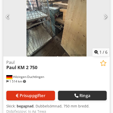
brädor – pneumatiskt tryck – hydraulisk sågstyrning –
skärbredd justeras hydrauliskt – omålad – begagnad såg, i
mycket gott skick Dodpfx Aozddz Seg Tewa Nettopris: 39
900 PLN Nettopris: 9 500 EUR beroende på kurs 4,20 EUR
(Priser kan ändras vid större valutaförändringar)
1
/
6
Paul
Paul
KM 2 750
Hilzingen-Duchtlingen
1 514 km
Prisuppgifter
Ringa
Skick:
begagnad
, Dubbelsömnad, 750 mm bredd.
Djdpfxozpyc Io Ag Tewa