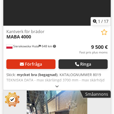
1
/
17
Kantverk för brädor
MABA
4000
9 500 €
Sierakowska Huta
648 km
Fast pris plus moms
Förfråga
Ringa
Skick:
mycket bra (begagnad)
, KATALOGNUMMER 8019
TEKNISKA DATA - max skärlängd 3700 mm - max skärhöjd
1300 mm - max skärbredd 700 mm - huvudsågens
motoreffekt 11 kW - tryckbalk - klingdiameter 550 mm -
Småannons
arbetsbordshöjd 860 mm - pneumatiskt tryck -
arbetsbordsbredd 135 mm - utsugsanslutningens
diameter 2x150 mm - totala mått längd/bredd/höjd
5600x1500x1900 mm - vikt ca 3000 kg – för kantning av