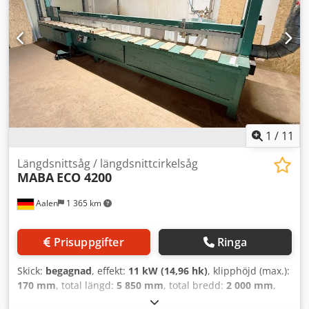
1
/
11
Längdsnittsåg / längdsnittcirkelsåg
MABA
ECO 4200
Aalen
1 365 km
Prisuppgifter
Ringa
Skick:
begagnad
, effekt:
11 kW (14,96 hk)
, klipphöjd (max.):
170 mm
, total längd:
5 850 mm
, total bredd:
2 000 mm
,
total höjd:
2 040 mm
, totalvikt:
3 500 kg
, Nr. 04548