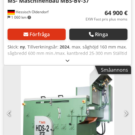
MS- Maschinenbau
MBS-BV-37
64 900 €
Hessisch Oldendorf
1 060 km
EXW Fast pris plus moms
Förfråga
Ringa
Skick:
ny
, Tillverkningsår:
2024
, max. såghöjd 160 mm max.
sågbredd 600 mm min./max. kantbredd 25-300 mm Ställtid
för bredd 0,2-1,0 sek. Matningshastighet 5-30 (70) m/min.
Sågmotorer 37 kW Matningsmotor 2,2 kW Elektrisk
Småannons
höjdjustering av övervalsar 2 laser Klyvkilar i maskinen
Fast bussning Justerbar bussning Sågbreddsindikator
Automatisk breddjustering Sågaxeldiameter 70 mm Vikt
3.500 kg Dwsdpfxsvdcc Rj Ag Toa Omgående leverans
möjlig