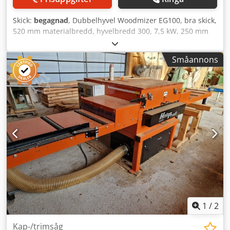
Skick:
begagnad
, Dubbelhyvel Woodmizer EG100, bra skick,
520 mm materialbredd, hyvelbredd 300, 7,5 kW, 250 mm
bladdiameter, 50 mm snitthöjd. Dwedpfx Agezqq R Ss Tsa
Småannons
1
/
2
Kap-/trimsåg