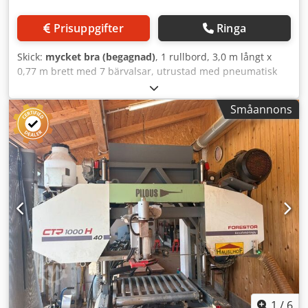
Prisuppgifter
Ringa
Skick:
mycket bra (begagnad)
, 1 rullbord, 3,0 m långt x
0,77 m brett med 7 bärvalsar, utrustad med pneumatisk
lyft- och riktningskedja med snäckväxel och bälgcylinder,
samt en träöverföringsrullsläde med gummisvängskiva för
Småannons
enmans trämatning, med 2 uppfällbara anslagsrullar för
brädor från bandsågen som redan har kantats på ena
sidan. 1 rullbord, 3,5 m långt x 0,77 m brett med 8
bärvalsar, med eller utan överföringsrullsläde. Original
PAUL-rullbord i olika bredder och längder, i standard- eller
tungt utförande, för användning framför kap-, klyv- och
eftersnittssågar. Kortarbetsbord möjliggör t.ex. att gå in för
att ta emot från tvärtransportör, passera genom
bordsinstallationen eller truckhantering av tunga balkar
eller komponenter; det finns även långarbetsbord i olika
storlekar tillgängliga. Dwedpfxst E Nw Tj Ag Tja
1
/
6