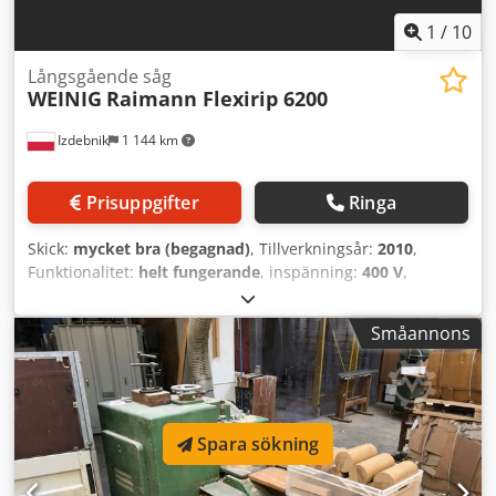
1
/
10
Långsgående såg
WEINIG
Raimann Flexirip 6200
Izdebnik
1 144 km
Prisuppgifter
Ringa
Skick:
mycket bra (begagnad)
, Tillverkningsår:
2010
,
Funktionalitet:
helt fungerande
, inspänning:
400 V
,
ingångsfrekvens:
50 Hz
, klippbredd (max.):
1 100 mm
,
sågbladsdiameter:
600 mm
, höjdjusteringstyp:
elektrisk
,
Småannons
varvtal (max):
2 900 varv/min
, Utrustning:
skydd för
sågklinga
, skärlängd 6200 mm skärbredd 1100 mm med
elektriskt justerbart anhåll skärhöjd 195 mm motoreffekt
11 kW klinghastighet 2900 varv/min steglös
matningshastighet 1-80 m/min två lasrar 6-läges
Spara sökning
höjdjustering av skärning två pneumatiska klämmor
Dwedpfx Agjzcuzgo Tja tillverkningsår 2010