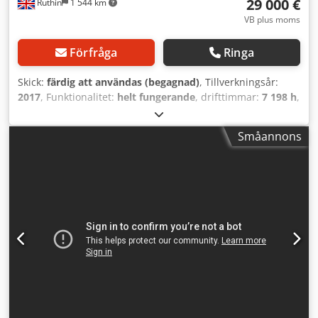
29 000 €
Ruthin
1 544 km
VB plus moms
Förfråga
Ringa
Skick:
färdig att användas (begagnad)
, Tillverkningsår:
2017
, Funktionalitet:
helt fungerande
, drifttimmar:
7 198 h
,
effekt:
18,5 kW (25,15 hk)
, klippbredd (max.):
900 mm
,
Denna maskin levereras med ett Woodmizer hydrauliskt
Småannons
stockbord. Den har en kaplängd på 7 m och sågaggregat
på 18,5 kW. Dwodpfx Aoyub Iqog Tja