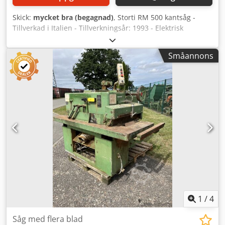
Skick:
mycket bra (begagnad)
, Storti RM 500 kantsåg -
Tillverkad i Italien - Tillverkningsår: 1993 - Elektrisk
inställning av klingavstånd TEKNISKA SPECIFIKATIONER: -
Max skärbredd: 435 mm - Max skärhöjd: 170 mm -
Småannons
Motoreffekt: 2 x 22 kW - Maximal bredd på arbetsstycke:
600 mm - Minimal materiallängd: 800 mm Dedpfx Aok
Talpsg Tswa - Max klingdiameter: 600 mm -
Spindeldiameter: 40 mm - Två övre matningsvalsar - En
övre tryckvals - Motoreffekt för valsarna: 2 x 1,1 kW -
Automatisk tryckinställning för valsarna - Sju undre
dragande kugghjulsvalsar - Elektrisk justering av klingor -
Två lasrar - Matningshastighet: 25 och 50 m/min -
Inmatningsbord: 2 950 mm - Utloppsbord: 3 000 mm -
Drivvalsdiameter: 100 mm - Matningsmotoreffekt för
valsarna: 2 x 1,5 kW Transportmått: 500 x 240 x 180 cm
Vikt: 3 500 kg
1
/
4
Såg med flera blad