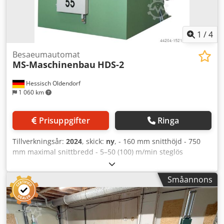
1
/
4
Besaeumautomat
MS-Maschinenbau
HDS-2
Hessisch Oldendorf
1 060 km
Prisuppgifter
Ringa
Tillverkningsår:
2024
, skick:
ny
, - 160 mm snitthöjd - 750
mm maximal snittbredd - 5–50 (100) m/min steglös
matningshastighet - 37–110 kW sågmotor Dwsdpsbrq
Ndsfx Ag Tsa - 75 mm sågaxeldiameter - 30–500 mm
Småannons
min/max kantningsbredd - 2 ställbara sågbussningar