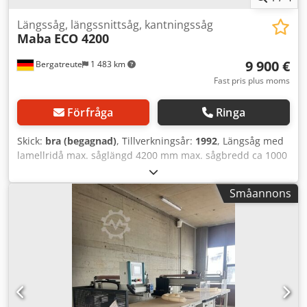
Längssåg, längssnittsåg, kantningssåg
Maba
ECO 4200
9 900 €
Bergatreute
1 483 km
Fast pris plus moms
Förfråga
Ringa
Skick:
bra (begagnad)
, Tillverkningsår:
1992
, Längsåg med
lamellridå max. såglängd 4200 mm max. sågbredd ca 1000
mm Dwsdpfx Agszq Rh Ds Toa Motor 11 kW med elektrisk
breddjustering och digital display för breddanslag nya
Småannons
lameller medföljer säljs från nuvarande plats i fungerande
skick.