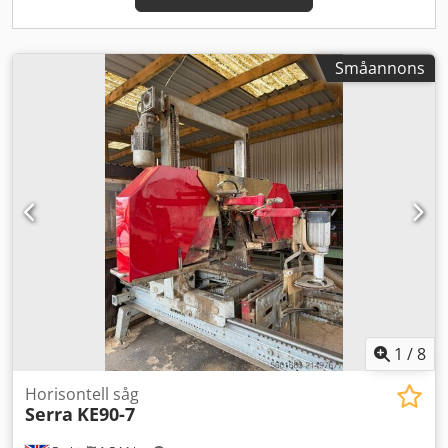
snabbspänning. • Skyddsanordning med automatisk
öppning som underlättas av två gasfjädrar. Dsdpfxszkkf Aj
Ag Tjwa • En hårdmetallbestyckad sågklinga: 450 × 4,4 × 80
Småannons
mm, Z = 40 tänder. • Sågklingans håldiameter: Ø 80 mm. •
Elektrisk utrustning o Styrskåp integrerat i maskinramen. •
Anslutningsdata o Övre, högra utsugningsanslutning: Ø
160 mm o Nedre, vänstra utsugningsanslutning: Ø 160 mm
o Utsugningsluftens hastighet: 30 m/s o Total
luftförbrukning: 4 340 m³/h o Tryckluftstillförsel: 6–8 bar •
Specifikationerna är endast avsedda som information.
Denna maskin erbjuds till försäljning på uppdrag av en
kund. Visning kan ordnas efter överenskommelse. Kontakta
oss via plattformens meddelandesystem för ytterligare
information och relevanta tekniska kontaktdetaljer.
1
/
8
Horisontell såg
Serra
KE90-7