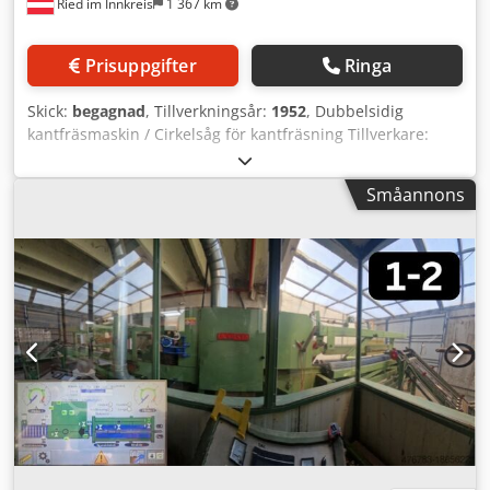
Ried im Innkreis
1 367 km
Prisuppgifter
Ringa
Skick:
begagnad
, Tillverkningsår:
1952
, Dubbelsidig
kantfräsmaskin / Cirkelsåg för kantfräsning Tillverkare:
Esterer Typ: DK600 Dwjdjzl N Tnepfx Ag Toa
Tillverkningsår: 1952 Maximal arbetsbredd: 70 cm 0-linje
Småannons
till vänster Justerbart sågblad till höger Omedelbart
tillgänglig Plats: Österrike, nära Ried im Innkreis