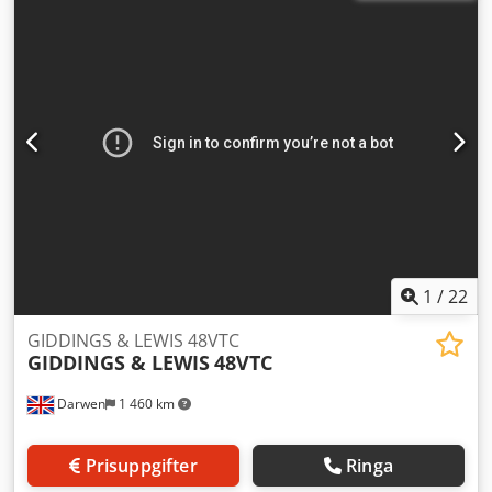
1250 mm under verktyg till bord. Crsdpfx Ajymc Ipsg Esf
1
/
22
GIDDINGS & LEWIS 48VTC
GIDDINGS & LEWIS
48VTC
Darwen
1 460 km
Prisuppgifter
Ringa