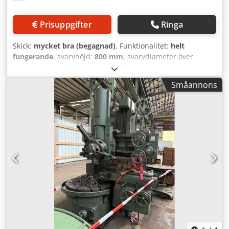
Prisuppgifter
Ringa
Skick:
mycket bra (begagnad)
, Funktionalitet:
helt
fungerande
, svarvhöjd:
800 mm
, svarvdiameter över
tvärsliden:
800 mm
, svarvdiameter:
1 000 mm
,
frontplattans diameter:
800 mm
, Tillverkare: – JUNGETHAL
Småannons
Maskin: – VTL Typ: – 800 Tillverkningsår: – Skick: – I drift
Total maskinvikt: – 11 ton TEKNISKA DETALJER Spindelskiva:
800 mm Höjd: 800 mm Crodpfx Aozmqafeg Eef
Svarvdiameter: 1 000 mm Spindelskivans varvtalsområde:
22 – 250 varv/min Chuckdiameter: 800 mm Maximalt
bearbetningsdiameter: 1 000 mm Höjd: Bordets
lastkapacitet: 3 ton Roterande bord: 4 positioner Drivkraft:
37 kW Vikt: 11 ton Spänning: 380 V Total effektförbrukning:
17 kW Maskinens mått: 1 000 mm (med verktygshållare på
sidan) 2,3 x 2,3 x 2,6 m