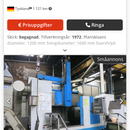
Tyskland
1 121 km
Prisuppgifter
Ringa
Skick:
begagnad
, Tillverkningsår:
1972
, Planskivans
diameter: 1200 mm Svingdiameter: 1600 mm Svarvhöjd:
1250 mm Crjdpfsyqvfijx Ag Ejf Slädesjustering: 800 mm
Siemens styrsystem Typ: 840 c Drivningseffekt: 56 kW
Småannons
Maskinen har renoverats och ombyggts hos Seidler Nr.
97237 Nr. 37 De tekniska uppgifterna kommer från
tillverkaren eller operatören och är därmed utan
förbindelse för oss. Mellanförsäljning förbehålles; våra
allmänna affärsvillkor gäller uteslutande. Om oss: över 400
egna maskiner i lager mer än 15 000 m² lageryta,
kranlyftskapasitet 70 ton över 10 000 tillbehörsartiklar för
din verkstad Vill du sälja maskiner, produktionslinjer eller
hela verksamheten? Kontakta oss gärna. Fler erbjudanden
hittar du på vår webbplats. Visningar kan ordnas efter
överenskommelse. Vi ser fram emot ert besök. Ditt Markus
Hirsch-team