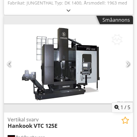
Fabrikat: JUNGENTHAL Typ: DK 1400, Årsmodell: 1963 med
1-axlig digital avläsning. Max svarvdiameter: 1400 mm
Planskiva: 1250 mm Automatisk revolverhuvud
Småannons
Spindelvarvtal: 3,5-180 varv/min Cjdjvi Hryepfx Ag Eerf
Matningar: 0,063 - 3,15 mm/varv Snabbgående: 1800
mm/min Fler uppgifter finns i databladet
Maskindokumentation finns tillgänglig. Maskinmått: Längd
4 m, Bredd 2,4 m, Höjd 3 m, Vikt 16 ton Bra allmänt skick.
1
/
5
Vertikal svarv
Hankook
VTC 125E