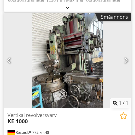
Rotationsdiameter 1250 mm Maximal rotationsdiameter
1400 mm Maximal rotationshöjd 1160 mm Maximalt
slaglängd, vertikalt/horisontellt 755 / 840 mm Bordslast
Småannons
obegränsad Rotationshastighetsområde 5,6 - 300 varv/min
Vertikal slids vinkeljustering 45° Matningsområde 0,044-8
mm/varv Snabbrörelse 2 m/min Drivningseffekt 55 kW
Utrymmesbehov L x B x H 2660 x 2710 x 3360 mm Totalvikt
16 500 kg Tillbehör / Särskilda egenskaper: • 2-axlig
digitaldisplay, tillverkare ACU-Rite Cjdey Ex Epepfx Ag Eerf
• Rotationsbord Ø 1250 mm med 4 spännbackar • 5-facks
revolverhuvud • Konisk svarvning • Kopieringssvarvning
Siegfried Volz verktygsmaskiner Rüschebrinkstr. 151-153
DE - 44143 Dortmund - Wambel / Tyskland
1
/
1
Vertikal revolversvarv
KE 1000
Rostock
772 km