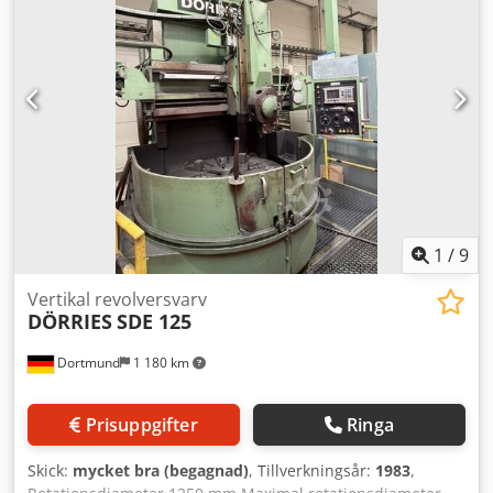
1
/
9
Vertikal revolversvarv
DÖRRIES
SDE 125
Dortmund
1 180 km
Prisuppgifter
Ringa
Skick:
mycket bra (begagnad)
, Tillverkningsår:
1983
,