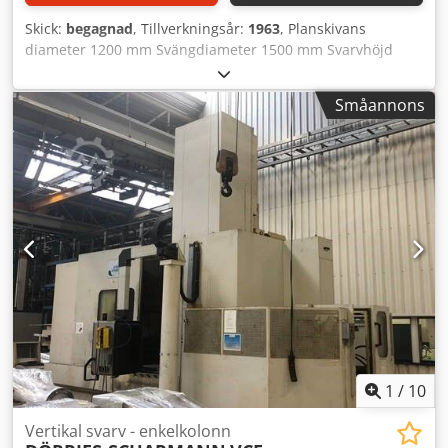
Skick:
begagnad
, Tillverkningsår:
1963
, Planskivans
diameter 1200 mm Svängdiameter 1500 mm Svarvhöjd
1300 mm Tvärslidsförskjutning 800 mm Sidslid -
Horisontell förskjutning 550 mm Cjdpfx Agsyqvuwj Ejrf
Småannons
Digitaldisplay Heidenhain Renoverad 1996 Maskinen är
cykelstyrd med Heidenhain Positip Nytt manöverpanel De
tekniska uppgifterna är uppgivna av tillverkare eller
operatör och är icke-bindande för oss. Mellanförsäljning
förbehålles; enbart våra affärs- och försäljningsvillkor
gäller. Om oss över 400 egna maskiner i lager mer än
15.000 m² lageryta, lyftkapacitet 70 ton över 10.000 artiklar
tillbehör för din verkstad Vill du sälja maskiner,
produktionslinjer eller hela din verksamhet, kontakta oss
gärna. Fler erbjudanden hittar du på vår hemsida.
Visningar kan bokas efter överenskommelse. Vi ser fram
emot ditt besök. Ditt Markus Hirsch Team
1
/
10
Vertikal svarv - enkelkolonn