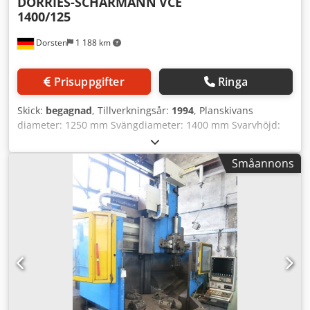
DÖRRIES-SCHARMANN
VCE
1400/125
Dorsten
1 188 km
Prisuppgifter
Ringa
Skick:
begagnad
, Tillverkningsår:
1994
, Planskivans
diameter: 1250 mm Svängdiameter: 1400 mm Svarvhöjd:
1500 mm Styrsystem: Siemens Typ: 880T Bordbelastning:
6000 kg Tvärbalkens inställning: 700 mm Max. slaghöjd:
Småannons
1000 mm Varvtal: 400 varv/min Växelsteg: 2 Matning: 3–
8000 mm/min Totalt effektbehov: 69 kW De tekniska
uppgifterna är tillverkar- eller användarbaserade och
därför utan förbindelse för oss. Mellanförsäljning
förbehålles; enbart våra affärs- och försäljningsvillkor
gäller. Om oss Crsdsyqvu Dopfx Ag Esf över 400 egna
maskiner i lager över 15 000 m² lageryta, lyftkapacitet 70 t
över 10 000 tillbehörsartiklar för din verkstad Om du vill
sälja maskiner, produktionslinjer eller din verksamhet,
kontakta oss gärna. Fler erbjudanden finns på vår