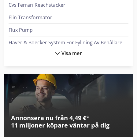
Cvs Ferrari Reachstacker
Elin Transformator
Flux Pump
Haver & Boecker System För Fyllning Av Behållare
Visa mer
Heidenreich & Harbeck Maskiner För Djuphålsborrning
Leif & Lorentz Spridare För Lim
Linde Reachstacker
Magni Teleskoplastare
Man Tipper
Annonsera nu från 4,49 €
*
Mann Hummel Filter
11 miljoner köpare
väntar på dig
Mercedes Benz Tipper