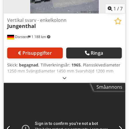
Arbetsstyckesmätning Renishaw - Linjalskala i X- och Z-axel
- 24 månaders garanti
1
/
7
Vertikal svarv - enkelkolonn
Jungenthal
Dorsten
1 188 km
Prisuppgifter
Ringa
Skick:
begagnad
, Tillverkningsår:
1965
, Plansskivediameter
1250 mm Svängdiameter 1450 mm Svarvhöjd 1200 mm
Slädjustering 800 mm Sidslides horisontaljustering 600
mm Renoverad 1996 Maskinen är cykelstyrd Nytt
Småannons
manöverbord De tekniska uppgifterna är tillverkarens eller
operatörens uppgifter och är därmed för oss utan
förbindelse. Mellanförsäljning förbehålles; enbart våra
affärs- och försäljningsvillkor gäller. Om oss över 400 egna
maskiner i lager mer än 15.000 m² lageryta, krankapacitet
70 t över 10.000 artiklar av tillbehör för din verkstad Om du
vill sälja maskiner, produktionslinjer eller ditt företag,