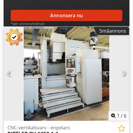
(med verktygsstöd på sidan) Cjdpjzmp U Iefx Ag Eorf 2,3 x
2,3 x 2,6 m
Annonsera nu
*per annons/månad
Småannons
1
/
6
CNC-vertikalsvarv - enpelars