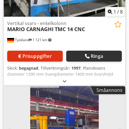
1
/
8
Vertikal svarv - enkelkolonn
MARIO CARNAGHI
TMC 14 CNC
Tyskland
1 121 km
Prisuppgifter
Ringa
Skick:
begagnad
, Tillverkningsår:
1997
, Planskivans
diameter 1200 mm Svangdiameter 1400 mm Svarvhöjd
1190 mm Styrsystem Siemens typ 840C Cedpfx Ajyqvzdjg
Eerf Slagrörelse – max. 1250 mm Verktygsväxlare 12
Småannons
positioner Bordbelastning 9000 kg Tvärbalk – justering 800
mm Varvtal 2,5-250 varv/min Snabbmatning 4 m/min Total
effektförbrukning 55 kW Maskinens vikt ca 16 t
Utrymmesbehov ca 3,95x3,6x5,56 m Maskinnr. 1096/97 De
tekniska uppgifterna är tillverkarens eller operatörens
information och är därmed ej bindande. Mellanförsäljning
förbehålles; enbart våra affärs- och försäljningsvillkor