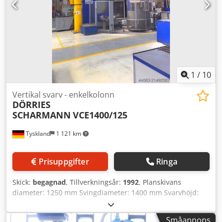
gäller. Om oss Fler än 400 egna maskiner i lager över 15
000 m² lageryta, krankapacitet 70 t mer än 10 000
tillbehörsartiklar för din verkstad Vill du sälja maskiner,
produktionslinjer eller hela verksamheter? Kontakta oss
gärna. Fler erbjudanden hittar du på vår hemsida.
Visningar kan bokas efter överenskommelse. Vi ser fram
emot ert besök. Ditt Markus Hirsch Team
1
/
10
Vertikal svarv - enkelkolonn
DÖRRIES
SCHARMANN
VCE1400/125
Tyskland
1 121 km
Prisuppgifter
Ringa
Skick:
begagnad
, Tillverkningsår:
1992
, Planskivans
diameter: 1250 mm Svingdiameter: 1400 mm Svarvhöjd:
980 mm Bordbelastning: 3 t Styrsystem: Siemens
Sinumerik 880T X-axel: 1000 mm Z-axel: 1000 mm W-axel:
Småannons