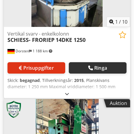
hemsida. Besök kan arrangeras efter överenskommelse. Vi
ser fram emot att träffa dig. Ditt Markus Hirsch-team
1
/
10
Vertikal svarv - enkelkolonn
SCHIESS- FRORIEP
14DKE 1250
Dorsten
1 188 km
Prisuppgifter
Ringa
Skick:
begagnad
, Tillverkningsår:
2015
, Planskivans
diameter: 1 250 mm Maximal vriddiameter: 1 500 mm
Svarvhöjd: 1 250 mm Styrsystem: Siemens Codpoyqr S Eofx
Ag Ejrf Typ: 840 Dsl Verktygshållare: 4 positioner Maskinen
Auktion
renoverades 2015 av företaget Matuschuk Siemens 840
DSL Shop Turn De tekniska uppgifterna är lämnade av
tillverkare eller ägare och är därmed inte bindande för oss.
Mellanförsäljning förbehålles; våra allmänna affärs- och
försäljningsvillkor gäller uteslutande. Om oss över 400