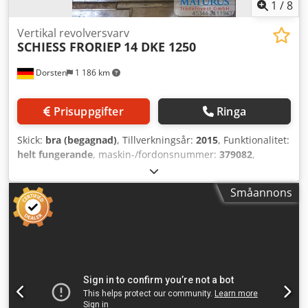
1
/
8
Vertikal revolversvarv
SCHIESS FRORIEP
14 DKE 1250
Dorsten
1 186 km
Prisuppgifter
Ringa
Skick:
bra (begagnad)
, Tillverkningsår:
2015
, Funktionalitet:
helt fungerande
, maskin-/fordonsnummer:
379082
,
Enstolps karusellsvarv | Schiess-Froriep 14 DKE 1250
Cedoyfurqjpfx Ag Eerf Maskinen renoverades 2015 hos
Småannons
företaget Matschuk, nyligen rengjord och är i gott skick. -
Planskivans diameter: 1 250 mm - Svarvdiameter: 1 500
mm - Svarvhöjd: 1 250 mm - Siemens styrsystem typ 840
Dsl - Verktygshållare Besiktning möjlig när som helst efter
överenskommelse.