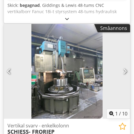
Skick:
begagnad
, Giddings & Lewis 48-tums CNC
vertikalborr Fanuc 18i-t styrsystem 48-tums hydraulisk
chuck Ungefär 1,5 m under balk till bord. Hydrauliskt
revolverhuvud Spånborttagningsband Nyligen fullständig
Småannons
maskinservice inklusive: urtagning av Timken-lager för
förspänningstest samt totalrenovering av
oljesmörjningssystemet inklusive byte av
mässingsoljeutlopp på bordet. Csdpeymc N Hefx Ag Esrf
1
/
10
Vertikal svarv - enkelkolonn
SCHIESS- FRORIEP