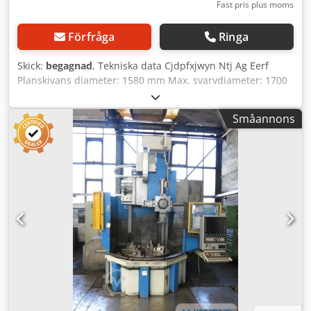
Fast pris plus moms
Förfråga
Ringa
Skick:
begagnad
, Tekniska data Cjdpfxjwyn Ntj Ag Eerf
Planskivans diameter: 1580 mm Max. svarvdiameter: 1700
mm Max. svarvhöjd med tvärbalksstöd: 1250 mm Max.
svarvhöjd med sidostöd: 1160 mm Max. planskivslast: 12
Småannons
000 kg Max. avstånd planskiva till tvärbalkens underkant:
1210 mm Max. avstånd planskiva till sidostålshållarens
underkant: 980 mm Max. avstånd planskiva till
revolverhuvudets underkant: 1420 mm 18 spindelvarvtal:
2,8 – 140 varv/min 18 matningssteg: 0,063 – 3,15 mm/varv
Totalt effektbehov: 55 kW Utrymmesbehov ca: 5300 x 3500
x 4100 mm Styrsystem: Konventionell