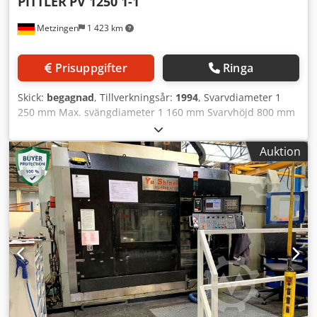
PITTLER
PV 1250 1-1
Metzingen
1 423 km
Prisuppgifter
Ringa
Skick:
begagnad
, Tillverkningsår:
1994
, Svarvdiameter 1
250 mm Max. svängdiameter 1 160 mm Svarvhöjd 800 mm
Planskivdiameter 1 000 mm Totalt effektbehov 97 kW
Maskinvikt ca 25 000 kg Utrymmesbehov ca. m PITTLER
Auktion
Vertikalt CNC-svarv- och fräscenter med verktygsväxlare
och palletväxlare Typ PV 1250 / 1-1 Tillverkningsår 1994
Max. svarvdiameter 1 000 mm Max. svängdiameter 1 160
mm Svarvlängd ca 800 mm X-axel (horisontell) 1 300 mm Y-
axel (vertikal) 800 mm Matning / snabbgång 16 000
mm/min Huvudspindelvarvtal 10 - 1 000 varv/min
Huvudspindelvarvtal via separat C-axel 0,1 - 16 varv/min
Positioneringsnoggrannhet C-axel 360 000° +/- 5'' Crodet
Hwy Sspfx Ag Eef Verktygsfäste ISO 50 Verktygsdrivning 22
kW Max. vridmoment/spindelvarvtal 315 Nm/2 500
varv/min Palletstorlek 630 x 630 mm Spindeldrivning 63 kW