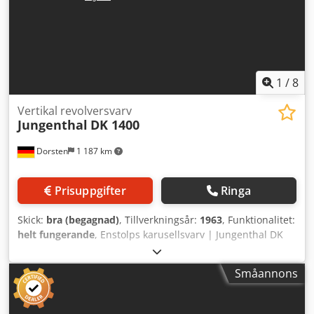
1
/
8
Vertikal revolversvarv
Jungenthal
DK 1400
Dorsten
1 187 km
Prisuppgifter
Ringa
Skick:
bra (begagnad)
, Tillverkningsår:
1963
, Funktionalitet:
helt fungerande
, Enstolps karusellsvarv | Jungenthal DK
1400 Maskinen renoverades 1996, nyligen rengjord och är i
gott skick. - Planskivans diameter: 1 200 mm -
Småannons
Svarvdiameter: 1 500 mm - Svarvhöjd: 1 300 mm -
Slädbanans justering: 800 mm Cedpoyft Ahofx Ag Eorf -
Sidosläde – horisontell justering: 550 mm - Heidenhain