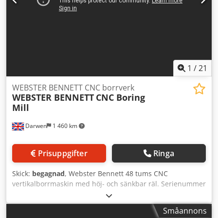
kontakta oss. Fler erbjudanden hittar du på vår hemsida.
Crjdpfxsyqvrie Ag Esf Visningar är möjliga efter
överenskommelse. Vi ser fram emot ditt besök. Ditt Markus
Hirsch-team
1
/
21
WEBSTER BENNETT CNC borrverk
WEBSTER BENNETT
CNC Boring
Mill
Darwen
1 460 km
Prisuppgifter
Ringa
Skick:
begagnad
, Webster Bennett 48 tums CNC
vertikalborrmaskin med höj- och sänkbar räl. Serienummer
6644-1. Manuell 48-tums chuck med medföljande backar.
Hydrauliskt revolverhuvud. Fanuc 18i-T styrsystem.
Småannons
Spånborttagare. Luftkonditionering på elpanelen. Cirka