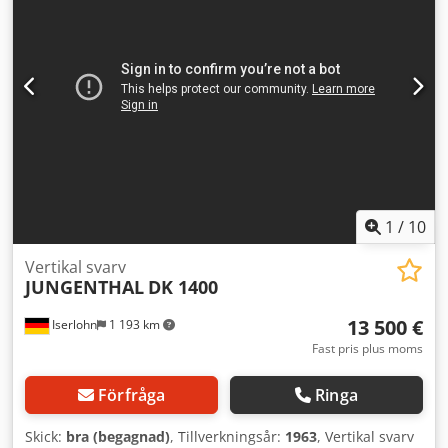
Positip 855 styrsystem - Nytt manöverpanel - Diverse
tillbehör Besiktning möjlig när som helst enligt
överenskommelse.
1
/
10
Vertikal svarv
JUNGENTHAL
DK 1400
13 500 €
Iserlohn
1 193 km
Fast pris plus moms
Förfråga
Ringa
Skick:
bra (begagnad)
, Tillverkningsår:
1963
, Vertikal svarv