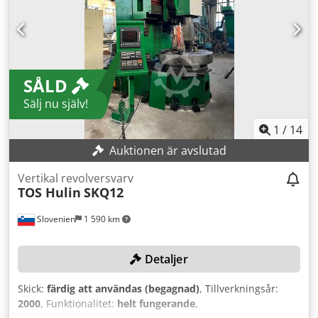
egna maskiner i lager mer än 15 000 m² lageryta,
lyftkapacitet 70 ton över 10 000 artiklar tillbehör för din
verkstad Vill du sälja maskiner, produktionslinjer eller hela
din verksamhet? Kontakta oss gärna. Fler erbjudanden
hittar du på vår webbplats. Visningar är möjliga efter
SÅLD
överenskommelse. Vi ser fram emot ditt besök. Ditt Markus
Hirsch-team
Sälj nu själv!
1
/
14
Auktionen är avslutad
Vertikal revolversvarv
TOS Hulin
SKQ12
Slovenien
1 590 km
Detaljer
Skick:
färdig att användas (begagnad)
, Tillverkningsår:
2000
, Funktionalitet:
helt fungerande
,