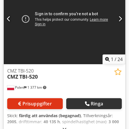
1
/
24
CMZ TBI-520
CMZ
TBI-520
Polen
1 377 km
Prisuppgifter
Ringa
Skick:
färdig att användas (begagnad)
, Tillverkningsår:
2005
, drifttimmar:
40 135 h
, spindelhastighet (max):
3 000
varv/min
, rörelseavstånd X-axel:
296 mm
, rörelseavstånd