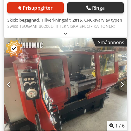
Prisuppgifter
Ringa
Skick:
begagnad
, Tillverkningsår:
2015
, CNC-svarv av typen
Swiss TSUGAMI B0206E-III TEKNISKA SPECIFIKATIONER:
Tillverkningsår: 2015 CNC-styrning: FANUC, serie 32i-B
Antal axlar: 6 Snabbmatning, axel X1: 24 000 mm/min
Småannons
Snabbmatning, axel X2: 24 000 mm/min Snabbmatning,
axel Z1: 32 000 mm/min Snabbmatning, axel Z2: 32 000
mm/min Snabbmatning, axel Y1: 15 000 mm/min
Snabbmatning, axel Y2: 15 000 mm/min Max. diameter på
ämnet: 20 mm Minsta spindelhastighet: 200 varv/min Max.
spindelhastighet: 10 000 varv/min Axel C:s upplösning:
0,001° Chsdjzp D Uuspfx Algea Spindeleffekt: 3,7 kW
Minsta motspindelhastighet: 200 varv/min Max.
motspindelhastighet: 12 000 varv/min Axel C:s upplösning
för motspindel: 0,001° Motspindeleffekt: 2,2 kW Antal
positioner för främre verktygshuvud: 8 Antal positioner för
verktygshuvud 1: 5 Antal drivna positioner för
verktygshuvud 1: 3 Hastighet för drivna verktyg i
verktygshuvud 1: 8 000 varv/min Antal positioner för
1
/
6
efterbearbetning: 8 Antal drivna positioner för