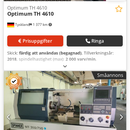
Optimum TH 4610
Optimum
TH 4610
Tyskland
1 377 km
Prisuppgifter
Ringa
Skick:
färdig att användas (begagnad)
, Tillverkningsår:
2018
, spindelhastighet (max):
2 000 varv/min
,
spindelmotorstyrka:
5 500 W
, total höjd:
1 550 mm
, total
bredd:
1 065 mm
, totalvikt:
1 720 kg
, produktlängd (max.):
Småannons
2 215 mm
, antal axlar:
2
, Svarv med manuell ledskruv och
matningsstång, tillverkad 2018. Denna Optimum TH 4610
har ett centrumavstånd på 1060 mm och en svängradie
över bädden på 460 mm. Den har ett
spindelhastighetsområde på 25–2 000 varv/min och klarar
en maximal arbetsstyckesvikt på 300 kg. Om du är ute efter
högkvalitativa svarvningsmöjligheter bör du överväga
maskinen Optimum TH 4610 som vi har till salu. Kontakta
oss för mer information. Csdpfxjzq Edge Algeha -