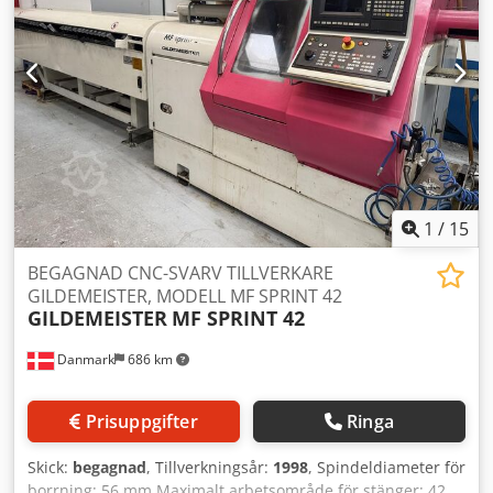
1
/
15
BEGAGNAD CNC-SVARV TILLVERKARE
GILDEMEISTER, MODELL MF SPRINT 42
GILDEMEISTER
MF SPRINT 42
Danmark
686 km
Prisuppgifter
Ringa
Skick:
begagnad
, Tillverkningsår:
1998
, Spindeldiameter för
borrning: 56 mm Maximalt arbetsområde för stänger: 42