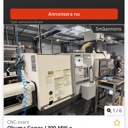
Annonsera nu
*per annons/månad
Småannons
1
/
6
CNC-svarv
Okuma
Genos L300-MW-e