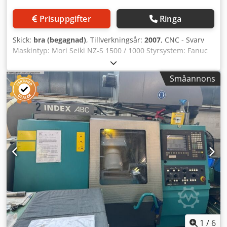
Prisuppgifter
Ringa
Skick:
bra (begagnad)
, Tillverkningsår:
2007
, CNC - Svarv
Maskintyp: Mori Seiki NZ-S 1500 / 1000 Styrsystem: Fanuc
MSC-701 Årsmodell: 2007 TEKNISKA DATA Max svarvlängd:
1 055 mm Svarvdiameter: 120 mm Max svarv-Ø över bädd:
Småannons
285 mm Snabbtransport (X/Z): 20 m/min Huvudspindel
Max varvtal: 3 500 varv/min Drivkraft: 7,5 / 5,5 kW
Stånggenomgång: 43 mm Spindelnos: A2-6 Antal revolvrar:
2 Verktygsplatser: 6 + 6 Verktygshållare: Capto Cjdpezinn
Eofx Algoha Dubbdocka Pinoldiameter: 85 mm Pinol: MK 4
Pinolslag: 70 mm Dubbdockans tvärjustering: 520 mm
Följare: hydraulisk Följare: SMW SLU-1-Z Utrustning
Spånavskiljare Kylmedelspump Verktygsmätning
1
/
6