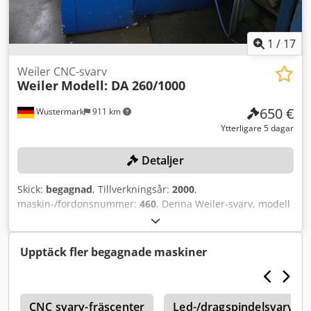
1
/
17
Weiler CNC-svarv
Weiler
Modell: DA 260/1000
650 €
Wustermark
911 km
Ytterligare 5 dagar
Detaljer
Skick:
begagnad
, Tillverkningsår:
2000
,
maskin-/fordonsnummer:
460
, Denna Weiler-svarv, modell
DA 260/1000, kommer att auktioneras ut online i vår
industriauktion/maskinauktion i samband med
nedläggningen av J&S GmbH Automotive Technology – BGA
Upptäck fler begagnade maskiner
– verkstadsutrustning, verktyg, lagerutrustning, material,
kontor, restauranginredning. Du hittar detta och många
andra objekt på vår plattform. Chodpfx Aljzp Dbhsgea
e
CNC svarv-fräscenter
Led-/dragspindelsvarv, s