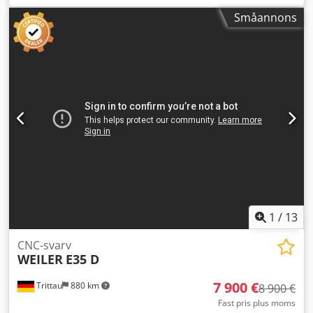
verktygshållare
mm
, total höjd:
2 000 mm
, styrtillverkare:
HAAS
, antal
Småannons
axlar:
2
, Denna HAAS SL-30HE tillverkades år 2007. En
robust horisontell svarv med en svarvdiameter över
bädden på 762 mm och en längd på 860 mm. Den har en
VDI-verktygsrevolver med 12 positioner och en
spåntransportör. Idealisk för exakta och effektiva
svarvoperationer. Kontakta oss om du vill ha mer
information om den här maskinen. Maskinfördelar
Tekniska maskinfördelar • Vänddiameter över bädd: 762
mm • Verktygsrevolver vdi: 12 verktygspositioner •
Vändlängd: 860 mm Extra information Maskinen är
fortfarande strömförsörjd Chjdpfeyar Thex Algsa
Dimensions Machine Depth 3300 mm
1
/
13
CNC-svarv
WEILER
E35 D
7 900 €
Trittau
880 km
8 900 €
Fast pris plus moms