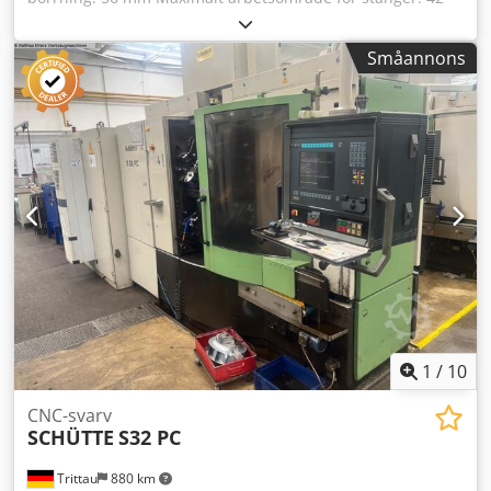
mm Spindelvarvtal (huvudspindel): 31–6300 varv/min
Spindelvarvtal (delspindel): 5000 varv/min Rörelser: Släde
Småannons
1 – X/Z – 155/280 mm Släde 2 – X/Z – 82/130 mm
Revolverhuvud 1: 8 stationer och roterande verktyg (4
stationer) 120 varv/min Revolverhuvud 2: 8 stationer
Styrsystem: Siemens Sinumerik 840 C Chjdpjzr Dn Hefx
Algja Utrustat med: Spåntransportör 30 verktygshållare 8
st roterande hållare Magasinmodell Simag 65.1 – 3200 mm
1
/
10
CNC-svarv
SCHÜTTE
S32 PC
Trittau
880 km