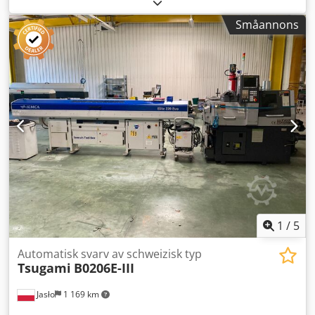
Småannons
1
/
5
Automatisk svarv av schweizisk typ
Tsugami
B0206E-III
Jasło
1 169 km