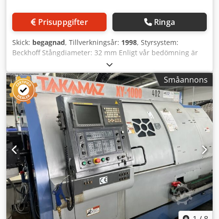
Prisuppgifter
Ringa
Skick:
begagnad
, Tillverkningsår:
1998
, Styrsystem:
Beckhoff Stångdiameter: 32 mm Enligt vår bedömning är
maskinen i gott, begagnat skick och kan inspekteras under
drift efter överenskommelse om tid. Csdezp Rzuopfx Algjha
Småannons
Det finns 4 maskiner tillgängliga. Pris per styck. Tekniska
egenskaper och tillbehör: - Omfattande reservdelspaket
Tillbehör, verktyg och spännanordningar som visas på
bilden ingår endast i leveransen om detta anges i de
ytterligare uppgifterna. Ändringar och fel i de tekniska
data och uppgifterna samt mellanförsäljning förbehålls!