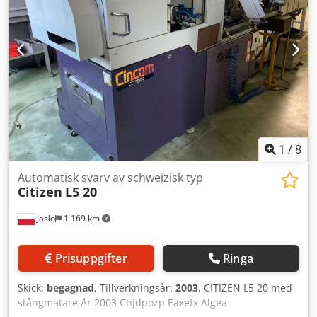
1
/
8
Automatisk svarv av schweizisk typ
Citizen
L5 20
Jasło
1 169 km
Prisuppgifter
Ringa
Skick:
begagnad
, Tillverkningsår:
2003
, CITIZEN L5 20 med
stångmatare År 2003 Chjdpozp Eaxefx Algea