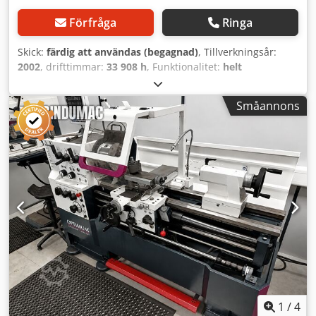
Förfråga
Ringa
Skick:
färdig att användas (begagnad)
, Tillverkningsår:
2002
, drifttimmar:
33 908 h
, Funktionalitet:
helt
fungerande
, CNC – Svarv Fabrikat: WEILER Typ: E 35 D
Årsmodell: 2002 Tekniska data Fabrikat: WEILER Typ: E35 D
Småannons
Tillverkningsår: 2002 Avstånd mellan spetsar: 950 mm
Spetshöjd: 200 mm Svarvdia. över bädd: 410 mm
Spindelhål: 54 mm Max svarvdiameter: ca 260 mm Varvtal:
20 – 3000 v/min Effekt: 10 kW Mått: ca L 2,60 x B 1,60 x H
1,70 m Vikt: ca 2,5 t Utrustning • Bruksanvisning •
Kylsystem • 3-backad chuck • Hållare för spännhylsor
Cedoy R Uukepfx Algjha Alla uppgifter utan garanti. En
demonstration under ström är möjlig när som helst i vår
utställningshall.
1
/
4