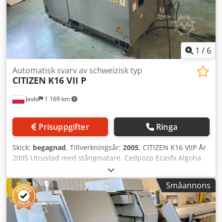
förbehålls!
1
/
6
Automatisk svarv av schweizisk typ
CITIZEN
K16 VII P
Jasło
1 169 km
Prisuppgifter
Ringa
Skick:
begagnad
, Tillverkningsår:
2005
, CITIZEN K16 VIIP År
2005 Utrustad med stångmatare. Cedpozp Ecasfx Algoha
Småannons