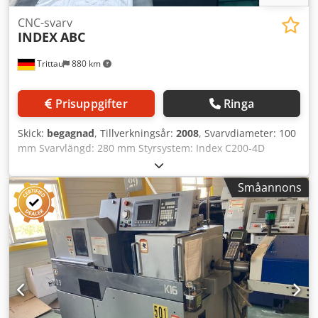
CNC-svarv
INDEX
ABC
Trittau
880 km
Prisuppgifter
Ringa
Skick:
begagnad
, Tillverkningsår:
2008
, Svarvdiameter: 100
mm Svarvlängd: 280 mm Styrsystem: Index C200-4D
Stånggenomgång: 60 mm Chsdezndtuopfx Algea
Spindelvarvtal: 6.000 varv/min Drifttimmar: ca 76.525
Småannons
Maskinen är enligt vår bedömning i gott begagnat skick
och kan ses under ström efter överenskommelse.
Maskinen kommer från första ägaren, har körts i olja och
servats årligen. Endast mässing har bearbetats.
Verktygshållare ingår ej i leveransen! Tillbehör: -
Kortstångsmatare - Spåntransportör - Delutmatningsenhet
Tillbehör, avbildade verktyg och uppspännningsutrustning
ingår endast om detta anges i tilläggsinformationen.
Ändringar och fel i tekniska data samt mellan­försäljning