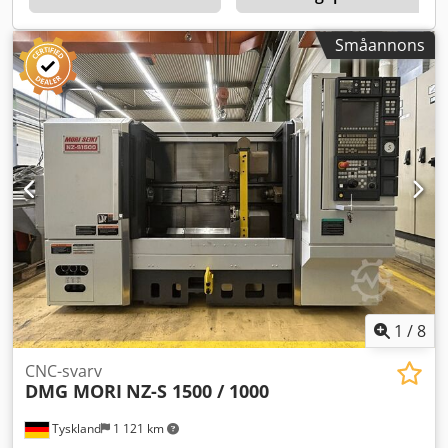
Småannons
1
/
8
CNC-svarv
DMG MORI
NZ-S 1500 / 1000
Tyskland
1 121 km