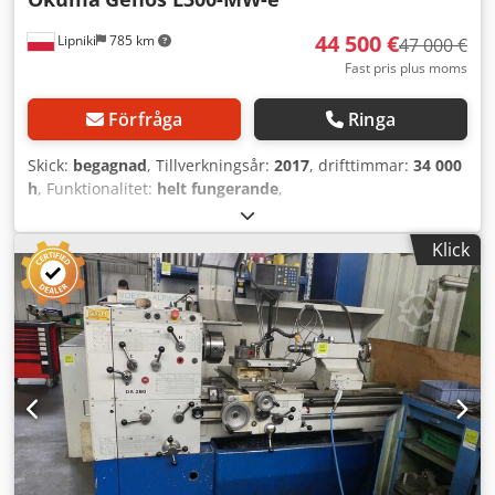
44 500 €
Lipniki
785 km
47 000 €
Fast pris plus moms
Förfråga
Ringa
Skick:
begagnad
, Tillverkningsår:
2017
, drifttimmar:
34 000
h
, Funktionalitet:
helt fungerande
,
maskin-/fordonsnummer:
W6212-T63-280
, Vi har en
Okuma-Genos CNC-svarv till salu som är klar för
Klick
användning. Maskinen är fullt fungerande och
regelbundet underhållen och servad. - Huvudspindel och
upprättarspindel - Verktygsgivare Chsdpfew Np S Hex
Algsa - Detaljupptagning Spindelhastighet: 3 800 varv/min.
Tekniskt skick: Bra, maskinen har varit hos oss sedan ny,
köpt 2017 och tagen i drift första kvartalet 2018. Svarven är
ansluten till elnät och i drift. Det finns möjlighet att testa
maskinen i arbete hos oss. Anledningen till försäljningen
är förändringar i våra projekt. Det finns möjlighet att köpa
till en LNS stångmatare för 10 000 € och en oljeimavskiljare
för 1 500 € (delarna syns på bilderna).