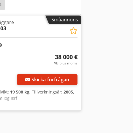
a
Småannons
läggare
903
38 000 €
VB plus moms
Skicka förfrågan
lvikt:
19 500 kg
, Tillverkningsår:
2005
,
 Iog Isrf