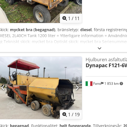
1
/
11
Skick:
mycket bra (begagnad)
, bränsletyp:
diesel
, första registreri
DIESEL 2L40CH Tank 1200 liter = Ytterligare information = Användni
kg Tekniskt skick: mycket bra Optiskt skick: mycket bra Serienumme
Kontakta Thierry Leemans för mer information.
Hjulburen asfaltut
Dynapac
F121-6
Fano
1 853 km
1
/
19
Skick:
begagnad
, Funktionalitet:
helt fungerande
, Tillverkningsår:
2