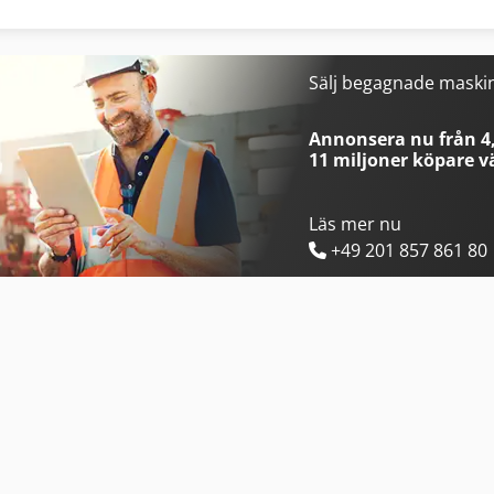
Haver & Boecker System För Fyllning Av Behållare
Man Tipper
Heidenreich & Harbeck Maskiner För Djuphålsborrning
Mann Hummel Filter
Sälj begagnade maski
Hp Skrivare
Mercedes Benz Tipper
Annonsera nu från 4,
11 miljoner köpare
vä
Läs mer nu
+49 201 857 861 80