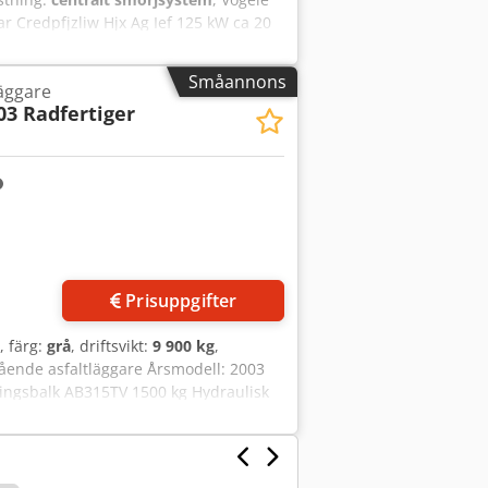
 Credpfjzliw Hjx Ag Ief 125 kW ca 20
tta AB500-3 TV, ca 4 000 kg Hydrauliskt
5 cm, total arbetsbredd 700 cm 20
Småannons
läggare
03 Radfertiger
Prisuppgifter
, färg:
grå
, driftsvikt:
9 900 kg
,
gående asfaltläggare Årsmodell: 2003
ingsbalk AB315TV 1500 kg Hydraulisk
m Nivellering