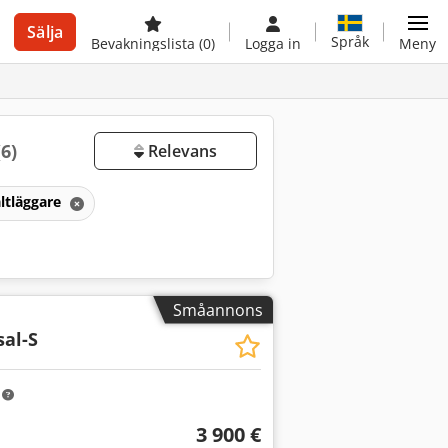
Sälja
Språk
Bevakningslista
(0)
Logga in
Meny
(6)
Relevans
altläggare
Småannons
sal-S
m
3 900 €