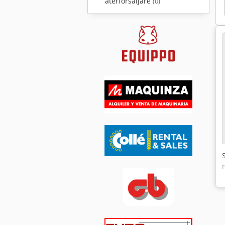
återförsäljare
(0)