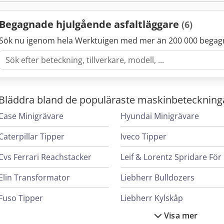
Begagnade hjulgående asfaltläggare
(6)
Sök nu igenom hela Werktuigen med mer än 200 000 begag
Bläddra bland de populäraste maskinbeteckning
Case Minigrävare
Hyundai Minigrävare
Caterpillar Tipper
Iveco Tipper
Cvs Ferrari Reachstacker
L
Elin Transformator
Liebherr Bulldozers
Fuso Tipper
Liebherr Kylskåp
Visa mer
Hanomag Bulldozers
Linde Reachstacker