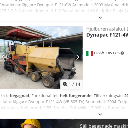
Vibrationsutläggare Dynapac F121-6W Årsmodell: 2003 Maximal drif
QSB 5.9 6x6 Arbetstimmar: 9 112 Bra allmänt skick Csdpfjzr Ezbjx
FORDON AV ALLA MÄRKEN, MAN, MERCEDES, DAF, RENAULT, VOLV
CIFA, SERMAC, PUTZMEISTER; ELLER ANLÄGGNINGSMASKINER FRÅN C
Hjulburen asfaltut
KOMATSU
Dynapac
F121-4W
Fano
1 853 km
1
/
14
Skick:
begagnad
, Funktionalitet:
helt fungerande
, Tillverkningsår:
2
asfaltutläggare Dynapac F121-4W (VB 805 TV) Årsmodell: 2004 Codpoz
Justerbar arbetsbredd: 2,55–5 meter Driftsvikt: 17 000 kg Cummins
skick VI BEDÖMER INBYTE AV FORDON AV ALLA FABRIKAT, MAN, ME
SCANIA, MED UTRUSTNING FRÅN CIFA, SERMAC, PUTZMEISTER; E
CATERPILLAR, FIAT HITACHI, KOMATSU
Sälj begagnade maski