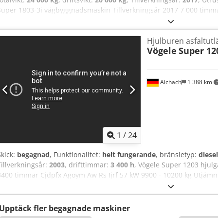
Super 1803-3i vägbyggnadsmaskin Tillverkningsår 2017 7 000 timmar
000 kg Centraliserat smörjsystem Nivelleringsfunktion Vibrationspla
justerbar arbetsbredd: 500 cm Förbreddningar: 2 x 75 cm och 2 x 2
Hjulburen asfaltut
km/h, godkänd för vägbruk
Vögele
Super 12
Aichach
1 388 km
1
/
24
Skick:
begagnad
, Funktionalitet:
helt fungerande
, bränsletyp:
diesel
Tillverkningsår:
2003
, drifttimmar:
3 400 h
, Vögele Super 1203 hjul
3400 timmar Cjdpfx Agoym Aw Rs Ijrf 57 kW 9900 - 10200 kg Utjämn
utläggningsbredd upp till 315 cm Förlängningar 2 x 40 cm till 395 c
Upptäck fler begagnade maskiner