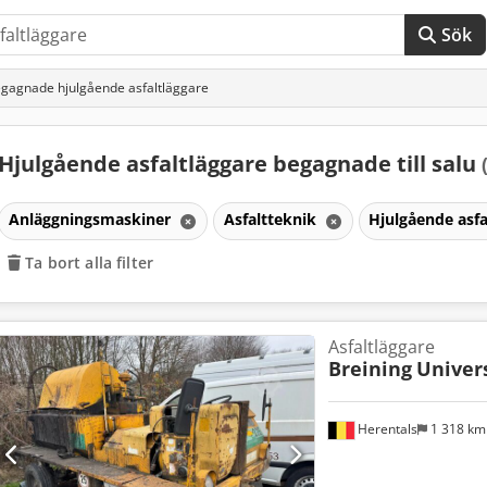
Sök
gagnade hjulgående asfaltläggare
Hjulgående asfaltläggare begagnade till salu
Anläggningsmaskiner
Asfaltteknik
Hjulgående asf
Ta bort alla filter
Asfaltläggare
Breining
Univer
ar
Herentals
1 318 k