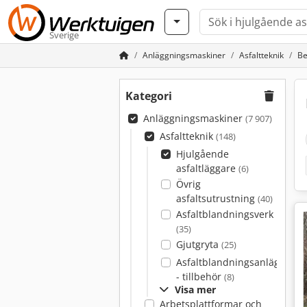
Sverige
Anläggningsmaskiner
Asfaltteknik
Be
Kategori
Anläggningsmaskiner
(7 907)
Asfaltteknik
(148)
Hjulgående
asfaltläggare
(6)
Övrig
asfaltsutrustning
(40)
Asfaltblandningsverk
(35)
Gjutgryta
(25)
Asfaltblandningsanläggning
- tillbehör
(8)
Visa mer
Arbetsplattformar och