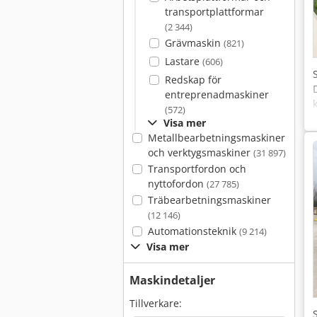
transportplattformar
(2 344)
Grävmaskin
(821)
Lastare
(606)
Redskap för
entreprenadmaskiner
(572)
Visa mer
Metallbearbetningsmaskiner
och verktygsmaskiner
(31 897)
Transportfordon och
nyttofordon
(27 785)
Träbearbetningsmaskiner
(12 146)
Automationsteknik
(9 214)
Visa mer
Maskindetaljer
Tillverkare: