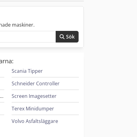
nade maskiner.
Sök
arna:
Scania Tipper
Schneider Controller
eif & Lorentz Spridare För Lim
Screen Imagesetter
Terex Minidumper
Volvo Asfaltsläggare
Vw Tipper