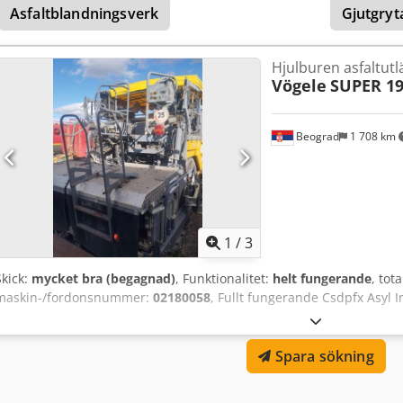
Asfaltblandningsverk
Gjutgryt
Hjulburen asfaltut
Vögele
SUPER 1
Beograd
1 708 km
1
/
3
Skick:
mycket bra (begagnad)
, Funktionalitet:
helt fungerande
, tota
maskin-/fordonsnummer:
02180058
, Fullt fungerande Csdpfx Asyl Im
Spara sökning