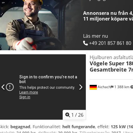
Annonsera nu från 4,
11 miljoner köpare
vä
Läs mer nu
+49 201 857 861 80
Hjulburen asfaltut
Vögele
Super 18
Gesamtbreite 
Aichach
1 388 km
1
/
26
Skick:
begagnad
, Funktionalitet:
helt fungerande
, effekt:
125 kW (16
totalvikt:
24 000 kg
, driftsvikt:
20 000 kg
, Tillverkningsår:
2017
, Utru