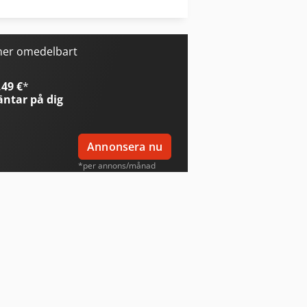
Windmöller & Hölscher Maskiner För Påsar
ner omedelbart
49 €
*
ntar på dig
Annonsera nu
*per annons/månad