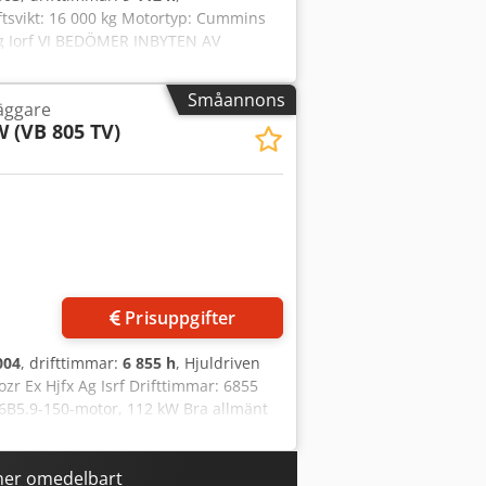
tsvikt: 16 000 kg Motortyp: Cummins
 Ag Iorf VI BEDÖMER INBYTEN AV
O, SCANIA, MED UTRUSTNING FRÅN
ATERPILLAR, FIAT HITACHI,
Småannons
läggare
 (VB 805 TV)
Prisuppgifter
004
, drifttimmar:
6 855 h
, Hjuldriven
r Ex Hjfx Ag Isrf Drifttimmar: 6855
 6B5.9-150-motor, 112 kW Bra allmänt
RCEDES, DAF, RENAULT, VOLVO,
LLER ENTREPRENADMASKINER FRÅN
ner omedelbart