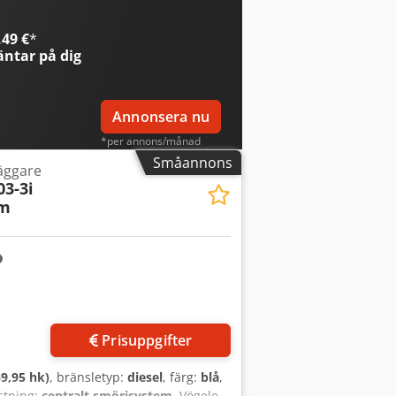
49 €
*
ntar på dig
Annonsera nu
*per annons/månad
Småannons
läggare
03-3i
7m
Prisuppgifter
9,95 hk)
, bränsletyp:
diesel
, färg:
blå
,
stning:
centralt smörjsystem
, Vögele