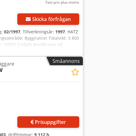
Fast pris plus moms
Skicka förfrågan
ng:
02/1997
, Tillverkningsår:
1997
, HATZ
ngsområde: Byggnation Totalvikt: 3 800
r: 12057 Crjdpfx Aeydfa Aeg Iof
Småannons
läggare
W
Prisuppgifter
003
, drifttimmar:
9 112 h
,