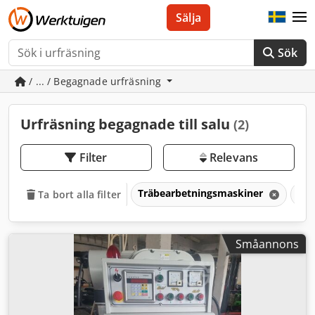
Sälja
Sök
/ ... / Begagnade urfräsning
Urfräsning begagnade till salu
(2)
Filter
Relevans
Träbearbetningsmaskiner
Frä
Ta bort alla filter
Småannons