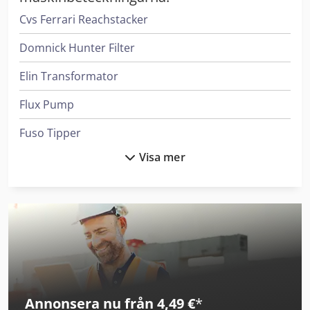
Cvs Ferrari Reachstacker
Domnick Hunter Filter
Elin Transformator
Flux Pump
Fuso Tipper
Visa mer
Haver & Boecker System För Fyllning Av Behållare
Heidenreich & Harbeck Maskiner För Djuphålsborrning
Ingersoll Rand Kompressorer
Iveco Tipper
Leif & Lorentz Spridare För Lim
Annonsera nu från 4,49 €
*
Linde Reachstacker