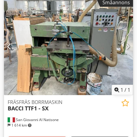
Småannons
1
/
1
FRÄSFRÄS BORRMASKIN
BACCI
TTF1 - SX
San Giovanni Al Natisone
1 614 km