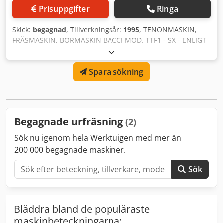
Prisuppgifter
Ringa
Skick:
begagnad
, Tillverkningsår:
1995
, TENONMASKIN,
FRÄSMASKIN, BORMASKIN BACCI MOD. TTF1 - SX - ENLIGT
CE-NORM – BEGAGNADE - Spänning: 380V/50Hz -
Serienummer: 333 - Årsmodell: 1995 Dsdpfsmxfhmox
Spara sökning
Ambjkr
Begagnade urfräsning
(2)
Sök nu igenom hela Werktuigen med mer än
200 000 begagnade maskiner.
Sök
Bläddra bland de populäraste
maskinbeteckningarna: