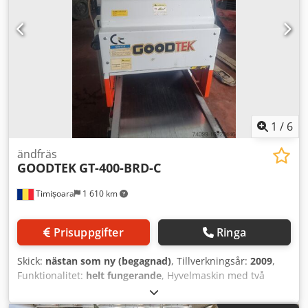
1
/
6
ändfräs
GOODTEK
GT-400-BRD-C
Timișoara
1 610 km
Prisuppgifter
Ringa
Skick:
nästan som ny (begagnad)
, Tillverkningsår:
2009
,
Funktionalitet:
helt fungerande
, Hyvelmaskin med två
fräsar, en nedre och en övre. Dkedpoufr H Asfx Ambsr