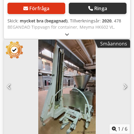
Förfråga
Ringa
Skick:
mycket bra (begagnad)
, Tillverkningsår:
2020
, 478
BEGANDAD Tippvagn för container, Meyma HK602 VL.
YTTRE DIMENSIONER (i cm): - bredd: 150 Dodpfxjzqvups
Akqewa - längd: 150 - höjd: 372 TEKNISKA DATA: -
Småannons
tillverkningsår: 2020 - spänning: 400V Angivet pris är ett
nettopris. Följande tillval finns mot extra kostnad:
transport av maskinen. VI TALAR ENGELSKA, TYSKA,
FRANSKA, RYSKA OCH UKRAINSKA.
1
/
6