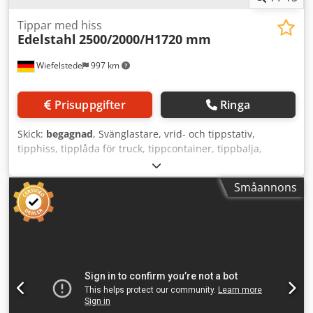
Tippar med hiss
Edelstahl
2500/2000/H1720 mm
Wiefelstede
997 km
Prisuppgifter
Ringa
Skick:
begagnad
, Svänglastare, vrid- och tippstativ,
tipphiss, tipplåda för truck, tippcontainer, tippbalja,
tippanordning för matningsvagnar, matningsvagnar
Dwedpfxjupbdyo Akqsa - Överlåtelse: i befintligt skick som
Småannons
besiktigat - Skick: kan ej testas eftersom ingen
programvara är installerad. - Tippanordning: av rostfritt
stål - Utkastshöjd: ca 1600 mm - Användning: för
bageriprodukter eller livsmedelsindustrin - Enskilda
komponenter/mått: se bilder, hjulavstånd 1640 mm - Mått:
2500/2000/H1720 mm - Vikt: 1740 kg