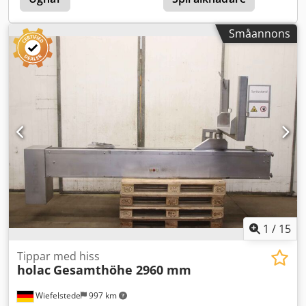
Småannons
1
/
15
Tippar med hiss
holac
Gesamthöhe 2960 mm
Wiefelstede
997 km