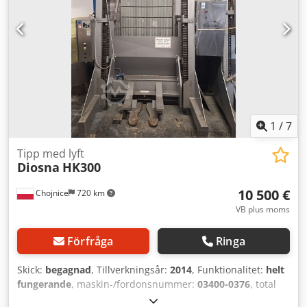
1
/
7
Tipp med lyft
Diosna
HK300
10 500 €
Chojnice
720 km
VB plus moms
Förfråga
Ringa
Skick:
begagnad
, Tillverkningsår:
2014
, Funktionalitet:
helt
fungerande
, maskin-/fordonsnummer:
03400-0376
, total
höjd:
2 850 mm
, lastkapacitet:
600 kg
, total bredd:
1 850