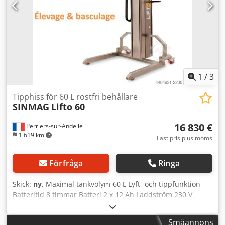
1400 x 1600 mm (BxDxH) Ny maskin & SAB-testad Dedpfsx I
U H Ijx Akqewa Med garanti och reservdelsservice Tillval:
Serviceavtal Servicepaket Reservdelslåda Leveransservice
Instruktion & igångkörning Vi har fler lyfttippare i lager för
dig!
1
/
3
Tipphiss för 60 L rostfri behållare
SINMAG
Lifto 60
16 830 €
Perriers-sur-Andelle
1 619 km
Fast pris plus moms
Förfråga
Ringa
Skick:
ny
, Maximal tankvolym 60 L Lyft- och tippfunktion
Batteritid 8 timmar Batteri 2 x 12 Ah Laddström 230 V
Styrsystem 24 V Motoreffekt 500 W + 140 W Nettovikt 115
kg Konstruktion i rostfritt stål Mobil enhet på hjul
Småannons