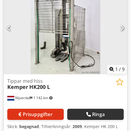
1
/
9
Tippar med hiss
Kemper
HK200 L
Nijverdal
1 142 km
Prisuppgifter
Ringa
Skick:
begagnad
, Tillverkningsår:
2009
, Kemper HK 200 L