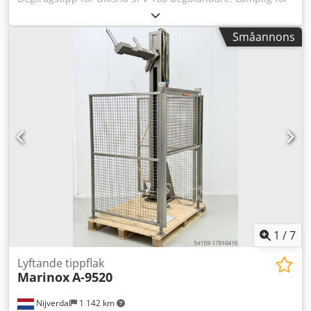
WP Haton brödlinje. Maskinen finns tillgänglig för visning
på vårt lager (36-068 Bachórz, Polen). Tillgängliga
Småannons
betaltjänster: transport / installation / igångkörning. Priset
som anges är exklusive moms. VI TALAR ENGELSKA, TYSKA,
FRANSKA, RYSKA, UKRAINSKA. I vårt erbjudande hittar du
bageriugnar, stickugnar, däckugnar, konditoribackugnar,
butikugnar, bagerimaskiner, brödlinjer, bulllinjer,
kaklinjer, croissantlinjer, baguettemaskiner, degblandare,
mixrar, kavlingsmaskiner, croissantmaskiner. Dwedpowfdb
Aofx Akqea Se alla våra annonser.
1
/
7
Lyftande tippflak
Marinox
A-9520
Nijverdal
1 142 km