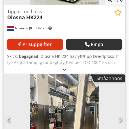
1
/
6
Tippar med hiss
Diosna
HK224
Nijverdal
1 142 km
Prisuppgifter
Ringa
Skick:
begagnad
, Diosna HK 224 hävlyft/tipp Dwedpfxsx Tf
Iyo Akqoa Lämplig för degtråg Kemper ECO 100/125 och
Diosna SP240 AD Max lastkapacitet: 600 kg Totalhöjd: 335
cm Tippningshöjd: ca 200 cm
Småannons