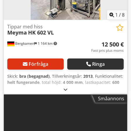
1
/
8
Tippar med hiss
Meyma
HK 602 VL
12 500 €
Bergkamen
1 164 km
Fast pris plus moms
Förfråga
Ringa
Skick:
bra (begagnad)
, Tillverkningsår:
2013
, Funktionalitet:
helt fungerande
, total höjd:
4 000 mm
, lastkapacitet:
600
kg
, byggnadshöjd:
4 000 mm
, total bredd:
1 200 mm
, total
längd:
800 mm
, inspänning:
400 V
, Hebekipper HK 602 VL
Småannons
Meyma, årsmodell 2013, med en totalhöjd på ca 400 cm,
för närvarande utrustad för Diosna kittelvagnar 120a och
160a med "gaffel- eller ögonupptagning", tippningshöjd för
närvarande inställd på ca 200 till 250 cm, inkluderar
övervakning av säkerhetsområdet utan skyddsgaller via