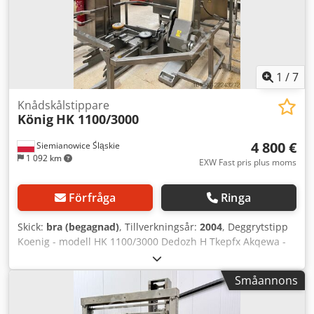
1
/
7
Knådskålstippare
König
HK 1100/3000
4 800 €
Siemianowice Śląskie
1 092 km
EXW Fast pris plus moms
Förfråga
Ringa
Skick:
bra (begagnad)
, Tillverkningsår:
2004
, Deggrytstipp
Koenig - modell HK 1100/3000 Dedozh H Tkepfx Akqewa -
lyfthöjd - funktion för att tömma degen ur gryten -
maskinen har arbetat med degdelaren I-Rex och
Småannons
blandaren Sancassiano - begagnad - tillverkningsår ca
2004 - tekniskt skick bra - pris 4 000 € EXW