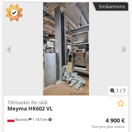
mm
, total längd:
1 700 mm
, lyfthöjd:
1 300 mm
,
Småannons
inspänning:
400 V
, Vi erbjuder denna begagnade tippvagn
med Diosna HK300-lyft, tillverkad år 2014, för användning
med Diosna Wendelkneter WV240 ATP/FU-degmaskin. Typ:
HK300 Fabriksnummer: 03400-0376 Tillverkningsår: 2014
Ljudtrycksnivå (LpA): 70 dB(A) Antal faser: 3 Märkspänning
(Un): 400 V Frekvens: 50 Hz Märkeffekt (Pn): 1,1 kW
Märkström (In): 2,5 A Angivet pris avser 1 st och är ett
netto-pris. Vi har 2 st till försäljning. Dwodpfx Akozquiloqsa
Vid frågor eller behov av ytterligare information, vänligen
skicka ett meddelande eller kontakta oss via telefon.
1
/
7
Tiltmaskin för skål
Meyma
HK602 VL
4 900 €
Bachórz
1 167 km
Fast pris plus moms