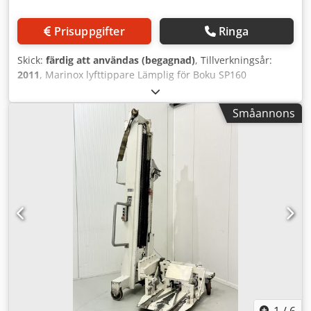
Prisuppgifter
Ringa
Skick:
färdig att användas (begagnad)
, Tillverkningsår:
2011
, Marinox lyfttippare Lämplig för Boku SP160
degbunkar Utförande i rostfritt stål Säkerhetsskydd
Årsmodell 2011 Dsdpfju U A Naex Akqewa
Småannons