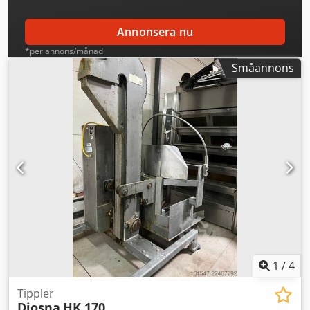
Annonsera nu
*per annons/månad
Småannons
1
/
4
Tippler
Diosna
HK 170