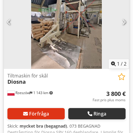
Utan dokumentation
1
/
2
Tiltmaskin för skål
Diosna
3 800 €
Rzeszów
1 143 km
Fast pris plus moms
Förfråga
Ringa
Skick:
mycket bra (begagnad)
, 073 BEGAGNAD
Degtrågstipp för Diosna SPV 160 degblandare. Lämplig för