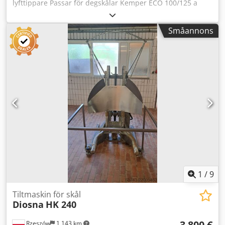
lyfttippare Passar för degskålar Kemper ECO 100/125 a
Max lastkapacitet 390 kg Totalhöjd 340 cm Tippningshöjd
ca 247 cm Säkerhetshölje Utrensningsanordning
Småannons
Tillverkningsår: 2009 Dwedex Swzijpfx Akqoa Bilder FÖRE
översyn
1
/
9
Tiltmaskin för skål
Diosna
HK 240
3 800 €
Rzeszów
1 143 km