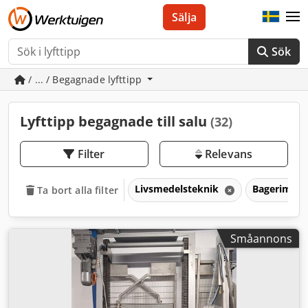
Sälja
Sök
/ ... / Begagnade lyfttipp
Lyfttipp begagnade till salu
(32)
Filter
Relevans
Livsmedelsteknik
Bagerimask
Ta bort alla filter
Småannons