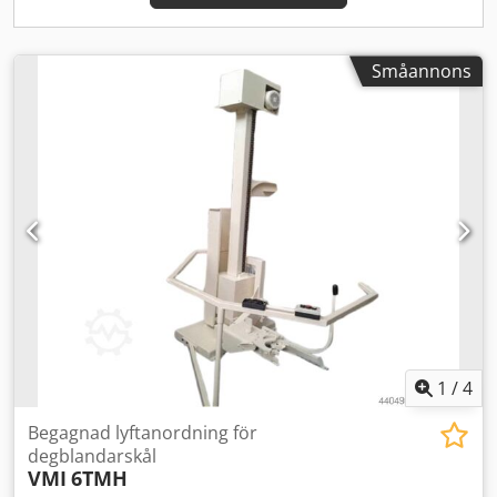
Småannons
1
/
4
Begagnad lyftanordning för
degblandarskål
VMI
6TMH