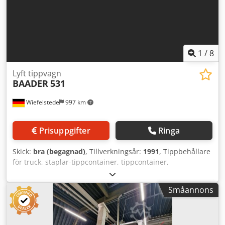
1
/
8
Lyft tippvagn
BAADER
531
Wiefelstede
997 km
Prisuppgifter
Ringa
Skick:
bra (begagnad)
, Tillverkningsår:
1991
, Tippbehållare
för truck, staplar-tippcontainer, tippcontainer,
tipptruckbehållare, trucktippbehållare, -Kropp: av rostfritt
stål -Tillverkare: BAADER typ 531 -Tipphöjd: 2500 mm (kan
Småannons
ändras mot tillägg) -Maximal gaffelbredd: 740 mm -
Kedjelift: Demag, tillverkningsår 2007 -Mått:
3800/890/H1060 mm -Vikt: 326 kg Dwjdpsfx T Hfjfx Akqsa -