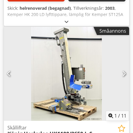
Totalhöjd 2200 mm Angiven bredd 820 mm Angiven djup
Skick:
helrenoverad (begagnad)
, Tillverkningsår:
2003
,
810 mm Angiven bredd (övre del) 965 mm Angiven
Kemper HK 200 LD lyfttippare, lämplig för Kemper ST125A
användbar höjd 1550 mm Konstruktion Rostfritt stål
och President 125A degbunkar Dsdswbtfcspfx Akqjwa
Mobilitet Mobil enhet på hjul Strömförsörjning Batterier,
Maximal lyftkapacitet: 1000 kg Totalhöjd: 380 cm Tipphöjd:
utan permanent elanslutning Batterikontroll Kontrollskärm
Småannons
cirka 290 cm Tillverkningsår: 2003
för laddningsnivå Angiven tillverkargaranti 2 år
1
/
11
Skålliftar