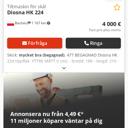
Tiltmaskin för skål
Diosna
HK 224
4 000 €
Bachórz
1 167 km
Fast pris plus moms
Förfråga
Ringa
Skick:
mycket bra (begagnad)
, 477 BEGAGNAD Diosna HK
224 tippflak. YTTRE MÅTT (i cm): - bredd: 180 - längd: 210 -
höjd: 320 TEKNISKA DATA: - effekt: 1,1 kW - spänning: 400V
50Hz Angivet pris är ett netto-pris. Dedpfx Akjzqvm Eeqjwa
Följande tillval finns tillgängliga mot en extra kostnad:
transport av maskinen. VI TALAR ENGELSKA, TYSKA,
FRANSKA, RYSKA OCH UKRAINSKA.
Annonsera nu från 4,49 €
*
11 miljoner köpare
väntar på dig