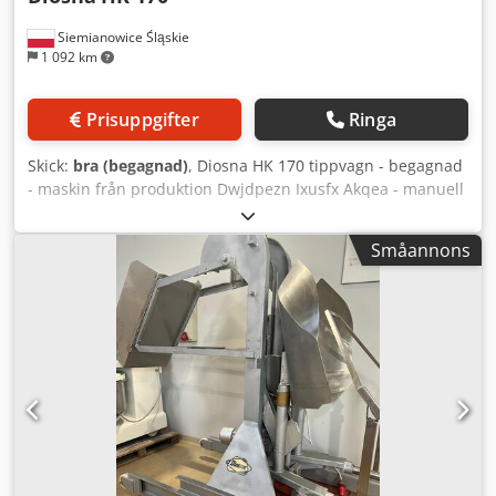
Siemianowice Śląskie
1 092 km
Prisuppgifter
Ringa
Skick:
bra (begagnad)
, Diosna HK 170 tippvagn - begagnad
- maskin från produktion Dwjdpezn Ixusfx Akqea - manuell
styrning - matning 3 x 400 V - maskin förberedd för Diosna
SPV 120 degblandare - gott tekniskt skick - avhämtning från
Småannons
lager/transportmöjlighet - pris på förfrågan