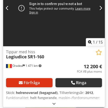
skanner, manuell styrning, inklusive dokumentation
(manual / kontrollbok), var i drift fram till slutet av mars,
lastklar i D-59192 Bergkamen. (Gaffeltruck för tippning och
lastning finns tillgänglig.) Tekniska data: ca 120 cm bredd,
ca 80 cm djup och ca 400 cm höjd, vikt: ca 1 250 kg
Elektrisk anslutning: 380 / 400 V, 16 A CEE-kontakt Pris i
"bageriskick" från lager: 12 500,- EUR netto Dwodoy Sb
Sfspfx Akqsa
1
/
15
Tippar med hiss
Logiudice
SR1-160
12 200 €
Oradea
1 471 km
FCA VB plus moms
Förfråga
Ringa
Skick:
helrenoverad (begagnad)
, Tillverkningsår:
2012
,
Funktionalitet:
helt fungerande
, maskin-/fordonsnummer:
2012C4-127-6/1
, total höjd:
2 800 mm
, lastkapacitet:
160
kg
, byggnadshöjd:
2 800 mm
, år för senaste översyn:
2026
,