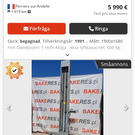
5 990 €
Perriers-sur-Andelle
1 619 km
Fast pris plus moms
Förfråga
Ringa
Skick:
begagnad
, Tillverkningsår:
1991
, - Mått: 1900x1680
mm Dwodpoxnc T Hofx Akqja - Max lyftkapacitet: 600 kg -
Serienr: 49779 - Årsmodell: 1991 - Denna lyft är avsedd för
att lyfta tankar och tömma dem i en tratt eller
Småannons
vägningsenhet - Tippningshöjd och riktning är variabla
beroende på typ av tankar och vägningsenheter -
Spänning: 380V - Effekt: 0,75 kW - Vikt: 430 kg Isdcvyexnc T
Hoqi Aebd - Renoverad utrustning: Utrustningen förbereds
vid beställning; tider för hämtning och återlämning avtalas
då (vänligen begär pris efter renovering)