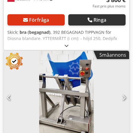
Fast pris plus moms
Förfråga
Ringa
Skick:
bra (begagnad)
, 392 BEGAGNAD TIPPVAGN för
Diosna blandare. YTTERMÅTT (i cm): - höjd 250, Dedpfx
Akoy Uv A Deqowa - bredd 125, - längd 210. Utrustningen
är redo för visning i vårt lager (36-068 Bachórz, Polen).
Småannons
Tillgängliga tillval mot extra kostnad: transport /
installation / igångkörning. Angivet pris är exklusive moms.
VI TALAR ENGELSKA, TYSKA, FRANSKA, RYSKA, UKRAINSKA.
I vårt erbjudande hittar du bakugnar, vagnugnar,
däckugnar, konditoriugnar, butiksugnar, bagerimaskiner,
brödlinjer, franskelinjer, kaklinjer, croissantlinjer,
baguette-maskiner, blandare, mixers, valsmaskiner,
croissantmaskiner. Se alla våra annonser.