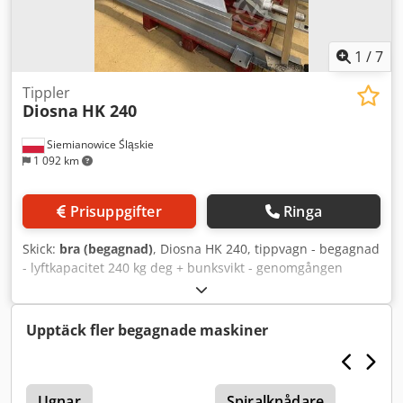
1
/
7
Tippler
Diosna
HK 240
Siemianowice Śląskie
1 092 km
Prisuppgifter
Ringa
Skick:
bra (begagnad)
, Diosna HK 240, tippvagn - begagnad
- lyftkapacitet 240 kg deg + bunksvikt - genomgången
Dwsdpfsznwmujx Akqoa - tekniskt skick: bra - avhämtning
från lager / transport kan ordnas - pris på förfrågan
Upptäck fler begagnade maskiner
Ugnar
Spiralknådare