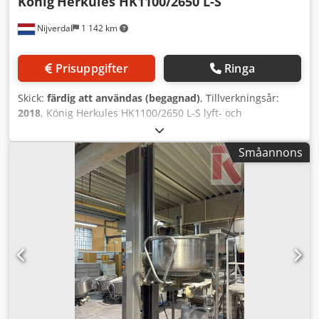
König
Herkules HK1100/2650 L-S
Nijverdal
1 142 km
Prisuppgifter
Ringa
Skick:
färdig att användas (begagnad)
, Tillverkningsår:
2018
, König Herkules HK1100/2650 L-S lyft- och
tippanordning Dwsdpfxjv S D Dxo Akqoa
Upptagningsanordning för Kemper SP150 degbunkar
Småannons
Urtagningsenhet Säkring med laserscanner Tillverkningsår
2018 Stationär version Max lastkapacitet 980 kg Totalhöjd
380 cm Tippningshöjd 257 cm med automatisk
smörjsystem för spindel