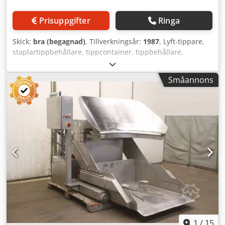
Prisuppgifter
Ringa
Skick:
bra (begagnad)
, Tillverkningsår:
1987
, Lyft-tippare,
staplartippbehållare, tippcontainer, tippbehållare,
staplartråg, -Tillverkare: holac, tippmekanism i rostfritt stål
Dwedpfxovx Ni To Akqoa -Maskinnummer: 4.023.17.9/1 -
Småannons
Användning: för livsmedelsindustrin med höjdjusterbar
tippfunktion -Inställd tipphöjd: 2000 mm (kan ändras mot
extra kostnad till max ca 2500 mm) -Totalhöjd: 2960 mm -
Enskilda komponenter/mått: se bilder -Transportmått:
2960/600/H1630 mm -Vikt: 470 kg
1
/
15