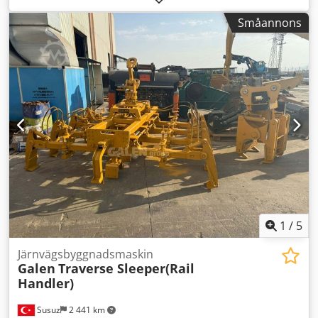
ton/timme
Småannons
1
/
5
Järnvägsbyggnadsmaskin
Galen
Traverse Sleeper(Rail
Handler)
Susuz
2 441 km