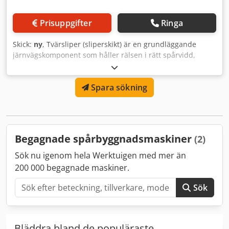
Prisuppgifter
Ringa
Skick:
ny
, Tvärsliper (sliperskikt) är en grundläggande
järnvägskomponent som håller rälsen i rätt spårvidd,
fördelar belastningen jämnt och säkerställer spårstabilitet.
Crsdpfx Ajw Nrxiolbof
Spara sökning
Begagnade spårbyggnadsmaskiner
(2)
Sök nu igenom hela Werktuigen med mer än
200 000 begagnade maskiner.
Sök
Bläddra bland de populäraste