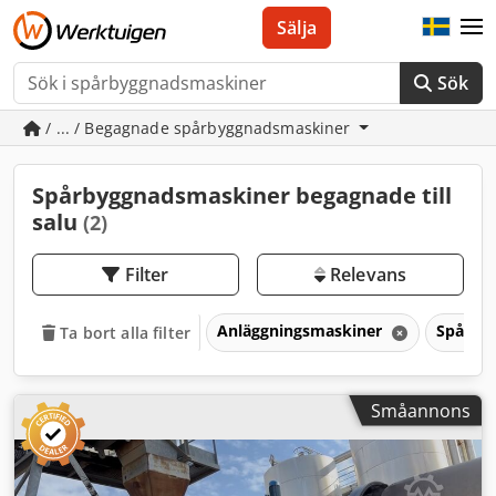
Sälja
Sök
/ ... / Begagnade spårbyggnadsmaskiner
Spårbyggnadsmaskiner begagnade till
salu
(2)
Filter
Relevans
Anläggningsmaskiner
Spårby
Ta bort alla filter
Småannons