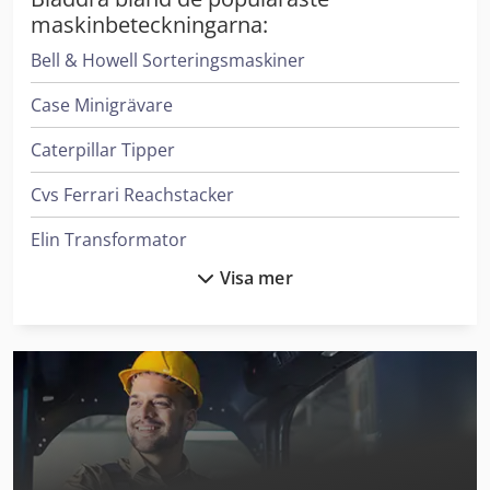
maskinbeteckningarna:
Bell & Howell Sorteringsmaskiner
Case Minigrävare
Caterpillar Tipper
Cvs Ferrari Reachstacker
Elin Transformator
Visa mer
Haver & Boecker System För Fyllning Av Behållare
Heidenreich & Harbeck Maskiner För Djuphålsborrning
Hp Skrivare
Ingersoll Rand Kompressorer
Leif & Lorentz Spridare För Lim