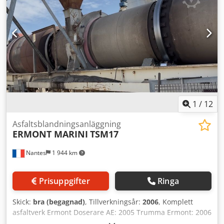
1
/
12
Asfaltsblandningsanläggning
ERMONT MARINI
TSM17
Nantes
1 944 km
Prisuppgifter
Ringa
Skick:
bra (begagnad)
, Tillverkningsår:
2006
, Komplett
asfaltverk Ermont Doserare AE: 2005 Trumma Ermont: 2006
Styrplats ERMIS: 2011 Credpfxexuwuro Albef Kapacitet: 170