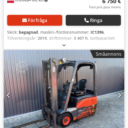
6 750 €
Orońsko
992 km
Fast pris plus moms
Förfråga
Ringa
Skick:
begagnad
, maskin-/fordonsnummer:
IC1396
,
Tillverkningsår:
2019
, drifttimmar:
3 407 h
, lastkapacitet:
1 600 kg
, lyfthöjd:
3 360 mm
, bränsletyp:
elektrisk
,
masttyp:
duplex
, byggnadshöjd:
2 160 mm
, gaffellängd:
Småannons
800 mm
, 5243155 Serienummer: 516221V01809 Codpfx
Agozrrg Deujrf Internationell transport är
möjlig/Internationell leverans erbjuds.