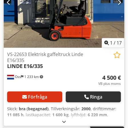
1
/
17
VS-22653 Elektrisk gaffeltruck Linde
E16/335
LINDE
E16/335
4 500 €
Oss
1 233 km
VB plus moms
Förfråga
Ringa
Skick:
bra (begagnad)
, Tillverkningsår:
2000
, drifttimmar:
11 085 h
, lastkapacitet:
1 600 kg
, lyfthöjd:
6 220 mm
,
bränsletyp:
elektrisk
, masttyp:
triplex
, byggnadshöjd:
2 725 mm
, tomvikt:
3 200 kg
, miltal:
11 085 km
, Elektrisk