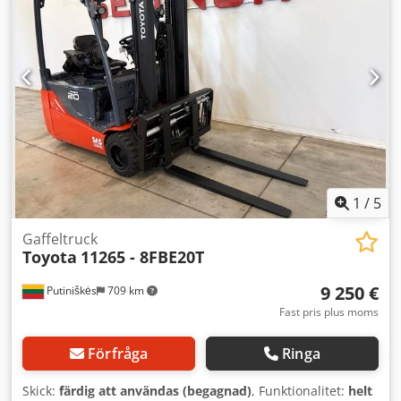
gaffeltruck Lastcentrum: 500 mm Gaffelbredd: 100 mm
Gaffeltjocklek: 35 mm Crodpfxow N Tp Nj Aguef ISO-klass:
ISO-klass 2 = 1 000–2 500 kg Masttyp: Triplex
Hastighetsklass: 15 Skick: Ny maskin Tekniskt skick: Ny
Framdäck typ: Superelastisk Framdäck storlek: 18x7-8
Framdäck skick: Nya Bakdäck typ: Superelastisk Bakdäck
storlek: 15x4-5-8 Bakdäck skick: Nya Batteri Volt: 48V
Batterikapacitet: 625Ah Batteritillverkare: Midac Batterityp:
PzS Batteri tillverkningsår: 2024 Batteriskick: Nytt Sidoskift,
3:e ventil, 4:e ventil, arbetsstrålkastare bak,
arbetsstrålkastare fram, full frilyft, CE-certifikat,
1
/
5
innerbackspegel, varningsljus,
Gaffeltruck
Toyota
11265 - 8FBE20T
9 250 €
Putiniškės
709 km
Fast pris plus moms
Förfråga
Ringa
Skick:
färdig att användas (begagnad)
, Funktionalitet:
helt