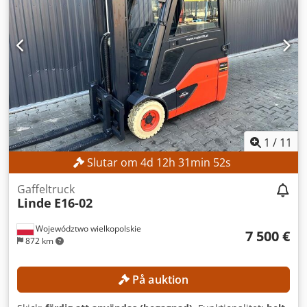
1
/
11
Slutar om
4
d
12
h
31
min
50
s
Gaffeltruck
Linde
E16-02
Województwo wielkopolskie
7 500 €
872 km
På auktion