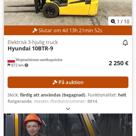
1
/
10
Slutar om
4
d
13
h
21
min
50
s
Elektrisk 3-hjulig truck
Hyundai
10BTR-9
Województwo wielkopolskie
2 250 €
872 km
På auktion
Skick:
färdig att användas (begagnad)
, Funktionalitet:
helt
fungerande
, maskin-/fordonsnummer:
0014
,
Tillverkningsår:
2013
, drifttimmar:
8 786 h
, lastkapacitet:
1 000 kg
, lyfthöjd:
4 735 mm
, fri lyfthöjd:
1 614 mm
,
bränsletyp:
elektrisk
, masttyp:
triplex
, Ingen lägsta pris –
garanterad försäljning till högsta bud! TEKNISKA DETALJER
Lyftkapacitet: 1 000 kg Lyfthöjd: 4 735 mm Fri lyfthöjd: 1