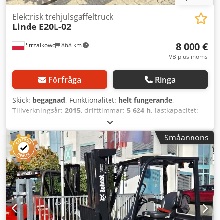
Elektrisk trehjulsgaffeltruck
Linde
E20L-02
8 000 €
Strzałkowo
868 km
VB plus moms
Förfråga
Ringa
Skick:
begagnad
, Funktionalitet:
helt fungerande
,
Tillverkningsår:
2015
, drifttimmar:
5 624 h
, lastkapacitet:
2 000 kg
, lyfthöjd:
4 100 mm
, fri lyfthöjd:
1 344 mm
,
bränsletyp:
elektrisk
, masttyp:
triplex
, byggnadshöjd:
Småannons
1 946 mm
, drivtyp:
Elektro
, Elektrisk 3-hjulig truck ISO-
klass: ISO klass 2 = 1.000 - 2.500 kg Masttyp: Triplex Skick:
Klar för användning och fullt fungerande Crsdozq Iz Iepfx
Aguof Tekniskt skick: bra Batterispänning: 48V Batteri
tillverkningsår: 2020 Sidoskift, 3:e ventil,