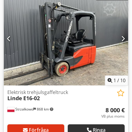
klass: ISO klass 2 = 1 000 - 2 500 kg Masttyp: Triplex Skick:
Klar för användning och fullt funktionsduglig Tekniskt
skick: Bra Batterispänning: 24V Batteri tillverkningsår: 2021
Sidoförskjutning, 3:e ventil, Crodpfezgzi Rex Agusf
1
/
10
Elektrisk trehjulsgaffeltruck
Linde
E16-02
8 000 €
Strzałkowo
868 km
VB plus moms
Förfråga
Ringa