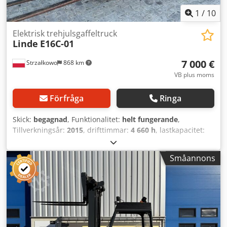
1
/
10
Elektrisk trehjulsgaffeltruck
Linde
E16C-01
7 000 €
Strzałkowo
868 km
VB plus moms
Förfråga
Ringa
Skick:
begagnad
, Funktionalitet:
helt fungerande
,
Tillverkningsår:
2015
, drifttimmar:
4 660 h
, lastkapacitet:
1 600 kg
, lyfthöjd:
4 100 mm
, fri lyfthöjd:
1 344 mm
,
bränsletyp:
elektrisk
, masttyp:
triplex
, byggnadshöjd:
Småannons
1 946 mm
, drivtyp:
Elektro
, Elektrisk 3-hjulig truck
Crsdpezqh Unjfx Aguof ISO-klass: ISO-klass 2 = 1.000 -
2.500 kg Masttyp: Triplex Skick: Driftsklar och fullt
fungerande Tekniskt skick: bra Batterispänning: 48V
Sidoförskjutning, 3:e ventil,