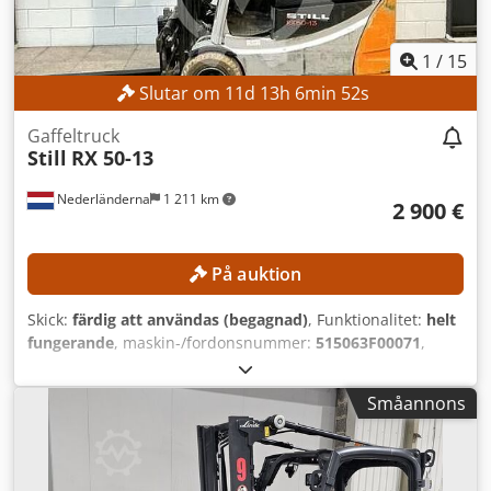
1
/
15
Slutar om
11
d
13
h
6
min
50
s
Gaffeltruck
Still
RX 50-13
Nederländerna
1 211 km
2 900 €
På auktion
Skick:
färdig att användas (begagnad)
, Funktionalitet:
helt
fungerande
, maskin-/fordonsnummer:
515063F00071
,
Tillverkningsår:
2015
, drifttimmar:
10 041 h
, lastkapacitet:
1 250 kg
, lyfthöjd:
5 250 mm
, fri lyfthöjd:
1 850 mm
,
Småannons
bränsletyp:
elektrisk
, masttyp:
triplex
, TEKNISKA DETALJER
Lyfthöjd: 5 250 mm Frilyft: 1 850 mm Lyftkapacitet: 1 250 kg
Gaffellängd: 1 100 mm Maximal gaffelbredd: 900 mm
Minimal gaffelbredd: 170 mm MASKINDETALJER Masttyp: