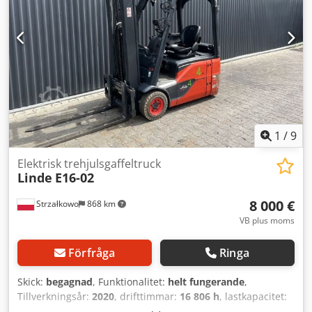
3:e ventil,
1
/
9
Elektrisk trehjulsgaffeltruck
Linde
E16-02
8 000 €
Strzałkowo
868 km
VB plus moms
Förfråga
Ringa
Skick:
begagnad
, Funktionalitet:
helt fungerande
,
Tillverkningsår:
2020
, drifttimmar:
16 806 h
, lastkapacitet:
1 600 kg
, lyfthöjd:
5 475 mm
, fri lyfthöjd:
1 869 mm
,