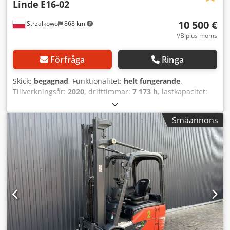
Linde
E16-02
10 500 €
Strzałkowo
868 km
VB plus moms
Förfråga
Ringa
Skick:
begagnad
, Funktionalitet:
helt fungerande
,
Tillverkningsår:
2020
, drifttimmar:
7 173 h
, lastkapacitet:
1 600 kg
, lyfthöjd:
5 475 mm
, fri lyfthöjd:
1 869 mm
,
bränsletyp:
elektrisk
, masttyp:
triplex
, byggnadshöjd:
Småannons
2 471 mm
, drivtyp:
Elektro
, Elektrisk 3-hjulig truck ISO-
klass: ISO-klass 2 = 1.000 - 2.500 kg Masttyp: Triplex Skick:
Driftsklar och fullt fungerande Tekniskt skick: bra Csdpjzri
Ilefx Aguorf Batterispänning: 48V Sidoförskjutning, 3:e
ventil,