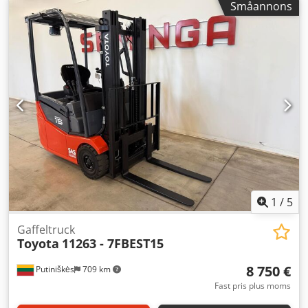
Småannons
trevägsgaffeltruck, märke Linde (Tyskland), tillverkningsår
2000. Kapacitet 1 600 kg, lyfthöjd 6 220 mm, frihöjd 2 725
mm. Utrustad med sidoförskjutning och gaffelbredare.
Batteri, tillverkningsår 2019, med laddare och automatiskt
påfyllningssystem. Crjdpfxoypwn Ne Aguef
1
/
5
Gaffeltruck
Toyota
11263 - 7FBEST15
8 750 €
Putiniškės
709 km
Fast pris plus moms