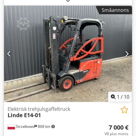
bränsletyp:
elektrisk
, masttyp:
triplex
, byggnadshöjd:
Småannons
2 471 mm
, drivtyp:
Elektro
, Elektrisk 3-hjulig truck ISO-
klass: ISO-klass 2 = 1.000 - 2.500 kg Masttyp: Triplex Skick:
Driftsklar och fullt fungerande Tekniskt skick: bra Cedpezri
Hzsfx Agusrf Batterispänning: 48V Sidoförskjutning, 3:e
ventil,
1
/
10
Elektrisk trehjulsgaffeltruck
Linde
E14-01
7 000 €
Strzałkowo
868 km
VB plus moms