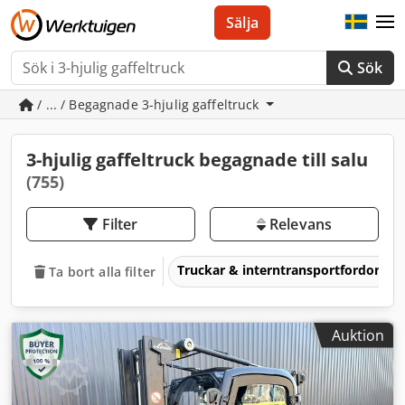
Sälja
Sök
/ ... / Begagnade 3-hjulig gaffeltruck
3-hjulig gaffeltruck begagnade till salu
(755)
Filter
Relevans
Truckar & interntransportfordon
Ta bort alla filter
Auktion