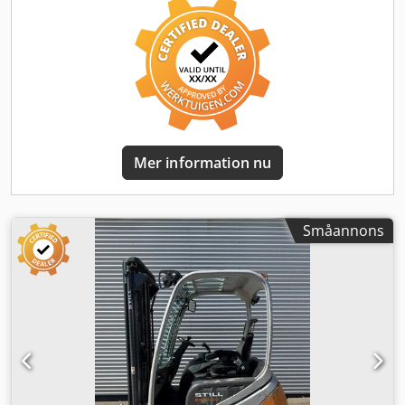
superelastiska däck (ej avtryckande)
, tomvikt:
2 970 kg
,
Utrustning:
belysning, sidoförskjutning
, Cesab B215,
trehjulig elektrisk stapeltruck, tillverkningsår 2019, med
dubbelmast Data: Cesab B215 Tillverkningsår: 2019 Antal
driftstimmar (h): 1427 Masttyp: Dubbelmast Lyfthöjd (mm):
3305 Fri lyfthöjd (mm): 0 Totalhöjd (mm): 2140
Cjdpfxszrvfqo Aguorf Tillbehör: Sidoförskjutare
Lyftkapacitet (kg): 1500 Gaffellängd (mm): 1200 Egenvikt
(kg): 2970 Extra hydraulik, utrustningssidan: ZH1 Extra
Mer information nu
hydraulik, mastsidan: ZH1 Däck, fram: Superelastiskt, icke-
smutsande Däck, bak: Superelastiskt, icke-smutsande
Batteriets tillverkningsår: 2021 Batterikapacitet (Ah): 1000
Batterispänning (V): 24 Tillbehör: Arbetsstrålkastare fram.
Småannons