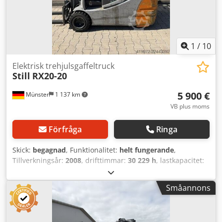
1
/
10
Elektrisk trehjulsgaffeltruck
Still
RX20-20
5 900 €
Münster
1 137 km
VB plus moms
Förfråga
Ringa
Skick:
begagnad
, Funktionalitet:
helt fungerande
,
Tillverkningsår:
2008
, drifttimmar:
30 229 h
, lastkapacitet:
2 000 kg
, lyfthöjd:
5 065 mm
, fri lyfthöjd:
1 780 mm
,
bränsletyp:
elektrisk
, masttyp:
triplex
, byggnadshöjd:
Småannons
2 260 mm
, gaffelbordets bredd:
980 mm
, gaffellängd:
1 200 mm
, drivtyp:
Elektro
, El-driven trehjulig staplare
Lastens tyngdpunkt: 500 ISO-klass: ISO-klass 2 = 1 000–2