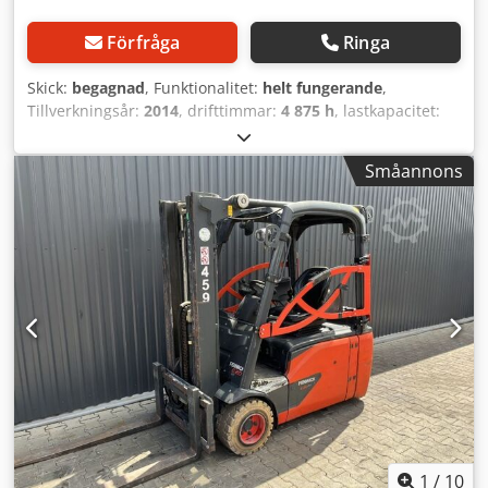
Förfråga
Ringa
Skick:
begagnad
, Funktionalitet:
helt fungerande
,
Tillverkningsår:
2014
, drifttimmar:
4 875 h
, lastkapacitet:
1 400 kg
, lyfthöjd:
4 100 mm
, fri lyfthöjd:
1 344 mm
,
bränsletyp:
elektrisk
, masttyp:
triplex
, byggnadshöjd:
Småannons
1 946 mm
, drivtyp:
Elektro
, Elektrisk 3-hjulig truck ISO-
klass: ISO klass 2 = 1.000 - 2.500 kg Crsdpszq Iz Uofx Agujf
Masttyp: Triplex Skick: Klar för användning och fullt
fungerande Tekniskt skick: bra Batterispänning: 48V Batteri
tillverkningsår: 2020 Sidoskift, 3:e ventil,
1
/
10