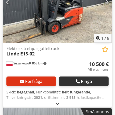
Bakdäck typ: Superelastisk Crsdjwbav Iepfx Aguef Bakdäck
storlek: 15x4,5-8 Batteri Volt: 48V Batteri Ah: 720Ah Batteri
tillverkningsår: 2015 Sidoförskjutning, Full frilyft,
1
/
8
Elektrisk trehjulsgaffeltruck
Linde
E15-02
10 500 €
Strzałkowo
868 km
VB plus moms
Förfråga
Ringa
Skick:
begagnad
, Funktionalitet:
helt fungerande
,
Tillverkningsår:
2021
, drifttimmar:
2 915 h
, lastkapacitet:
1 500 kg
, lyfthöjd:
4 625 mm
, fri lyfthöjd:
1 519 mm
,
bränsletyp:
elektrisk
, masttyp:
triplex
, byggnadshöjd:
Småannons
2 121 mm
, drivtyp:
Elektro
, Elektrisk 3-hjuls truck ISO-