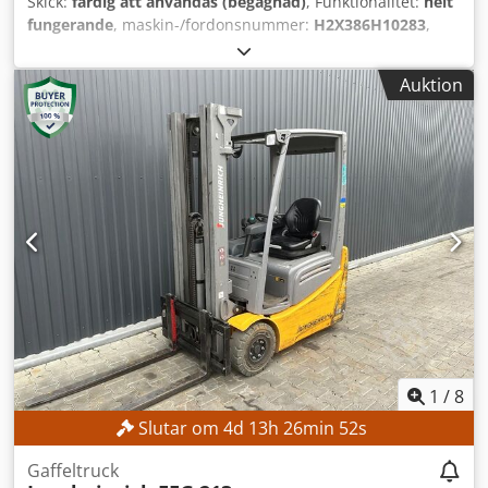
Skick:
färdig att användas (begagnad)
, Funktionalitet:
helt
fungerande
, maskin-/fordonsnummer:
H2X386H10283
,
Tillverkningsår:
2017
, drifttimmar:
5 612 h
, lyfthöjd:
4 625
mm
, fri lyfthöjd:
1 500 mm
, byggnadshöjd:
2 121 mm
,
Auktion
Utrustning:
sidoförskjutning
, Ingen lägsta pris –
garanterad försäljning till högsta bud! TEKNISKA DETALJER
Lyfthöjd: 4 625 mm Totalhöjd: 2 121 mm Fri lyfthöjd: 1 500
mm MASKINDETALJER Masttyp: Triplexmast med fri
lyfthöjd Cedozrlwiepfx Aguerf Batterispänning: 48 V
Batterikapacitet: 585 Ah Däck: nya Drifttimmar: 5 612
timmar UTRUSTNING Hytt Batteri Laddare Sidoförskjutare
Extern referens: SL11370SP
1
/
8
Slutar om
4
d
13
h
26
min
50
s
Gaffeltruck