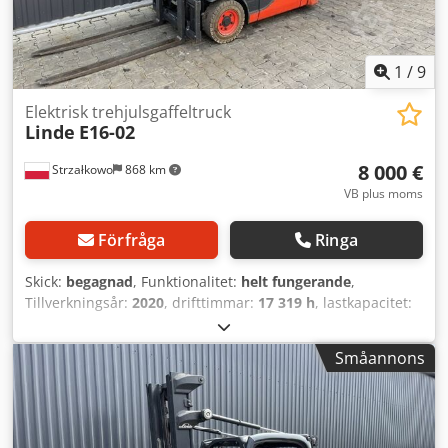
1
/
9
Elektrisk trehjulsgaffeltruck
Linde
E16-02
8 000 €
Strzałkowo
868 km
VB plus moms
Förfråga
Ringa
Skick:
begagnad
, Funktionalitet:
helt fungerande
,
Tillverkningsår:
2020
, drifttimmar:
17 319 h
, lastkapacitet:
1 600 kg
, lyfthöjd:
5 475 mm
, fri lyfthöjd:
1 869 mm
,
bränsletyp:
elektrisk
, masttyp:
triplex
, byggnadshöjd:
Småannons
2 471 mm
, drivtyp:
Elektro
, Elektrisk 3-hjulig truck ISO-
klass: ISO-klass 2 = 1.000 - 2.500 kg Masttyp: Triplex Skick:
Driftsklar och fullt fungerande Credpfx Ajzri Ifjgusf
Tekniskt skick: bra Batterispänning: 48V Sidoförskjutning,