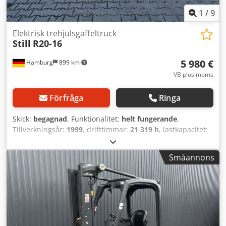
1
/
9
Elektrisk trehjulsgaffeltruck
Still
R20-16
5 980 €
Hamburg
899 km
VB plus moms
Förfråga
Ringa
Skick:
begagnad
, Funktionalitet:
helt fungerande
,
Tillverkningsår:
1999
, drifttimmar:
21 319 h
, lastkapacitet:
1 600 kg
, lyfthöjd:
2 800 mm
, fri lyfthöjd:
1 300 mm
,
bränsletyp:
elektrisk
, masttyp:
duplex
, byggnadshöjd:
Småannons
1 870 mm
, gaffelbordets bredd:
1 030 mm
, gaffellängd:
1 100 mm
, tomvikt:
2 972 kg
, total längd:
1 950 mm
,
drivtyp:
Elektro
, konstruktionsbredd:
1 080 mm
, Elektrisk
3-hjulig truck Lasttyngdpunkt: 500 mm Gaffelbredd: 100
mm Gaffeltjocklek: 35 mm Masttyp: Duplex Skick: Driftsklar
och fullt funktionsduglig Tekniskt skick: Mycket bra
Framdäck typ: Superelastisk Framdäck storlek: 18x7-8