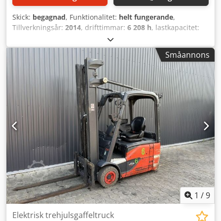
Skick:
begagnad
, Funktionalitet:
helt fungerande
,
Tillverkningsår:
2014
, drifttimmar:
6 208 h
, lastkapacitet:
1 600 kg
, lyfthöjd:
4 625 mm
, fri lyfthöjd:
1 519 mm
,
bränsletyp:
elektrisk
, masttyp:
triplex
, byggnadshöjd:
Småannons
2 121 mm
, drivtyp:
Elektro
, Elektrisk trehjulig staplare ISO-
klass: ISO-klass 2 = 1 000–2 500 kg Masttyp: Triplex Skick:
Klar för användning och fullt funktionell Tekniskt skick: bra
Batterispänning: 48 V Batteritillverkningsår: 2016
Sidoförskjutare, 3:e ventil, 4:e ventil Cedpfx Aozri R Tjgusrf
1
/
9
Elektrisk trehjulsgaffeltruck