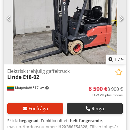
Triplex Bränsletyp: Elektrisk Mått och vikt Mått (L x B x H): 1
721 x 990 x 2 270 mm Tjänstevikt: 2 331 kg
Genomfartshöjd: 2 270 mm Antal hjul: 3 Batterikapacitet:
875 Ah Batterispänning: 24 V Cjdpozrmmrsfx Agujrf
Drifttimmar: 10 041 h UTRUSTNING Sidoförflyttning
Halvhytt Arbetsstrålkastare Icke-markerande däck CE-
märkning Dokumentation
1
/
9
Elektrisk trehjulig gaffeltruck
Linde
E18-02
8 500 €
Klaipėda
517 km
8 900 €
EXW VB plus moms
Förfråga
Ringa
Skick:
begagnad
, Funktionalitet:
helt fungerande
,
maskin-/fordonsnummer:
H2X386E54328
, Tillverkningsår: