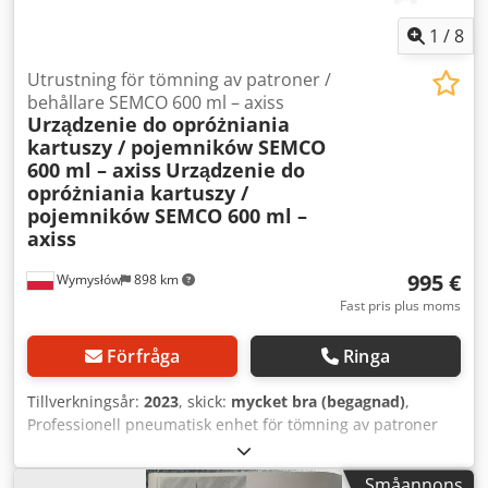
1
/
8
Utrustning för tömning av patroner /
behållare SEMCO 600 ml – axiss
Urządzenie do opróżniania
kartuszy / pojemników SEMCO
600 ml – axiss
Urządzenie do
opróżniania kartuszy /
pojemników SEMCO 600 ml –
axiss
995 €
Wymysłów
898 km
Fast pris plus moms
Förfråga
Ringa
Tillverkningsår:
2023
, skick:
mycket bra (begagnad)
,
Professionell pneumatisk enhet för tömning av patroner
och behållare SEMCO 600 ml, avsedd för industriella
tillämpningar (lim, tätningsmedel, pastor, högviskösa
Småannons