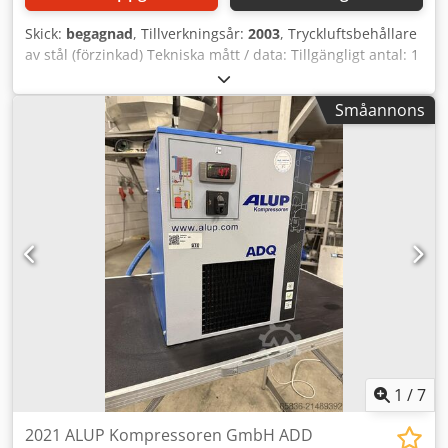
Skick:
begagnad
, Tillverkningsår:
2003
, Tryckluftsbehållare
av stål (förzinkad) Tekniska mått / data: Tillgängligt antal: 1
Volym: 5 000 liter Behållartyp: Tryckkärl Ytterdiameter: 1
400 mm Cylindrisk höjd: 2 870 mm Totalhöjd: 3 710 mm
Småannons
Drifttryckstyp: Övertryck Drifttryck: 11 bar
Driftstemperatur: -10 / +50 °C Utrustning: Övre botten: 2 x
lyftöglor 1 x avluftning Mantel: 1 x manhål 2 x 2" muff 1 x 1
1/2" muff 2 x DN 80 flänsanslutningar Botten: 3 x rörben 1
x 3/4" muff vid utlopp Ytterligare utrustning, se bilder.
Dedpjv Hmd Djfx Abkokr
1
/
7
2021 ALUP Kompressoren GmbH ADD