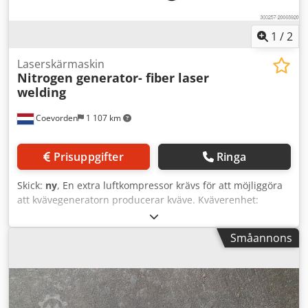
1
/
2
Laserskärmaskin
Nitrogen generator- fiber laser
welding
Coevorden
1 107 km
Prisuppgifter
Ringa
Skick:
ny
, En extra luftkompressor krävs för att möjliggöra
att kvävegeneratorn producerar kväve. Kväverenhet:
99,999 % Inloppstryck: 8 bar Utgångstryck: 7 bar Effekt: 75
W (kostnad per timme för att producera kväve) Dkjdsxfrv
Småannons
Eopfx Abker 3-i-1-desig, inget behov av extra
luftkompressor, kyl eller tork Gas ren Priset är EXW (lager i
Europa), inkluderar lastning på lastbil. Transport,
installation, igångkörning, utbildning och årliga
serviceavtal finns tillgängliga på begäran mot en extra