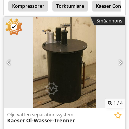
r
Kompressorer
Torktumlare
Kaeser Control
Småannons
1
/
4
Olje-vatten separationssystem
Kaeser
Öl-Wasser-Trenner