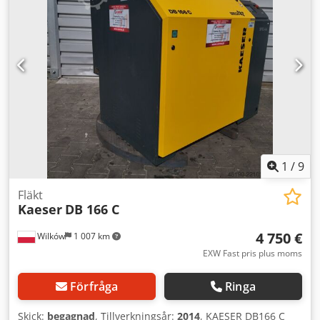
1
/
9
Fläkt
Kaeser
DB 166 C
4 750 €
Wilków
1 007 km
EXW Fast pris plus moms
Förfråga
Ringa
Skick:
begagnad
, Tillverkningsår:
2014
, KAESER DB166 C