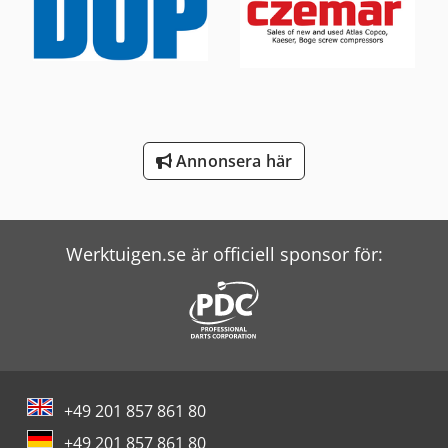
Mark Kompressorer
Mercedes Benz Tipper
Renault Tipper
Scania Tipper
Annonsera här
Schneider Controller
Screen Imagesetter
Werktuigen.se är officiell sponsor för:
Vw Tipper
Windmöller & Hölscher Maskiner För Påsar
Witzig & Frank Överföringsmaskiner
Zander Filter
+49 201 857 861 80
+49 201 857 861 80