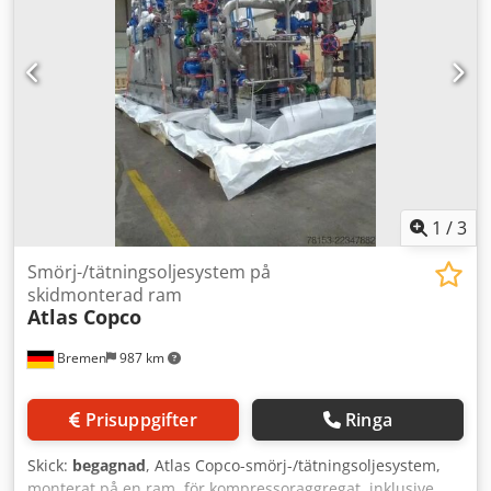
1
/
3
Smörj-/tätningsoljesystem på
skidmonterad ram
Atlas Copco
Bremen
987 km
Prisuppgifter
Ringa
Skick:
begagnad
, Atlas Copco-smörj-/tätningsoljesystem,
monterat på en ram, för kompressoraggregat, inklusive