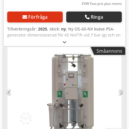
EXW Fast pris plus moms
Förfråga
Ringa
Tillverkningsår:
2025
, skick:
ny
, Ny OS-60-NX kväve PSA-
generator dimensionerad för 65 Nm³/h vid 7 bar (g) och en
renhet på 99,9 % (Andra konfigurationer tillgängliga på
begäran) Krav på tryckluft tillhandahållen av kund:
Småannons
Volymflöde: 3,7 m³/min Tryck: 9 bar (g) Temperatur: +10°C
till +50°C Tryckluftskvalitet enligt ISO 8573: 1.4.1
Specifikation för producerad kvävgas: Mängd: 65,0 Nm³/h
Kvävtryck: 7 bar (g) Renhet: 99,9 % Utrustning:
Kvävegenerator OS-60-NX Djdevyq S Sopfx Abkokr
Trycklufts- och daggpunktsgivare Tryckluftsgivare Siemens
S7 Touch Control Panel Flödesmätare -Inlopps- och
utloppsfiltrering -Renhetsgivare och analys -Rörsystem i
rostfritt stål -Inlopps- och utloppsregulator -
Utloppsnålventil (flödesregulator) -Utgångstryckgivare -
Flerspråkig touchpanel -Drifttidsmätare Besök våra lokaler
i Erlangen. På över 450 m² utställningsyta hittar du ett stort
urval av begagnade och nya kompressorer.