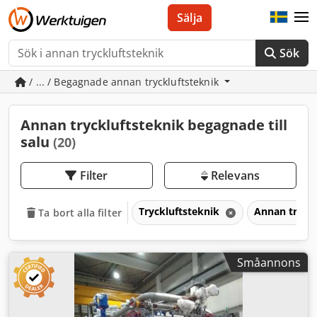
Sälja
Sök
/ ... / Begagnade annan tryckluftsteknik
Annan tryckluftsteknik begagnade till
salu
(20)
Filter
Relevans
Tryckluftsteknik
Annan tryck
Ta bort alla filter
Småannons