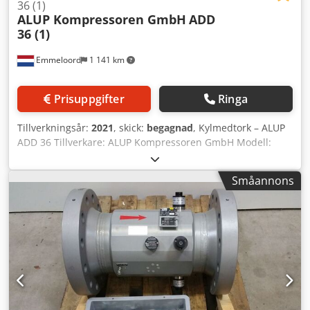
36 (1)
ALUP Kompressoren GmbH
ADD
36 (1)
Emmeloord
1 141 km
Prisuppgifter
Ringa
Tillverkningsår:
2021
, skick:
begagnad
, Kylmedtork – ALUP
ADD 36 Tillverkare: ALUP Kompressoren GmbH Modell:
ADD 36 (1) Tillverkningsår: 2021 Maskintyp:
Kylmedelbaserad tryckluftstork Beskrivning ALUP ADD 36
Småannons
är en kylmedtork för tryckluftssystem, utformad för att
avlägsna fukt ur tryckluften. Enheten säkerställer torr och
ren tryckluft, vilket skyddar pneumatiska utrustningar och
ökar driftsäkerheten i produktionsmiljöer. Denna tork
lämpar sig för industriella applikationer där en jämn
luftkvalitet krävs, såsom tillverknings-, förpacknings- och
processlinjer. Teknisk specifikation - Tillverkare: ALUP
Kompressoren GmbH - Modell: ADD 36 (1) - Tillverkningsår:
2021 - Produktnummer: 4102005889 - Serienummer: