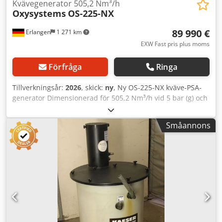
Kvävegenerator 505,2 Nm³/h
Oxysystems
OS-225-NX
89 990 €
Erlangen
1 271 km
EXW Fast pris plus moms
Förfråga
Ringa
Tillverkningsår:
2026
, skick:
ny
, Ny OS-225-NX kväve-PSA-
generator Dimensionerad för 505,2 Nm³/h vid 5 bar (g) och
en renhetsgrad på 98,0 % (Andra utföranden på begäran)
Leveranstid 8 till 10 veckor Krav på den platslevererade
Småannons
tryckluften: Volymflöde: 20,21 m³/min Tryck: 7 bar (g)
Temperatur: +10°C till +50°C Tryckluftskvalitet enligt ISO
8573: 1.4.1 Specifikation för den genererade kvävgasen:
Mängd: 505,2 Nm³/h Kvävetryck: 5 bar (g) Renhet: 98,00 %
Utrustning: Kvävgasgenerator OS-225-NX
Tryckdaggpunktsensor för tryckluft Auto-Purity-Control
inklusive flödesmätare Siemens S7 Touch Control Panel
Flödesmätare - Filter för in- och utgång - Renhetssensor
och analys - Rörsystem i rostfritt stål - Regulatorer för in-