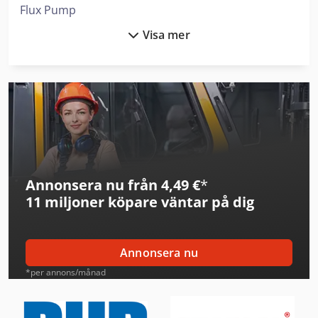
Flux Pump
Visa mer
Fuso Tipper
Haver & Boecker System För Fyllning Av Behållare
Heidenreich & Harbeck Maskiner För Djuphålsborrning
Hp Skrivare
Ingersoll Rand Kompressorer
Annonsera nu från 4,49 €
*
Leif & Lorentz Spridare För Lim
11 miljoner köpare
väntar på dig
Liebherr Kylskåp
Linde Reachstacker
Annonsera nu
Man Tipper
*per annons/månad
Mann Hummel Filter