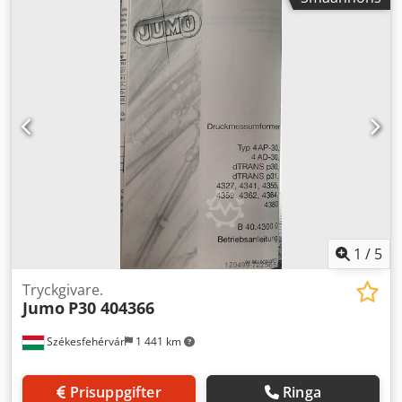
material). Tillverkaruppgifter: • Tillverkare: axiss GmbH
(Tyskland) • Typ: 9110 / B-SEMCO600-PN-KM-F •
Tillverkningsår: 2023 • Serienummer: 514 •
Kvalitetsstandard: DIN EN ISO 9001:2015 • CE-märkning
Teknisk beskrivning: • Pneumatisk tömning av SEMCO 600
ml patroner • Robust konstruktion på monteringsplatta av
aluminiumprofil • Kolvenhet med transparent hylsa
(lägeskontroll) Dodpfxeyc Nzuo Abkokr • Tryckregulator
med manometer • Riktad styrventil • Pneumatiska
snabbkopplingar • Avstängningsventil (säkerhet) •
Möjlighet till vertikal eller horisontell montering • Smidig
och kontrollerad drift
1
/
5
Tryckgivare.
Jumo
P30 404366
Székesfehérvár
1 441 km
Prisuppgifter
Ringa