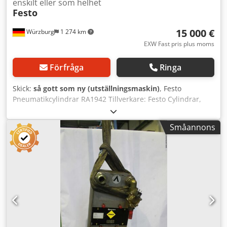
enskilt eller som helhet
Festo
15 000 €
Würzburg
1 274 km
EXW Fast pris plus moms
Förfråga
Ringa
Skick:
så gott som ny (utställningsmaskin)
, Festo
Pneumatikcylindrar RA1942 Tillverkare: Festo Cylindrar,
Delvis fortfarande originalförpackade. Angivna priser är
per styck. Dkedpek Abl Njfx Abkor 8 x ADVU-25-10-P-A
Småannons
86,39 € 7 x ADVU-40-15-P-A 128,46 € 8 x ADVU-40-20-A-P-A
131,49 € 4 x ADVU-25-20-A-P-A 89,60 € 8 x DNC-63-160-PPV-
A 198,00 € 1 x DNC-50-125-PPV-A 165,03 € 7 x DNC-40-80-
PPV-A 139,50 € 1 x DNC-40-200-PPV-A 149,01 € 2 x DNU-32-
50-PPV-A pris på förfrågan 3 x STA-50-30-P-A-SA pris på
förfrågan 1 x FENG-40-200-KT+DNC-40-200-99A 624,99 € 1
x FENG-40-200-KT 474,99 € 4 x DMM-25-15-P-A 46,38 € 1 x
DFM-32-50-PA-GF 228,55 € 8 x DNC-32-40-PPV-A 120,54 € 1
x DNC-32-50-PPV-A 121,15 € 10 x DNC-32-80-PPV-A 122,93 €
10 x DNC-40-50-PPV-A 137,13 € 3 x DNC-50-80-PPV-A 160,87