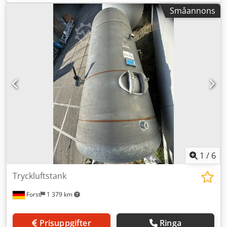
Abjq Htd Ujkskr Ej testad 11 st. tillgängliga
Småannons
1
/
6
Tryckluftstank
Forst
1 379 km
Prisuppgifter
Ringa