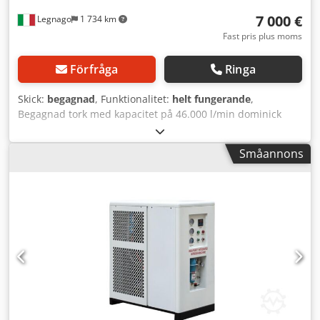
7 000 €
Legnago
1 734 km
Fast pris plus moms
Förfråga
Ringa
Skick:
begagnad
, Funktionalitet:
helt fungerande
,
Begagnad tork med kapacitet på 46.000 l/min dominick
hunter CRD2760 (parker). Dedpfx Abezh Elrekekr
Småannons