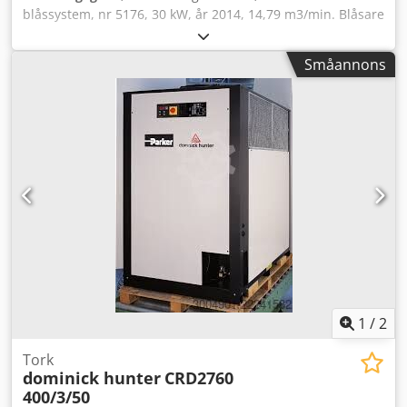
blåssystem, nr 5176, 30 kW, år 2014, 14,79 m3/min. Blåsare
KAESER OMEGA 42 P, nr 1534, år 2014. Dsdpfxjzcxzdo
Abkjkr
Småannons
1
/
2
Tork
dominick hunter
CRD2760
400/3/50