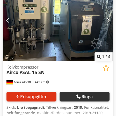
1
/
4
Kolvkompressor
Airco
PSAL 15 SN
Königsdorf
1 445 km
Prisuppgifter
Ringa
Skick:
bra (begagnad)
, Tillverkningsår:
2019
, Funktionalitet:
helt fungerande
, maskin-/fordonsnummer:
2019-21130
,