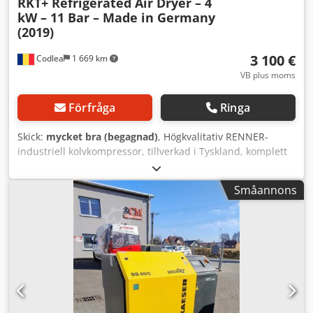
RKT+ Refrigerated Air Dryer – 4
kW – 11 Bar – Made in Germany
(2019)
3 100 €
Codlea
1 669 km
VB plus moms
Förfråga
Ringa
Skick:
mycket bra (begagnad)
, Högkvalitativ RENNER-
industriell kolvkompressor, tillverkad i Tyskland, komplett
med en 270 liters trycklufttank och en RENNER RKT+ 0035
kyltork för tryckluft. Idealisk för snickerier, CNC-maskiner,
Småannons
bilverkstäder och industriella tillämpningar som kräver ren
och torr tryckluft. Specifikationer: • Märke: RENNER
Kompressoren • År: 2019 • Trycklufttank: 270 liter •
Maximalt tryck: 11 bar • Motor: WEG W22 Premium IE3 •
Motoreffekt: 4 kW (5,5 hk) • Strömförsörjning: 380–400 V, 3-
fas Dkjdpfx Abjzmub Tsksr • Integrerad kyltork för tryckluft:
RENNER RKT+ 0035 • Tillverkad i Tyskland RKT+ 0035-
torken ger tryckluftstorkning med ett luftflöde på upp till
0,58 m³/min (35 m³/h) och är speciellt utformad för