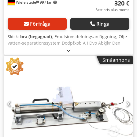
320 €
Wiefelstede
997 km
Fast pris plus moms
Förfråga
Ringa
Skick:
bra (begagnad)
, Emulsionsdelningsanläggning, Olje-
vatten-separationssystem Dodpfxob A I Dvo Abkjkr Den
kostnadseffektiva och permanent tillförlitliga lösningen på
problemet är oftast olje-/vatten-separation för
Småannons
dispergerade kondensat. Det renade vattnet uppfyller de
lagstadgade kraven för utsläpp till avloppsnätet. - Mått:
500 x 1000 mm - Vikt: 50 kg