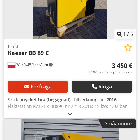
RENNER-kompressorinstallationer. Skick: • Komplett enhet.
• Bra skick, fungerar som den ska. • Klar för omedelbar
användning. • Inspektion och testning är välkomna.
1
/
5
Fläkt
Kaeser
BB 89 C
3 450 €
Wilków
1 007 km
EXW Fast pris plus moms
Förfråga
Ringa
Skick:
mycket bra (begagnad)
, Tillverkningsår:
2016
,
Fläktstation KAESER BB89C nr 2218 2016; 15 kW; 1,02 bar
Fläkt KAESER OMEGA 23 P nr 1728; 2016; Motor Siemens nr
1LE10031CA734AB4-Z nr 1AV3137A 15 kW; Dksdezcx Dxopfx
Småannons
Abksr 2 950 varv/min