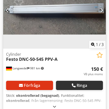
kostnad. Installation och utbildning utförs alltid av vårt
högkvalificerade serviceteam på tre platser i Europa:
Nederländerna, Tyskland, Rumänien. Officiell säljare CNC
Top Ten bv Coevorden, Nederländerna
1
/
3
Cylinder
Festo
DNC-50-545 PPV-A
150 €
Langwedel
981 km
VB plus moms
Förfråga
Ringa
Skick:
okontrollerad (begagnad)
, Funktionalitet:
okontrollerad
, Från lagerrensning: Festo DNC-50-545 PPV-
A med spår av användning på grund av lagring Dsdpfx