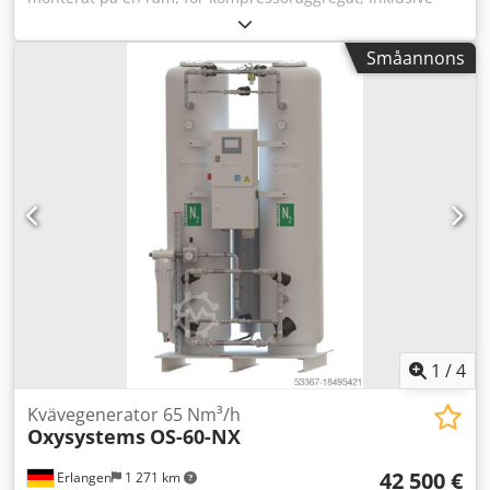
huvudtank med pumpar, filter, kylare och ventilblock.
Inkluderar även en uppsamlingstank och ett urval av
Småannons
reservdelar och packningar, enligt listan som kan laddas
ner nedan. Obs: Försäljningen är villkorad av att köparen
inom 24 timmar efter ett villkorat köpekontrakt slutför en
tillfredsställande affärsgenomlysning av en affärspartner
(BPDDC) och ett intyg från slutanvändaren (EUS). Om
köparen inte är slutanvändaren ska detta även gälla för
varje slutanvändare. Dkedpfx Abjzmadmskjr Formulär för
BPDDC och EUS kan laddas ner från webbplatsen.
1
/
4
Kvävegenerator 65 Nm³/h
Oxysystems
OS-60-NX
42 500 €
Erlangen
1 271 km