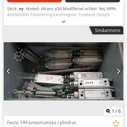
Skick:
ny
, Modell: dtrans p30 Modifierad artikel: Nej MPN:
404366/000 Tillverkningsland/region: Tyskland Dsdpfx
Absh Rul Ejkekr Anpassat paket: Nej Märke: Jumo UPC: Ej
tillämplig
Småannons
1
/
6
Festo 144 pneumatiska cylindrar,