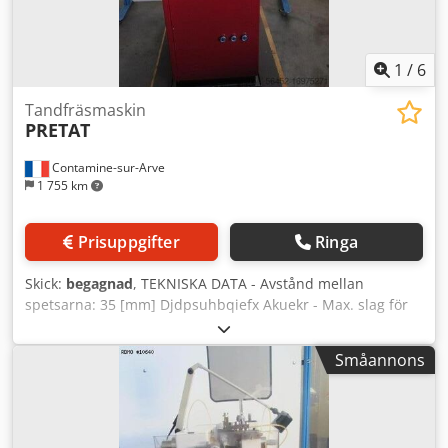
1
/
6
Tandfräsmaskin
PRETAT
Contamine-sur-Arve
1 755 km
Prisuppgifter
Ringa
Skick:
begagnad
, TEKNISKA DATA - Avstånd mellan
spetsarna: 35 [mm] Djdpsuhbqiefx Akuekr - Max. slag för
dubbdockans spindel: 10 [mm] - Max. dubbdockans
förflyttning: 10 [mm] - Max. slag för nedsänkning Y-axel: 5
Småannons
[mm]