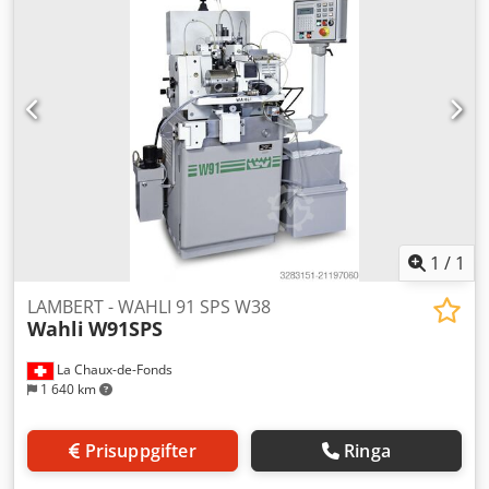
1
/
1
LAMBERT - WAHLI 91 SPS W38
Wahli
W91SPS
La Chaux-de-Fonds
1 640 km
Prisuppgifter
Ringa