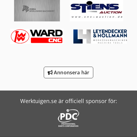
Mercedes Benz Tipper
Scania Tipper
Schenk Filter
Schneider Controller
Screen Imagesetter
Windmöller & Hölscher Maskiner För Påsar
Annonsera här
Witzig & Frank Överföringsmaskiner
Wolf Filter
Werktuigen.se är officiell sponsor för:
Zander Filter