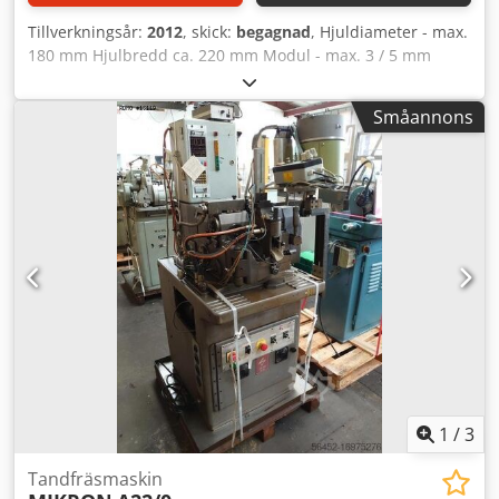
Tillverkningsår:
2012
, skick:
begagnad
, Hjuldiameter - max.
180 mm Hjulbredd ca. 220 mm Modul - max. 3 / 5 mm
Siemens 840D sl styrsystem max. radiell hastighet 5000
mm/min Arbetsstyckets diameter - max. 180 mm Bordets
Småannons
varvtal 800 varv/min Bordsdiameter 145 mm Axialrörelse
250 mm Axialrörelse 300 mm Djdpfx Akeymf Daouekr
Spännkraft max. 13 kN Svängområde +/- 45°
Drivenhetseffekt 23 kW Varvtal 6000 varv/min
Verktygsdiameter max. 90 mm Verktygsinspänningslängd
max. 211 mm Modul kuggfräsning max. 3 Modul
profilfräsning max. 5 Tangentiell hastighet max. 7500
mm/min Maskinvikt ca. 9,5 t Platsbehov ca. 4,5 x 3,5 x 2,7
m Utrustning / Tillbehör: - Maskinen är utrustad för
torrfräsning. - Arbetsstyckemagasin - Parallellgripare: -
Arbetsstyckets vikt vid formpassning max. 15 kg -
Arbetsstyckets längd max. 400 mm
1
/
3
Tandfräsmaskin