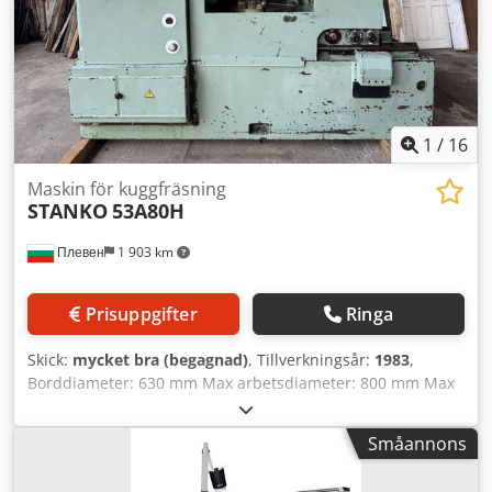
1
/
16
Maskin för kuggfräsning
STANKO
53A80H
Плевен
1 903 km
Prisuppgifter
Ringa
Skick:
mycket bra (begagnad)
, Tillverkningsår:
1983
,
Borddiameter: 630 mm Max arbetsdiameter: 800 mm Max
modul: 10 Dkjdpfx Aozbhytjkusr Utrustad med växelhjul
och dornar
Småannons