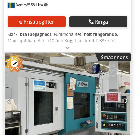
kuggbearbetningsmaskiner finns i lager att välja på.
Borrby
584 km
Vänligen kontakta oss för information.
Prisuppgifter
Ringa
Skick:
bra (begagnad)
, Funktionalitet:
helt fungerande
,
Max. hjuldiameter: 710 mm Kugghjulsbredd: 335 mm
Bordstorlek: 630 mm Bordets borrhål: 120 mm Max.
bordbelastning: 700 kg Dkedpfx Aezbt Hrjkuor Max. modul:
Småannons
7 Min. modul: 1 Spindelvarvtalsområde (hob): 40-315
varv/min Matningsområde: Axial: 0,40 - 5 mm/varv Radiell:
0,20 - 2,5 mm/varv Tangentiell: 0,1-1,25 mm/varv