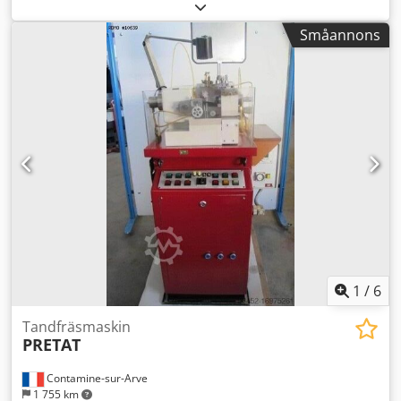
pinolen i dubbdockan: 10 [mm] - Maximal rörelse för
dubbdockan: 10 [mm] - Maximal slaglängd för dykning, Y-
Småannons
axel: 5 [mm]
1
/
6
Tandfräsmaskin
PRETAT
Contamine-sur-Arve
1 755 km