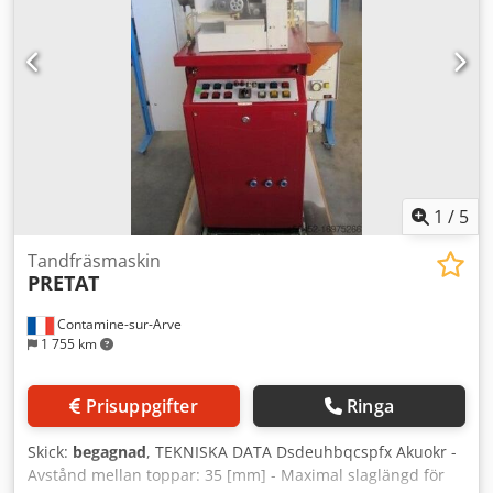
1
/
5
Tandfräsmaskin
PRETAT
Contamine-sur-Arve
1 755 km
Prisuppgifter
Ringa
Skick:
begagnad
, TEKNISKA DATA Dsdeuhbqcspfx Akuokr -
Avstånd mellan toppar: 35 [mm] - Maximal slaglängd för