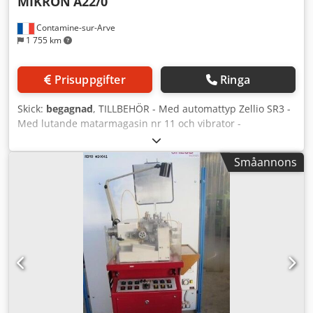
MIKRON
A22/0
Contamine-sur-Arve
1 755 km
Prisuppgifter
Ringa
Skick:
begagnad
, TILLBEHÖR - Med automattyp Zellio SR3 -
Med lutande matarmagasin nr 11 och vibrator -
Arbetsstyckediameter 2,50 till 12,5 [mm] Dkodpfx
Aeuhbqpekuer - Arbetsstyckets längd 0,30 till 30 [mm]
Småannons