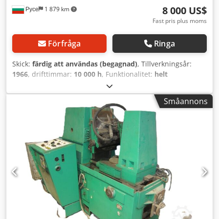
8 000 US$
Русе
1 879 km
Fast pris plus moms
Förfråga
Ringa
Skick:
färdig att användas (begagnad)
, Tillverkningsår:
1966
, drifttimmar:
10 000 h
, Funktionalitet:
helt
fungerande
, arbetsstyckets vikt (max.):
3 000 kg
, hjulbredd:
400 mm
, matare längd X-axel:
483 mm
, matningslängd Y-
Småannons
axel:
381 mm
, matningslängd Z-axel:
521 mm
,
varvbordsdiameter:
740 mm
, bordsdiameter:
740 mm
,
total längd:
4 500 mm
, hjuldiameter:
1 000 mm
,
kuggkransdiameter:
1 000 mm
, total höjd:
2 450 mm
, total
bredd:
2 450 mm
, ingångsfrekvens:
50 Hz
, arbetsstyckets
diameter (max):
1 000 mm
, typ av ingående ström:
trefas
,
spindelhastighet (max):
200 varv/min
, borrbordmaskin:
89
mm
, spindelhastighet (min.):
50 varv/min
,
slipspindelmotoreffekt:
7 500 W
, totalvikt:
8 000 kg
, varvtal
(max):
200 varv/min
, varvtal (min.):
50 varv/min
,
bordbelastning:
3 000 kg
, spiralvinkel:
45 °
, Utrustning:
dokumentation / manual, varvtal steglöst justerbart
,