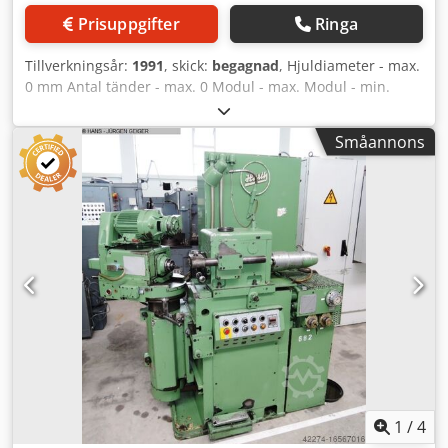
vertikaljustering (V- och Y-axel), verktygshuvudets lutning
Prisuppgifter
Ringa
(A- och D-axel), vardera med ROD för digital visning i
styrningen. • Hydrauliskt manövrerad
Tillverkningsår:
1991
, skick:
begagnad
, Hjuldiameter - max.
arbetsstyckesfastspänning i kombination med en
0 mm Antal tänder - max. 0 Modul - max. Modul - min.
automatiserad inmatning via
Dkjdpfxst Hwv Hj Akuer Total effektbehov kW Maskinvikt ca.
arbetsstyckesmatning/transportband och svinglastare
t Platsbehov ca. m CNC-styrd synkronringsfräsmaskin
samt tryckluftsövervakning för arbetsstycket. •
Småannons
idealisk för synkronringar, BWO styrsystem 785 H
Kylmedelsanläggning med spåntransportör,
ljudskyddshölje, centralsmörjning, inbyggd
hydraulikanläggning, pneumatiskt styrda skyddsdörrar,
avgradningsutrustning etc. Maskinen arbetar enligt
skärande fräsprincip med elektroniskt synkroniserade
verktygs- och arbetsstycksaxlar för bearbetning av raka
takformer, både symmetriska och asymmetriska.
Karaktäristiskt är den höga produktiviteten och
noggrannheten. Skick: bra till mycket bra – snart strömsatt
och visningsklar Leverans: från lager – enligt visning
Betalning: netto – vid fakturamottagande Andra maskiner
för bearbetning av transmissionskomponenter finns alltid
på lager. Dodpfx Ajt Hwylokuskr Kontakta oss med dina
1
/
4
behov.