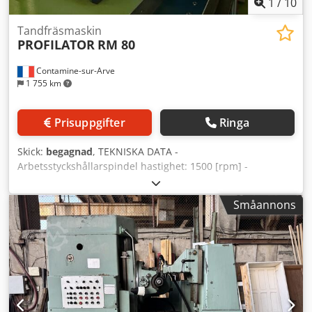
1
/
10
Tandfräsmaskin
PROFILATOR
RM 80
Contamine-sur-Arve
1 755 km
Prisuppgifter
Ringa
Skick:
begagnad
, TEKNISKA DATA -
Arbetsstyckshållarspindel hastighet: 1500 [rpm] -
Verktygshållarspindel hastighet: 3000 [rpm] - Max.
arbetsstyckediameter: 50 [mm] - Dimensioner: 2820 x 2400
Småannons
x 2500 [mm] Dkjdpeuhbp Ejfx Akuer - Vikt: 4200 [kg]
TILLBEHÖR - Siemens 840D CNC-styrning - Stäubli 6-axlig
robot TX60 med CS8C-styrsystem - Avgradningsenhet