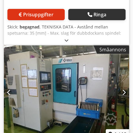
Prisuppgifter
Ringa
Skick:
begagnad
, TEKNISKA DATA - Avstånd mellan
spetsarna: 35 [mm] - Max. slag för dubbdockans spindel:
10 [mm] - Max. dubbdockans rörelse: 10 [mm] - Max. slag
för Y-axelns dykning: 5 [mm] Dedpfx Aksuhbp Ssuokr
Småannons