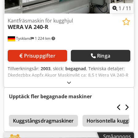
1
/
11
Kantfräsmaskin för kugghjul
WERA
VA 240-R
Tyskland
1 224 km
Prisuppgifter
Ringa
Tillverkningsår:
2003
, skick:
begagnad
, Tekniska detaljer:
Dkedezbbx Aopfx Akuor Maskinvikt ca: 8,5 t Wera VA 240-R
kuggkantsfräsmaskin Användning: tillverkning av
synkronkugg, avfasning av synkronkugg samt
gradborttagning In- och utloppsband Tillverkningsår: 2003
Upptäck fler begagnade maskiner
Styrsystem 840 D PL Mått inkl. in- och utloppsband: 4,8m x
2,4m x 2,4m
Kuggstångsdragmaskiner
Horisontella kugghju
Småannons