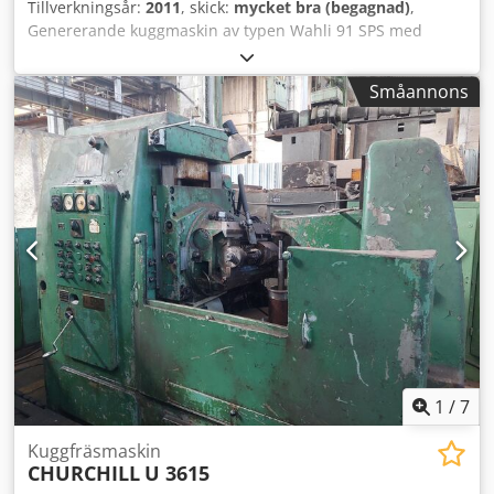
Tillverkningsår:
2011
, skick:
mycket bra (begagnad)
,
Genererande kuggmaskin av typen Wahli 91 SPS med
automatisk matningsenhet W38. Dodpfx Akoyh Rkfjuekr
Småannons
1
/
7
Kuggfräsmaskin
CHURCHILL
U 3615