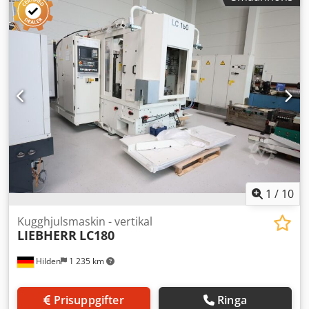
1
/
10
Kugghjulsmaskin - vertikal
LIEBHERR
LC180
Hilden
1 235 km
Prisuppgifter
Ringa