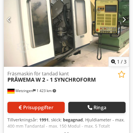
1
/
3
Fräsmaskin för tandad kant
PRÄWEMA
W 2 - 1 SYNCHROFORM
Metzingen
1 423 km
Prisuppgifter
Ringa
Tillverkningsår:
1991
, skick:
begagnad
, Hjuldiameter - max.
400 mm Tandantal - max. 150 Modul - max. 5 Totalt
effektbehov 16 kW Maskinvikt ca. 10 t P R Ä W E M A CNC –