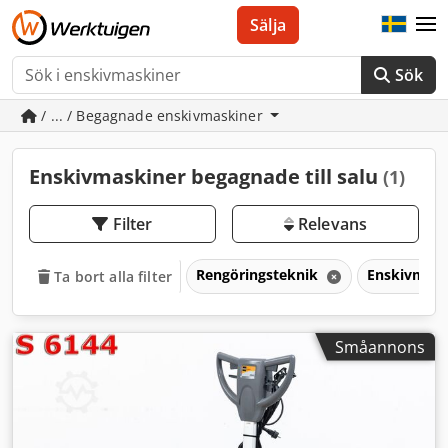
Sälja
Sök
/ ... / Begagnade enskivmaskiner
Enskivmaskiner begagnade till salu
(1)
Filter
Relevans
Rengöringsteknik
Enskivmas
Ta bort alla filter
Småannons