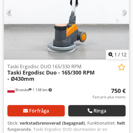
1
/
12
Taski Ergodisc DUO 165/330 RPM
Taski
Ergodisc Duo - 165/300 RPM
- Ø430mm
750 €
Brzesko
1 138 km
Fast pris plus moms
Förfråga
Ringa
Skick:
verkstadsrenoverad (begagnad)
, Funktionalitet:
helt
fungerande
, Taski Ergodisc DUO skurmaskin är en