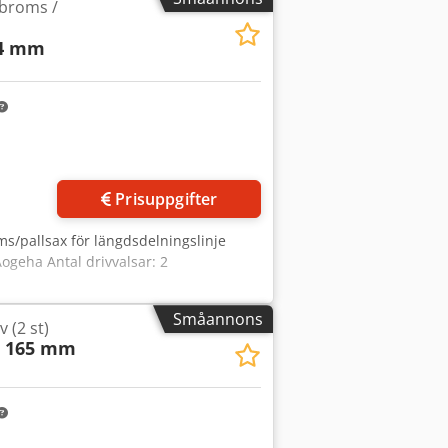
tbroms /
 4 mm
r bilder
Prisuppgifter
ms/pallsax för längdsdelningslinje
geha Antal drivvalsar: 2
Småannons
 (2 st)
Ø 165 mm