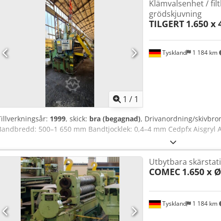
Klämvalsenhet / fil
grödskjuvning
TILGERT
1.650 x
Tyskland
1 184 km
Begär fle
1
/
1
Tillverkningsår:
1999
, skick:
bra (begagnad)
, Drivanordning/skivbro
Bandbredd: 500–1 650 mm Bandtjocklek: 0,4–4 mm Cedpfx Aisgryl Ao
Utbytbara skärstativ
COMEC
1.650 x 
Tyskland
1 184 km