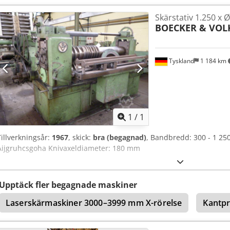
Skärstativ 1.250 x
BOECKER & VO
Tyskland
1 184 km
Begär fle
1
/
1
Tillverkningsår:
1967
, skick:
bra (begagnad)
, Bandbredd: 300 - 1 25
Aijgruhcsgoha Knivaxeldiameter: 180 mm
Upptäck fler begagnade maskiner
Laserskärmaskiner 3000–3999 mm X-rörelse
Kantpr