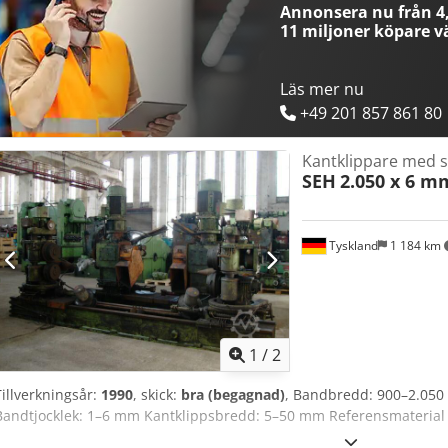
Annonsera nu från 4,
11 miljoner köpare
vä
Läs mer nu
+49 201 857 861 80
Kantklippare med s
SEH
2.050 x 6 m
Tyskland
1 184 km
1
/
2
Tillverkningsår:
1990
, skick:
bra (begagnad)
, Bandbredd: 900–2.050
Bandtjocklek: 1–6 mm Kantklippsbredd: 5–50 mm Referensmaterial 