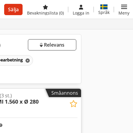
Sälja
Språk
Bevakningslista
(0)
Logga in
Meny
)
Relevans
bearbetning
Småannons
3 st.)
MI
1.560 x Ø 280