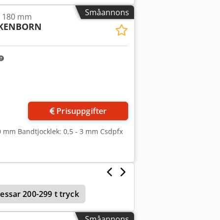
Småannons
 Ø 180 mm
LKENBORN
r bilder
Prisuppgifter
0 mm Bandtjocklek: 0,5 - 3 mm Csdpfx
essar 200-299 t tryck
Småannons