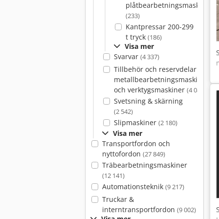
plåtbearbetningsmaskiner
(233)
Kantpressar 200-299
t tryck
(186)
Visa mer
Svarvar
(4 337)
Tillbehör och reservdelar för
metallbearbetningsmaskiner
och verktygsmaskiner
(4 082)
Svetsning & skärning
(2 542)
Slipmaskiner
(2 180)
Visa mer
Transportfordon och
nyttofordon
(27 849)
Träbearbetningsmaskiner
(12 141)
Automationsteknik
(9 217)
Truckar &
interntransportfordon
(9 002)
Visa mer