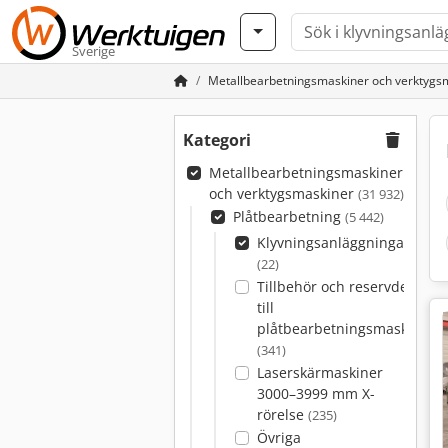
Sverige
Metallbearbetningsmaskiner och verktygs
Kategori
Metallbearbetningsmaskiner
och verktygsmaskiner
(31 932)
Plåtbearbetning
(5 442)
Klyvningsanläggningar
(22)
Tillbehör och reservdelar
till
plåtbearbetningsmaskiner
(341)
Laserskärmaskiner
3000–3999 mm X-
rörelse
(235)
Övriga