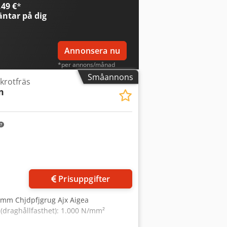
49 €
*
ntar på dig
Annonsera nu
*per annons/månad
Småannons
krotfräs
m
Begär fler bilder
Prisuppgifter
 mm Chjdpfjgrug Ajx Aigea
(draghållfasthet): 1.000 N/mm²