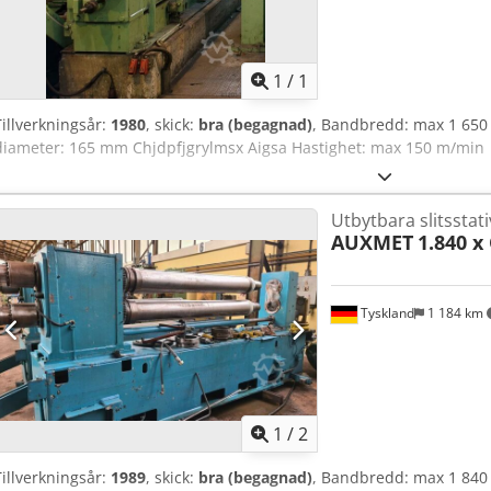
Begär fle
1
/
1
Tillverkningsår:
1980
, skick:
bra (begagnad)
, Bandbredd: max 1 650
diameter: 165 mm Chjdpfjgrylmsx Aigsa Hastighet: max 150 m/min
Utbytbara slitsstativ
AUXMET
1.840 
Tyskland
1 184 km
1
/
2
Tillverkningsår:
1989
, skick:
bra (begagnad)
, Bandbredd: max 1 840