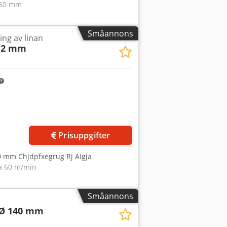
350 mm
Småannons
ing av linan
x 2 mm
Prisuppgifter
0 mm Chjdpfxegrug Rj Aigja
ca 60 m/min
Småannons
 Ø 140 mm