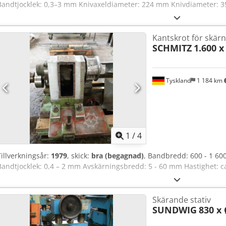
Bandtjocklek: 0,3–3 mm Knivaxeldiameter: 224 mm Knivdiameter: 
Kantskrot för skärn
SCHMITZ
1.600 
Tyskland
1 184 km
1
/
4
Tillverkningsår:
1979
, skick:
bra (begagnad)
, Bandbredd: 600 - 1 60
Bandtjocklek: 0,4 – 2 mm Avskärningsbredd: 5 - 60 mm Hastighet: 
Skärande stativ
SUNDWIG
830 x