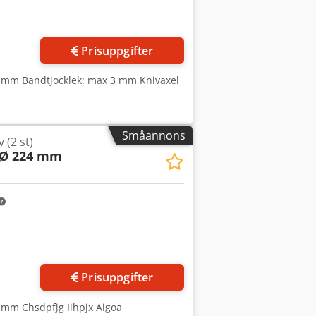
r bilder
Prisuppgifter
 mm Bandtjocklek: max 3 mm Knivaxel
Småannons
 (2 st)
x Ø 224 mm
Begär fler bilder
Prisuppgifter
 mm Chsdpfjg Iihpjx Aigoa