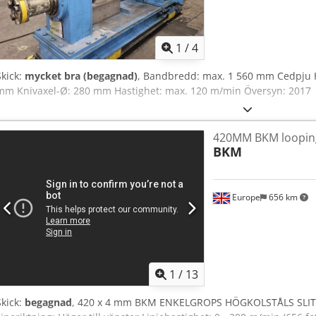
1
/
4
Skick:
mycket bra (begagnad)
, Bandbredd: max. 1 560 mm Cedpju H 
mm Knivaxel-Ø: 280 mm Hastighet: max. 120 m/min Översyn: 2017
420MM BKM looping p
BKM
Europe
656 km
1
/
13
Skick:
begagnad
, 420 x 4 mm BKM ENKELGROPS HÖGKOLSTÅLS SLITSLI