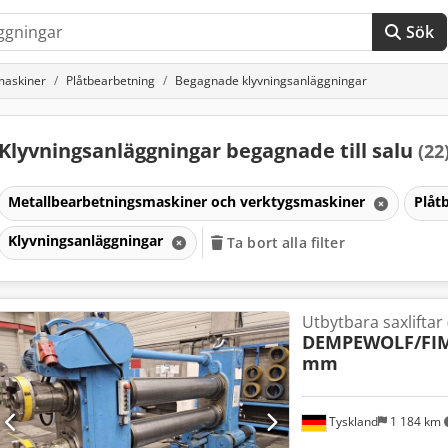
Sök
maskiner
Plåtbearbetning
Begagnade klyvningsanläggningar
Klyvningsanläggningar begagnade till salu
(22
Metallbearbetningsmaskiner och verktygsmaskiner
Plåt
Klyvningsanläggningar
Ta bort alla filter
Utbytbara saxliftar (
DEMPEWOLF/FI
mm
Tyskland
1 184 km