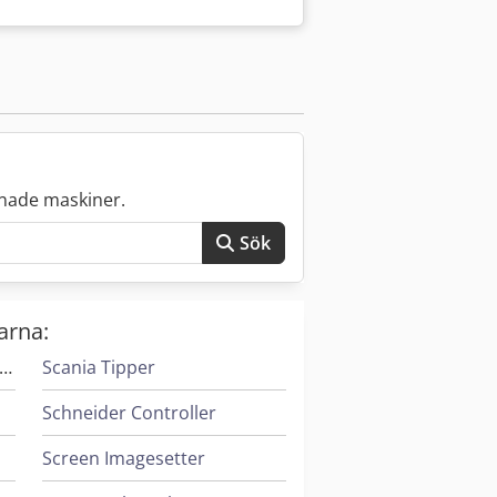
styrning Valsarna är internt kylade
pgifterna är tillverkarnas eller
försäljning förbehålles; våra allmänna
er i lager Över 15 000 m² lageryta,
 du sälja maskiner, produktionslinjer
du på vår hemsida. Visningar är möjliga
t besök. Ditt Markus Hirsch-team
nade maskiner.
Sök
arna:
ngersoll Rand Kompressorer
Scania Tipper
Schneider Controller
Screen Imagesetter