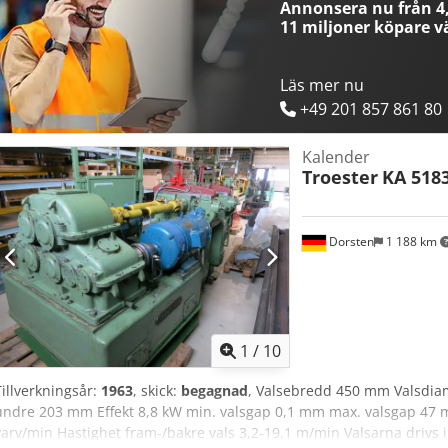
Annonsera nu från 4,
övergripande anläggningsstyrning. Dokumentation finns. Besiktning
11 miljoner köpare
vä
Nldo Ioa
Läs mer nu
+49 201 857 861 80
Kalender
Troester
KA 518
Dorsten
1 188 km
1
/
10
Tillverkningsår:
1963
, skick:
begagnad
, Valsebredd 450 mm Valsdiam
undre 203 mm Effekt 8,8 kW min. valsgap 0,1 mm max. valsgap 47 m
varv/min Hastighet fram-/bakre vals 3,2-19,1 m/min Valsarna drivs in