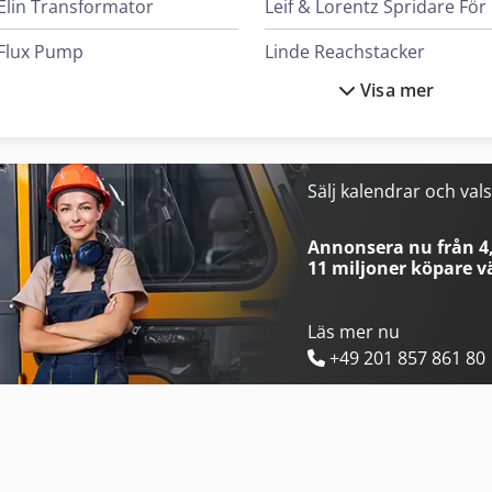
Elin Transformator
L
Flux Pump
Linde Reachstacker
Visa mer
Fuso Tipper
Man Tipper
Haver & Boecker System För Fyllning Av Behållare
Mann Hummel Filter
Heidenreich & Harbeck Maskiner För Djuphålsborrning
Mark Kompressorer
Sälj kalendrar och va
Hp Skrivare
Mercedes Benz Tipper
Annonsera nu från 4,
11 miljoner köpare
vä
Läs mer nu
+49 201 857 861 80