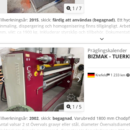
1
/
7
Tillverkningsår:
2015
, skick:
färdig att användas (begagnad)
, Ett h
finmaling, dispergering och homogenisering finns tillgängligt. Arb
mm, vikt: ca 1900 kg. Inkluderar styrskåp och tillbehör. Dokumentati
möjlig. Cjdpfx Aezli Uxoi Ioha
Präglingskalender
BIZMAK - TUERK
Krefeld
1 233 km
1
/
5
Tillverkningsår:
2002
, skick:
begagnad
, Varubredd 1800 mm Chodpfx
Antal valsar 2 st Övervals gravyr eller stål, diameter Övervalsdia