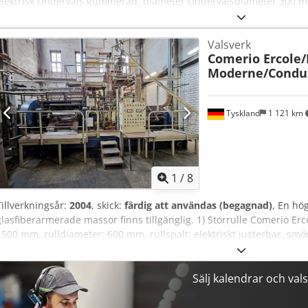
elektrisk Undervals gummerad, diameter Undervalsdiameter 300 
Vikt 2 ton Platsbehov ca 3,0 x 1,5 x 1,8 m Präglingskalander med utb
ingår: 1 stålvals, förkromad, 3 gravyrvalsar, olika mönster, 1 res
Valsverk
utloppssidan finns en liten lindningsenhet för småkärnor, OBS: Den
Comerio Ercole
måste bytas ut – därför SPECIALPRIS vid egen reparation.
Moderne/Condu
Tyskland
1 121 km
1
/
8
Tillverkningsår:
2004
, skick:
färdig att användas (begagnad)
, En hö
glasfiberarmerade massor finns tillgänglig. 1) Storrulle Comerio Erc
1500 mm, rulldiameter: 600 mm, rullspalt: elektriskt justerbar, smör
Smallrulle Meccaniche Moderne, tillverkningsår: 1966, arbetsbred
smörjning: oljecirkulationssmörjning. 3) Horisontalblandare, volym: 
5) 2x gravimetriska doseringsvågar med styrning. 6) Transportband 
Sälj kalendrar och va
Slaghammarmal Condux HM 45/60 LA (fodrad) med ett 1000 mm vibra
Inkluderar även cementblandare, skopelevator, silo, säckväg, glasma