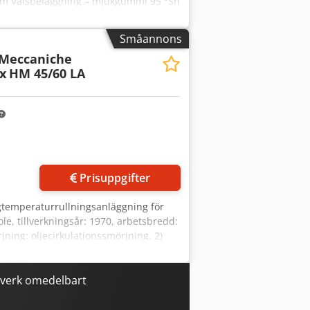
mm Valsbeläggning – mjukgummi 95 °Sh
ytbar övervals, följande reservvalsar
ervundervals med gummibeläggning, på
Småannons
 elektriska styrningen är defekt och
/Meccaniche
x
HM 45/60 LA
Prisuppgifter
gtemperaturrullningsanläggning för
ole, tillverkningsår: 1970, arbetsbredd:
jning: oljecirkulationssmörjning. 2)
d: 800 mm, rulldiameter: 400 mm,
2,5 m³. 4) Stativ för storsäck med kran.
och spiraltrappstransportör. 7)
lsverk omedelbart
tionssikt. 8) 2x värmeenheter Lauda.
tningsställ och ett styrskåp för