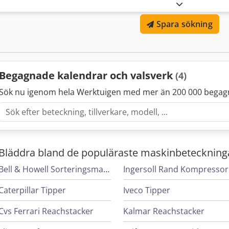
Spaltjustering manuell Varvtalsreglering manuell Extern temperatur
(vattenkylning) Nödstoppbåge (manuell) på båda sidor De tekniska up
Spara sökning
operatörens uppgifter och därmed utan förbindelse för oss. Mellan
försäljningsvillkor gäller uteslutande. Om oss Över 400 egna maskin
kranförmåga 70 t Över 10 000 tillbehörsartiklar för din verkstad Vill
eller din verksamhet? Kontakta oss gärna. Fler erbjudanden hittar 
efter överenskommelse. Chjdpfeyt Rxcsx Ai Isa Vi ser fram emot dit
Begagnade kalendrar och valsverk
(4)
Sök nu igenom hela Werktuigen med mer än 200 000 begag
Bläddra bland de populäraste maskinbeteckning
Bell & Howell Sorteringsmaskiner
I
Caterpillar Tipper
Iveco Tipper
Cvs Ferrari Reachstacker
Kalmar Reachstacker