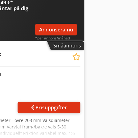
49 €
*
 på plats är möjlig. Chodpfx Aiewk
ntar på dig
Annonsera nu
*per annons/månad
Småannons
3
Prisuppgifter
eter - övre 203 mm Valsdiameter -
m Varvtal fram-/bakre vals 5-30
dividuellt Friktion variabel max. 1:6