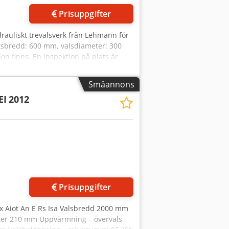
Prisuppgifter
ydrauliskt trevalsverk från Lehmann för
etsbredd: 600 mm, valsdiameter: 300
on finns. En inspektion på plats är
Småannons
EI
2012
Prisuppgifter
 Aiot An E Rs Isa Valsbredd 2000 mm
meter 210 mm Uppvärmning – övervals