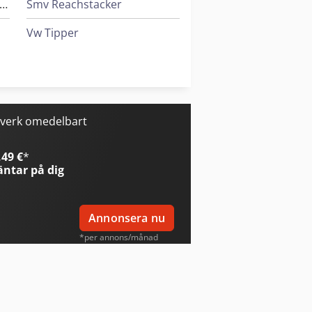
eif & Lorentz Spridare För Lim
Smv Reachstacker
Vw Tipper
Windmöller & Hölscher Maskiner För Påsar
Zander Filter
lsverk omedelbart
49 €
*
ntar på dig
Annonsera nu
*per annons/månad