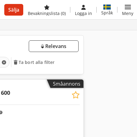
Sälja
Språk
Bevakningslista
(0)
Logga in
Meny
Relevans
k
Ta bort alla filter
Småannons
600