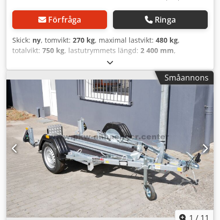
Förfråga
Ringa
Skick:
ny
, tomvikt:
270 kg
, maximal lastvikt:
480 kg
,
totalvikt:
750 kg
, lastutrymmets längd:
2 400 mm
,
lastutrymmets bredd:
1 260 mm
, lastutrymmeshöjd:
100
mm
, däcksstorlek:
165/70R13
, Sänkhängare från
Småannons
släpvagnstillverkaren VEZEKO, modell HUSKY F08.25-
HOBBY. Dwjdeq Ttzzjpfx Ah Roa Med en sänkbar
bilsläpvagn går det enkelt att lasta motorcyklar. Den
standardmonterade handhydrauliken höjer plattformen.
Genom att öppna ventilen på handpumpen sänks
plattformen. Detta gör det möjligt att enkelt köra upp små
maskiner, gräsklippare, motorcykel, pallar, fyrhjuling eller
ATV på den minimala lutningen. Som standardutrustning
har Senkomat handhydraulik, surrningsöglor, stödhjul,
stabil svetsad ram varmgalvaniserad i nedsänkt bad och
en mycket stabil rördragstång. En sänkhängare finns även
som presenningssläp eller skåpsläp. Som tillbehör
erbjuder vi motorcykelvagga, motorcykelställskena,
presenning & stativ, lämmförhöjning,
1
/
11