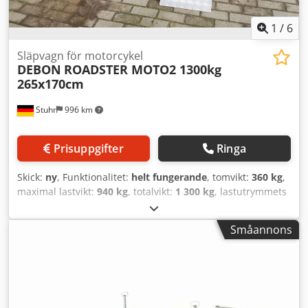
1
/
6
Släpvagn för motorcykel
DEBON
ROADSTER MOTO2 1300kg
265x170cm
Stuhr
996 km
Prisuppgifter
Ringa
Skick:
ny
, Funktionalitet:
helt fungerande
, tomvikt:
360 kg
,
maximal lastvikt:
940 kg
, totalvikt:
1 300 kg
, lastutrymmets
längd:
2 650 mm
, lastutrymmets bredd:
1 700 mm
,
PRODUKTINFORMATION "DEBON ROADSTER MOTO2
Småannons
1300KG 265X170CM 2-MC-SLÄP" Motorcykelsläp från
tillverkaren Cheval Liberte, även kallad Debon. Roadster
Moto2 med tippbar plattform gör lastning och lossning
mycket enkel. Lastgolvet kan sänkas ned med ett fotsteg.
Bak finns en liten körplåt. Du kör upp på hjulrännan och
placerar motorcykeln i framgaffelstödet, varpå