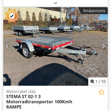
lastutrymmets längd:
1 975 mm
, lastutrymmets bredd:
1 444 mm
, total bredd:
1 550 mm
, total höjd:
600 mm
, A28
Småannons
GW26GA00654 Tillverkare: STEMA, Modell: MT 750 BS3,
godkänd för 100 km/h...och mycket mer. Dwodpfxjyn Ugye
Ah Rja Lastningshöjd: 580 mm Med förbehåll för ändringar
och mellanliggande försäljning.
1
/
10
Motorcykel släp
STEMA
ST 02-1 3
Motorradtransporter 100Kmh
RAMPE