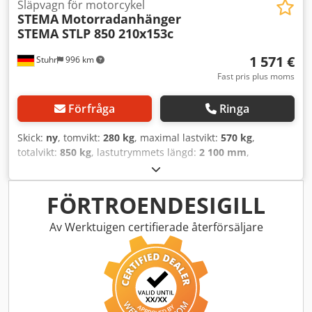
surrningsremmar, TÜV-intyg för 100 km/h samt stöldskydd.
Släpvagn för motorcykel
STEMA
Motorradanhänger
STEMA STLP 850 210x153c
1 571 €
Stuhr
996 km
Fast pris plus moms
Förfråga
Ringa
Skick:
ny
, tomvikt:
280 kg
, maximal lastvikt:
570 kg
,
totalvikt:
850 kg
, lastutrymmets längd:
2 100 mm
,
lastutrymmets bredd:
1 530 mm
, däcksstorlek:
145/80R13
,
Motorcykeltrailer från släpstillverkaren STEMA, modell
STLP 850. En idealisk och prisvärd trailer för en eller två
FÖRTROENDESIGILL
motorcyklar, godkänd för upp till 100 km/h. Den
användarvänliga personbilssläpvagnen kan även utrustas
Av Werktuigen certifierade återförsäljare
med tillval som sidosats. Med denna ombyggnad
förvandlas motorcykeltrailern till ett allsidigt lastsläp. Den
standardutrustade motorcykeltransporten har två
hjulspår, justerbara stödbygel, påkörningsramp,
surrningsöglor, stötdämpare och godkännande för 100