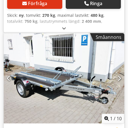
Förfråga
Ringa
Skick:
ny
, tomvikt:
270 kg
, maximal lastvikt:
480 kg
,
totalvikt:
750 kg
, lastutrymmets längd:
2 400 mm
,
lastutrymmets bredd:
1 260 mm
, lastutrymmeshöjd:
1 500
mm
, däcksstorlek:
165/70R13
, Sänkvagn med
Småannons
kapellkonstruktion från släpstillverkaren VEZEKO, modell
HUSKY F08.25-HOBBY. Med ett sänkbart personbilssläp kan
motorcyklar lastas på enkelt. Med den standardmonterade
handhydrauliken höjer man plattformen; genom att öppna
ventilen på handpumpen sänks plattformen. På så sätt kan
små maskiner, gräsklippare, motorcykel, pallar, fyrhjuling
eller ATV enkelt köras upp för den minimala lutningen.
Dwodpfx Ahsq Npa Ns Rja Som standard är Senkomat
utrustad med handhydraulik, kapell och ställning,
surrningsöglor, stödhjul, stabil svetsad ram som är
helgalvaniserad genom varmförzinkning och en mycket
stabil rund dragstång. En sänkliftssläp finns både som
kapellsläp och som skåpsläp. Som tillbehör till släpet
erbjuder vi motorcykelstöd, motorcykelskena, kapell &
1
/
10
ställning, lämsats, motorcykelsurrningsremmar,