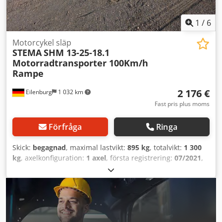
1
/
6
Motorcykel släp
STEMA
SHM 13-25-18.1
Motorradtransporter 100Km/h
Rampe
2 176 €
Eilenburg
1 032 km
Fast pris plus moms
Förfråga
Ringa
Skick:
begagnad
, maximal lastvikt:
895 kg
, totalvikt:
1 300
kg
, axelkonfiguration:
1 axel
, första registrering:
07/2021
,
lastutrymmets längd:
1 975 mm
, lastutrymmets bredd:
1 275 mm
, total bredd:
1 960 mm
, total höjd:
590 mm
, A29
GW26G000232 Motorcykeltrailer för 3 motorcyklar,
tillverkare STEMA, modell SHM 13-25-18.1, * 100 km/h-
version med stötdämpare installerade * integrerad
påkörningsramp i varje standardutförande * låg lastyta