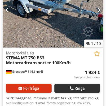
1
/
10
Motorcykel släp
STEMA
MT 750 BS3
Motorradtransporter 100Km/h
1 924 €
Eilenburg
1 032 km
Fast pris plus moms
Förfråga
Ringa
Skick:
begagnad
, maximal lastvikt:
622 kg
, totalvikt:
750 kg
,
axelkonfiguration:
1 axel
, första registrering:
05/2025
,