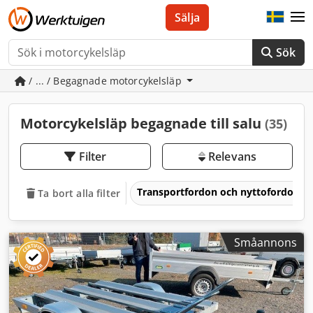
Sälja
Sök
/ ... / Begagnade motorcykelsläp
Motorcykelsläp begagnade till salu
(35)
Filter
Relevans
Transportfordon och nyttofordon
Ta bort alla filter
Småannons