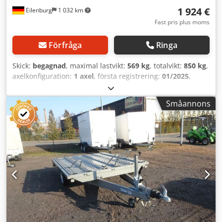
1 924 €
Eilenburg
1 032 km
Fast pris plus moms
Förfråga
Ringa
Skick:
begagnad
, maximal lastvikt:
569 kg
, totalvikt:
850 kg
,
axelkonfiguration:
1 axel
, första registrering:
01/2025
,
lastutrymmets längd:
2 016 mm
, lastutrymmets bredd:
1 275 mm
, total bredd:
1 770 mm
, total höjd:
3 024 mm
,
Småannons
A8 GW26 00158 kg, lågvagn, påskjutsbromsad, 100 km/h,
för 3 motorcyklar, med sidoreling, ramp...med mera. 580
mm lastningshöjd Dodpfx Aheym Ifyj Rjwa Med reservation
för fel och mellan försäljning