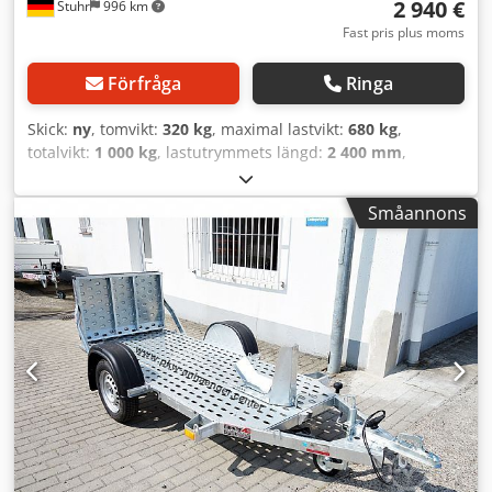
2 940 €
Stuhr
996 km
Fast pris plus moms
Förfråga
Ringa
Skick:
ny
, tomvikt:
320 kg
, maximal lastvikt:
680 kg
,
totalvikt:
1 000 kg
, lastutrymmets längd:
2 400 mm
,
lastutrymmets bredd:
1 260 mm
, lastutrymmeshöjd:
100
mm
, däcksstorlek:
155r13c
, Sänkhälsa från
Småannons
släpvagnstillverkaren VEZEKO, modell HUSKY Med en
sänkbar bilsläpvagn kan fordon lastas enkelt. Plattformen
höjs manuellt med handhydraulik. När ventilen på
handpumpen öppnas sänks plattformen mjukt, vilket gör
det lätt att köra upp gräsklippare, maskiner, motorcyklar,
pallar, fyrhjulingar och ATV över den låga rampen.
Standardutrustningen för Senkomat är handhydraulik,
dragbox, surrningsöglor, stödhjul med hållare, robust
svetsad ram varmförzinkad och en mycket stabil V-
dragstång. Exakt utrustning och tekniska detaljer hittar du
längre ner. Vi erbjuder även sänkhälsa som kapellsläp eller
skåpsläp. Tillbehör som motorcykelvagga,