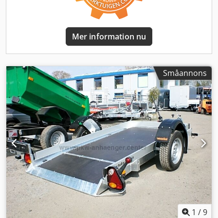
km/h, stödhjul, galvaniserad ram och V-dragstång.
Dwjdpfsq Npbfsx Ah Rja Du hittar exakt utrustning och
tekniska detaljer nedan. Som tillbehör erbjuder vi
motorcykelstöd, presenning och stativ, sidosats,
Mer information nu
verktygslåda, motorcykelspännband, lastsäkringsband och
stöldskydd.
Småannons
1
/
9