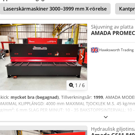
Laserskärmaskiner 3000–3999 mm X-rörelse
Kantpr
Skjuvning av platta
AMADA PROME
Hawksworth Trading 
1
/
6
Skick:
mycket bra (begagnad)
, Tillverkningsår:
1999
, AMADA MODEL
MAXIMAL KLIPPLÄNGD: 4000 mm MAXIMAL TJOCKLEK M.S. 45 kg/mm
kg/mm²: 6 mm SLAG PER MINUT: 10 - 35 BAKSTOPPSINTERVALL: 10
MASKINVIKT: 10 100 kg STANDARDUTRUSTNING PROGRAMMERBART
SIDOMÅTT 1,5 METER FRAMSTÖD SKUGGLINJELAMPA AUTOMATISK
Hydraulisk giljotins
Cjdpetrkmnefx Anvorf CENTRALSMÖRJNING FOTPEDAL SKUGGLJUS