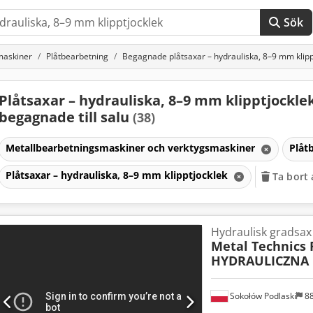
Sök
maskiner
Plåtbearbetning
Begagnade plåtsaxar – hydrauliska, 8–9 mm klipp
Plåtsaxar – hydrauliska, 8–9 mm klipptjockle
begagnade till salu
(38)
Metallbearbetningsmaskiner och verktygsmaskiner
Plåt
Plåtsaxar – hydrauliska, 8–9 mm klipptjocklek
Ta bort a
Hydraulisk gradsax
Metal Technics 
HYDRAULICZNA 
Sokołów Podlaski
8