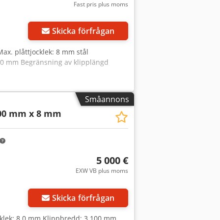
Fast pris plus moms
Skicka förfrågan
ax. plåttjocklek: 8 mm stål
 000 mm Begränsning av klipplängd
Småannons
00 mm x 8 mm
5 000 €
EXW VB plus moms
Begär fler bilder
Skicka förfrågan
ocklek: 8,0 mm Klippbredd: 3 100 mm