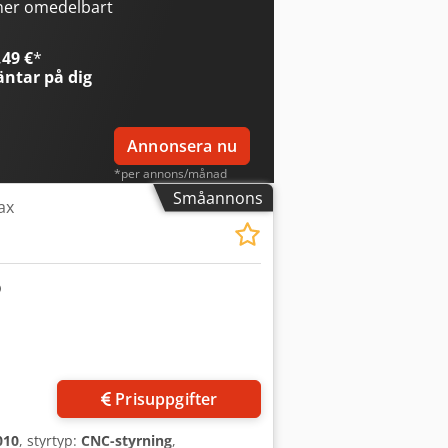
ner omedelbart
49 €
*
ntar på dig
Annonsera nu
*per annons/månad
Småannons
ax
Prisuppgifter
010
, styrtyp:
CNC-styrning
,