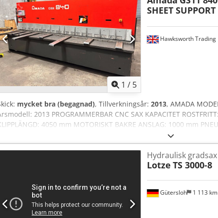
Amada
GS11 84
KLIPP-KONTAKTER I BAKSTOPP KNIVSPALT- OCH KLIPPVINKELJUSTE
SHEET SUPPORT 
KNIVSATSMED 4 SKÄRKANTER JUSTERBART SLAG UTMATNINGSRÄN
Hawksworth Trading 
1
/
5
Skick:
mycket bra (begagnad)
, Tillverkningsår:
2013
, AMADA MODEL
Årsmodell: 2013 PROGRAMMERBAR CNC SAX KAPACITET ROSTFRITT
KLIPPLÄNGD: 4050 mm MOTORISKT BAKRE ANSLAG: 1000 mm PNEU
meter SERIENUMMER: NEDHÅLLNING: HYDRAULISK KLIPPGLAPP JUS
KLIPPVINKEL: STANDARD SKUGGLINJELJUS: STANDARD CENTRALSM
Hydraulisk gradsax
STANDARD JUSTERBAR SLAGLÄNGD: STANDARD MOTOR: 16 kW Csdsyr 
Lotze
TS 3000-8
Gütersloh
1 113 k