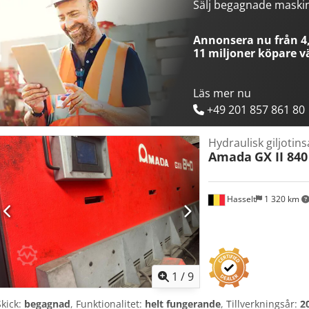
Sälj begagnade maski
Annonsera nu från 4,
11 miljoner köpare
vä
Läs mer nu
+49 201 857 861 80
Hydraulisk giljotins
Amada
GX II 840
Hasselt
1 320 km
1
/
9
Skick:
begagnad
, Funktionalitet:
helt fungerande
, Tillverkningsår:
2