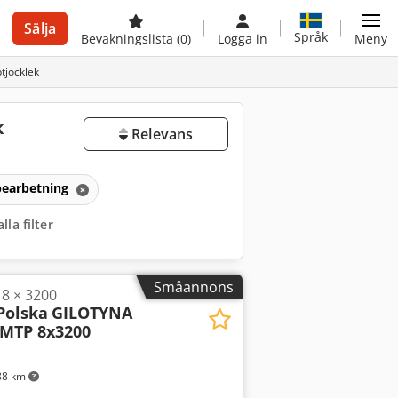
Sälja
Språk
Bevakningslista
(0)
Logga in
Meny
tjocklek
k
Relevans
bearbetning
lla filter
Småannons
 8 × 3200
Polska
GILOTYNA
MTP 8x3200
88 km