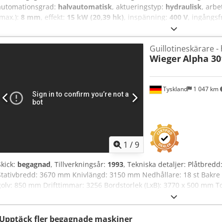
automationsgrad:
halvautomatisk
, aktueringstyp:
hydraulisk
, arb
(max.):
8 mm
, effekt:
15 kW (20,39 hk)
, inspänning:
400 V
, ingångs
Möjlighet att köpa en högkvalitativ AMADA GX II 840 hydraulisk grad
T E Hevof Denna maskin är designad för exakt, pålitlig och effektiv
Guillotineskärare -
utmärkt styvhet, hög precision och användarvänlig drift. GX II-seri
Wieger
Alpha 30
konstruktion, höga säkerhetsstandarder och enkla hantering, vilke
industriella produktionsmiljöer. Maskinen är omedelbart tillgänglig 
enligt överenskommelse.
Tyskland
1 047 km
1
/
9
Skick:
begagnad
, Tillverkningsår:
1993
, Tekniska detaljer: Plåtbred
Stativbredd: 3670 mm Knivlängd: 3150 mm Nedhållare: 18 st Bakre 
golv: 850 mm Drifttimmar: 3256 Bordstorlek (LxB): 3770 x 500 mm To
Icnfex Anvef Maskinvikt ca: 12,9 t Maskinens mått: 4,4 x 2,8 x 2,4 m
Klippgapbelysning Hydraulisk plåthöjningsanordning Ljusridå bak P
Upptäck fler begagnade maskiner