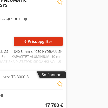
0 PNEUMATIC
RING FRÄMRE FÄLLSTOPP ETT
SYS
NA TIMRÄKNARE AUTODIAGNOSTIK
Estate
1 583 km
Prisuppgifter
L GS 11 840 8 mm x 4050 HYDRAULISK
: 6 mm KAPACITET ALUMINIUM: 10 mm
MATISKA PLÅTSTÖD SIDOANSLAG: 1,5
TERING: STANDARD VARIABEL
ÖRJNING: STANDARD SLAGRÄKNARE:
Småannons
 Lotze TS 3000-8
H U Dopfx Anvjrf VIKT: 11 650 kg
m
17 700 €