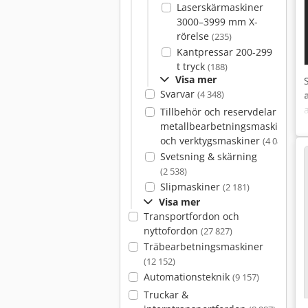
Laserskärmaskiner
3000–3999 mm X-
rörelse
(235)
Kantpressar 200-299
t tryck
(188)
Visa mer
Svarvar
(4 348)
Tillbehör och reservdelar för
metallbearbetningsmaskiner
och verktygsmaskiner
(4 088)
p
Svetsning & skärning
(2 538)
Slipmaskiner
(2 181)
Visa mer
Transportfordon och
nyttofordon
(27 827)
Träbearbetningsmaskiner
(12 152)
Automationsteknik
(9 157)
Truckar &