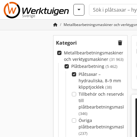
Sverige
Metallbearbetningsmaskiner och verktygs
Kategori
Metallbearbetningsmaskiner
och verktygsmaskiner
(31 963)
Plåtbearbetning
(5 462)
Plåtsaxar –
hydrauliska, 8–9 mm
klipptjocklek
(38)
Tillbehör och reservdelar
till
plåtbearbetningsmaskiner
(346)
Övriga
plåtbearbetningsmaskiner
(237)