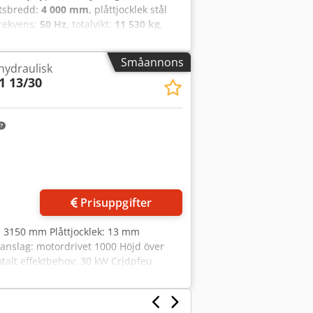
etsbredd:
4 000 mm
, plåttjocklek stål
frekvens:
50 Hz
, totalvikt:
11 530 kg
,
sax i mycket gott skick. Credpfx Anozh
 kapning av plåtmaterial och erbjuder
Småannons
 hydraulisk
en från AMADA är känd för sin robusta
1 13/30
t gör denna maskin mycket lämplig för
och kan inspekteras och testas i drift
Prisuppgifter
d: 3150 mm Plåttjocklek: 13 mm
anslag: motordrivet 1000 Höjd över
talt effektbehov: 30 kW Crjdpfeu
 Korthugg Kontinuerlig drift
ositionerbart bakre anslag