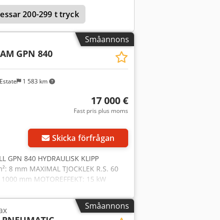
essar 200-299 t tryck
Småannons
CAM
GPN 840
Estate
1 583 km
17 000 €
Fast pris plus moms
Skicka förfrågan
L GPN 840 HYDRAULISK KLIPP
²: 8 mm MAXIMAL TJOCKLEK R.S. 60
 - 1000 mm MOTOREFFEKT: 15 kW
 MOTORISERAT BAKSTOPP 1,5 METER
A HYDRAULISKA NEDHÅLLNINGAR
Småannons
ax
STRÅLE CYCELRÄKNARE AUTOMATISKA