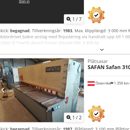
1
/
7
Skick:
begagnad
, Tillverkningsår:
1983
, Max. klipplängd: 3 000 mm M
Motordrivet bakre anslag med finjustering via handratt upp till 1
Csdpjr D Tnwsfx Anvsrf Knivar slipade Vikt: 6 800 kg
Plåtsaxar
SAFAN
Safan 31
Österrike
1 350 km
1
/
2
Skick:
begagnad
, Tillverkningsår:
1987
, Plåtlängd: 3 100 mm Plåttj