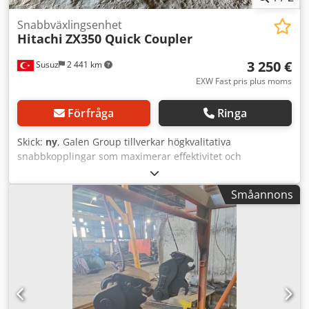
Snabbväxlingsenhet
Hitachi
ZX350 Quick Coupler
3 250 €
Susuz
2 441 km
EXW Fast pris plus moms
Förfråga
Ringa
Skick:
ny
, Galen Group tillverkar högkvalitativa
snabbkopplingar som maximerar effektivitet och
hållbarhet vid arbete med tunga maskiner. För mer
information och förfrågningar, vänligen kontakta oss. Codjv
Småannons
Nv Drepfx Amzjha