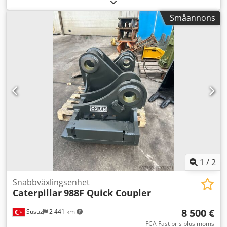
mot slitage och sprickbildning. Chodpey Rf D Njfx Amzja
För detaljerad information och förfrågningar, vänligen
Småannons
kontakta oss.
1
/
2
Snabbväxlingsenhet
Caterpillar
988F Quick Coupler
8 500 €
Susuz
2 441 km
FCA Fast pris plus moms