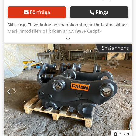
Förfråga
Ringa
Skick:
ny
, Tillverkning av snabbkopplingar för lastmaskiner
Maskinmodellen på bilden är CAT988F Cedpfx
Amsvdkwiozsha För förfrågningar, vänligen kontakta oss
Småannons
1
/
2