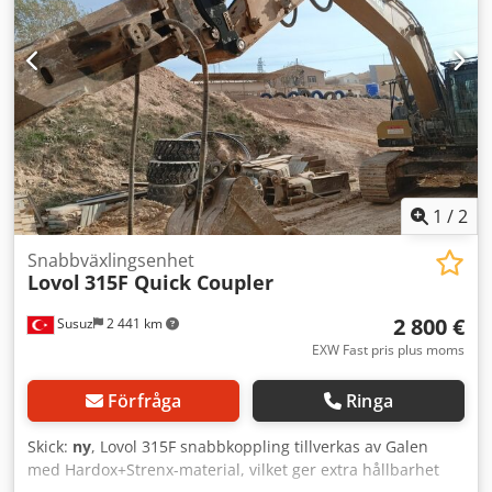
entreprenadmaskiner. Vi är auktoriserad återförsäljare och
servicepartner för Mercedes-Benz. Vi är auktoriserad
återförsäljare och servicepartner för Iveco. Dessutom är vi
med 800 begagnade fordon en av de största
återförsäljarna av nyttofordon i Tyskland. Vi levererar hela
OilQuick-sortimentet! Med reservation för felskrivningar
och mellanförsäljning! = Ytterligare information =
Användningsområde: Byggnation Kontakta Marius Herden
för mer information.
1
/
2
Snabbväxlingsenhet
Lovol
315F Quick Coupler
2 800 €
Susuz
2 441 km
EXW Fast pris plus moms
Förfråga
Ringa
Skick:
ny
, Lovol 315F snabbkoppling tillverkas av Galen
med Hardox+Strenx-material, vilket ger extra hållbarhet