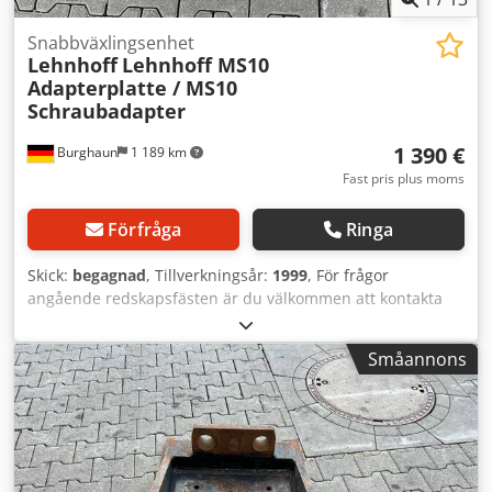
Snabbväxlingsenhet
Lehnhoff
Lehnhoff MS10
Adapterplatte / MS10
Schraubadapter
1 390 €
Burghaun
1 189 km
Fast pris plus moms
Förfråga
Ringa
Skick:
begagnad
, Tillverkningsår:
1999
, För frågor
angående redskapsfästen är du välkommen att kontakta
herr Herden (på telefonnummer: ...). Lehnhoff MS10
adapterplatta / MS10 skruvadapter / Tillverkningsår: 1999 /
Småannons
finns i lager och är omedelbart tillgänglig. Pris: 1 390,00 €
exklusive moms / 1 654,10 € inklusive moms. Egenvikt (kg):
210 Se bifogade bilder för exakta mått på hålen. I vårt
lager har vi ett mycket stort urval av olika redskapsfästen
som är omedelbart tillgängliga! Herr Herden
(telefonnummer: ...) hjälper dig gärna. På begäran kan vi