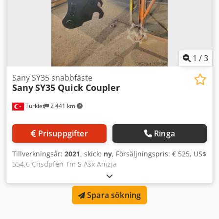
1
/
3
Sany SY35 snabbfäste
Sany
SY35 Quick Coupler
Turkiet
2 441 km
Prisuppgifter
Ringa
Tillverkningsår:
2021
, skick:
ny
, Försäljningspris: € 525, US$
554,6 Chsdpfen Tm S Asx Amzja
Spara sökning