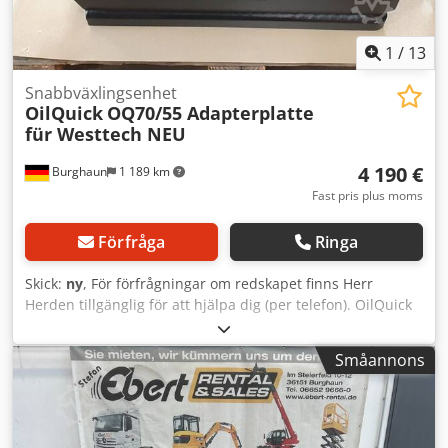
Bad Staffelstein eller transport till dig mot tillägg (vi
kalkylerar gärna transportkostnaden vid angiven
destination).
1
/
13
Snabbväxlingsenhet
OilQuick
OQ70/55 Adapterplatte
für Westtech NEU
4 190 €
Burghaun
1 189 km
Fast pris plus moms
Förfråga
Ringa
Skick:
ny
, För förfrågningar om redskapet finns Herr
Herden tillgänglig för att hjälpa dig (per telefon). OilQuick
OQ70-55 Adapterplatta / Skruvadapter / NY / i lager &
omedelbart tillgänglig Pris: 4.190,00 € exkl. moms /
Småannons
4.986,10 € inkl. moms Ritning av hålmönstret finns bland
bilderna. - 2x anslutning 1/2" - 2x polanslutning 3/4" - 2x
anslutning 1" - Även med anslutning för läckoljeledning i
lager! Tillägg: 440,00 € exkl. moms - Grävmaskinsklass: 18