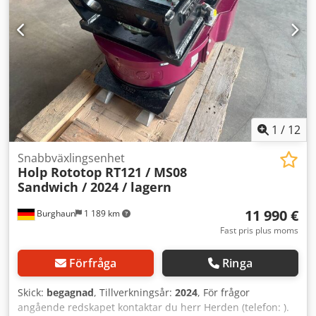
1
/
12
Snabbväxlingsenhet
Holp Rototop RT121 / MS08
Sandwich / 2024 / lagern
11 990 €
Burghaun
1 189 km
Fast pris plus moms
Förfråga
Ringa
Skick:
begagnad
, Tillverkningsår:
2024
, För frågor
angående redskapet kontaktar du herr Herden (telefon: ).