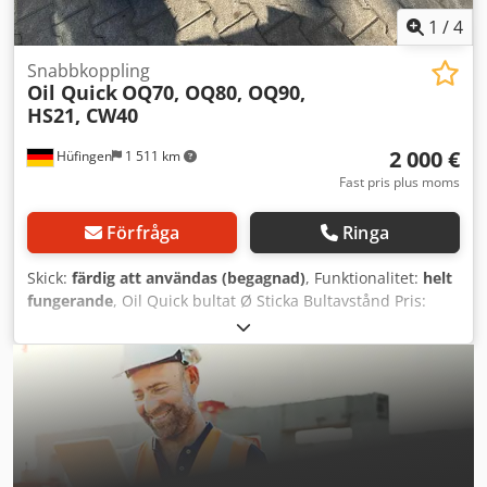
Marius Herden för mer information.
1
/
4
Snabbkoppling
Oil Quick
OQ70, OQ80, OQ90,
HS21, CW40
2 000 €
Hüfingen
1 511 km
Fast pris plus moms
Förfråga
Ringa
Skick:
färdig att användas (begagnad)
, Funktionalitet:
helt
fungerande
, Oil Quick bultat Ø Sticka Bultavstånd Pris:
OQ70 60/60 280 330 3 000,00 € OQ80 90/90 345 510 3
500,00 € OQ80 90/90 353 515 3 500,00 € QO80 90/90 355
510 3 500,00 € OQ80 100/90 387 530 3 500,00 € OQ80
100/100 420 610 3 500,00 € OQ80 90/90 350 510 3 500,00 €
OQ80 90/90 350 500 3 500,00 € OQ80 90/90 350 510 3
500,00 € OQ80 80/80 310 475 3 500,00 € OQ90 110/100 440
595 18 000,00 € OQ90 utan infästning 15 000,00 € OQ90
110/110 470 590 18 000,00 € Verachtert bultar Ø Sticka