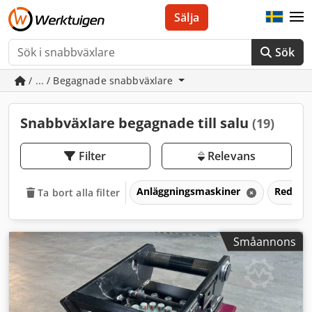
Sälja
Sök
/ ... / Begagnade snabbväxlare
Snabbväxlare begagnade till salu
(19)
Filter
Relevans
Anläggningsmaskiner
Redska
Ta bort alla filter
Småannons