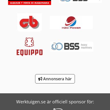
Scania Tipper
Schneider Controller
Screen Imagesetter
Seitz Filter
Smv Reachstacker
Terex Minidumper
Vw Tipper
Windmöller & Hölscher Maskiner För Påsar
Annonsera här
Wolf Filter
Zander Filter
Werktuigen.se är officiell sponsor för: