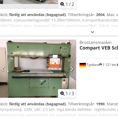
1
/
2
Skick:
färdig att användas (begagnad)
, Tillverkningsår:
2004
, Max. 
200mm, stansunderlagsmått: 13 200x1500mm, transportbandsmått
1800x750mm, max. slagantal: 80/min, anslutningseffekt: 34kVA, l
2900mm, vikt netto/drift: 7,8/10,2t, drifttid: 52 680h, med dokumen
vilket möjliggör nesting, dragfri avlindning möjlig. Maskinen har un
Brostansmaskin
hydraulaggregat integrerat i maskinramen, med PC-styrning. Visning
Compart VEB Sc
Tyskland
1 121 km
1
/
3
Skick:
färdig att användas (begagnad)
, Tillverkningsår:
1990
, Stans
styrspänning: 220V, vikt: 2,5 ton. Inga kända defekter, regelbundet
Levereras med stansverktyg och stansknivar, begränsad dokumentatio