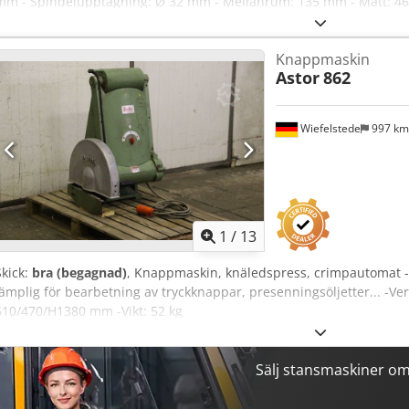
mm - Spindelupptagning: Ø 32 mm - Mellanrum: 135 mm - Mått: 460
E D Dnefx Anijf
Knappmaskin
Astor
862
Wiefelstede
997 k
1
/
13
Skick:
bra (begagnad)
, Knappmaskin, knäledspress, crimpautomat 
lämplig för bearbetning av tryckknappar, presenningsöljetter... -Ver
610/470/H1380 mm -Vikt: 52 kg
Sälj stansmaskiner o