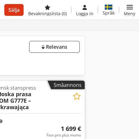
Sälja
Språk
Bevakningslista
(0)
Logga in
Meny
Relevans
Småannons
ensk stanspress
łoska prasa
OM G777E –
ykrawająca
1 699 €
Fast pris plus moms