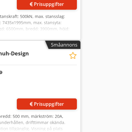
Prisuppgifter
stanskraft: 500kN, max. stansslag:
: 7435x1995mm, max. stansyta:
ängd: 6500mm, bredd: 3900mm, höjd:
tation. Med utsug, roterande verktyg
derhållits regelbundet,
Småannons
 på plats möjlig. Cedpfx Anjw Sxyfsijrf
huh-Design
Prisuppgifter
bredd: 500 mm, märkström: 20A,
 underhållen, drifttimmar okända.
n tillgänglig. Visning på plats