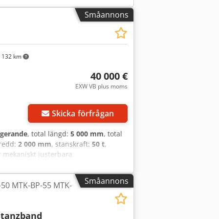
Småannons
 132 km
40 000 €
EXW VB plus moms
Skicka förfrågan
ngerande
, total längd:
5 000 mm
, total
bredd:
2 000 mm
, stanskraft:
50 t
,
mekaniskt justerbara
 för att förenkla inställningen)
nklusive stansbandsväxling Maskinen
Småannons
-50 MTK-BP-55 MTK-
x Answlu N Doijrf Stansen fungerar
Stanzband