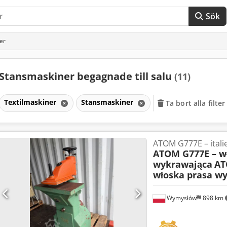
Sök
er
Stansmaskiner begagnade till salu
(11)
Textilmaskiner
Stansmaskiner
Ta bort alla filter
ATOM G777E – itali
ATOM G777E – w
wykrawająca
AT
włoska prasa w
Wymysłów
898 km