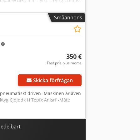
/400/H1450 mm - Vikt: 113 kg Credpst
Småannons
m
350 €
Fast pris plus moms
Skicka förfrågan
-pneumatiskt driven -Maskinen är även
ktyg Cjdjddk H Tepfx Anisrf -Mått:
medelbart