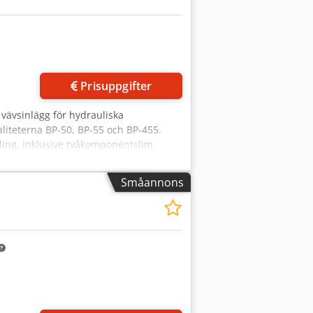
r bilder
Prisuppgifter
vävsinlägg för hydrauliska
liteterna BP-50, BP-55 och BP-455.
ling, inklusive tvåkomponentslim.
Småannons
Begär fler bilder