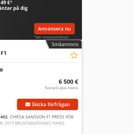
49 €
*
ntar på dig
Annonsera nu
*per annons/månad
Småannons
F1
6 500 €
Fast pris plus moms
Skicka förfrågan
7402
, CHIESA SANSSON F1 PRESS FÖR
AN 2017 BRUKSANVISNING FINNS