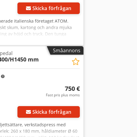
Skicka förfrågan
merade italienska företaget ATOM.
niskt skum, kartong och andra mjuka
ring av höjd och tryck. Den tunga
ningen. Teknisk data: Tillverkare: ATOM
0 V Nuvarande anslutning: 220 V
Småannons
pedal
ion Tillverkad i Italien Skick: Begagnad
400/H1450 mm
i det skick som visas på fotona.
m
750 €
Fast pris plus moms
Skicka förfrågan
jettsättare, verkstadspress med
orlek: 260 x 180 mm, håldiameter Ø 60