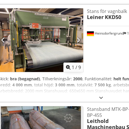
Stans för vagnbalk
Leiner
KKD50
Heinsdorfergrund
1
1
/
9
Skick:
bra (begagnad)
, Tillverkningsår:
2000
, Funktionalitet:
helt fu
bredd:
4 000 mm
, total höjd:
3 000 mm
, totalvikt:
7 500 kg
, arbets
Arbetsbredd: 2000 mm Stanshuvud: 650x650 mm Stanshuvudet har 
bottenlägesstopp och kan roteras (med digital räknare för stansdjup,
Stanskraft: 50 ton Stansband med automatiskt klämbacksmatning i
Stansband MTK-BP
är utrustad med CNC-styrning Avrullare ingår ej i leveransen Cjdpf
BP-455
perfekt och är fortfarande i drift
Leithold
Maschinenbau