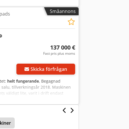
Småannons
spads
137 000 €
Fast pris plus moms
Skicka förfrågan
tet:
helt fungerande
, Begagnad
 salu, tillverkningsår 2018. Maskinen
 väldigt lite, varit i drift endast
kiner