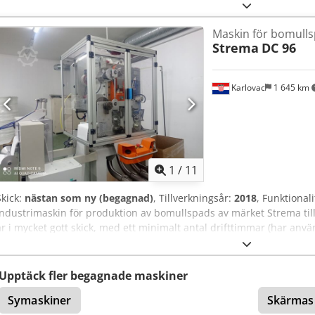
Maskin för bomull
Strema
DC 96
Karlovac
1 645 km
1
/
11
Skick:
nästan som ny (begagnad)
, Tillverkningsår:
2018
, Funktionali
industrimaskin för produktion av bomullspads av märket Strema till
är i mycket gott skick, med ett minimalt antal drifttimmar (har använts
sporadiskt). Codpfx Anjzhlv Doisrf
Upptäck fler begagnade maskiner
Symaskiner
Skärmas