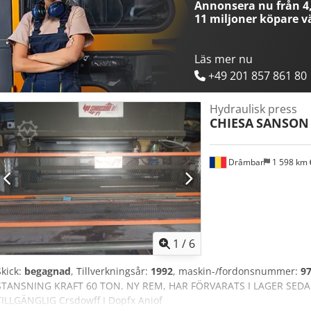
Annonsera nu från 4,
11 miljoner köpare
vä
Läs mer nu
+49 201 857 861 80
Hydraulisk press
CHIESA
SANSON 
Drâmbar
1 598 km
1
/
6
Skick:
begagnad
, Tillverkningsår:
1992
, maskin-/fordonsnummer:
9
STANSNING KRAFT 60 TON. NY REM, HAR FÖRVARATS I LAGER SED
TILLGÄNGLIG Crsdowff I Dopfx Aniof