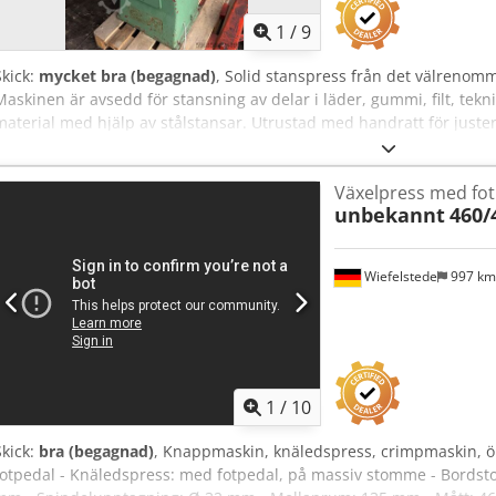
1
/
9
Skick:
mycket bra (begagnad)
, Solid stanspress från det välrenom
Maskinen är avsedd för stansning av delar i läder, gummi, filt, tek
material med hjälp av stålstansar. Utrustad med handratt för juste
gjutjärnskonstruktionen ger stabilitet och lång livslängd för utrust
Modell: G777E Serienummer: 6218 Motoreffekt: 220 / 260 / 380 / 45
Växelpress med fot
Justerbar arbetshöjd Crodpfxszgg Sqe Anijf Stabil gjutjärnskonstrukt
unbekannt
460/
maskin i gott visuellt skick. Skicket framgår av bilderna. Säljs exakt 
Wiefelstede
997 k
1
/
10
Skick:
bra (begagnad)
, Knappmaskin, knäledspress, crimpmaskin, öl
fotpedal - Knäledspress: med fotpedal, på massiv stomme - Bordst