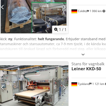
Colditz
1 066 km
Begär fle
1
/
1
Skick:
ny
, Funktionalitet:
helt fungerande
, Erbjuder stansband med 
stansmaskiner och stansautomater, ca 7-9 mm tjockt, i de kända kva
Bandskuren till önskad längd och förberedd med steg- eller kilkopp
Crsdpfxjwduymo Anisf
Stans för vagnbalk
Leiner
KKD-50
Tyskland
1 121 km