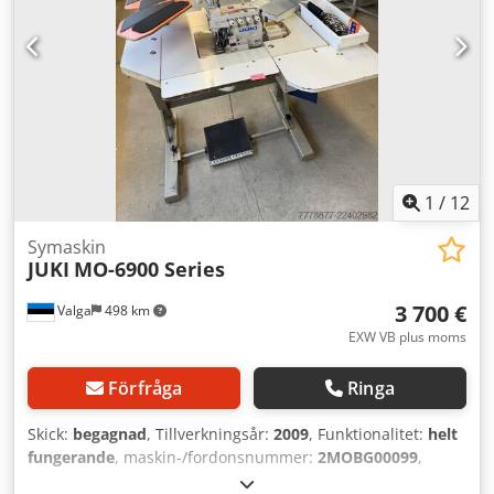
1
/
12
Symaskin
JUKI
MO-6900 Series
3 700 €
Valga
498 km
EXW VB plus moms
Förfråga
Ringa
Skick:
begagnad
, Tillverkningsår:
2009
, Funktionalitet:
helt
fungerande
, maskin-/fordonsnummer:
2MOBG00099
,
servomotorns effekt:
550 W
, inspänning:
230 V
, typ av