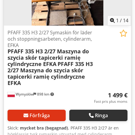
arbetskläder • Storskalig konfektionstillverkning •
Automatisk produktion av plaggkomponenter Skick • Fullt
fungerande • Användes tidigare i professionell
1
/
14
konfektionsproduktion • Servad 27.02.2026 • Gott
industriskick • Normalt bruksslitage enligt
PFAFF 335 H3 2/27 Symaskin för läder
fabriksanvändning • Möjlig att besiktiga före demontering
och stoppningsarbeten, cylinderarm,
Plats Valga, Estland Demontering & Transport Köparen
EFKA
ansvarar för demontering, lastning, transport samt
PFAFF 335 H3 2/27 Maszyna do
samtliga relaterade kostnader. Säljesvillkor Säljes i
szycia skór tapicerki ramię
befintligt skick, där den står, utan garanti. Del av MASI
cylindryczne EFKA
PFAFF 335 H3
Jeans-fabrikens avveckling.
2/27 Maszyna do szycia skór
tapicerki ramię cylindryczne
EFKA
1 499 €
Wymysłów
898 km
Fast pris plus moms
Förfråga
Ringa
Skick:
mycket bra (begagnad)
, PFAFF 335 H3 2/27 är en
högklassig tysk symaskin utrustad med cylinderarm,