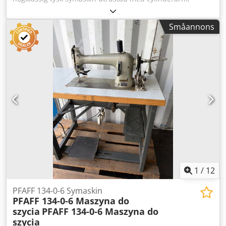
arbetsbord och EFKA Variostop-drivning. Denna modell
används för sömnad av läder, stoppning, lädervaror, skor,
Småannons
resväskor och andra delar med svår form. Tekniska data:
Tillverkare: PFAFF Modell: 335 H3 2/27 Cylinderarm
Drivning: EFKA Variostop VD24 Dkjdpfxezgt Tuj Anmer
Strömförsörjning: 220 / 380 V Motoreffekt: 370 W Varvtal:
1400 / 1700 varv/min 50 / 60 Hz Arbetsbord ingår
Spolhållare Fotstyrning Skick: Begagnad maskin. I gott
visuellt skick. Skick enligt bilder.
1
/
12
PFAFF 134-0-6 Symaskin
PFAFF 134-0-6 Maszyna do
szycia
PFAFF 134-0-6 Maszyna do
szycia