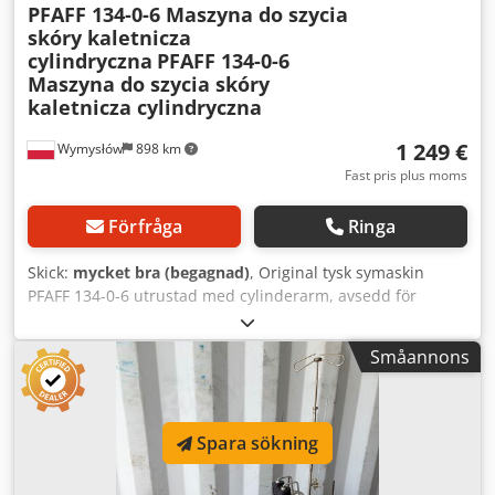
PFAFF 134-0-6 Maszyna do szycia
skóry kaletnicza
cylindryczna
PFAFF 134-0-6
Maszyna do szycia skóry
kaletnicza cylindryczna
1 249 €
Wymysłów
898 km
Fast pris plus moms
Förfråga
Ringa
Skick:
mycket bra (begagnad)
, Original tysk symaskin
PFAFF 134-0-6 utrustad med cylinderarm, avsedd för
sömnad av läderdetaljer, lädervaror, skor, väskor, bälten
samt andra produkter som kräver sömnad med
Småannons
cylinderarm. Teknisk data: Tillverkare: PFAFF Modell: 134-0-
6 Cylinderarm Fotpedaldrift med motor Strömförsörjning:
220 V Motoreffekt: 370 W Dksdozgnxxjpfx Anmsr
Motorvarvtal: 2800 varv/min Arbetsbord ingår Tillverkad i
Spara sökning
Tyskland Användningsområden: - lädervaror, -
läderprodukter, - väskor, - bälten, - fodral, - skor. Skick: