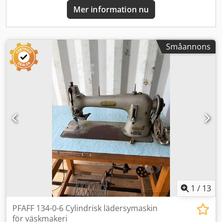
Mer information nu
Småannons
1
/
13
PFAFF 134-0-6 Cylindrisk lädersymaskin
för väskmakeri