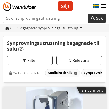
Sälja
Sök
/ ... / Begagnade synprovningsutrustning
Synprovningsutrustning begagnade till
salu
(2)
Filter
Relevans
Medicinteknik
Synprovningsu
Ta bort alla filter
Småannons