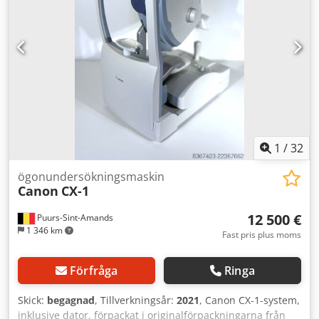
1
/
32
ögonundersökningsmaskin
Canon
CX-1
12 500 €
Puurs-Sint-Amands
1 346 km
Fast pris plus moms
Förfråga
Ringa
Skick:
begagnad
, Tillverkningsår:
2021
, Canon CX-1-system,
inklusive dator, förpackat i originalförpackningarna från