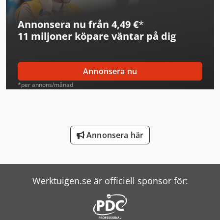
Linde Reachstacker
Annonsera nu från 4,49 €
*
Man Tipper
11 miljoner köpare
väntar på dig
Mann Hummel Filter
Mark Kompressorer
Annonsera nu
Mercedes Benz Tipper
*per annons/månad
New Holland Skördetröska
Renault Tipper
Annonsera här
Scania Tipper
Schenk Filter
Werktuigen.se är officiell sponsor för:
Schneider Controller
Screen Imagesetter