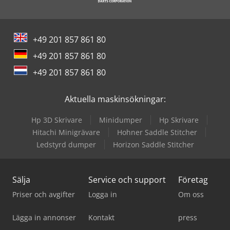
Seitz Filter
Terex Minidumper
+49 201 857 861 80
Windmöller & Hölscher Maskiner För Påsar
+49 201 857 861 80
Zander Filter
+49 201 857 861 80
Zeppelin Silos
Aktuella maskinsökningar:
Hp 3D Skrivare
Minidumper
Hp Skrivare
Hitachi Minigrävare
Hohner Saddle Stitcher
Ledstyrd dumper
Horizon Saddle Stitcher
Sälja
Service och support
Företag
Priser och avgifter
Logga in
Om oss
Lägga in annonser
Kontakt
press