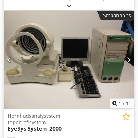
tillverkaren. Crsdpfxjzmxqrs Apcjf Serienummer: 210141 –
År för inköp: 2022 Systemet köptes in för en kort klinisk
Småannons
studie och har använts mycket lite; det är i perfekt skick.
1
/
11
Hornhudsanalysystem,
topografisystem
EyeSys
System 2000