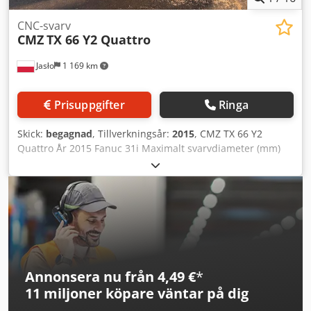
CNC-svarv
CMZ
TX 66 Y2 Quattro
Jasło
1 169 km
Prisuppgifter
Ringa
Skick:
begagnad
, Tillverkningsår:
2015
, CMZ TX 66 Y2
Quattro År 2015 Fanuc 31i Maximalt svarvdiameter (mm)
255 Avstånd mellan spindlarnas centrum (mm) 639
Maximal hastighet (varv/min) 4000 Maximalt
materialdiameter 66 mm X-axel 190 mm Y-axel +- 40 mm Z-
axel 500 mm Chuck 210 mm 2 BMT 55-huvuden 2 spindlar
2 x Y-axel Cedpfjzp Ituex Apyorf Spindelborrning 66 mm
Verktygssond Spånutkastare Maskinverktyg Dokumentation
Annonsera nu från 4,49 €
*
11 miljoner köpare
väntar på dig