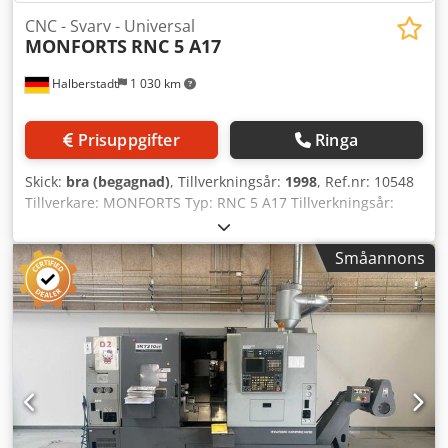
CNC - Svarv - Universal
MONFORTS
RNC 5 A17
Halberstadt
1 030 km
Prisuppgifter
Ringa
Skick:
bra (begagnad)
, Tillverkningsår:
1998
, Ref.nr: 10548
Tillverkare: MONFORTS Typ: RNC 5 A17 Tillverkningsår:
1998 Styrtyp: CNC-styrning Styrsystem: Monforts
Lagerplats: Halberstadt Ursprungsland: Tyskland
Småannons
Maskinnr: 303XXXX Spännchucksdiameter: 250 mm
Avstånd mellan spetsar: 1080 mm Spindeldiameter vid
främre lager: 100 mm Spindelhuvud enligt DIN 55027
(storlek): Strl. 8 Svingdiameter över tvärslid: 290 mm Max.
svingdiameter: 500 mm Planstockens rörelse: 265 mm
Utvändig diameter bakdocks pinol: 80 mm Maximal
pinolrörelse bakstock: 160 mm Bakstock koniskt taper: MK
5 typ Credpsxmd T Eefx Apyef Max. genomgång för
material: 70 mm Varvtalsområde: 2 - 2800 varv/min