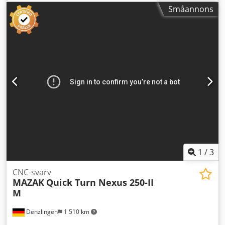
Årsmodell 2002 Utan stödspindel Cedpfjzqbkcox Apyerf
Småannons
1
/
3
CNC-svarv
MAZAK
Quick Turn Nexus 250-II
M
Denzlingen
1 510 km