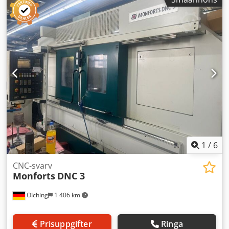
Maskinen är utrustad med: - CNC-styrning Mazatrol
SmoothG - KITAGAWA trebackschuck BB-210, diameter 254
mm - Tool Eye - C-axel - Y-axel - Automatisk detaljplockare -
Interface för stångmagasin - Signallampa (3-färgad LED) -
Förstärkt kylvätskepump - Spåntransportör - Standard
MAZAK verktygspaket
1
/
6
CNC-svarv
Monforts
DNC 3
OIching
1 406 km
Prisuppgifter
Ringa