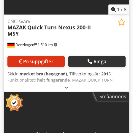
1
/
8
CNC-svarv
MAZAK
Quick Turn Nexus 200-II
MSY
Denzlingen
1 510 km
Prisuppgifter
Ringa
Skick:
mycket bra (begagnad)
, Tillverkningsår:
2015
,
Funktionalitet:
helt fungerande
, MAZAK QUICK TURN
NEXUS 200-II MSY Max. svarvdiameter: 380 mm Max.
bearbetningslängd: 511 mm Max. fräshastighet: 4 500
Småannons
varv/min Max. spindelhastighet: 5 000 varv/min Credpjzczd
Usfx Apysf Max. stångdiameter: 65 mm Maskinen är
utrustad med: - CNC-styrsystem Mazatrol Matrix 2 -
Hydrauliskt HAINBUCH chuck Kombi Axzug storlek 65 för
huvudspindel - Hydrauliskt HAINBUCH chuck Kombi Axzug
storlek 65 för motspindel - Tool Eye - C-axel - C-axel för