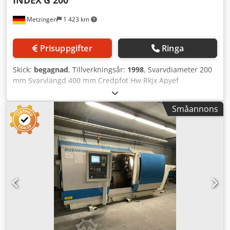
Metzingen
1 423 km
Prisuppgifter
Ringa
Skick:
begagnad
, Tillverkningsår:
1998
, Svarvdiameter 200
mm Svarvlängd 400 mm Credpfot Hw Rkjx Apyef
Styrsystem SIEMENS SINUMERIC 840 C Totalt effektbehov
40 kW Maskinvikt ca. 6 500 kg Platsbehov ca. m I N D E X
Småannons
CNC-svarv med 2 revolvrar, stångmagasin och
arbetsstyckeshanteringssystem samt SIEMENS CNC-
styrsystem typ 840 C Modell G 200, tillverkningsår 1998 #
810 728 Materialgenomgång vid stångbearbetning ca. 42
mm Arbetsstyckets max. diameter ca. 400 mm
Svarvdiameter vid chuckarbete 200 mm Svarvlängd /
spetsavstånd ca. 400 mm Revolver-slidernas rörelsevägar Z
1 (längd) / X 1 (plan) 400 / 120 mm Revolver-slidernas
rörelsevägar Z 2 (längd) / X 1 (plan) 400 / 105 mm
Matningskraft för Z/X-axeln 15 Nm Snabbgångshastighet
verktygshållare 1 och 2 22,5 m/min Verktygssäte