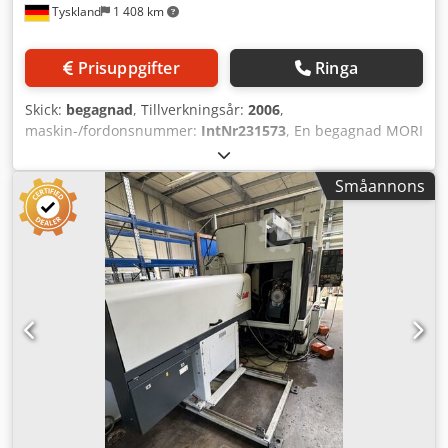
Tyskland
1 408 km
Prisuppgifter
Ringa
Skick:
begagnad
, Tillverkningsår:
2006
,
maskin-/fordonsnummer:
IntNr231573
, En begagnad MORI
SEIKI NL 2500/1250 CNC-svarv, tillverkningsår 2006, är till
salu. Maskinen är utrustad med MORI SEIKI MSX 850III /
Småannons
MAPPS III-styrsystem samt ett IRCO SIMAG stångmagasin
för automatisk stångmatning. Crodpfx Aezp Ig Iepysf
Teknisk data: Styrsystem: MORI SEIKI MSX 850III / MAPPS III
Ursprungsland: Japan Typ: Snedbäddad CNC-svarv
Centrumavstånd: 1 250 mm Max. svarvlängd: 1 298 mm
Max. svarvdiameter: 356 mm Standard svarvdiameter: 275
mm Svingdiameter över bädd: 923 mm X-axel: 260 mm Z-
axel: 1 345 mm Spindelvarvtal: upp till 4 000 varv/min
Spindelgenomgång: ca 80 mm Revolver: 12-stations Antal
revolvrar: 1 Spåntransportör Drivna verktyg C-axel Y-axel
Maskinvikt: 7 600 kg Maskinens mått: 5 000 x 2 300 x 2 400
mm Maskinen kan demonstreras under spänning efter
överenskommelse. Med reservation för ändringar,