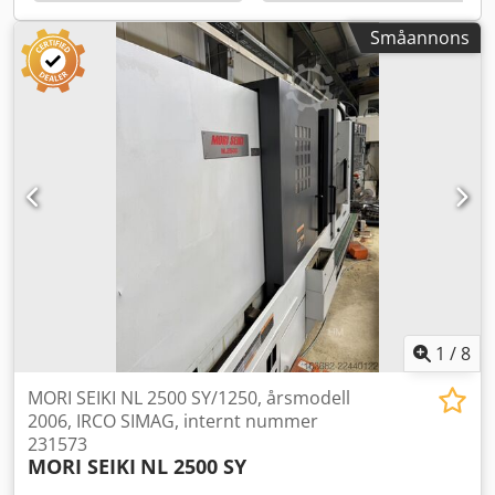
Verktygsövervakningssystem (Tool Eye) - C-axel - C-axel för
motspindel, upplösningsnoggrannhet 0,0001° - Gränssnitt
Småannons
för stångmatarmagasin - Automatisk delupptagare -
Delhanteringsanordning - Spåntransportör -
Stångmatarmagasin Breuning Irco - 8 st. fasta
verktygshållare - 4 st. drivna verktygshållare
1
/
8
MORI SEIKI NL 2500 SY/1250, årsmodell
2006, IRCO SIMAG, internt nummer
231573
MORI SEIKI
NL 2500 SY