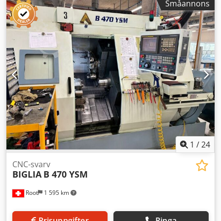
Småannons
spindelvarvtal: 4 000 varv/min Max. stångdiameter: 74 mm
Maskinen är utrustad med: - CNC-styrning Mazatrol Matrix
Nexus 2 - KITAGAWA trebackschuck B-210, diameter 254
mm - Tool Eye - C-axel - Y-axel - automatisk detaljfångare -
NC-lunett - förstärkt kylvätskepump Crjdsyy Ad Eopfx Apyef
- MAYFRAN spåntransportör - 8 st. fasta verktygshållare - 2
st. drivna verktygshållare
1
/
24
CNC-svarv
BIGLIA
B 470 YSM
Root
1 595 km
Prisuppgifter
Ringa