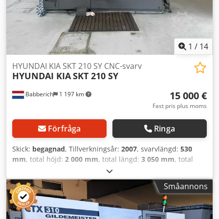
Ytterligare information: Maskinen kan ses under ström
efter överenskommelse.
1
/
14
HYUNDAI KIA SKT 210 SY CNC-svarv
HYUNDAI KIA
SKT 210 SY
15 000 €
Babberich
1 197 km
Fast pris plus moms
Förfråga
Ringa
Skick:
begagnad
, Tillverkningsår:
2007
, svarvlängd:
530
mm
, total höjd:
2 000 mm
, total längd:
3 050 mm
, total
bredd:
1 800 mm
, totalvikt:
4 500 kg
, Tillverkare: HYUNDAI
KIA Modell: SKT 210 SY Typ: CNC-svarv Max. svarvdiameter:
Småannons
240 mm Z-axelns rörelse: 530 mm Cedpozimayofx Apyerf
Spindelvarvtal: upp till 4 000 varv/min Verktygsväxel: 12
stationer Spåntransportör: Ja Maskinlängd: 3 050 mm