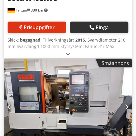
Trittau
880 km
Prisuppgifter
Ringa
Skick:
begagnad
, Tillverkningsår:
2015
, Svarvdiameter 210
mm Svarvlängd 1000 mm Styrsystem: Fanuc 31i Max
varvtal: 5.000 varv/min Drivkraft – huvudspindel: 15 kW
Max vridmoment: 476 Nm Stånggenomgång: 65 mm x-axel:
Småannons
250 mm Codpoxq R Evjfx Apyorf z-axel: 1050 mm x2-axel:
150 mm z2-axel: 1030 mm Spindeltimmar: ca 700 h
Tillbehör: Svarvbock, spåntransportör Maskinen är enligt
vår bedömning i mycket gott begagnat skick och kan ses
under ström efter överenskommelse. Tillbehör, avbildade
verktyg och spännmedel ingår endast om detta
uttryckligen anges i tilläggsinformationen. Ändringar och
fel i tekniska data samt mellanförsäljning förbehålles!