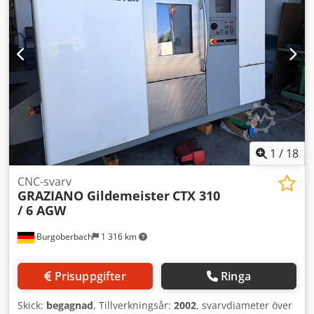
Maskinbredd: 1 800 mm Maskinhöjd: 2 100 mm Vikt: 4 500
kg Observera: Information på denna sida har samlats in
efter bästa förmåga av oss och, så långt möjligt, från
tillverkaren. Uppgifterna ges i god tro men noggrannheten
kan inte garanteras. Därför utgör de ingen garanti eller
kontraktsvillkor. Vi rekommenderar att du kontrollerar alla
viktiga detaljer.
1
/
18
CNC-svarv
GRAZIANO Gildemeister
CTX 310
/ 6 AGW
Burgoberbach
1 316 km
Prisuppgifter
Ringa
Skick:
begagnad
, Tillverkningsår:
2002
, svarvdiameter över