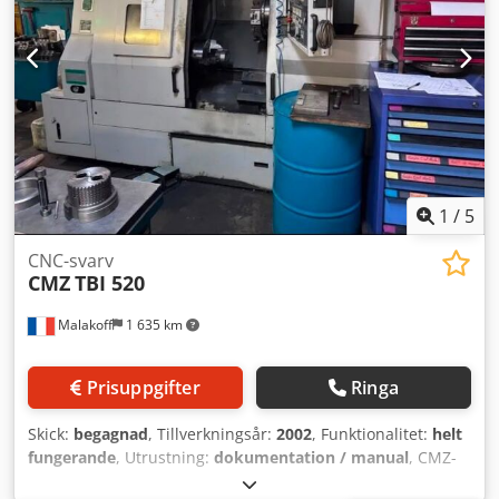
1
/
5
CNC-svarv
CMZ
TBI 520
Malakoff
1 635 km
Prisuppgifter
Ringa
Skick:
begagnad
, Tillverkningsår:
2002
, Funktionalitet:
helt
fungerande
, Utrustning:
dokumentation / manual
, CMZ-
svarv 2 axlar (X och Z) Modell TBI-520 CNC-styrning Fanuc