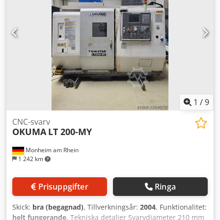
1
/
9
CNC-svarv
OKUMA
LT 200-MY
Monheim am Rhein
1 242 km
Prisuppgifter
Ringa
Skick:
bra (begagnad)
, Tillverkningsår:
2004
, Funktionalitet:
helt fungerande
, Tekniska detaljer Svarvdiameter 210 mm