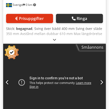
Matningskraft Z: 4 500 N Matningskraft X: 4 500 N Antal
Sverige
0 km
axlar: 2 Revolver med verktygsdrift från Sauter Antal
verktygsplatser: 12 Antal drivna verktygsplatser: 6
Verktygens tvärsnitt: 20 x 20 mm Varvtal för drivna verktyg:
Prisuppgifter
Ringa
4 200 varv/min Effekt för drivna verktyg: 4,2 kW
Utrymmesbehov (uppställd): 4 165 x 1 594 x 2 377 mm
Skick:
begagnad
, Sving över bädd 400 mm Sving över släde
Utrymmesbehov (för transport): 3 190 x 1 600 x 1 700 mm
350 mm Avstånd mellan dubbar 610 mm Max längdrörelse
Vikt: ca 3 200 kg På begäran kan transport och lastning
560 mm Max tvärrörelse 40+120 mm Spindelvarvtal 40–
ordnas mot ett tillägg. Detta kan arrangeras i hela Europa.
4000 varv/min Spindelhål 52 mm Revolver med 12
Priserna anges exklusive moms. Credpfozkr Sksx Apysf
Småannons
stationer Styrsystem: Crodpfx Asxg Nd Aopyof Fanuc 6T
Besiktning kan ske efter överenskommelse. Kontakta oss,
Utrustad med: Se bilder
vårt team hjälper dig gärna. Inbyte eller byteshandel är
möjligt! Maskinhandel KÖP/SÄLJ AV PRODUKTIONS- OCH
METALLBEARBETNINGSMASKINER OCH MER. Behöver du
en högkvalitativ men prisvärd metallbearbetningsmaskin
för din produktion? Eller vill du sälja din maskin? För mer
information eller kontaktuppgifter, besök vår webbplats.