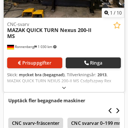
1
/
10
CNC-svarv
MAZAK
QUICK TURN Nexus 200-II
MS
Ronnenberg
1 030 km
Prisuppgifter
Ringa
Skick:
mycket bra (begagnad)
, Tillverkningsår:
2013
,
MAZAK QUICK TURN NEXUS 200-II MS Csdpfszpwy Rex
Apyerf Maximal bearbetningsdiameter: 380 mm Maximal
bearbetningslängd: 511 mm Maximal fräshastighet: 4 500
varv/min Maximal spindelhastighet: 5 000 varv/min
Upptäck fler begagnade maskiner
Maximal stångdiameter: 65 mm Maskinen är utrustad
med: - CNC-styrning Mazatrol Matrix 2 - Hydraulisk
svarvchuck Kitagawa 200 mm - Hydraulisk svarvchuck
e
Kitagawa 160 mm för motspindel -
CNC svarv-fräscenter
CNC svarvar 0–199 mm s