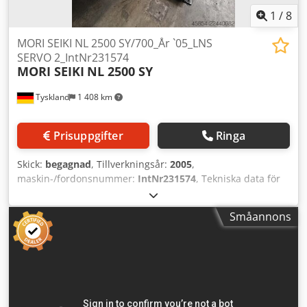
eventuella fel i teknisk data och mellanförsäljning.
1
/
8
MORI SEIKI NL 2500 SY/700_År `05_LNS
SERVO 2_IntNr231574
MORI SEIKI
NL 2500 SY
Tyskland
1 408 km
Prisuppgifter
Ringa
Skick:
begagnad
, Tillverkningsår:
2005
,
maskin-/fordonsnummer:
IntNr231574
, Tekniska data för
maskinen Styrsystem: MORI SEIKI MSX-850 Typ:
Snedbädds-svarvcenter Utförande: SY med Y-axel Revolver:
Småannons
12-stations med drivna verktyg Arbetsområde Max.
svarvdiameter: 356 mm Standard svarvdiameter: 275 mm
Csdpjzp Ifwjfx Apyorf Max. svarvlängd: 705 mm
Rörelseomfång X-axel: 260 mm Y-axel: ±50 mm / totalt ca
100 mm Z-axel: ca 795 mm Snabbmatning X/Y/Z: 30 m/min
Motspindel LNS Quick Load Servo 2 stavmagasin Max.