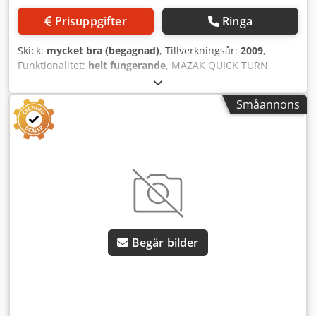
Prisuppgifter
Ringa
Skick:
mycket bra (begagnad)
, Tillverkningsår:
2009
,
Funktionalitet:
helt fungerande
, MAZAK QUICK TURN
NEXUS 250-II M 500U Maximalt bearbetningsdiameter: 380
mm Maximalt bearbetningslängd: 504 mm Maximalt
Småannons
fräsningsvarvtal: 4 500 varv/min Maximalt spindelvarvtal: 4
000 varv/min Maximalt stångdiameter: 74 mm Maskinen är
utrustad med: - CNC-styrning Mazatrol Matrix - KITAGAWA
trebackschuck B-210, diameter 254 mm - Tool Eye - C-axel -
NC-stötdocka Codpfxeznnl Io Apyjrf - förstärkt
kylvätskepump - spåntransportör, utkast åt sidan - 8 st.
fasta verktygshållare - 2 st. drivna verktygshållare
Begär bilder