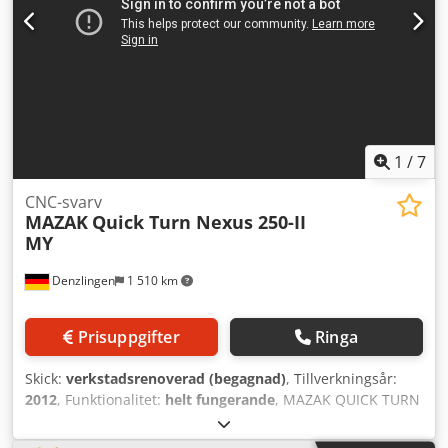
motspindel, inmatningsnoggrannhet 0,0001° - Y-axel -
Gränssnitt för stångmagasin - automatisk detaljfångare -
Förstärkt kylvätskepump - MAYFRAN spånborttagare - 8 st
fasta verktygshållare - 2 st drivna verktygshållare
1
/
7
CNC-svarv
MAZAK
Quick Turn Nexus 250-II
MY
Denzlingen
1 510 km
Prisuppgifter
Ringa
Skick:
verkstadsrenoverad (begagnad)
, Tillverkningsår:
2012
, Funktionalitet:
helt fungerande
, MAZAK QUICK TURN
NEXUS 250-II MY Max. svarvdia: 380 mm Max. svarvlängd:
504 mm Max. fräshastighet: 4 500 varv/min Max.