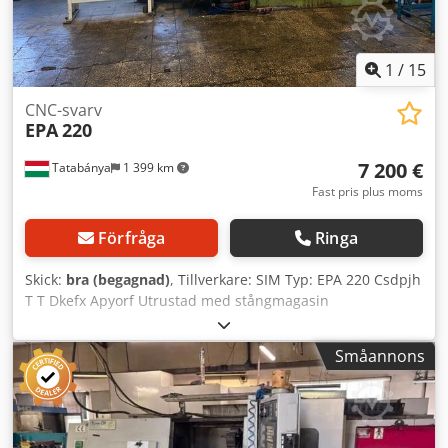
1
/
15
CNC-svarv
EPA
220
7 200 €
Tatabánya
1 399 km
Fast pris plus moms
Förfråga
Ringa
Skick:
bra (begagnad)
, Tillverkare: SIM Typ: EPA 220 Csdpjh
T T Dkefx Apyorf Utrustad med stångmagasin
Småannons