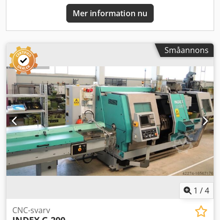
Mer information nu
Småannons
1
/
4
CNC-svarv
INDEX
G 200