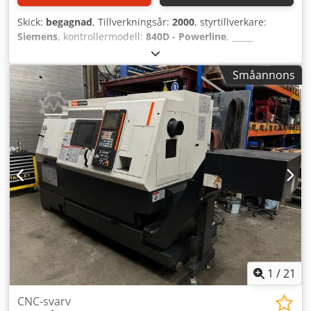
Skick:
begagnad
, Tillverkningsår:
2000
, styrtillverkare:
Siemens
, kontrollermodell:
840D - Powerline
, _____
Beskrivning: Huvudspindel: Varvtal: 5 000 varv/min Effekt
(max.): 25 kW Vridmoment (max.): 263 Nm Stångdiameter:
Småannons
65 mm Motspindel: Varvtal: 5 000 varv/min Effekt (max.): 25
kW Vridmoment (max.): 263 Nm Verktygshållare I (X/Z):
Teknik: Revolver med 12 stationer Verktygsfäste: VDI 30
Verktygsdrift: 4 500 varv/min Slaglängd i X/Z: 170/445 mm
Snabbmatning i X/Z: 24/30 m/min Verktygshållare II (X/Z):
Teknik: Revolver med 12 stationer Verktygsfäste: VDI 30
Verktygsdrift: Slaglängd i X/Z: 170/445 mm Snabbmatning i
X/Z: 24/30 m/min Crodpfx Apszpczmjyof
Utrustning/tillbehör: Spånhantering: Spåntransportör
Kylvätskehantering: KSS-pump Råmaterialmatning:
Gränssnitt för stångmatare : Obs: De avbildade
spännanordningarna och verktygen ingår INTE i
erbjudandet!
1
/
21
CNC-svarv