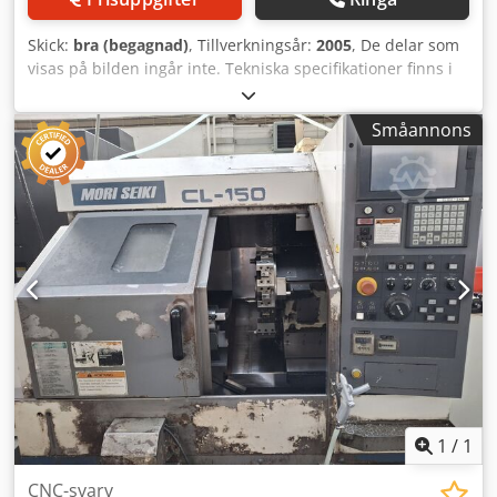
Skick:
bra (begagnad)
, Tillverkningsår:
2005
, De delar som
visas på bilden ingår inte. Tekniska specifikationer finns i
bifogad fil. Mätarmen ingår inte i leveransen. Csdpfezmx I
Dsx Apysrf Se bilderna som är markerade med ett rött
Småannons
kryss.
1
/
1
CNC-svarv