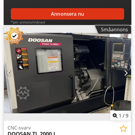
Annonsera nu
*per annons/månad
Småannons
1
/
9
CNC-svarv
DOOSAN
TL 2000 L