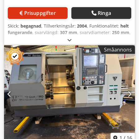
stångmatare Tillbehör Stångmatare FMB turbo 5-
42/6200/A, tillverkningsår 2005 Spåntransportör Crodpfx
Prisuppgifter
Ringa
Apszru Uksyof Kylvätskesystem Spänntångsfäste på huvud-
och motspindel Båda revolverhuvudena utrustade med
Skick:
begagnad
, Tillverkningsår:
2004
, Funktionalitet:
helt
verktygshållare Maskindokumentation.
fungerande
, svarvlängd:
307 mm
, svarvdiameter:
250 mm
,
spindelgenomgång:
51 mm
, rörelseavstånd X-axel:
185
mm
, rörelseavstånd Z-axel:
370 mm
, Viktiga specifikationer
Småannons
i korthet: 250 mm maximalt svarvdiameter, 420 mm
avstånd mellan spetsarna, 307 mm maximal svarvlängd, 51
mm spindelborrning, 4 000 varv/min maximal
spindelhastighet, 5,5/7,5 kW huvudmotor, ett verktygsbord
med 8 positioner, 185 mm slaglängd i X-axeln och 370 mm
slaglängd i Z-axeln. Cedszr Ir Aepfx Apyjrf Tillverkningsåret
är 2004 och styrsystemet är ett Fanuc Series 21i-TB. På
maskinens typskylt anges en spänning på 220 V, trefas,
50/60 Hz, 42 A och en maximal effekt på 16,1 kVA, med
styrspänningar på 100 V AC och 24 V DC. Köpare som
använder ett 400 V-nät bör planera för en lämplig
transformator. Maskinens ungefärliga mått är 1600 x 1280
x 1890 mm och vikten är cirka 2800 kg.
1
/
16