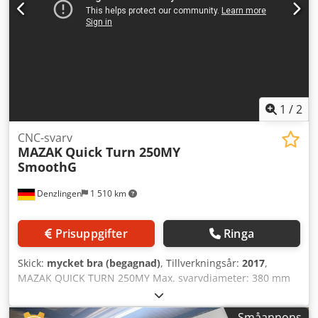
stavljängd: ca 1 500–1 600 mm / 63" Maskinen kan ses
under drift efter överenskommelse. Tekniska data och
uppgifter kan ändras och fel förekomma. Mellanförsäljning
förbehålles.
1
/
2
CNC-svarv
MAZAK
Quick Turn 250MY
SmoothG
Denzlingen
1 510 km
Prisuppgifter
Ringa
Skick:
mycket bra (begagnad)
, Tillverkningsår:
2017
,
MAZAK QUICK TURN 250MY Max. svarvdiameter: 380 mm
Max. fräshastighet: 5 000 rpm Crjdpfx Aoyki Taspyef Max.
spindelhastighet: 4 000 rpm Max. stångdiameter: 80 mm
Småannons