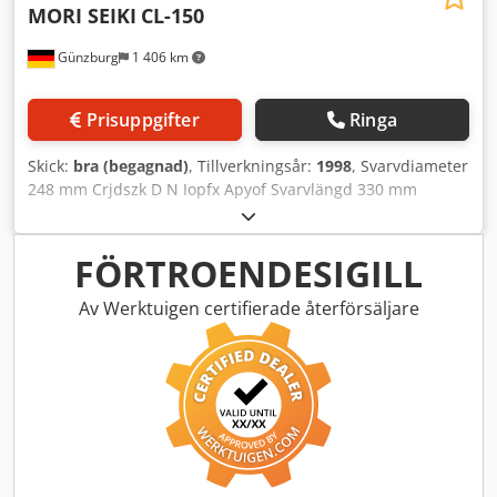
MORI SEIKI
CL-150
Günzburg
1 406 km
Prisuppgifter
Ringa
Skick:
bra (begagnad)
, Tillverkningsår:
1998
, Svarvdiameter
248 mm Crjdszk D N Iopfx Apyof Svarvlängd 330 mm
Slaglängd – z 190 mm Slaglängd – x 370 mm
Spindelhålsdiameter 45 mm Pinolslaget 120 mm
Spindelhastighet 6 000 varv/min.
FÖRTROENDESIGILL
Av Werktuigen certifierade återförsäljare