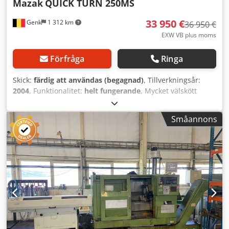
Mazak
QUICK TURN 250MS
33 950 €
Genk
1 312 km
36 950 €
EXW VB plus moms
Förfråga
Ringa
Skick:
färdig att användas (begagnad)
, Tillverkningsår:
2004
, Funktionalitet:
helt fungerande
, Mycket välskött
svarv med drivna verktyg och motspindel Tillverkningsår
2004 Mazatrol 640T NEXUS-styrning 500 mm mellan
Småannons
chuckar Max svarvdiameter 380 mm 2x hydraulisk
Kitagawa-chuck Mätarm Drivna verktyg med VDI40-adapter
(VDI-verktyg finns tillgängliga mot tillägg) C-axel Motspindel
Allt är rengjort och redo att användas! Cedpoyx U Itsfx
Apyorf Maskinvikt ca 5 ton Truck finns tillgänglig för
lastning av maskinen! Pris exkl. moms Maskinen är
inkopplad och kan ses i Genk!