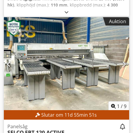
hk)
, klipphöjd (max.):
110 mm
, klippbredd (max.):
4 300
mm
, kaplängd (max):
4 300 mm
, TEKNISKA DETALJER Max.
plåttjocklek: 4 300 mm Max. plåtlängd: 4 300 mm Min.
Auktion
skärhöjd: 3 mm Max. skärhöjd: 110 mm Max. sågbladets
överhäng: 125 mm Matning och gripar Antal gripar: 9 Antal
gripar vid skjutanslaget: 9 Max. matningshastighet: 80
m/min Max. matningshastighet, sågvagn: 120 m/min
Sågvagn Max. verktygsdiameter: 450 mm Motoreffekt: 18
kW Varvtal: 2 870 varv/min Förskärningsenhet Utförande:
Förskärningsenhet för postforming Max. verktygsdiameter:
340 mm Motoreffekt: 2,2 kW Varvtal: 2 880 varv/min
MASKINDETALJER Styrsystem: Windows XP Programvara för
maskinprogrammering: CADMATIC 3 Total
anslutningseffekt: 25 kW UTRUSTNING CE-märkning
Dedpjzmtn Sofx Angjck 4 främre stödytor 9 gripar vid
skjutanslaget Förskärningsenhet för postforming Maskinen
säljs och levereras i befintligt skick, både fysiskt och
1
/
9
juridiskt ("så som den står och visas"), baserat på
Slutar om
11
d
55
min
48
s
fotodokumentation och teknisk/kommersiell
dokumentation av beskrivande karaktär. Köparen har rätt
Panelsåg
att inspektera varan före avhämtning och ansvarar för
SELCO
EBT 120 ACTIVE