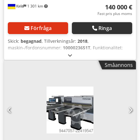
140 000 €
Київ
1 301 km
Fast pris plus moms
Förfråga
Ringa
Skick:
begagnad
, Tillverkningsår:
2018
,
maskin-/fordonsnummer:
1000023651T
, Funktionalitet:
helt fungerande
, effekt:
50 kW (67,98 hk)
,
ingångsfrekvens:
50 Hz
, klipphöjd (max.):
95 mm
,
Småannons
klippbredd (max.):
3 200 mm
, Utrustning:
dokumentation
/ manual
, Vinkelsågcenter Selco WNAR 6 Dodpfszl T Hlox
Angjck