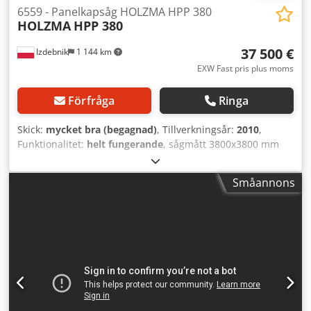
6559 - Panelkapsåg HOLZMA HPP 380
HOLZMA
HPP 380
37 500 €
Izdebnik
1 144 km
EXW Fast pris plus moms
Förfråga
Ringa
Skick:
mycket bra (begagnad)
, Tillverkningsår:
2010
,
Funktionalitet:
helt fungerande
, sågmått 3800x3800 mm
såghöjd 95 mm matningshastighet för balken med gripar
90 m/min såghastighet upp till 150 m/min, steglöst
Småannons
justerbar effekt, huvudmotor 13,5 kW effekt, undermotor
2,2 kW sågklingans diameter 350 mm 4 luftbord behov av
avsug 3800 m³/h yttre mått 6500x7700 mm 16255 timmar
Dcedpszmf Hgjfx Angjk