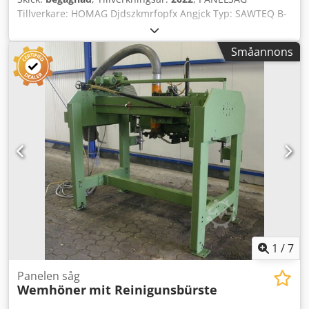
Tillverkare: HOMAG Djdszkmrfopfx Angjck Typ: SAWTEQ B-
200 Optimat HPL200/38/22 År 2022 Med
lastningsanordning
Småannons
1
/
7
Panelen såg
Wemhöner
mit Reinigunsbürste