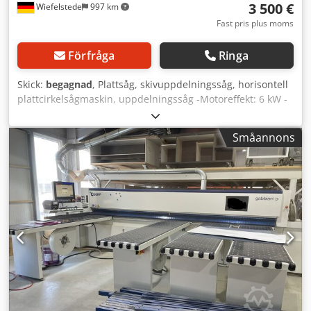
3 500 €
Wiefelstede
997 km
Fast pris plus moms
Förfråga
Ringa
Skick:
begagnad
, Plattsåg, skivuppdelningssåg, horisontell
plattcirkelsågmaskin, uppdelningssåg -Motoreffekt: 6 kW -
Varvtal: 2880 varv/min -Max sågbladsdiameter: 340 mm -
Skärhöjd: 100 mm -Sågmotorn sidoförskjutbar på
Småannons
svalorstjärtstyrning: ca 1000 mm -Sågmotorn höjdjusterbar
pneumatiskt -med rengöringsborste: 1000 mm bred -
Maximal ämnesbredd: 1700 mm -Mått: 2200/1500/H2100
mm Dedpsb R Addefx Angsck -Vikt: 1220 kg