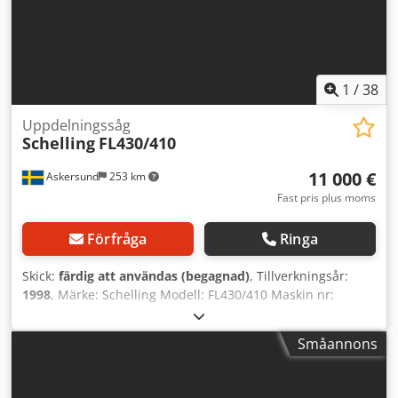
1
/
38
Uppdelningssåg
Schelling
FL430/410
11 000 €
Askersund
253 km
Fast pris plus moms
Förfråga
Ringa
Skick:
färdig att användas (begagnad)
, Tillverkningsår:
1998
, Märke: Schelling Modell: FL430/410 Maskin nr:
211.178 Tillverkningsår: 1998 Med fram och bakmatning
Teknisk data Dcsdpfsxf Idxsx Angek Såglängd 4200 Pusher
Småannons
4100 Uppställning 7×10 m (längdxdjup) Lyftbord 6,5 ton