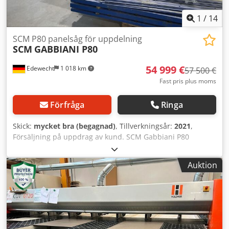
1
/
14
SCM P80 panelsåg för uppdelning
SCM
GABBIANI P80
54 999 €
Edewecht
1 018 km
57 500 €
Fast pris plus moms
Förfråga
Ringa
Skick:
mycket bra (begagnad)
, Tillverkningsår:
2021
,
Försäljning på uppdrag av kund. SCM Gabbiani P80
formatsåg – årsmodell 2021 – 4300 x 4300 mm Till salu är
en toppmodern formatsåg SCM Gabbiani P80 från 2021 i
Auktion
mycket välskött skick. Maskinen har använts i pågående
snickeriproduktion och imponerar med sin precision,
hastighet och höga driftsäkerhet i daglig användning.
Tekniska data: Snittlängd: 4300 mm Snittbredd: 4300 mm
(stor modell) Snitthöjd / Bladöverstånd: 80 mm
Huvudsågblad diameter: Ø 340–370 mm Försågsblad