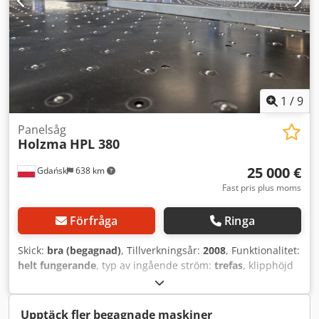
1
/
9
Panelsåg
Holzma
HPL 380
25 000 €
Gdańsk
638 km
Fast pris plus moms
Förfråga
Ringa
Skick:
bra (begagnad)
, Tillverkningsår:
2008
, Funktionalitet:
helt fungerande
, typ av ingående ström:
trefas
, klipphöjd
(max.):
95 mm
, klippbredd (max.):
4 300 mm
,
sågbladsdiameter:
380 mm
, höjdjusteringstyp:
pneumatisk
, aktueringstyp:
elektrisk
, varvtal (min.):
6 500
Upptäck fler begagnade maskiner