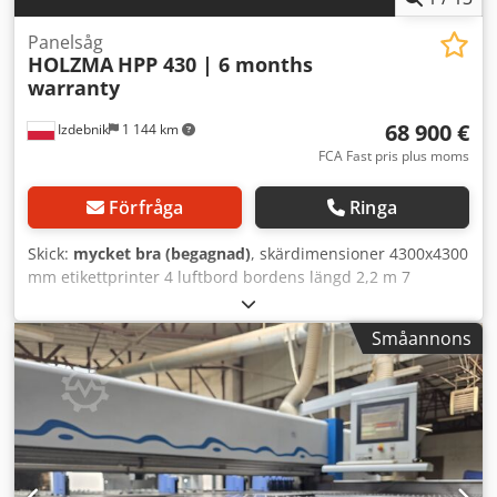
Panelsåg
HOLZMA
HPP 430 | 6 months
warranty
68 900 €
Izdebnik
1 144 km
FCA Fast pris plus moms
Förfråga
Ringa
Skick:
mycket bra (begagnad)
, skärdimensioner 4300x4300
mm etikettprinter 4 luftbord bordens längd 2,2 m 7
klämmanordningar pneumatiskt utdragbara stöd för
skärning av fanerade skivor aggregat för vinkelskärning
Småannons
effekt på huvudmotorn 18 kW effekt på undermotor 2,2 kW
skärhöjd 125 mm matningshastighet för sågbordet 0–150
m/min matningshastighet för tryckbalken 0–90 m/min
styrning: CadMatic 4.0 tillverkningsår 2011 Dcedpfx Anszr
U T Hogjk drifttid 5800 timmar garanti på mekaniska delar i
6 månader!