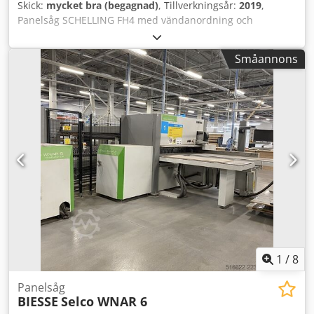
Skick:
mycket bra (begagnad)
, Tillverkningsår:
2019
,
Panelsåg SCHELLING FH4 med vändanordning och
skivlagringssystem. Dedpfozfavyex Angeck
Småannons
1
/
8
Panelsåg
BIESSE
Selco WNAR 6