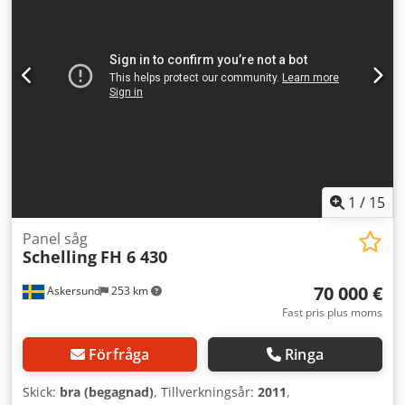
1
/
15
Panel såg
Schelling
FH 6 430
70 000 €
Askersund
253 km
Fast pris plus moms
Förfråga
Ringa
Skick:
bra (begagnad)
, Tillverkningsår:
2011
,