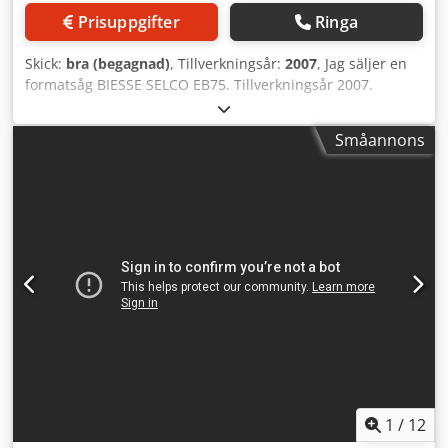
Höjdkontroll för tryckbalken Vinkelanordning för
Prisuppgifter
Ringa
anpressning
Skick:
bra (begagnad)
, Tillverkningsår:
2007
, Jag säljer en
formatsåg BIESSE SELCO EB75. Tillverkningsår 2007.
Kaparea 3200x3200 mm. Kaphöjd 75 mm. Huvudmotor 7,5
kW. Förskärmotor 2,2 kW. Totalyta B.5422 mm x D.7688
Småannons
mm. Gripdon med pneumatisk reglering.
Sidopositioneringsrulle ovanifrån. Pneumatisk inmatning.
Optimeringsprogramvara ingår. Mycket gott skick.
Omedelbart tillgänglig. Dcsdpfx Anovw Nkhsgjk
1
/
12