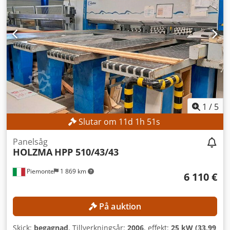
1
/
5
Slutar om
11
d
1
h
48
s
Panelsåg
HOLZMA
HPP 510/43/43
Piemonte
1 869 km
6 110 €
På auktion
Skick:
begagnad
, Tillverkningsår:
2006
, effekt:
25 kW (33,99