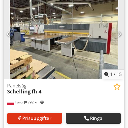
maskiner.
1
/
15
Panelsåg
Schelling
fh 4
Toruń
792 km
Prisuppgifter
Ringa