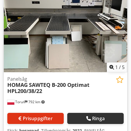
utförs av säljaren.
1
/
5
Panelsåg
HOMAG
SAWTEQ B-200 Optimat
HPL200/38/22
Toruń
792 km
Prisuppgifter
Ringa
Skick:
begagnad
, Tillverkningsår:
2022
, PANELSÅG