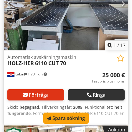
1
/
17
Automatisk avskärningsmaskin
HOLZ-HER
6110 CUT 70
25 000 €
Labin
1 701 km
Fast pris plus moms
Förfråga
Ringa
Skick:
begagnad
, Tillverkningsår:
2005
, Funktionalitet:
helt
fungerande
, Formatkapningssåg HOLZ-HER 6110 CUT 70 En
Spara sökning
HOLZ-HER 6110 CUT 70 formatkapningssåg säljes, avsedd
för exakt kapning av spånskivor, MDF och andra
Auktion
skivmaterial. Maskinen finns i Labin (Istrien, Kroatien). Pris: