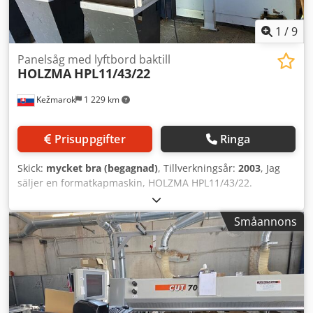
1
/
9
Panelsåg med lyftbord baktill
HOLZMA
HPL11/43/22
Kežmarok
1 229 km
Prisuppgifter
Ringa
Skick:
mycket bra (begagnad)
, Tillverkningsår:
2003
, Jag
säljer en formatkapmaskin, HOLZMA HPL11/43/22.
Tillverkningsår 2003. Skäryta 4300 x 2200 mm + lyftbord
baktill. Skärhöjd 125 mm. Totalbredd 7060 mm x totaldjup
Småannons
9490 mm. Dodpfx Ajzkb T Dengeck 7 st. gripar med
pneumatisk justering. Sidopositioneringsrullar undertill.
CE-certifikat och optimeringsprogramvara ingår. Mycket
gott skick. Tillgänglig omgående.