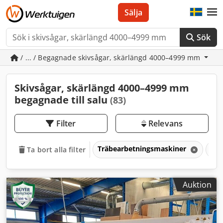
Sälja
Sök
/ ... / Begagnade skivsågar, skärlängd 4000–4999 mm
Skivsågar, skärlängd 4000–4999 mm
begagnade till salu
(83)
Filter
Relevans
Träbearbetningsmaskiner
Såg
Ta bort alla filter
Auktion