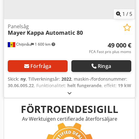
1
/
5
Panelsåg
Mayer
Kappa Automatic 80
49 000 €
Chișinău
1 600 km
FCA Fast pris plus moms
Förfråga
Ringa
Skick:
ny
, Tillverkningsår:
2022
, maskin-/fordonsnummer:
30.06.005.22
, Funktionalitet:
helt fungerande
, effekt:
19 kW
(25,83 hk)
, inspänning:
400 V
, klippbredd (max.):
4 300
mm
, sågbladsdiameter:
320 mm
, Utrustning:
CE-
märkning, dokumentation / manual, doserare, skydd för
FÖRTROENDESIGILL
sågklinga, varvtal steglöst justerbart
, Vi erbjuder denna
nya, automatiska panelsåg, modell Mayer Kappa Automatic
Av Werktuigen certifierade återförsäljare
80, tillverkad år 2022. Om du har några frågor eller
behöver mer information är du välkommen att skicka ett
meddelande eller ringa oss. Dcjdozphc Nspfx Angek