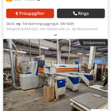
25m/min (enligt EWuropa EN1870-13)övriga länder
80m/min Hastighet matning tillbaka upp till 80m/min Sax
Prisuppgifter
Ringa
lyftbord hydrauliskt längdxbredd 4350x2550mm Plattform
Rullbana drivna rullar, frekvenstyrd för stapel på lyftbord
Skick:
ny
, Förskärningsaggregat, kW Mått
4100x2600mm Max stapelvikt 6500 kg Max stapelhöljd
(längd/bredd/höjd), mm Maskinvikt ca., kg Masterwood
1060mm Max stapellängdxbredd 3660x2500 Urtag för
MasterSaw Robust tryckbalksåg med full utrustning -----
gaffeltruck 4 st, avstånd i mitt 1200mm, bredd på urtag
Tillverkarbeskrivning: ----- MasterSaw tryckbalksågar har
300mm Rullbana driven för paket frekvensstyrd inmatning
Småannons
följande utrustningsfunktioner: - Belyst skärlinje -
till lyftbord vänster 5600x2600mm max belastnning 6500kg
Höjdreglerad tryckbalk - Styrt sågbladets utstick - 3 eller 4
Dsdpfx Anstk It Sogsck Rullbana driven för paket
luftkuddebord, mittersta borden justerbara - In- och
frekvensstyrd inmatning till lyftbord höger 5600x2600mm
utmatningsrullar vid bordens ändar - 15 kW
max belastnning 6500kg Urtag för gaffeltruck 2 st, avstånd
huvudsågsmotor (MS 430 L: 18,5 kW) -
mitt 900mm, bredd på urtag 400mm 2 st
Förskärningsaggregat som kan justeras horisontellt och
positioneringsanslag med rulle för uppriktning av stapel
vertikalt från operatörspanelen - Masterlock-
Ljusridå (dubbelstrålig) för personskydd Rullbord för
snabbväxlingssystem för sågbladsbyte - Sågvagnens
inmatning med pusher inmatningsdjup 4300mm,
returhastighet 110 m/min, matningshastighet max 95
frilöpande ployamidrullar Vinkelanslag vid rullbordet
m/min - Skjutvagnens returhastighet max 95 m/min -
Inmatningsstyrning tvåbanig (balklängd 7200mm) 2-sidig
Maskinvikt 6 t respektive 6,8 t - 8 respektive 10
härdade precisionsstyrningar kuggstångsdrift, tvåsidig
dubbelfingerklämmor som standard - Dubbelrulls
Inmatningsvagn (pusher) kuggstång servodrift,
sidoinriktare - Intuitiv maskinmjukvara med grafisk
beröringslöst mätsystem Gripper, (saxklämmor) i pusher