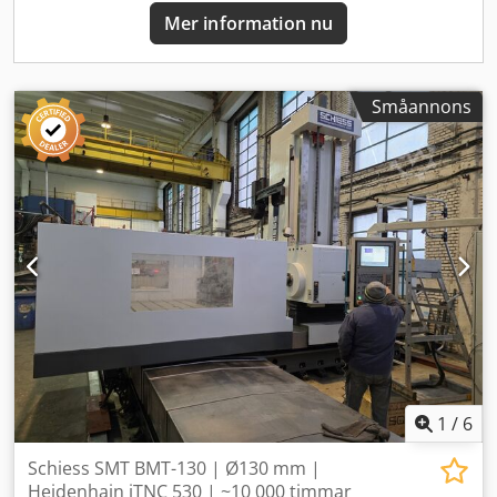
BORRHUVUD: • Borrspindel, diameter: 132 mm •
Mer information nu
Spindeltapp: ISO 50 Dsdpferwx U Iex Aipswa •
Varvtalsomfång: 2 steg • Spindelvarvtal: 0–2 500 rpm •
Verktygslåsning: Automatisk • Huvudmotoreffekt (S1): 37 kW
ROTERANDE BORD: • Bordstorlek: 1 750 × 2 000 mm •
Småannons
Indexering: 360 000 × 0,001° • Indexeringsnoggrannhet: 6
bågsekunder • Max. hydrostatisk belastning: 25 000 kg
RÖRELSEOMFÅNG: • X (tvärslid): 2 500 mm • Y (huvudstock):
1 600 mm • Z (spindel): 800 mm • W (kolumn, längsgående):
1 100 mm MATNINGAR: • X/Y/Z arbetsmatning: 2–10 000
mm/min • W arbetsmatning: 2–6 000 mm/min • B-
axelmatning: 0,025–3 rpm • Kulkruv på samtliga linjära
axlar CNC-STYRNING: Fanuc 31i-A Notera: Nya
teleskopskydd för X-axeln krävs (pris justerat därefter).
Maskinen är i drift – inspektion välkomnas när som helst.
Tillverkad av REM Bacau – Rumänien. Export över hela
världen. Kontakta oss för kompletta specifikationer och
prisuppgifter.
1
/
6
Schiess SMT BMT-130 | Ø130 mm |
Heidenhain iTNC 530 | ~10 000 timmar