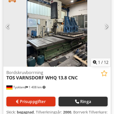
bilder) Spindelhastighet: 28–1400 varv/min Slaglängd (X-Y-
Z): 1400x1250x1050 mm Digital avläsning Dsdozlfl Topfx
Aipjwa
1
/
12
Bordskruvborrning
TOS
VARNSDORF WHQ 13.8 CNC
Tyskland
1 408 km
Prisuppgifter
Ringa
Skick:
begagnad
, Tillverkningsår:
2000
, Borrverk Tillverkare: