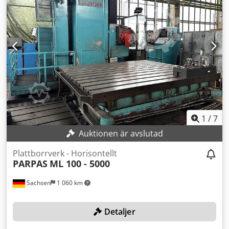
1
/
7
Auktionen är avslutad
Plattborrverk - Horisontellt
PARPAS
ML 100 - 5000
Sachsen
1 060 km
Detaljer