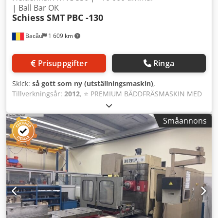
| Ball Bar OK
Schiess SMT
PBC -130
Bacău
1 609 km
Prisuppgifter
Ringa
Skick:
så gott som ny (utställningsmaskin)
,
Tillverkningsår:
2012
, ⭐ PREMIUM BÄDDFRÄSMASKIN MED
LÅGA DRIFTSTIMMAR — OMEDELBART TILLGÄNGLIG ⭐
Bohrwerk SCHIESS SMT BMT 130 (2012) | Låga driftstimmar
Småannons
(~10 000) | Heidenhain iTNC 530 | Ball Bar-testad
Beskrivning: PREMIUMERBJUDANDE: LÅGA DRIFTSTIMMAR
& VERIFIERAD GEOMETRI Möjligheten: Här erbjuds en
Schiess SMT BMT-130 (årsmodell 2012) med transparent
historik och dokumenterat lätt användning. Med endast
cirka 10 000 driftstimmar på spindeln (och 8 900
programsstimmar) har maskinen gått i snitt mindre än ett
skift per dag sedan ny. Detta är INTE en utarbetad
produktionsmaskin. ✅ NYLIGEN UTFÖRT (Redo för
inspektion): * Geometri verifierad: Godkänd enligt