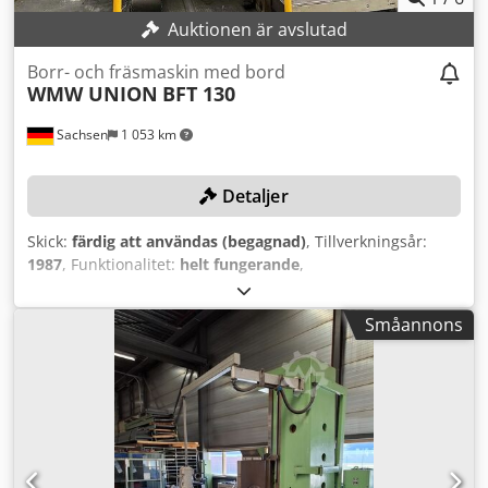
Auktionen är avslutad
Borr- och fräsmaskin med bord
WMW UNION
BFT 130
Sachsen
1 053 km
Detaljer
Skick:
färdig att användas (begagnad)
, Tillverkningsår:
1987
, Funktionalitet:
helt fungerande
,
maskin-/fordonsnummer:
12018
, rörelseavstånd X-axel:
2 750 mm
, Y-axelns rörelse:
1 500 mm
, rörelseavstånd Z-
Småannons
axel:
1 250 mm
, spindeldiameter:
130 mm
,
spindelhastighet (max):
1 000 varv/min
, TEKNISKA
DETALJER Spindeldiameter: 130 mm Spindelvarvtal: 3 -
1.000 varv/min Dwodpfezb Davox Aipea Rörelse X-axel:
2.750 mm Rörelse Y-axel: 1.500 mm Rörelse Z-axel: 1.250
mm Rörelse B-axel (bord): 360° Rörelse W-axel (spindel
längs): 900 mm Bordmått: 1.600 mm x 1.400 mm Max.