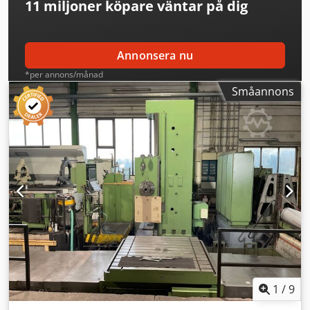
11 miljoner köpare
väntar på dig
Annonsera nu
*per annons/månad
Småannons
1
/
9