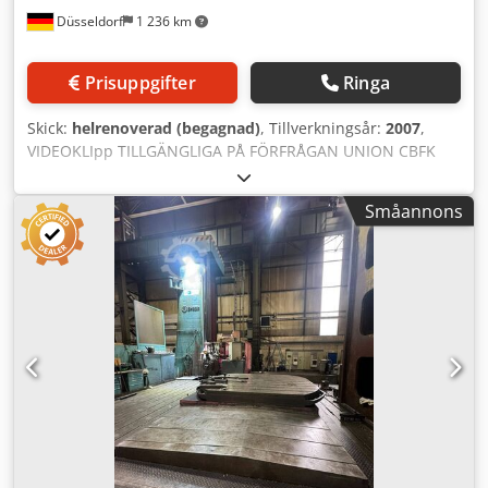
Düsseldorf
1 236 km
Prisuppgifter
Ringa
Skick:
helrenoverad (begagnad)
, Tillverkningsår:
2007
,
VIDEOKLIpp TILLGÄNGLIGA PÅ FÖRFRÅGAN UNION CBFK
130/2, CNC-styrd, horisontell borr- och fräsmaskin med
bord Tillverkare: UNION Gera (VEB
Småannons
Werkzeugmaschinenfabrik UNION Gera) Modell: CBFK
130/2 Styrsystem: Heidenhain CNC Maskintyp: CNC-styrd,
horisontell borr- och fräsmaskin med bord Slaglängder X-
axel: 3 000 mm Y-axel: 1 600 mm Z-axel: 1 275 mm W-axel
(spindelns förflyttning): 400 mm B-axel (roterande bord):
360° Bord Bordsstorlek: 1 600 × 2 000 mm Maximalt
arbetsstyckets vikt: 7 000 kg Huvuddrivning
Huvudspindelmotor: 32,4 kW Elektriska data Ansluten
effekt: 80 kW Matningsspänning: 380 V Frekvens: 50 Hz
Styrsignalspänning: 220/24 V Hjälpspänning: 220/15 V
Märkmotorström: 150 A Rekommenderad säkring: 200 A
Drifttemperatur: 15–35 °C Maskinvikt Ungefärlig