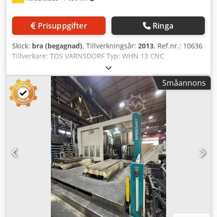
Prisuppgifter
Ringa
Skick:
bra (begagnad)
, Tillverkningsår:
2013
, Ref.nr.: 10636
Tillverkare: TOS VARNSDORF Typ: WHN 13 CNC
Tillverkningsår: 2013 Styrningstyp: CNC-styrning
Styrsystem: Heidenhain 530 Lagerplats: Halberstadt
Småannons
Ursprungsland: Tjeckien X-axel: 3500 mm Y-axel: 2000 mm
Z-axel: 1250 mm W-axel: 800 mm B-axel: 360° Max.
bordsbelastning: 15 000 kg Verktygsfäste: SK 50 Varvtal:
1400 varv/min Spindelvarvtal: 2000 varv/min Bordsstorlek:
1800 x 2200 mm Ytterligare information: - Styrsystemet
byggdes om 2013 till en HEIDENHAIN 530i. - Alla
drivsystem har bytts ut till digitala. Trycklagret i tornet
byttes också 2013. - Utrustning: - 3D-sensor - Heidenhain,
stor spindelstöd - 1st axelmodul Heidenhain (renoverad) -
1 nytt axelmodul är installerat i maskinen. Dwjdpfezc D E
Isx Aipea - Nya, förpackade reservdelar och maskinskydd
ingår. - Alla lager i maskinen har bytts ut under de senaste
åren. - Verktyg och fräshuvuden finns tillgängliga.