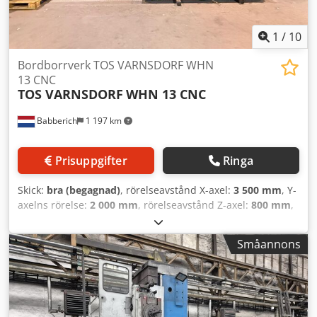
1
/
10
Bordborrverk TOS VARNSDORF WHN
13 CNC
TOS VARNSDORF
WHN 13 CNC
Babberich
1 197 km
Prisuppgifter
Ringa
Skick:
bra (begagnad)
, rörelseavstånd X-axel:
3 500 mm
, Y-
axelns rörelse:
2 000 mm
, rörelseavstånd Z-axel:
800 mm
,
bordbelastning:
12 000 kg
, total höjd:
3 900 mm
, total
längd:
7 200 mm
, total bredd:
5 200 mm
, bordlängd:
1 800
Småannons
mm
, bordbredd:
1 600 mm
, matningshastighet X-axeln:
8 000 m/min
, matningshastighet Y-axel:
8 000 m/min
,
matningshastighet Z-axel:
8 000 m/min
, varvtal (max):
2 000 varv/min
, Bordborrverk TOS VARNSDORF - WHN 13
CNC MACH-ID 9612 Tillverkare: TOS VARNSDORF Modell: