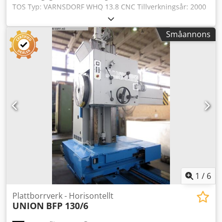
TOS Typ: VARNSDORF WHQ 13.8 CNC Tillverkningsår: 2000
CNC-styrning: Heidenhain 426 Fullständigt renoverad 2022
Rapport finns tillgänglig Slaglängder: X/Y/Z: 3 500 x 2 500 x
Småannons
1 250 x B800 mm Antal axlar: 5 Bordslängd: 2 200 mm
Bordsbredd: 1 800 mm Spännyta: 1 800 x 1 600 mm
Bordsbelastning: 12 ton Antal verktygsplatser: 60
Spindelkonus: SK 50 Spindeldiameter: 130 mm
Spindelvarvtal: 2 500 varv/min Effekt: 90 kW Handratt
Heidenhain Teleskopskydd, fullständigt renoverat med ny
skrapa. Mått: L x B x H, ca: 7 500 x 6 950 x 4 000 mm
Dwjdpfx Aex A Ayieipja Vikt: 40 ton 22726
1
/
6
Plattborrverk - Horisontellt
UNION
BFP 130/6