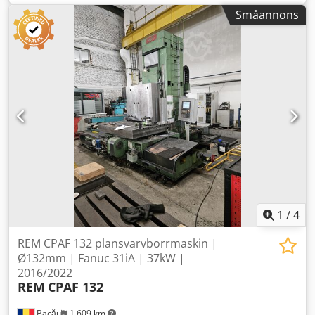
video av maskinen via WhatsApp. Generell översyn
Småannons
utfördes år 2008. Heideihaim positip 855. X 6 400 mm, Y 2
200 mm, W 1 120 mm. ISO 50. Vikt 32 500 kg. Maskinen
levereras med två plattor med mått 602x2000x400 mm.
Huvud ingår till maskinen. Dsdozak A Ispfx Aipewa
1
/
4
REM CPAF 132 plansvarvborrmaskin |
Ø132mm | Fanuc 31iA | 37kW |
2016/2022
REM
CPAF 132
Bacău
1 609 km