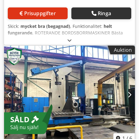
Maskinerna kännetecknas av hög tillförlitlighet, enkelt
underhåll och kostnadseffektiv drift. Teknisk utrustning:
Prisuppgifter
Ringa
Styrsystem: HEIDENHAIN TNC 7 styrsystem HEIDENHAIN
19" TFT-skärm HEIDENHAIN motorer, mätsystem och
Skick:
mycket bra (begagnad)
, Funktionalitet:
helt
elektroniskt manöverdon HR-510 Kylning: Invändig
fungerande
, ROTERANDE BORDSBORRMASKINER Bästa
kylmedelstillförsel (IKZ) 36 bar Verktygsväxlare: 60-
damer och herrar, Vi tackar för er förfrågan och ert
platstrumma med dubbelgripare Spånhantering: Dubbel
förtroende för vårt företag. Vi har nöjet att skicka er
gångjärnsbandtransportör (fram och bak) Inslutning:
Auktion
följande offert. Begagnad roterande bordsborrmaskin
Helkapsling (perimeter) Dwodpfx Aieq I Nlyepoa
Union – Ti1800 Fastspänningsmått och övriga dimensioner:
Noggrannheter: Positioneringsnoggrannhet: ±0,020 mm
Bordets fastspännyta: mm 1800x2000 Centrumhål: mm Ø
Repeternoggrannhet: ±0,008 mm Dina fördelar med JMT: ✔
100 H6 T-spårsbredd: mm 28 T-spårsavstånd: mm 160
Auktoriserad LAGUN-återförsäljare i Sverige ✔ Teknisk
Maximal arbetsstycksvikt vid jämnt lastfördelning: kg 12
support och service på plats ✔ Snabb
500 Maximalt tröghetsmoment för arbetsstycke: kgm2 16
reservdelsförsörjning ✔ Utbildning och introduktion ingår
000 Total längd: mm 3700 Total bredd: mm 2100 Höjd på
✔ Referensmaskiner tillgängliga i Sverige Kontakta oss – vi
fastspännyta: mm 920 Maximalt vridmoment för bordet:
ger gärna rådgivning och skräddarsyr ett individuellt
Nm 10 000 Djdpeyr Szvefx Aipjwa
erbjudande för er.
SÅLD
Sälj nu själv!
1
/
6