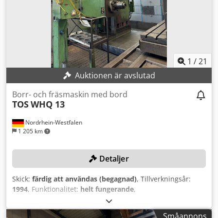
1
/
21
Auktionen är avslutad
Borr- och fräsmaskin med bord
TOS
WHQ 13
Nordrhein-Westfalen
1 205 km
Detaljer
Skick:
färdig att användas (begagnad)
, Tillverkningsår:
1994
, Funktionalitet:
helt fungerande
,
maskin-/fordonsnummer:
05 17 1994
, rörelseavstånd X-
axel:
2 000 mm
, Y-axelns rörelse:
2 000 mm
,
Småannons