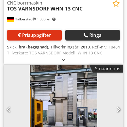
CNC borrmaskin
TOS VARNSDORF
WHN 13 CNC
Halberstadt
1 030 km
Prisuppgifter
Ringa
Skick:
bra (begagnad)
, Tillverkningsår:
2013
, Ref.-nr.: 10484
Tillverkare: TOS VARNSDORF Modell: WHN 13 CNC
Tillverkningsår: 2013 Styrsystem: CNC-styrning Styrning:
HEIDENHAIN 530 Lagerplats: Halberstadt Ursprungsland:
Småannons
Tjeckien X-axel: 3500 mm Y-axel: 2000 mm Z-axel: 1250 mm
W-axel: 800 mm B-axel: 360° Bordslast: 15 000 kg
Verktygsfäste: SK 50 Varvtal: 1 400 varv/min Spindelvarvtal:
2 000 varv/min Ytterligare information: Dedpew Iu Nhofx
Aipswa Styrsystemet byggdes om 2013 till en HEIDENHAIN
530i. Alla drivsystem har uppgraderats till digitala.
Trycklagret i tornet byttes även ut 2013. Tillbehör: 3D-
mätprob - Heidenhain, Stor spindelstöd tilläggsbord med
mått: 3 850 x 900 mm 1x axelmodul Heidenhain
(renoverad), 1 nytt axelmodul är installerat i maskinen.