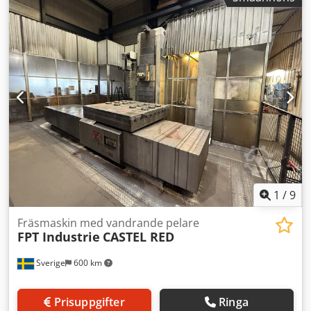
rörelseavstånd Z-axel:
1 250 mm
, kontrollermodell:
Heidenhain TNC 415
, svängvinkel B-axel (max.):
360 °
,
TEKNISKA DETALJER Rörelseväg X-axel: 2.000 mm
Rörelseväg Y-axel: 2.000 mm Rörelseväg Z-axel: 1.250 mm
B-axel: 360° Dwjdpfx Aszha Injipoa Bordstorlek: 1.600 x
1.800 mm MASKINDETALJER Styrsystem: Heidenhain TNC
415 Verktygshållare: SK 50 ATC: 60 Observera: Vinklar ingår
inte i leveransen. Maskinen är redan demonterad.
1
/
9
Fräsmaskin med vandrande pelare
FPT Industrie
CASTEL RED
Sverige
600 km
Prisuppgifter
Ringa