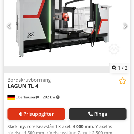
mm Verktygshållare: SK 50 Verktygsmagasin med: 60 st.
Spindelhastighet: 3 000 varv/min Max moment: 3 323 Nm
Snabbmatning X/Y/Z: 10 000 mm/min Drivkraft –
spindelmotor: 37 / 1 500 kW Maskinvikt ca: 40 t Dwedpfx
Ajw Nmw Hjipea Ytterligare information: - Verktyg +
tillbehör - Vinkelhuvud - Huvud upp till 2,5 m -
Spåntransportör - 3D-mätprob - Spännelement Maskinen
är fortfarande i produktion och kan, enligt
överenskommelse, besiktigas under ström.
1
/
2
Bordskruvborrning
LAGUN
TL 4
Oberhausen
1 202 km
Prisuppgifter
Ringa
Skick:
ny
, rörelseavstånd X-axel:
4 000 mm
, Y-axelns
rörelse:
1 500 mm
, rörelseavstånd Z-axel:
2 500 mm
,