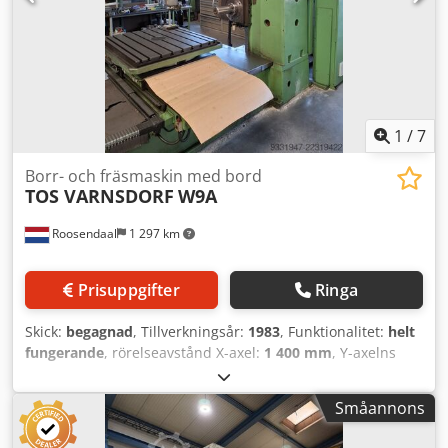
bordbelastning: 6,3 t Verktygshållare: SK50
MASKINDETALJER Styrtyp: CNC Styrmodell: TNC 155
Bahnsteuerung Total effektbehov: 100 kW Mått & vikt Mått
elskåp (L x B x H): 650 mm x 2.800 mm x 2.100 mm
Maskinvikt: ca 15 t UTRUSTNING Planvagnsmatning 210
mm (U-axel) Hydraulaggregat Utrustningsarm med
kontrollpanel Mätsystem (Tillverkare: Heidenhain)
1
/
7
Borr- och fräsmaskin med bord
TOS VARNSDORF
W9A
Roosendaal
1 297 km
Prisuppgifter
Ringa
Skick:
begagnad
, Tillverkningsår:
1983
, Funktionalitet:
helt
fungerande
, rörelseavstånd X-axel:
1 400 mm
, Y-axelns
rörelse:
1 250 mm
, rörelseavstånd Z-axel:
1 050 mm
,
spindelhastighet (max):
1 400 varv/min
, år för senaste
Småannons
översyn:
2014
, Konventionell svarv Märke: TOS Varnsdorf
Typ: W9A Tillverkningsår: 1983 Elskåp renoverat 2014 (se