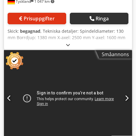
Tyskland
1 047 km
Prisuppgifter
Ringa
Skick:
begagnad
, Tekniska detaljer: Spindeldiameter: 130
mm Borrdjup: 1380 mm X-axel: 2500 mm Y-axel: 1600 mm
Djdpfx Aovr S Uljipowa Z-axel: 380 mm W-axel: 900 mm
(borrspindelmatning) U-axel: 320 mm (planslidsmatning)
Småannons
Styrsystem: enligt önskemål Verktygshållare: ISO SK50
Varvtal planslids: 4,5–180 varv/min Varvtal drivspindel: 4,5–
900 varv/min Matning x/y: 5–2000 Totaleffektbehov: ca 40
kW Maskinens vikt ca: ca < 35 + extrautrustning ton
Maskinen kan erbjudas i fyra olika försäljningsvarianter.
Vänligen välj! 1. Maskinen är i ett nästintill nyskick vad
gäller det mekaniska. Säljs i befintligt skick. 2. Maskinen i
befintligt skick inklusive planskiva 4000x2000x300 mm
(lager nr. 1101081). 3. Maskinen med ny eldragning, nytt
elskåp, digital avläsning med 4-axlar, AC-drivsystem från
Siemens samt axmotorer från Siemens (50A/31Nm) med 12
månaders garanti på samtliga nya delar. 4. Ytterligare
tillval av extrautrustning är möjliga, såsom