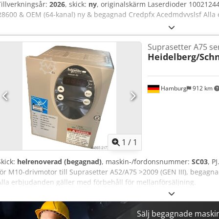
Tillverkningsår:
2026
, skick:
ny
, originalskärm Laserdioder 1002124
R8600 & OEM (64-kanal) ny & begagnad Credpfx Acedmdvvslsf Alla 
Suprasetter A75 se
Heidelberg/Sch
Hamburg
912 km
Begär fle
1
/
1
Skick:
helrenoverad (begagnad)
, maskin-/fordonsnummer:
SC03
, P
för M10-drivmotor till Suprasetter A52/A75 >2009 (GEN III), begagn
Alla erbjudanden gäller med förbehåll för mellan­försäljning.
Sälj begagnade maski