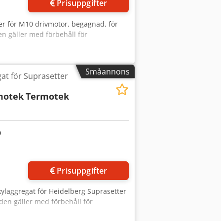
Prisuppgifter
er för M10 drivmotor, begagnad, för
en gäller med förbehåll för
Småannons
at för Suprasetter
motek
Termotek
Prisuppgifter
kylaggregat för Heidelberg Suprasetter
nden gäller med förbehåll för