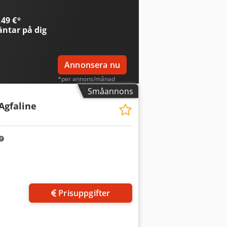
49 €
*
ntar på dig
Annonsera nu
*per annons/månad
Småannons
 Agfaline
Prisuppgifter