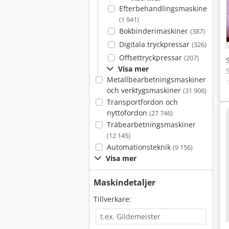
Efterbehandlingsmaskiner
(1 941)
Bokbinderimaskiner
(387)
Digitala tryckpressar
(326)
Offsettryckpressar
(207)
Visa mer
Metallbearbetningsmaskiner
och verktygsmaskiner
(31 906)
Transportfordon och
nyttofordon
(27 746)
Träbearbetningsmaskiner
(12 145)
Automationsteknik
(9 156)
Visa mer
Maskindetaljer
Tillverkare: