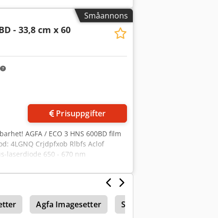
Småannons
BD - 33,8 cm x 60
r bilder
Prisuppgifter
lbarhet! AGFA / ECO 3 HNS 600BD film
od: 4LGNQ Crjdpfxob Rlbfs Aclof
us-laserdiode 650 - 670 nm
tter
Agfa Imagesetter
Schneider Controller