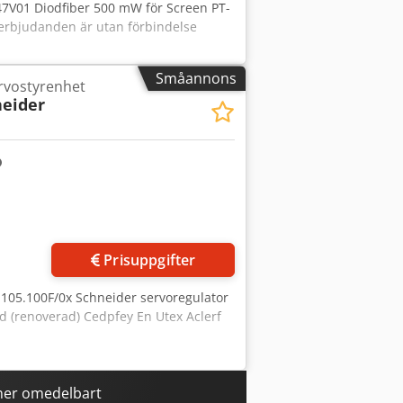
47V01 Diodfiber 500 mW för Screen PT-
erbjudanden är utan förbindelse
Småannons
rvostyrenhet
neider
r bilder
Prisuppgifter
J.105.100F/0x Schneider servoregulator
ad (renoverad) Cedpfey En Utex Aclerf
ner omedelbart