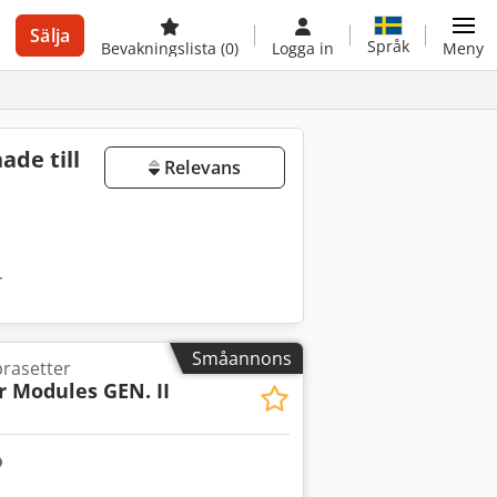
Sälja
Språk
Bevakningslista
(0)
Logga in
Meny
ade till
Relevans
r
Småannons
rasetter
r Modules GEN. II