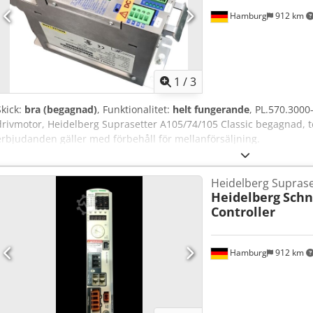
Hamburg
912 km
1
/
3
Skick:
bra (begagnad)
, Funktionalitet:
helt fungerande
, PL.570.300
drivmotor, Heidelberg Suprasetter A105/74/105 Classic begagnad, tes
erbjudanden gäller med förbehåll för mellanförsäljning.
Heidelberg Suprase
Heidelberg
Schn
Controller
Hamburg
912 km