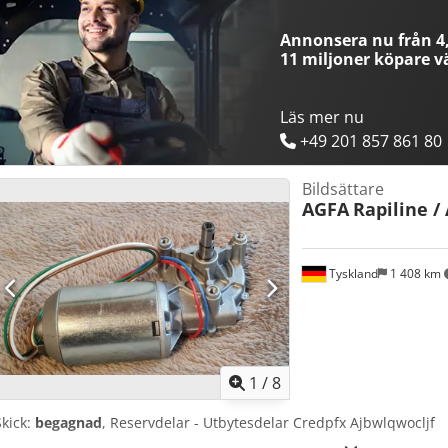
Annonsera nu från 4,
11 miljoner köpare
vä
Läs mer nu
+49 201 857 861 80
Bildsättare
AGFA
Rapiline /
Tyskland
1 408 km
1
/
8
Skick:
begagnad
, Reservdelar - Utbytesdelar Credpfx Ajbwlqwocljf