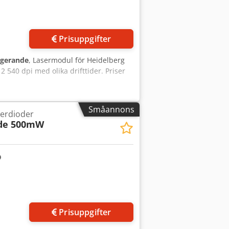
Begär fler bilder
Prisuppgifter
ngerande
, Lasermodul för Heidelberg
 540 dpi med olika drifttider. Priser
Småannons
serdioder
ode 500mW
Begär fler bilder
Prisuppgifter