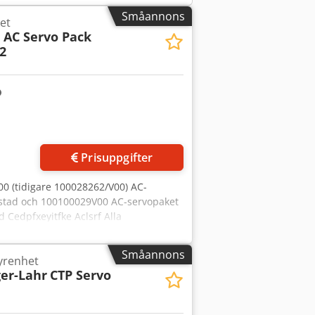
Småannons
et
a
AC Servo Pack
2
Prisuppgifter
0 (tidigare 100028262/V00) AC-
estad och 100100029V00 AC-servopaket
 Cedpfxeyitfke Aclsrf Alla
Småannons
yrenhet
er-Lahr
CTP Servo