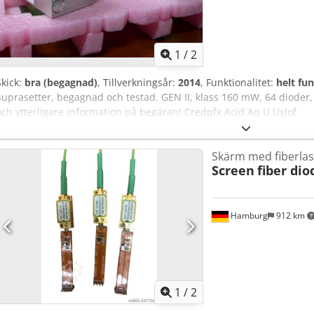
1
/
2
Skick:
bra (begagnad)
, Tillverkningsår:
2014
, Funktionalitet:
helt fu
Suprasetter, begagnad och testad. GEN II, klass 160 mW, 64 dioder, 2
och ytterligare information på begäran! Credpfx Acjd Aq U Uslof
Skärm med fiberla
Screen
fiber di
Hamburg
912 km
1
/
2