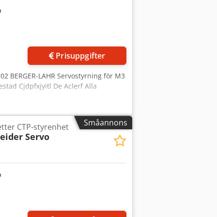
Prisuppgifter
0-02 BERGER-LAHR Servostyrning för M3
tad Cjdpfxjyitl De Aclerf Alla
Småannons
tter CTP-styrenhet
eider Servo
Begär fler bilder