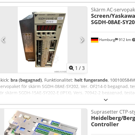
Skärm AC-servopak
Screen/Yaskaw
SGDH-08AE-SY20
Hamburg
912 km
1
/
3
Skick:
bra (begagnad)
, Funktionalitet:
helt fungerande
, 100100584V0
servopaket för skärm SGDH-08AE-SY202, Ver. OF214-0 begagnad, t
för skärm SGDH-15AE-SY202-E (IP1X), Vers. 70942-2 begagnad, testad
erbjudanden gäller med förbehåll för mellanförsäljning.
Suprasetter CTP-st
Heidelberg/Berg
Controller