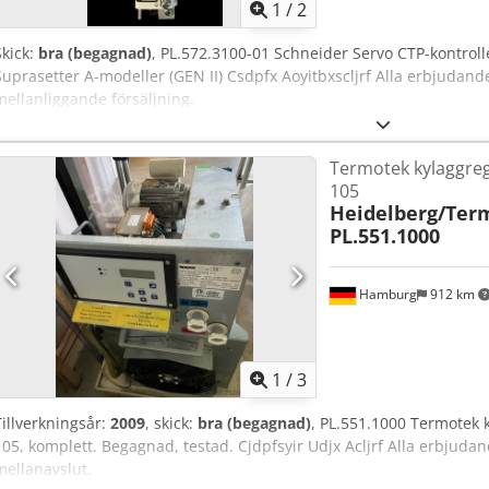
1
/
2
Skick:
bra (begagnad)
, PL.572.3100-01 Schneider Servo CTP-kontroll
Suprasetter A-modeller (GEN II) Csdpfx Aoyitbxscljrf Alla erbjudand
mellanliggande försäljning.
Termotek kylaggreg
105
Heidelberg/Ter
PL.551.1000
Hamburg
912 km
1
/
3
Tillverkningsår:
2009
, skick:
bra (begagnad)
, PL.551.1000 Termotek 
105, komplett. Begagnad, testad. Cjdpfsyir Udjx Acljrf Alla erbjuda
mellanavslut.