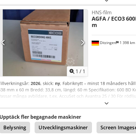
HNS-film
AGFA / ECO3
600
m
Ditzingen
1 398 km
Begär fle
1
/
1
Tillverkningsår:
2026
, skick:
ny
, Fabriknytt – minst 18 månaders hål
338 mm x 60 m Bredd: 33,8 cm, längd: 60 m Specifikation: 600 BD K
Passar många avbildare, t.ex. AccuSet och Avantra 25 / 30 För rödlj
Upptäck fler begagnade maskiner
Belysning
Utvecklingsmaskiner
Screen Imagese