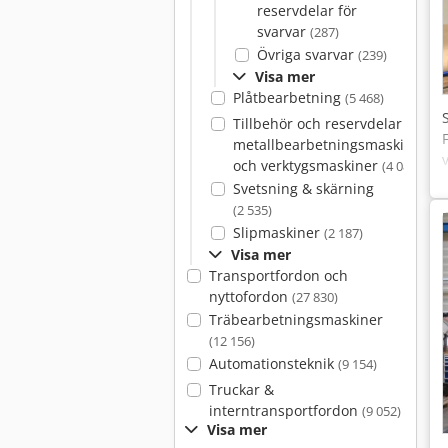
reservdelar för
svarvar
(287)
Övriga svarvar
(239)
Visa mer
Plåtbearbetning
(5 468)
Tillbehör och reservdelar för
metallbearbetningsmaskiner
och verktygsmaskiner
(4 086)
Svetsning & skärning
(2 535)
Slipmaskiner
(2 187)
Visa mer
Transportfordon och
nyttofordon
(27 830)
Träbearbetningsmaskiner
(12 156)
Automationsteknik
(9 154)
Truckar &
interntransportfordon
(9 052)
Visa mer