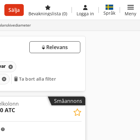
Sälja
Språk
Bevakningslista
(0)
Logga in
Meny
planskivediameter
Relevans
var
r
Ta bort alla filter
Småannons
kelkolonn
0 ATC
m