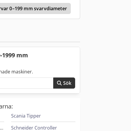
rvar 0–199 mm svarvdiameter
 0-1999 mm
nade maskiner.
Sök
arna:
Scania Tipper
eif & Lorentz Spridare För Lim
Schneider Controller