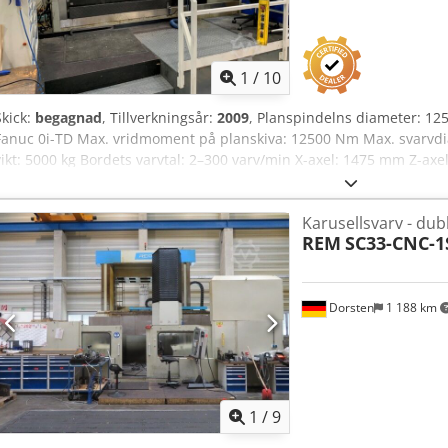
1
/
10
Skick:
begagnad
, Tillverkningsår:
2009
, Planspindelns diameter: 1
Fanuc 0i-TD Max. vridmoment på planskiva: 12500 Nm Max. svarvd
vikt: 5000 kg Bordets varvtal: 2–300 varv/min X-axel: 1475 mm Z-ax
Snabbmatning: 10 m/min Spindelkon: ISO BT50 Antal verktygsplatser:
ca 32 ton Platsbehov: ca 4,7 x 5,8 x 5,5 m CNC karusellsvarv med ve
Karusellsvarv - dub
svarvverktyg med BT 50-fäste. Styrsystem: Fanuc 0i-TD
REM
SC33-CNC-1
Dorsten
1 188 km
1
/
9