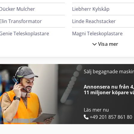
Dücker Mulcher
Liebherr Kylskåp
Elin Transformator
Linde Reachstacker
Genie Teleskoplastare
Magni Teleskoplastare
Visa mer
Giant Kompaktlastare
Mann Hummel Filter
Heidenreich & Harbeck Maskiner För Djuphålsborrning
Mercedes Benz Tipper
Iveco Tipper
Merlo Teleskoplastare
Sälj begagnade maski
Kalmar Reachstacker
New Holland Skördetröska
Annonsera nu från 4,
11 miljoner köpare
vä
Läs mer nu
+49 201 857 861 80