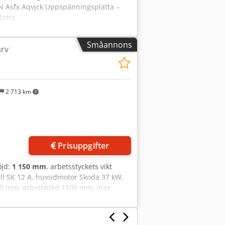
N Asfx Aqvjck Uppspänningsplatta –
latta
Småannons
arv
2 713 km
Prisuppgifter
öjd:
1 150 mm
, arbetsstyckets vikt
ell SK 12 A, huvudmotor Skoda 37 kW,
40 mm, arbets­höjd 1100 mm, max
uvud med 3 positioner och en vertikal
 Svarvens vikt: 20 ton. Dcjdpfxoqnwqzj