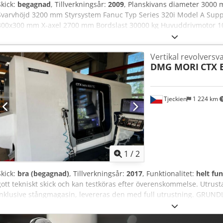
Skick:
begagnad
, Tillverkningsår:
2009
, Planskivans diameter 300
Svarvhöjd 3200 mm Styrsystem Fanuc Typ Series 320i Model A Sup
300x300 mm X-axel 2700 mm Bordslast 30000 kg Huvuddrivmotor 10
ca. 89 t Platsbehov ca. 8,5x6x8 m Nr.:1104 De tekniska uppgifterna ä
och därmed ej bindande för oss. Mellanförsäljning förbehålles; ute
Vertikal revolversv
försäljningsvillkor gäller. Om oss fler än 400 egna maskiner i lager 
DMG MORI
CTX 
t mer än 10 000 artiklar tillbehör för din verkstad Vill du sälja mask
verksamhet, tveka inte att kontakta oss. Fler erbjudanden hittar du
enligt överenskommelse. Vi ser fram emot ditt besök. Dcedpfx Aqj
Tjeckien
1 224 km
1
/
2
Skick:
bra (begagnad)
, Tillverkningsår:
2017
, Funktionalitet:
helt fu
gott tekniskt skick och kan testköras efter överenskommelse. Utr
inklusive stångmagasin, levereras den med full utrustning. G
Arbetsområde - Max svarvdiameter: ≈ 410–500 mm - Max längd: 800
1020 mm - Svängdiameter över bädd: ~700 mm - Faktiskt: idealisk fö