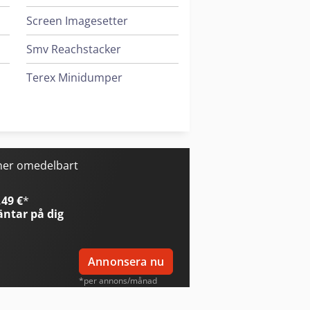
Screen Imagesetter
Smv Reachstacker
Terex Minidumper
Vickers Pump
Vw Tipper
ner omedelbart
49 €
*
ntar på dig
Annonsera nu
*per annons/månad