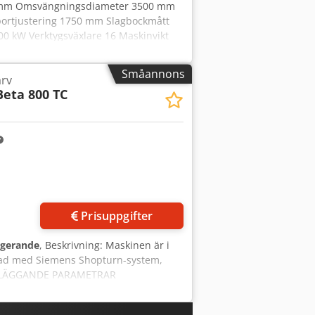
0 mm Omsvängningsdiameter 3500 mm
portjustering 1750 mm Slagbockmått
0 kW Verktygsväxlare 16 Maskinvikt
r leverantörs- eller operatörsuppgifter
slutande våra affärs- och
Småannons
arv
över 15 000 m² lageryta, lyftkapacitet 70
Beta 800 TC
iner, produktionslinjer eller din
 på vår hemsida. Visningar är möjliga
yqu Rwsvok Ditt Markus Hirsch Team
Begär fler bilder
Prisuppgifter
ngerande
, Beskrivning: Maskinen är i
ustad med Siemens Shopturn-system,
RUNDLÄGGANDE PARAMETRAR
 mm - Avstånd mellan spindlar: ca
r axlar, flänsar, hus upp till ~800 mm