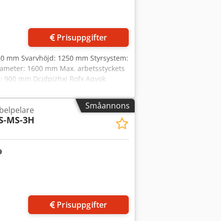
Prisuppgifter
250 mm Svarvhöjd: 1250 mm Styrsystem:
iameter: 1600 mm Max. arbetsstyckets
el: 900 mm Dcjdpjzhxi Rofx Aqvok
 12 st. Total effekt: 75 kW Maskinvikt:
rktygsväxlarmagasin för 12
Småannons
belpelare
S-MS-3H
Prisuppgifter