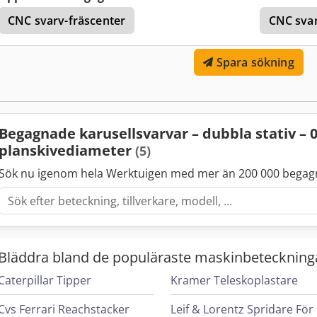
CNC svarv-fräscenter
CNC sva
Spara sökning
Begagnade karusellsvarvar – dubbla stativ –
planskivediameter
(5)
Sök nu igenom hela Werktuigen med mer än 200 000 begag
Bläddra bland de populäraste maskinbeteckning
Caterpillar Tipper
Kramer Teleskoplastare
Cvs Ferrari Reachstacker
L