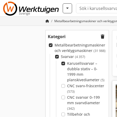
Sverige
Metallbearbetningsmaskiner och verktygs
Kategori
Metallbearbetningsmaskiner
och verktygsmaskiner
(31 988)
Svarvar
(4 357)
Karusellsvarvar –
dubbla stativ – 0-
1999 mm
planskivediameter
(5)
CNC svarv-fräscenter
(573)
CNC svarvar 0–199
mm svarvdiameter
(342)
Tillbehör och