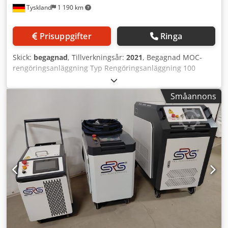
Tyskland
1 190 km
Prisuppgifter
Ringa
Skick:
begagnad
, Tillverkningsår:
2021
, Begagnad MOC-
rengöringsanläggning Typ Rengöringsanläggning 100
Genomloppsavfettningsanläggning för användning av
vattenbaserade rengöringsmedel eller emulsioner.
Småannons
Maskinen är ansluten till el och kan ses efter
överenskommelse! Tekniska data: Tillverkningsår: 12/2021
Dkodpfxjzicl Eo Afljr Fabrikat: MOC Yttermått: Längd, max.:
1 500 mm Bredd: 1 500 mm Total höjd: 1 700 mm
Inmatningshöjd: 900 mm Användbar storlek: Bredd: 650
mm Höjd: 300 mm Bandutförande: Trådnätsband i rostfritt
stål Energieuppgifter: per station Effekt: 2 kW Tryck, max.:
3 bar Lutvolym: 7,5 m³/h Transportdrift: 0,5 kW Max.
belastning: 20 kg/m Hastighet: 1,4 m/min, justerbar med
oscillation Badvolym: ca 500 l Uppvärmning: 18 kW
Anslutningseffekt: ca 25 kW Material: Rostfritt stål 1.4301,
alla mediekontaktade delar rostfria eller ej rostande