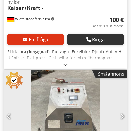
hyllor
Kaiser+Kraft
-
100 €
Wiefelstede
997 km
Fast pris plus moms
Förfråga
Ringa
Skick:
bra (begagnad)
, Rullvagn -Enkelhink Djdpfx Aob A H
U Soflskr -Plattpress -2 st hyllor för mikrofibermoppar
Småannons