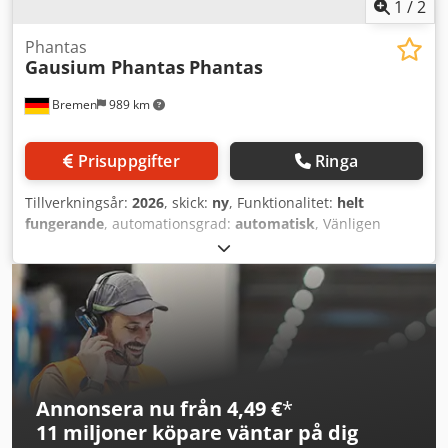
bruksanvisning på polska och engelska, teknisk
1
/
2
dokumentation på polska och instruktioner för
arbetsstationen; - domännamn och webbplats samt e-
Phantas
Gausium Phantas
Phantas
postadress. Dkjdpfx Asx Ezw Uoflsr Leasingavtalet hanteras
av mLeasing Sp. z o.o. (mBank-koncernen). När du skickar
Bremen
989 km
en förfrågan, vänligen ange: - EU-
momsregistreringsnummer, - fullständigt företagsnamn, -
företagsadress, - namnet på den person som
Prisuppgifter
Ringa
representerar företaget, dennes e-postadress och direkta
telefonnummer. Baserat på dessa uppgifter kommer vi att
Tillverkningsår:
2026
, skick:
ny
, Funktionalitet:
helt
lämna in en ansökan om överlåtelse, och mLeasing
fungerande
, automationsgrad:
automatisk
, Vänligen
kommer att kontakta den intresserade direkt. Det angivna
kontakta oss i förväg: Vi erbjuder uthyrning/leasing av
priset är summan av de nettokapitaliserade
rengörings- och service robotar. + Service och support,
avbetalningarna utan ytterligare kostnader och är endast
ingen telefonlinje utan fasta kontaktpersoner. Personligt
informativt. Erbjudandet inkluderar inte något
och seriöst. Dkedpfx Afozn Nuwjljr Gausium Phantas: Den
överlåtelsepris.
intelligenta 4-i-1 rengöringsroboten Gausium Phantas är
en banbrytande, kompakt rengöringsrobot som är speciellt
utvecklad för kommersiella miljöer med olika typer av golv.
Som en verklig 4-i-1-lösning kombinerar den
Annonsera nu från 4,49 €
*
dammsugning, svepning, skrubbning och dammtorkning i
11 miljoner köpare
väntar på dig
en och samma enhet. Tack vare sin kompakta storlek och