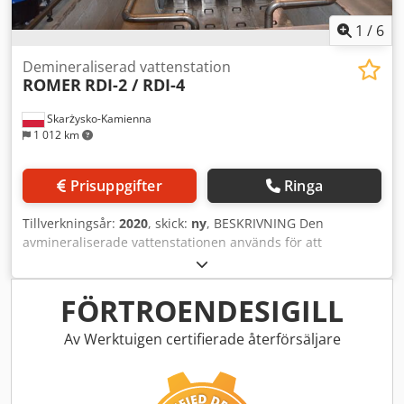
1
/
6
Demineraliserad vattenstation
ROMER
RDI-2 / RDI-4
Skarżysko-Kamienna
1 012 km
Prisuppgifter
Ringa
Tillverkningsår:
2020
, skick:
ny
, BESKRIVNING Den
avmineraliserade vattenstationen används för att
producera den så kallade demi-vatten med hjälp av
jonbytesteknik. Dkedjfz Dwzepfx Afler Stationen består av 3
kolumner Starkt syra katjonbytare som arbetar i
FÖRTROENDESIGILL
natriumcykeln, Stark basisk anjonbytare som arbetar
under kloridcykeln, Kolfilter Våra RDI-2 / RDI-4
Av Werktuigen certifierade återförsäljare
demineraliseringsstationer är utrustade med
helautomatiska kontrollhuvuden. Rouezts Kolonnerna är
gjorda av AISI316L stål