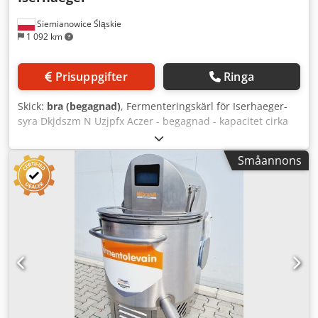
Siemianowice Śląskie
1 092 km
Prisuppgifter
Ringa
Skick:
bra (begagnad)
, Fermenteringskärl för Iserhaeger-
syra Dkjdszm N Uzjpfx Aczer - begagnad - kapacitet cirka
300 liter - maskin från tillverkning - manuell styrning -
ingen garanti - pris 2 000 € EXW
Småannons