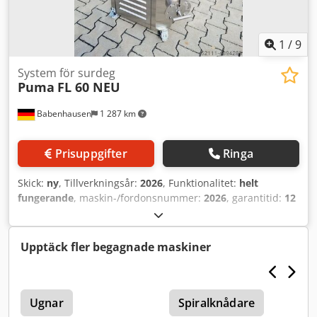
1
/
9
System för surdeg
Puma
FL 60 NEU
Babenhausen
1 287 km
Prisuppgifter
Ringa
Skick:
ny
, Tillverkningsår:
2026
, Funktionalitet:
helt
fungerande
, maskin-/fordonsnummer:
2026
, garantitid:
12
månader
, inspänning:
400 V
, tankkapacitet:
60 l
, DGUV-
certifierad till:
07/2027
, NY NY Surdegsmaskin NY NY
Surdeg – vetesurdeg – dinkel-surdeg – rågsurdeg TOP
Upptäck fler begagnade maskiner
Fermentolevain Fermento Anläggning för beredning och
konservering av flytande surdeg med Dual Care-system för
bästa aromer Högteknologisk surdegsanläggning Styrning
av jäsnings- och konserveringsfas Easy-Touch styrning
Ugnar
Spiralknådare
Blandningstid och hastighet inställbar Rostfri