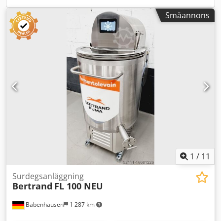
stålkonstruktion Blandningsverktyg avtagbart med
Småannons
överfyllnadssensor och larmsummer Robust teknik
Dedpfefhdlnsx Aczskr Endast hos oss DGUV V3-testad
Anslutning 400V / 16A-CEE-kontakt Ny maskin & SAB-testad
12 månaders garanti + reservdelsservice Tillval: Inbyggd
våg Vattenanslutning med handdusch Rengöringscykel
Serviceavtal Introduktion & igångkörning Besök vårt
Milbrandt försäljningscenter med stort
bagerimaskinslager!
1
/
11
Surdegsanläggning
Bertrand
FL 100 NEU
Babenhausen
1 287 km