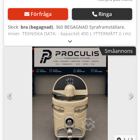
Förfråga
Ringa
Skick:
bra (begagnad)
, 360 BEGAGNAD Syraframställare,
mixer. TEKNISKA DATA: - kapacitet 400 L YTTERMÅTT (i cm):
- höjd: 194 - bredd: 77 - längd: 77 Angivet pris är exklusive
moms. VI TALAR ENGELSKA, TYSKA, FRANSKA, RYSKA,
Småannons
UKRAINSKA. Dkedpfx Acsyxa H Uozor Vi har ett stort lager
av bageriugnar: däckugnar, roterande ugnar, gas-, olje-,
elugnar från olika tillverkare. Vi erbjuder också
bagerimaskiner, utrustning, bull- och brödlinjer. För att se
vårt kompletta aktuella utbud, besök vår Bakeres-profil.