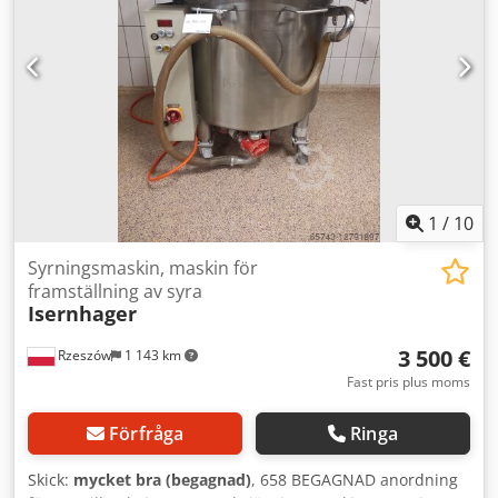
1
/
10
Syrningsmaskin, maskin för
framställning av syra
Isernhager
3 500 €
Rzeszów
1 143 km
Fast pris plus moms
Förfråga
Ringa
Skick:
mycket bra (begagnad)
, 658 BEGAGNAD anordning