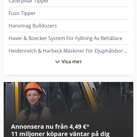
Caterpillar Tipper
Fuso Tipper
Hanomag Bulldozers
Haver & Boecker System För Fyllning Av Behållare
Heidenreich & Harbeck Maskiner För Djuphålsborrning
Visa mer
Ingersoll Rand Kompressorer
Iveco Tipper
Komatsu Bulldozers
Leif & Lorentz Spridare För Lim
Liebherr Bulldozers
Annonsera nu från 4,49 €
*
Linde Reachstacker
11 miljoner köpare
väntar på dig