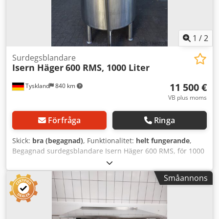
Servicepaket Instruktion & driftsättning Besök vår stora
park med bagerimaskiner!
1
/
2
Surdegsblandare
Isern Häger
600 RMS, 1000 Liter
11 500 €
Tyskland
840 km
VB plus moms
Förfråga
Ringa
Skick:
bra (begagnad)
, Funktionalitet:
helt fungerande
,
Begagnad surdegsblandare Isern Häger 600 RMS, för 1000
liter, i bageriskick (gott skick), maskinnr. 06910004, 2,3 kW,
400 V, 50 Hz, vikt 420 kg Dkjdpfxewwwdhj Aczer
Småannons