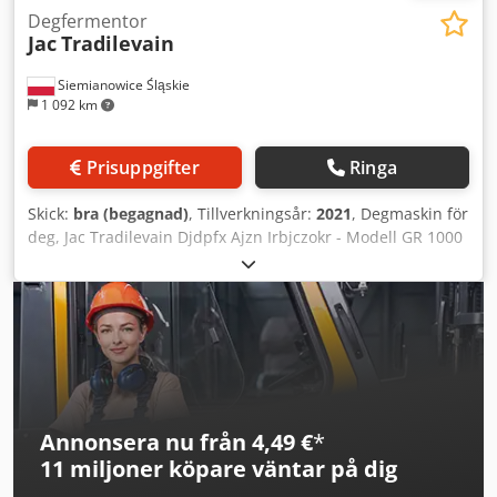
Degfermentor
Jac
Tradilevain
Siemianowice Śląskie
1 092 km
Prisuppgifter
Ringa
Skick:
bra (begagnad)
, Tillverkningsår:
2021
, Degmaskin för
deg, Jac Tradilevain Djdpfx Ajzn Irbjczokr - Modell GR 1000
- Begagnad - Tillverkningsår 2021 - Elektronisk styrning -
Tekniskt skick: bra - Kapacitet: ca 200 liter - Upphämtning
från lager/alternativt möjlighet till leverans - Pris på
förfrågan
Annonsera nu från 4,49 €
*
11 miljoner köpare
väntar på dig