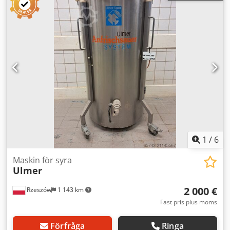
Dodpfx Asyc Urlsczekr - tankbredd: 79. Angivet pris är
netto. VI TALAR ENGELSKA, TYSKA, FRANSKA, RYSKA,
UKRAINSKA.
1
/
6
Maskin för syra
Ulmer
2 000 €
Rzeszów
1 143 km
Fast pris plus moms
Förfråga
Ringa