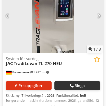
1
/
8
System för surdeg
JAC
TradiLevan TL 270 NEU
Babenhausen
1 287 km
Prisuppgifter
Ringa
Skick:
ny
, Tillverkningsår:
2026
, Funktionalitet:
helt
fungerande
, maskin-/fordonsnummer:
2026
, garantitid:
12
månader
, användbar tankkapacitet:
270 l
,