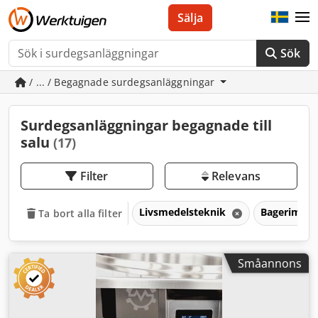
Sälja
Sök
/ ... / Begagnade surdegsanläggningar
Surdegsanläggningar begagnade till
salu
(17)
Filter
Relevans
Livsmedelsteknik
Bagerimask
Ta bort alla filter
Småannons