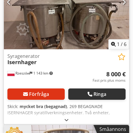
1
/
6
Syragenerator
Isernhager
8 000 €
Rzeszów
1 143 km
Fast pris plus moms
Förfråga
Ringa
Skick:
mycket bra (begagnad)
, 269 BEGAGNADE
ISERNHAGER syratillverkningsenheter. Två enheter,
arbetar tillsammans, det finns en styrning för 2 tankar.
TEKNISKA DATA: - kapacitet per tank: 300 L. YTTERMÅTT (i
Småannons
cm): - höjd: 92, - bredd: 90, - längd: 95. - tankhöjd: 62,