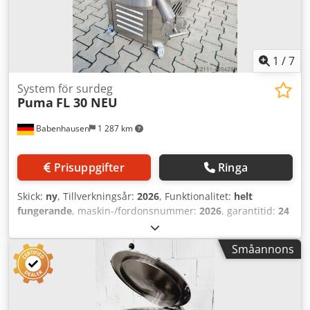
Med garanti + reservdelsservice Dsdpfxohwzkyj Aczokr
Besök vår stora bagerimaskinspark!
1
/
7
System för surdeg
Puma
FL 30 NEU
Babenhausen
1 287 km
Prisuppgifter
Ringa
Skick:
ny
, Tillverkningsår:
2026
, Funktionalitet:
helt
fungerande
, maskin-/fordonsnummer:
2026
, garantitid:
24
månader
, inspänning:
400 V
, tankkapacitet:
30 l
, DGUV-
certifierad till:
07/2027
, NY +++ NY Fermentolevain
Småannons
Fermento NY +++ NY TOPP modern högteknologisk
fermenter Puma FL 30 Dkodofhdlqjpfx Aczsr Anläggning för
beredning och konservering av flytande surdeg med Dual
Care-system för bästa aromer Styrning av jäsnings- och