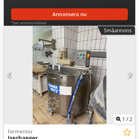
Annonsera nu
*per annons/månad
Småannons
1
/
2
Fermentor
Iserhaeger