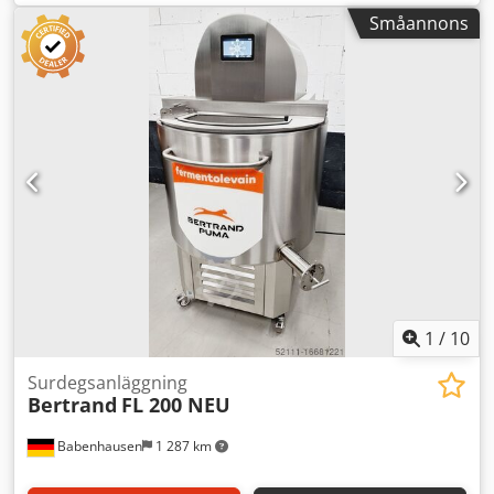
l
, total bredd:
995 mm
, total längd:
870 mm
, total höjd:
Småannons
1 300 mm
, TOP aromanläggning Isernhäger A 100 För
termiskt styrda fördegar För individuell tillverkning av
uppslammad, skållad, kokt och aromdel Enkel styrning
med specialomrörare Robust teknik Anslutning: 400V, 16A-
CEE-kontakt Dkodpfsyhznuox Aczsr Mått: 995 x 870 x 1300
mm (BxDxH) Begagnad maskin rengjord & SAB-kontrollerad
Tillval: Underhållskontrakt Leveransservice Reservdelsbox
Genomgång & idrifttagning Besök oss gärna!
1
/
10
Surdegsanläggning
Bertrand
FL 200 NEU
Babenhausen
1 287 km