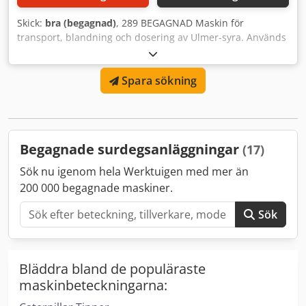
Skick:
bra (begagnad)
, 289 BEGAGNAD Maskin för
transport, blandning och dosering av Ulmer-syra. Används
för försurningstransport i bageri. Upprätthåller konstant
konsistens, utrustad med omrörare. Dedpfx Acsygl T Uozjkr
Spara sökning
TEKNISKA DATA: - kapacitet ca 250 L. Angivet pris är
exklusive moms. VI TALAR ENGELSKA, TYSKA, FRANSKA,
RYSKA, UKRAINSKA.
Begagnade surdegsanläggningar
(17)
Sök nu igenom hela Werktuigen med mer än
200 000 begagnade maskiner.
Sök
Bläddra bland de populäraste
maskinbeteckningarna: