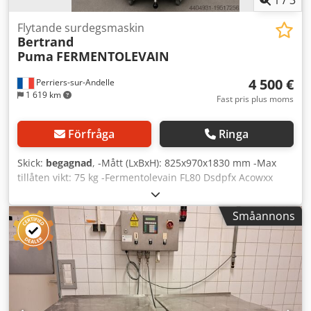
1
/
3
Flytande surdegsmaskin
Bertrand
Puma
FERMENTOLEVAIN
4 500 €
Perriers-sur-Andelle
1 619 km
Fast pris plus moms
Förfråga
Ringa
Skick:
begagnad
, -Mått (LxBxH): 825x970x1830 mm -Max
tillåten vikt: 75 kg -Fermentolevain FL80 Dsdpfx Acowxx
Ikezokr -Totalt användbar vikt: 60 kg -Total kapacitet: 140 L
-Effekt: 1,15 kW -Spänning: 380 V -Vikt: 220 kg Iisy Tdu
Småannons
Dewxx Ikocof -Tillverkningsår: 2006 -Egenskaper: Ram av
galvaniserat stål -Monterad på 4 svängbara hjul, 2 med
broms -Tank och verktyg i rostfritt stål -Elektroniskt
styrpanel med minne -Rengöringssystem med dusch -
Förstärkt motor