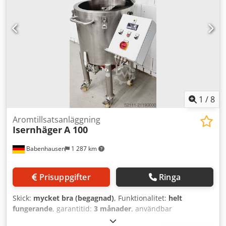
konserveringsfas Easy-Touch styrning Blandningstid och
hastighet justerbara Rostfri stålkonstruktion Omrörare kan
tas ut med överfyllnadssensor och larmsummer
Utloppshöjd 440 mm Tankkapacitet 30/45 kg robust teknik
Anslutning 400V / 16A-CEE-kontakt Ny maskin & SAB-testad
med garanti + reservdelsservice Besök vår försäljning och
vårt stora maskinlager!
1
/
8
Aromtillsatsanläggning
Isernhäger
A 100
Babenhausen
1 287 km
Prisuppgifter
Ringa
Skick:
mycket bra (begagnad)
, Funktionalitet:
helt
fungerande
, garantitid:
3 månader
, användbar
tankkapacitet:
100 l
, inspänning:
400 V
, tankkapacitet:
100