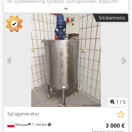
för syratillverkning, syratank, jäsningsmaskin. Kapacitet:
200 L. YTTERMÅTT (i cm) - Höjd: 94 - Bredd: 90 Dedpfx
Aophpc Heczekr - Längd: 94 Utrustningen är redo för
Småannons
leverans och finns på vårt lager (36-068 Bachórz, Polen).
Angivet pris är netto. VI TALAR ENGELSKA, TYSKA,
FRANSKA, RYSKA, UKRAINSKA.
1
/
5
Syragenerator
3 000 €
Malawa
1 144 km
Fast pris plus moms